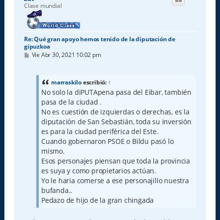
b
Clase mundial
a
Re: Qué gran apoyo hemos tenido de la diputación de
gipuzkoa
M
Vie Abr 30, 2021 10:02 pm
e
n
s
a
marraskilo
escribió:
↑
j
No solo la diPUTApena pasa del Eibar, también
e
pasa de la ciudad .
No es cuestión de izquierdas o derechas, es la
diputación de San Sebastián, toda su inversión
es para la ciudad periférica del Este.
Cuando gobernaron PSOE o Bildu pasó lo
mismo.
Esos personajes piensan que toda la provincia
es suya y como propietarios actúan.
Yo le haria comerse a ese personajillo nuestra
bufanda..
Pedazo de hijo de la gran chingada