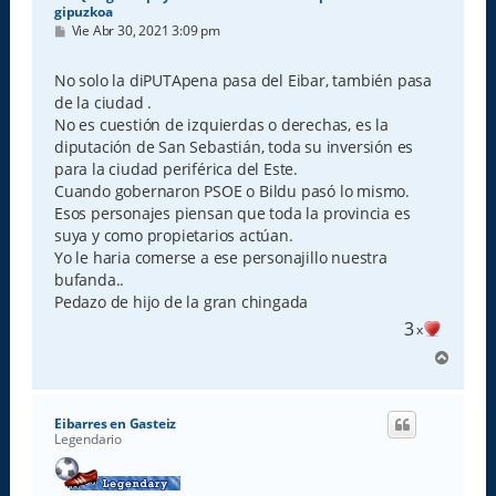
gipuzkoa
M
Vie Abr 30, 2021 3:09 pm
e
n
s
No solo la diPUTApena pasa del Eibar, también pasa
a
de la ciudad .
j
e
No es cuestión de izquierdas o derechas, es la
diputación de San Sebastián, toda su inversión es
para la ciudad periférica del Este.
Cuando gobernaron PSOE o Bildu pasó lo mismo.
Esos personajes piensan que toda la provincia es
suya y como propietarios actúan.
Yo le haria comerse a ese personajillo nuestra
bufanda..
Pedazo de hijo de la gran chingada
3
x
A
r
r
i
Eibarres en Gasteiz
b
Legendario
a