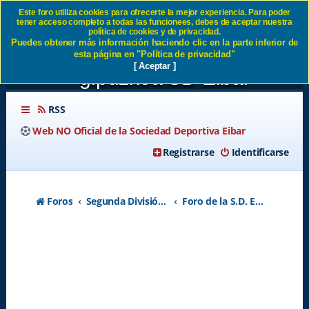
Este foro utiliza cookies para ofrecerte la mejor experiencia. Para poder
tener acceso completo a todas las funcionees, debes de aceptar nuestra
Qué gran apoyo hemos
política de cookies y de privacidad.
Puedes obtener más información haciendo clic en la parte inferior de
tenido de la diputación de
esta página en "Política de privacidad"
[ Aceptar ]
gipuzkoa SD Eibar
RSS
Web NO Oficial de la Sociedad Deportiva Eibar
Registrarse
Identificarse
Foros
Segunda División A - Temporada 2026-2027
Foro de la S.D. Eibar