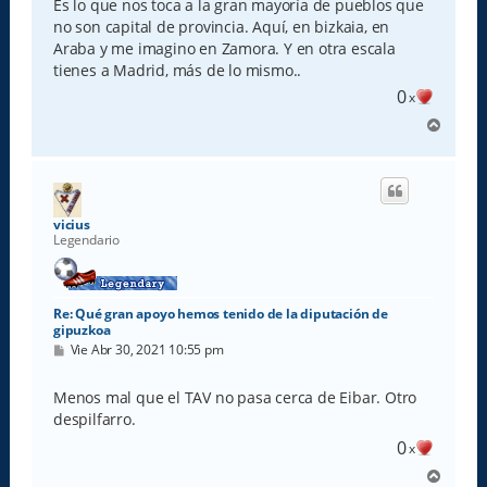
Es lo que nos toca a la gran mayoría de pueblos que
no son capital de provincia. Aquí, en bizkaia, en
Araba y me imagino en Zamora. Y en otra escala
tienes a Madrid, más de lo mismo..
0
x
A
r
r
i
b
a
vicius
Legendario
Re: Qué gran apoyo hemos tenido de la diputación de
gipuzkoa
M
Vie Abr 30, 2021 10:55 pm
e
n
s
Menos mal que el TAV no pasa cerca de Eibar. Otro
a
despilfarro.
j
e
0
x
A