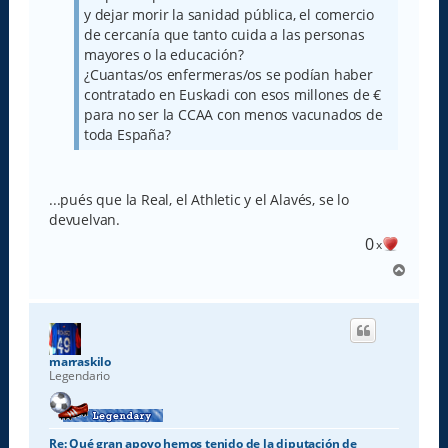
y dejar morir la sanidad pública, el comercio
de cercanía que tanto cuida a las personas
mayores o la educación?
¿Cuantas/os enfermeras/os se podían haber
contratado en Euskadi con esos millones de €
para no ser la CCAA con menos vacunados de
toda España?
...pués que la Real, el Athletic y el Alavés, se lo
devuelvan.
0
x
A
r
r
i
b
a
marraskilo
Legendario
Re: Qué gran apoyo hemos tenido de la diputación de