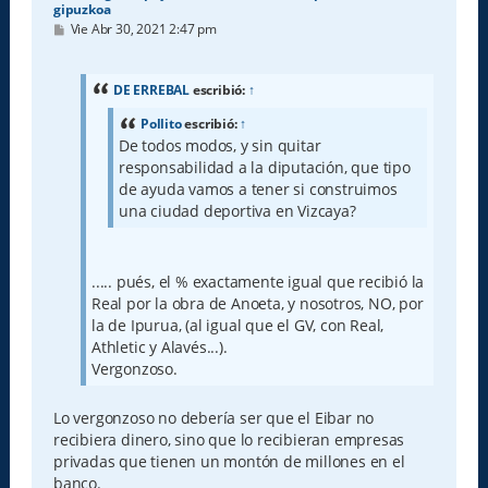
gipuzkoa
M
Vie Abr 30, 2021 2:47 pm
e
n
s
a
DE ERREBAL
escribió:
↑
j
e
Pollito
escribió:
↑
De todos modos, y sin quitar
responsabilidad a la diputación, que tipo
de ayuda vamos a tener si construimos
una ciudad deportiva en Vizcaya?
..... pués, el % exactamente igual que recibió la
Real por la obra de Anoeta, y nosotros, NO, por
la de Ipurua, (al igual que el GV, con Real,
Athletic y Alavés...).
Vergonzoso.
Lo vergonzoso no debería ser que el Eibar no
recibiera dinero, sino que lo recibieran empresas
privadas que tienen un montón de millones en el
banco.