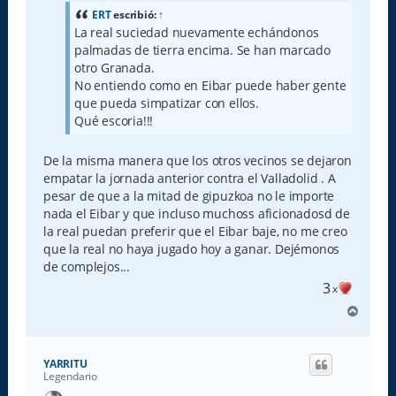
s
a
ERT
escribió:
↑
j
La real suciedad nuevamente echándonos
e
palmadas de tierra encima. Se han marcado
otro Granada.
No entiendo como en Eibar puede haber gente
que pueda simpatizar con ellos.
Qué escoria!!!
De la misma manera que los otros vecinos se dejaron
empatar la jornada anterior contra el Valladolid . A
pesar de que a la mitad de gipuzkoa no le importe
nada el Eibar y que incluso muchoss aficionadosd de
la real puedan preferir que el Eibar baje, no me creo
que la real no haya jugado hoy a ganar. Dejémonos
de complejos...
3
x
A
r
r
i
YARRITU
b
Legendario
a