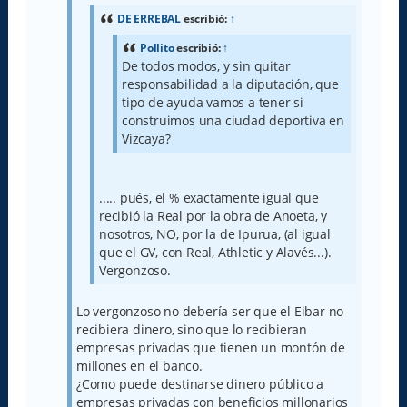
j
e
DE ERREBAL
escribió:
↑
Pollito
escribió:
↑
De todos modos, y sin quitar
responsabilidad a la diputación, que
tipo de ayuda vamos a tener si
construimos una ciudad deportiva en
Vizcaya?
..... pués, el % exactamente igual que
recibió la Real por la obra de Anoeta, y
nosotros, NO, por la de Ipurua, (al igual
que el GV, con Real, Athletic y Alavés...).
Vergonzoso.
Lo vergonzoso no debería ser que el Eibar no
recibiera dinero, sino que lo recibieran
empresas privadas que tienen un montón de
millones en el banco.
¿Como puede destinarse dinero público a
empresas privadas con beneficios millonarios