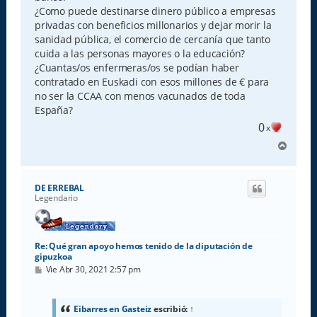
¿Como puede destinarse dinero público a empresas
privadas con beneficios millonarios y dejar morir la
sanidad pública, el comercio de cercanía que tanto
cuida a las personas mayores o la educación?
¿Cuantas/os enfermeras/os se podían haber
contratado en Euskadi con esos millones de € para
no ser la CCAA con menos vacunados de toda
España?
0
x
A
r
r
i
DE ERREBAL
b
Legendario
a
Re: Qué gran apoyo hemos tenido de la diputación de
gipuzkoa
M
Vie Abr 30, 2021 2:57 pm
e
n
s
a
Eibarres en Gasteiz
escribió:
↑