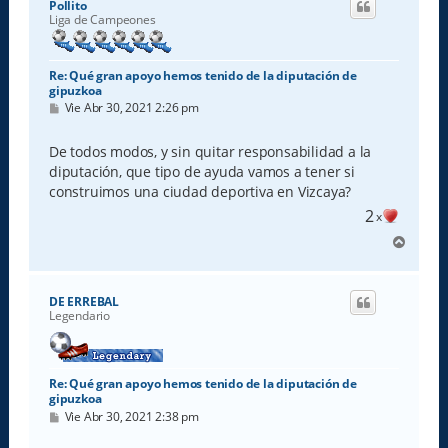
Pollito
b
Liga de Campeones
a
Re: Qué gran apoyo hemos tenido de la diputación de
gipuzkoa
M
Vie Abr 30, 2021 2:26 pm
e
n
s
De todos modos, y sin quitar responsabilidad a la
a
diputación, que tipo de ayuda vamos a tener si
j
e
construimos una ciudad deportiva en Vizcaya?
2
x
A
r
r
i
DE ERREBAL
b
Legendario
a
Re: Qué gran apoyo hemos tenido de la diputación de
gipuzkoa
M
Vie Abr 30, 2021 2:38 pm
e
n