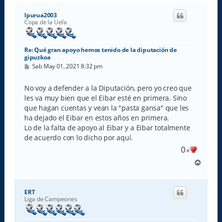
r
i
Ipurua2003
b
Copa de la Uefa
a
Re: Qué gran apoyo hemos tenido de la diputación de
gipuzkoa
M
Sab May 01, 2021 8:32 pm
e
n
s
No voy a defender a la Diputación, pero yo creo que
a
les va muy bien que el Eibar esté en primera. Sino
j
e
que hagan cuentas y vean la "pasta gansa" que les
ha dejado el Eibar en estos años en primera.
Lo de la falta de apoyo al Eibar y a Eibar totalmente
de acuerdo con lo dicho por aquí.
0
x
A
r
r
i
ERT
b
Liga de Campeones
a