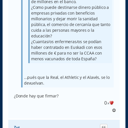
de millones en el banco.
¿Como puede destinarse dinero público a
empresas privadas con beneficios
millonarios y dejar morir la sanidad
pública, el comercio de cercanía que tanto
cuida a las personas mayores o la
educación?
¿Cuantas/os enfermeras/os se podían
haber contratado en Euskadi con esos
millones de € para no ser la CCAA con
menos vacunados de toda España?
...pués que la Real, el Athletic y el Alavés, se lo
devuelvan.
¿Donde hay que firmar?
0
x
A
r
r
i
Zut