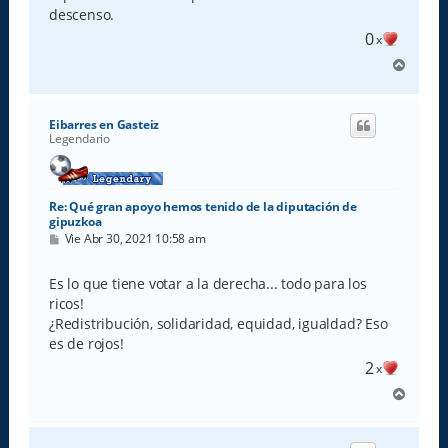
e
descenso.
0
x
A
r
r
i
Eibarres en Gasteiz
b
Legendario
a
Re: Qué gran apoyo hemos tenido de la diputación de
gipuzkoa
M
Vie Abr 30, 2021 10:58 am
e
n
s
Es lo que tiene votar a la derecha... todo para los
a
ricos!
j
e
¿Redistribución, solidaridad, equidad, igualdad? Eso
es de rojos!
2
x
A
r
r
i