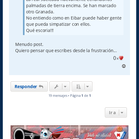
e
palmadas de tierra encima. Se han marcado
otro Granada.
No entiendo como en Eibar puede haber gente
que pueda simpatizar con ellos.
Qué escoria!!!
Menudo post.
Quiero pensar que escribes desde la frustración...
0
x
A
r
r
i
Responder
b
a
19 mensajes • Página
1
de
1
Ir a