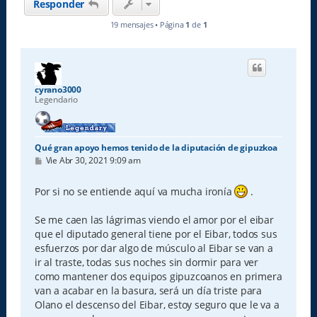
Responder
19 mensajes • Página
1
de
1
cyrano3000
Legendario
Qué gran apoyo hemos tenido de la diputación de gipuzkoa
M
Vie Abr 30, 2021 9:09 am
e
n
s
Por si no se entiende aquí va mucha ironía
.
a
j
e
Se me caen las lágrimas viendo el amor por el eibar
que el diputado general tiene por el Eibar, todos sus
esfuerzos por dar algo de músculo al Eibar se van a
ir al traste, todas sus noches sin dormir para ver
como mantener dos equipos gipuzcoanos en primera
van a acabar en la basura, será un día triste para
Olano el descenso del Eibar, estoy seguro que le va a