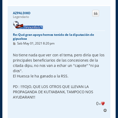
r
r
i
AZPALDIKO
b
Legendario
a
Re: Qué gran apoyo hemos tenido de la diputación de
gipuzkoa
M
Sab May 01, 2021 8:20 pm
e
n
s
No tiene nada que ver con el tema, pero diría que los
a
principales beneficiarios de las concesiones de la
j
e
citada dipu, no nos van a echar un "capote" "ni pa
dios".
El Huesca le ha ganado a la RSS.
PD : !!!!OJO, QUE LOS OTROS QUE LLEVAN LA
PROPAGANDA DE KUTXABANK, TAMPOCO NOS
AYUDARAN!!!
0
x
A
r