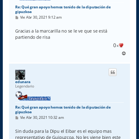
Re: Qué gran apoyo hemos tenido de la diputación de
gipuzkoa
M
Vie Abr 30, 2021 9:12 am
e
n
s
Gracias a la marcarilla no se le ve que se está
a
partiendo de risa
j
e
0
x
A
r
r
i
b
a
edunara
Legendario
Re: Qué gran apoyo hemos tenido de la diputación de
gipuzkoa
M
Vie Abr 30, 2021 10:32 am
e
n
s
Sin duda para la Dipu el Eibar es el equipo mas
a
representativo de Guipuzcoa. No les viene bien este
j