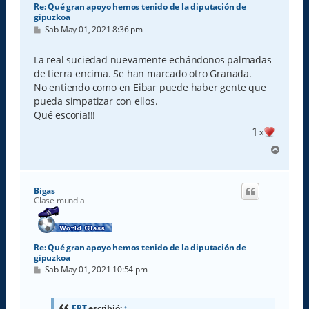
Re: Qué gran apoyo hemos tenido de la diputación de
gipuzkoa
M
Sab May 01, 2021 8:36 pm
e
n
s
La real suciedad nuevamente echándonos palmadas
a
de tierra encima. Se han marcado otro Granada.
j
e
No entiendo como en Eibar puede haber gente que
pueda simpatizar con ellos.
Qué escoria!!!
1
x
A
r
r
i
Bigas
b
Clase mundial
a
Re: Qué gran apoyo hemos tenido de la diputación de
gipuzkoa
M
Sab May 01, 2021 10:54 pm
e
n
s
a
ERT
escribió:
↑