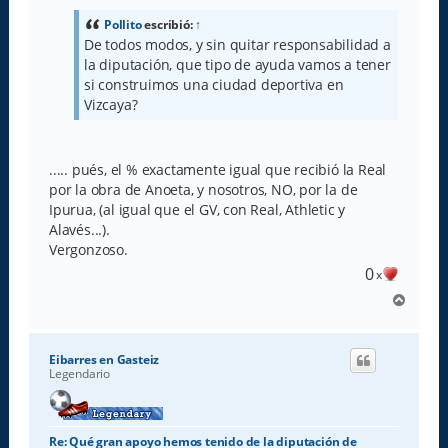
s
a
Pollito
escribió:
↑
j
De todos modos, y sin quitar responsabilidad a
e
la diputación, que tipo de ayuda vamos a tener
si construimos una ciudad deportiva en
Vizcaya?
..... pués, el % exactamente igual que recibió la Real
por la obra de Anoeta, y nosotros, NO, por la de
Ipurua, (al igual que el GV, con Real, Athletic y
Alavés...).
Vergonzoso.
0
x
A
r
r
i
Eibarres en Gasteiz
b
Legendario
a
Re: Qué gran apoyo hemos tenido de la diputación de