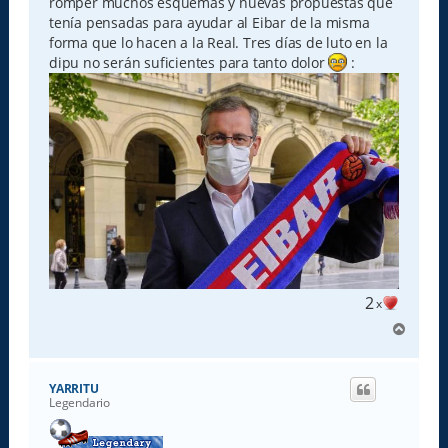
romper muchos esquemas y nuevas propuestas que
tenía pensadas para ayudar al Eibar de la misma
forma que lo hacen a la Real. Tres días de luto en la
dipu no serán suficientes para tanto dolor
:
2
x
A
r
r
i
YARRITU
b
Legendario
a