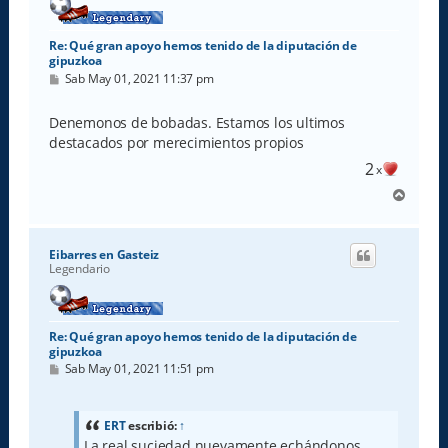
Re: Qué gran apoyo hemos tenido de la diputación de
gipuzkoa
M
Sab May 01, 2021 11:37 pm
e
n
s
Denemonos de bobadas. Estamos los ultimos
a
destacados por merecimientos propios
j
e
2
x
A
r
r
i
Eibarres en Gasteiz
b
Legendario
a
Re: Qué gran apoyo hemos tenido de la diputación de
gipuzkoa
M
Sab May 01, 2021 11:51 pm
e
n
s
a
ERT
escribió:
↑
j
La real suciedad nuevamente echándonos