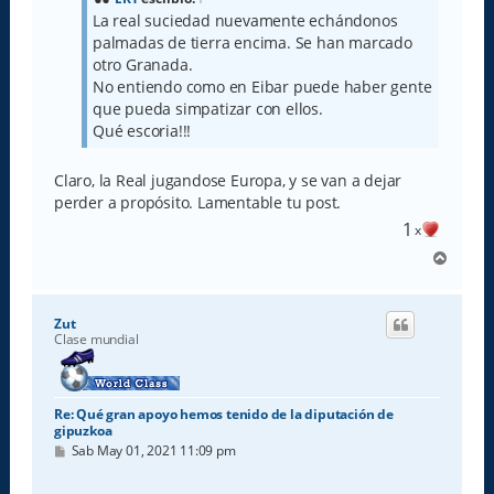
j
La real suciedad nuevamente echándonos
e
palmadas de tierra encima. Se han marcado
otro Granada.
No entiendo como en Eibar puede haber gente
que pueda simpatizar con ellos.
Qué escoria!!!
Claro, la Real jugandose Europa, y se van a dejar
perder a propósito. Lamentable tu post.
1
x
A
r
r
i
Zut
b
Clase mundial
a
Re: Qué gran apoyo hemos tenido de la diputación de
gipuzkoa
M
Sab May 01, 2021 11:09 pm
e
n