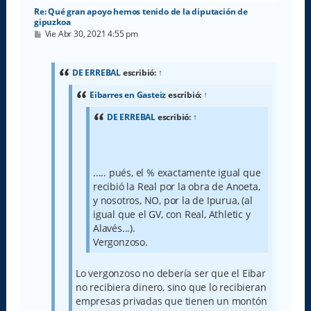
Re: Qué gran apoyo hemos tenido de la diputación de
gipuzkoa
M
Vie Abr 30, 2021 4:55 pm
e
n
s
a
DE ERREBAL
escribió:
↑
j
e
Eibarres en Gasteiz
escribió:
↑
DE ERREBAL
escribió:
↑
..... pués, el % exactamente igual que
recibió la Real por la obra de Anoeta,
y nosotros, NO, por la de Ipurua, (al
igual que el GV, con Real, Athletic y
Alavés...).
Vergonzoso.
Lo vergonzoso no debería ser que el Eibar
no recibiera dinero, sino que lo recibieran
empresas privadas que tienen un montón