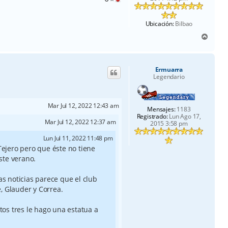
Ubicación:
Bilbao
A
r
r
i
Ermuarra
b
Legendario
a
Mar Jul 12, 2022 12:43 am
Mensajes:
1183
Registrado:
Lun Ago 17,
Mar Jul 12, 2022 12:37 am
2015 3:58 pm
Lun Jul 11, 2022 11:48 pm
Tejero pero que éste no tiene
este verano.
as noticias parece que el club
 Glauder y Correa.
tos tres le hago una estatua a