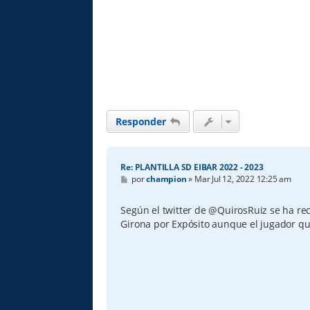
Responder
Re: PLANTILLA SD EIBAR 2022 - 2023
M
por
champion
»
Mar Jul 12, 2022 12:25 am
e
n
s
Según el twitter de @QuirosRuiz se ha re
a
Girona por Expósito aunque el jugador qu
j
e