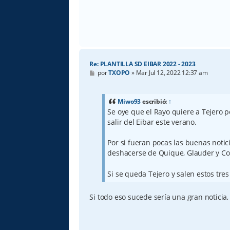
Re: PLANTILLA SD EIBAR 2022 - 2023
M
por
TXOPO
»
Mar Jul 12, 2022 12:37 am
e
n
s
a
Miwo93
escribió:
↑
j
Se oye que el Rayo quiere a Tejero p
e
salir del Eibar este verano.
Por si fueran pocas las buenas notic
deshacerse de Quique, Glauder y Co
Si se queda Tejero y salen estos tre
Si todo eso sucede sería una gran noticia