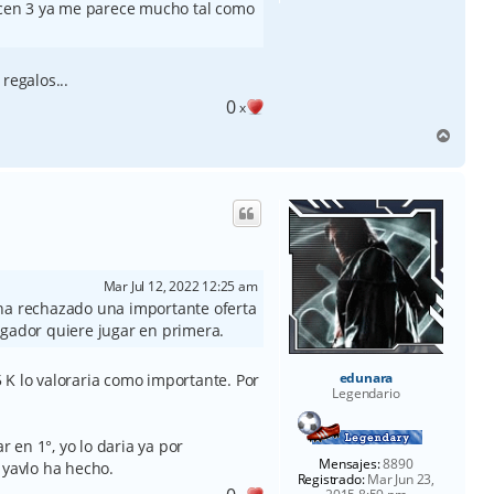
recen 3 ya me parece mucho tal como
regalos...
0
x
A
r
r
i
b
a
Mar Jul 12, 2022 12:25 am
 ha rechazado una importante oferta
ugador quiere jugar en primera.
edunara
 K lo valoraria como importante. Por
Legendario
en 1°, yo lo daria ya por
Mensajes:
8890
 yavlo ha hecho.
Registrado:
Mar Jun 23,