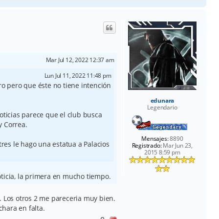
r
r
i
b
a
Mar Jul 12, 2022 12:37 am
Lun Jul 11, 2022 11:48 pm
ro pero que éste no tiene intención
edunara
Legendario
oticias parece que el club busca
y Correa.
Mensajes:
8890
tres le hago una estatua a Palacios
Registrado:
Mar Jun 23,
2015 8:59 pm
oticia, la primera en mucho tiempo.
. Los otros 2 me pareceria muy bien.
hara en falta.