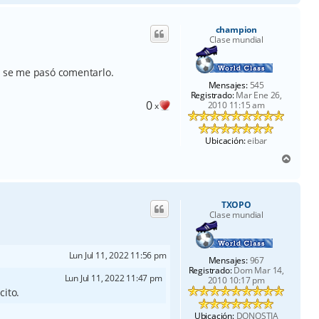
r
i
champion
b
Clase mundial
a
e se me pasó comentarlo.
Mensajes:
545
Registrado:
Mar Ene 26,
0
2010 11:15 am
x
Ubicación:
eibar
A
r
r
i
TXOPO
b
Clase mundial
a
Lun Jul 11, 2022 11:56 pm
Mensajes:
967
Registrado:
Dom Mar 14,
Lun Jul 11, 2022 11:47 pm
2010 10:17 pm
cito.
Ubicación:
DONOSTIA