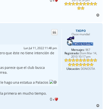
0
2015 8:59 pm
x
A
r
r
i
TXOPO
b
Clase mundial
a
Lun Jul 11, 2022 11:48 pm
Mensajes:
967
ero que éste no tiene intención de
Registrado:
Dom Mar 14,
2010 10:17 pm
ias parece que el club busca
Ubicación:
DONOSTIA
rrea.
s le hago una estatua a Palacios
, la primera en mucho tiempo.
0
x
A