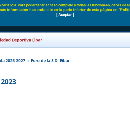
 experiencia. Para poder tener acceso completo a todas las funcionees, debes de ac
ás información haciendo clic en la parte inferior de esta página en "Políti
2022 - 2023 - Página 37 SD Eib
[ Aceptar ]
ciedad Deportiva Eibar
da 2026-2027
Foro de la S.D. Eibar
 2023