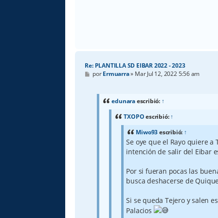
Re: PLANTILLA SD EIBAR 2022 - 2023
M
por
Ermuarra
»
Mar Jul 12, 2022 5:56 am
e
n
s
a
edunara
escribió:
↑
j
e
TXOPO
escribió:
↑
Miwo93
escribió:
↑
Se oye que el Rayo quiere a 
intención de salir del Eibar 
Por si fueran pocas las buen
busca deshacerse de Quique,
Si se queda Tejero y salen es
Palacios