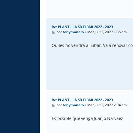
Re: PLANTILLA SD EIBAR 2022 - 2023
M
por
tonymanero
»
Mar Jul 12, 2022 1:36 am
e
n
s
Quiles no vendra al Eibar. Va a renovar c
a
j
e
Re: PLANTILLA SD EIBAR 2022 - 2023
M
por
tonymanero
»
Mar Jul 12, 2022 2:04 am
e
n
s
Es posible que venga Juanjo Narvaez
a
j
e