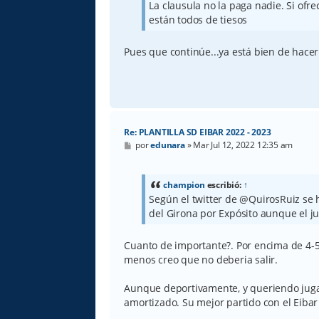
La clausula no la paga nadie. Si of
están todos de tiesos
Pues que continúe...ya está bien de hacer 
Re: PLANTILLA SD EIBAR 2022 - 2023
M
por
edunara
»
Mar Jul 12, 2022 12:35 am
e
n
s
a
champion
escribió:
↑
j
Según el twitter de @QuirosRuiz se
e
del Girona por Expósito aunque el j
Cuanto de importante?. Por encima de 4-5
menos creo que no deberia salir.
Aunque deportivamente, y queriendo jugar 
amortizado. Su mejor partido con el Eibar