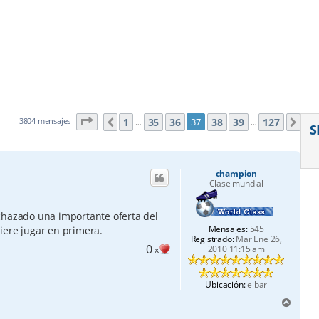
Página
37
de
127
1
35
36
38
39
127
3804 mensajes
37
Anterior
Sig
…
…
S
champion
Clase mundial
chazado una importante oferta del
Mensajes:
545
iere jugar en primera.
Registrado:
Mar Ene 26,
0
2010 11:15 am
x
Ubicación:
eibar
A
r