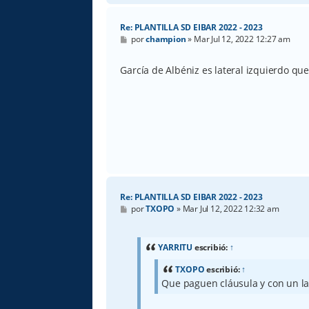
Re: PLANTILLA SD EIBAR 2022 - 2023
M
por
champion
»
Mar Jul 12, 2022 12:27 am
e
n
s
García de Albéniz es lateral izquierdo qu
a
j
e
Re: PLANTILLA SD EIBAR 2022 - 2023
M
por
TXOPO
»
Mar Jul 12, 2022 12:32 am
e
n
s
a
YARRITU
escribió:
↑
j
e
TXOPO
escribió:
↑
Que paguen cláusula y con un la