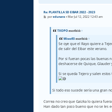
Re: PLANTILLA SD EIBAR 2022 - 2023
M
por
edunara
»
Mar Jul 12, 2022 12:43 am
e
n
s
a
TXOPO
escribió:
↑
j
e
Miwo93
escribió:
↑
Se oye que el Rayo quiere a Teje
de salir del Eibar este verano.
Por si fueran pocas las buenas n
deshacerse de Quique, Glauder 
Si se queda Tejero y salen estos 
Si todo eso sucede sería una gran n
Correa no creo que Gaizka lo quiera fuera
Han dado tan poco bueno que no se les ec