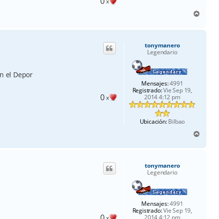
0
x
A
r
r
i
tonymanero
b
Legendario
a
on el Depor
Mensajes:
4991
Registrado:
Vie Sep 19,
0
2014 4:12 pm
x
Ubicación:
Bilbao
A
r
r
i
tonymanero
b
Legendario
a
Mensajes:
4991
Registrado:
Vie Sep 19,
0
2014 4:12 pm
x