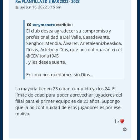
Re: PLANTILLA SD EIBAR 2022 - 2023
M
Jue Jun 16, 2022 3:15 pm
e
n
s
a
tonymanero
escribió:
↑
j
El club desea agradecer su compromiso y
e
profesionalidad a Del Valle, Casadevante,
Senghor, Mendia, Álvarez, Arietaleanizbeaskoa,
Rosas, Artetxe y Dios, que no continuarán en el
@CDVitoria1945
, y les desea suerte.
Encima nos quedamos sin Dios...
La mayoría tienen 23 o han cumplido ya los 24. El
límite de edad para poder aprovechar jugadores del
filial para el primer equipo es de 23 años. Supongo
que la no continuidad de esos jugadores es por ese
motivo.
1
x
A
r
r