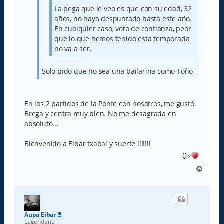
La pega que le veo es que con su edad, 32
años, no haya despuntado hasta este año.
En cualquier caso, voto de confianza, peor
que lo que hemos tenido esta temporada
no va a ser.
Solo pido que no sea una bailarina como Toño
En los 2 partidos de la Ponfe con nosotros, me gustó.
Brega y centra muy bien. No me desagrada en
absoluto...
Bienvenido a Eibar txabal y suerte !!!!!!!
0
x
A
r
r
i
b
a
Aupa Eibar !!!
Legendario