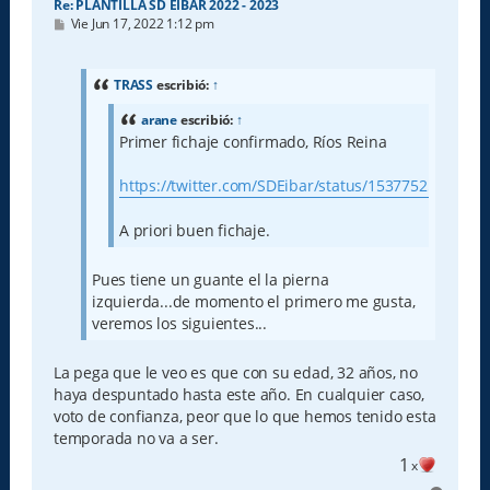
Re: PLANTILLA SD EIBAR 2022 - 2023
M
Vie Jun 17, 2022 1:12 pm
e
n
s
a
TRASS
escribió:
↑
j
e
arane
escribió:
↑
Primer fichaje confirmado, Ríos Reina
https://twitter.com/SDEibar/status/1537752565588
A priori buen fichaje.
Pues tiene un guante el la pierna
izquierda...de momento el primero me gusta,
veremos los siguientes...
La pega que le veo es que con su edad, 32 años, no
haya despuntado hasta este año. En cualquier caso,
voto de confianza, peor que lo que hemos tenido esta
temporada no va a ser.
1
x