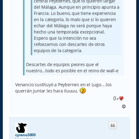
central Peybernes, que lo quieren largar
del Málaga. Aunque en principio apunta a
Francia. Lo bueno, que tiene experiencia
en la categoría, lo malo que si lo quieren
echar del Málaga no será porque haya
hecho una temporada excepcional.
Espero que la intención no sea
refoezarnos con descartes de otros
equipos de la categoría.
Descartes de equipos peores que el
nuestro...todo es posible en el reino de wall-e
Venancio sustituyó a Peybernes en el Lugo....los
querrán juntar les hara iluuuu.
0
x
A
r
r
i
b
a
cyrano3000