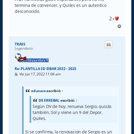
termina de convencer, y Quiles es un autentico
desconocido.
2
x
A
r
r
i
TRASS
b
Legendario
a
Re: PLANTILLA SD EIBAR 2022 - 2023
M
Vie Jun 17, 2022 11:04 am
e
n
s
a
edunara
escribió:
↑
j
e
DE ERREBAL
escribió:
↑
Según DV de hoy, renueva Sergio, quizás
también, Sol y viene un 9 del Depor,
Quiles.
Si se confirma, la renovacion de Sergio es un