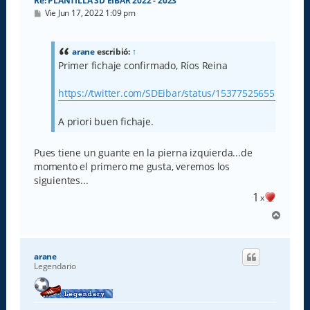
Re: PLANTILLA SD EIBAR 2022 - 2023
M
Vie Jun 17, 2022 1:09 pm
e
n
s
a
arane
escribió:
↑
j
Primer fichaje confirmado, Ríos Reina
e
https://twitter.com/SDEibar/status/15377525655884144
A priori buen fichaje.
Pues tiene un guante en la pierna izquierda...de
momento el primero me gusta, veremos los
siguientes...
1
x
A
r
r
i
arane
b
Legendario
a