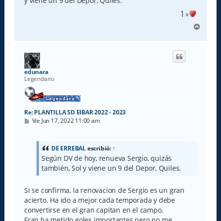
y viene un 9 del Depor, Quiles.
j
e
1
x
A
r
r
i
b
a
edunara
Legendario
Re: PLANTILLA SD EIBAR 2022 - 2023
M
Vie Jun 17, 2022 11:00 am
e
n
s
a
DE ERREBAL
escribió:
↑
j
Según DV de hoy, renueva Sergio, quizás
e
también, Sol y viene un 9 del Depor, Quiles.
Si se confirma, la renovacion de Sergio es un gran
acierto. Ha ido a mejor cada temporada y debe
convertirse en el gran capitan en el campo.
Fran ha metido goles importantes pero no me