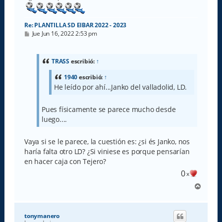
Re: PLANTILLA SD EIBAR 2022 - 2023
M
Jue Jun 16, 2022 2:53 pm
e
n
s
a
TRASS
escribió:
↑
j
e
1940
escribió:
↑
He leído por ahí...Janko del valladolid, LD.
Pues físicamente se parece mucho desde
luego....
Vaya si se le parece, la cuestión es: ¿si és Janko, nos
haría falta otro LD? ¿Si viniese es porque pensarían
en hacer caja con Tejero?
0
x
A
r
r
i
tonymanero
b