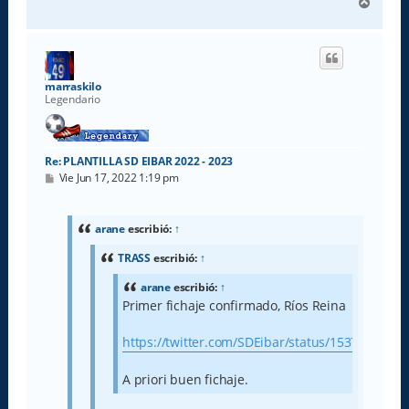
A
r
r
i
b
a
marraskilo
Legendario
Re: PLANTILLA SD EIBAR 2022 - 2023
M
Vie Jun 17, 2022 1:19 pm
e
n
s
a
arane
escribió:
↑
j
e
TRASS
escribió:
↑
arane
escribió:
↑
Primer fichaje confirmado, Ríos Reina
https://twitter.com/SDEibar/status/1537752565
A priori buen fichaje.