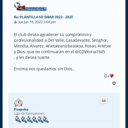
a
Re: PLANTILLA SD EIBAR 2022 - 2023
M
Jue Jun 16, 2022 3:04 pm
e
n
s
El club desea agradecer su compromiso y
a
profesionalidad a Del Valle, Casadevante, Senghor,
j
e
Mendia, Álvarez, Arietaleanizbeaskoa, Rosas, Artetxe
y Dios, que no continuarán en el @CDVitoria1945
, y les desea suerte.
Encima nos quedamos sin Dios...
0
x
A
r
r
i
b
a
Poxpoko
Liga de Campeones