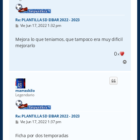
Re: PLANTILLA SD EIBAR 2022 - 2023
M
Vie Jun 17, 2022 1:32 pm
e
n
s
Mejora lo que teniamos, que tampoco era muy dificil
a
mejorarlo
j
e
0
x
A
r
r
i
b
a
marraskilo
Legendario
Re: PLANTILLA SD EIBAR 2022 - 2023
M
Vie Jun 17, 2022 1:37 pm
e
n
s
Ficha por dos temporadas
a