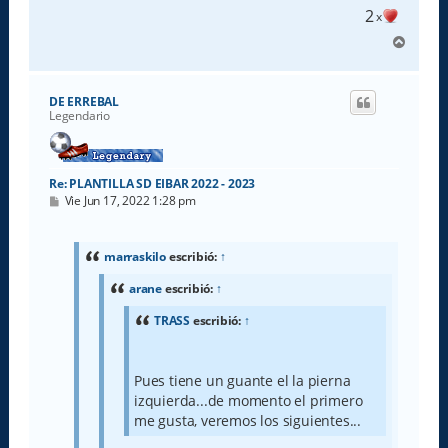
2
x
A
r
r
i
DE ERREBAL
b
Legendario
a
Re: PLANTILLA SD EIBAR 2022 - 2023
M
Vie Jun 17, 2022 1:28 pm
e
n
s
a
marraskilo
escribió:
↑
j
e
arane
escribió:
↑
TRASS
escribió:
↑
Pues tiene un guante el la pierna
izquierda...de momento el primero
me gusta, veremos los siguientes...