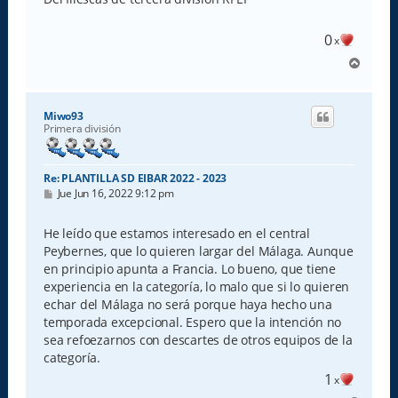
a
j
e
0
x
A
r
r
i
Miwo93
b
Primera división
a
Re: PLANTILLA SD EIBAR 2022 - 2023
M
Jue Jun 16, 2022 9:12 pm
e
n
s
He leído que estamos interesado en el central
a
Peybernes, que lo quieren largar del Málaga. Aunque
j
e
en principio apunta a Francia. Lo bueno, que tiene
experiencia en la categoría, lo malo que si lo quieren
echar del Málaga no será porque haya hecho una
temporada excepcional. Espero que la intención no
sea refoezarnos con descartes de otros equipos de la
categoría.
1
x