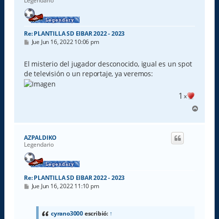
Legendario
Re: PLANTILLA SD EIBAR 2022 - 2023
M
Jue Jun 16, 2022 10:06 pm
e
n
s
El misterio del jugador desconocido, igual es un spot
a
de televisión o un reportaje, ya veremos:
j
e
1
x
A
r
r
i
AZPALDIKO
b
Legendario
a
Re: PLANTILLA SD EIBAR 2022 - 2023
M
Jue Jun 16, 2022 11:10 pm
e
n
s
a
cyrano3000
escribió:
↑