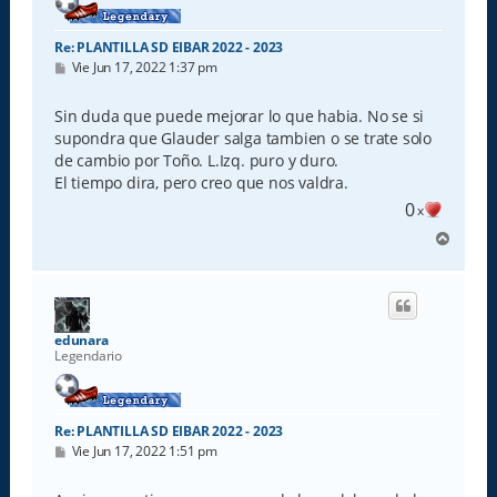
Re: PLANTILLA SD EIBAR 2022 - 2023
M
Vie Jun 17, 2022 1:37 pm
e
n
s
Sin duda que puede mejorar lo que habia. No se si
a
supondra que Glauder salga tambien o se trate solo
j
e
de cambio por Toño. L.Izq. puro y duro.
El tiempo dira, pero creo que nos valdra.
0
x
A
r
r
i
b
a
edunara
Legendario
Re: PLANTILLA SD EIBAR 2022 - 2023
M
Vie Jun 17, 2022 1:51 pm
e
n
s