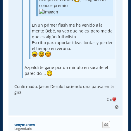
conoce premio:
En un primer flash me ha venido a la
mente Bebé, ya veo que no es, pero me da
que es algún futbolista.
Escribo para aportar ideas tontas y perder
el tiempo en verano.
Azpaldi te gane por un minuto en sacarle el
parecido....
Confirmado. Jason Derulo haciendo una pausa en la
gira
0
x
A
r
r
i
tonymanero
b
Legendario