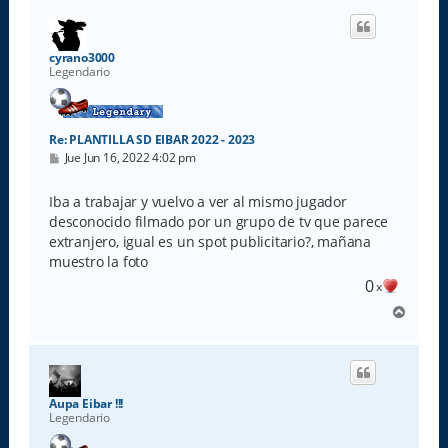
i
b
a
cyrano3000
Legendario
Re: PLANTILLA SD EIBAR 2022 - 2023
M
Jue Jun 16, 2022 4:02 pm
e
n
s
Iba a trabajar y vuelvo a ver al mismo jugador
a
desconocido filmado por un grupo de tv que parece
j
e
extranjero, igual es un spot publicitario?, mañana
muestro la foto
0
x
A
r
r
i
b
a
Aupa Eibar !!!
Legendario