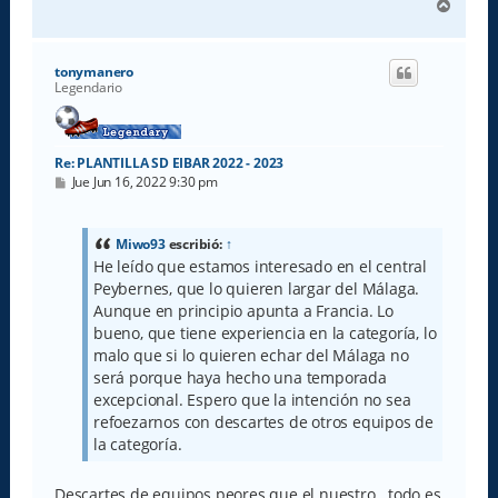
A
r
r
i
tonymanero
b
Legendario
a
Re: PLANTILLA SD EIBAR 2022 - 2023
M
Jue Jun 16, 2022 9:30 pm
e
n
s
a
Miwo93
escribió:
↑
j
He leído que estamos interesado en el central
e
Peybernes, que lo quieren largar del Málaga.
Aunque en principio apunta a Francia. Lo
bueno, que tiene experiencia en la categoría, lo
malo que si lo quieren echar del Málaga no
será porque haya hecho una temporada
excepcional. Espero que la intención no sea
refoezarnos con descartes de otros equipos de
la categoría.
Descartes de equipos peores que el nuestro...todo es