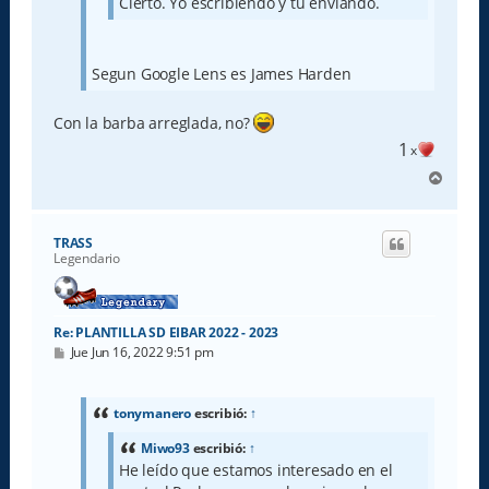
Cierto. Yo escribiendo y tú enviando.
Segun Google Lens es James Harden
Con la barba arreglada, no?
1
x
A
r
r
i
TRASS
b
Legendario
a
Re: PLANTILLA SD EIBAR 2022 - 2023
M
Jue Jun 16, 2022 9:51 pm
e
n
s
a
tonymanero
escribió:
↑
j
e
Miwo93
escribió:
↑
He leído que estamos interesado en el