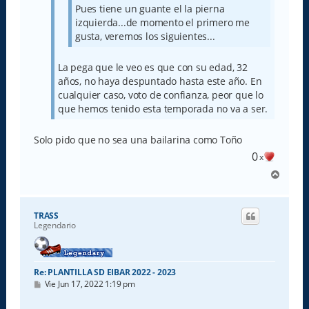
Pues tiene un guante el la pierna
izquierda...de momento el primero me
gusta, veremos los siguientes...
La pega que le veo es que con su edad, 32
años, no haya despuntado hasta este año. En
cualquier caso, voto de confianza, peor que lo
que hemos tenido esta temporada no va a ser.
Solo pido que no sea una bailarina como Toño
0
x
A
r
r
i
TRASS
b
Legendario
a
Re: PLANTILLA SD EIBAR 2022 - 2023
M
Vie Jun 17, 2022 1:19 pm
e
n