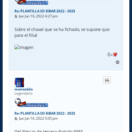
Re: PLANTILLA SD EIBAR 2022 - 2023
M
Jue Jun 16, 2022 4:27 pm
e
n
s
Sobre el chaval que se ha fichado, se supone que
a
para el filial
j
e
0
x
A
r
r
i
b
a
marraskilo
Legendario
Re: PLANTILLA SD EIBAR 2022 - 2023
M
Jue Jun 16, 2022 5:05 pm
e
n
s
Del Illescas de tercera división RFEF