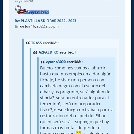
Legendario
a
Re: PLANTILLA SD EIBAR 2022 - 2023
M
Jue Jun 16, 2022 2:56 pm
e
n
s
a
TRASS
escribió:
↑
j
e
AZPALDIKO
escribió:
↑
cyrano3000
escribió:
↑
Bueno, como nos vamos a aburrir
hasta que nos empiecen a dar algún
fichaje, he visto una persona con
camiseta negra con el escudo del
eibar y os pregunto, será alguien del
vitoria?, será un entrenador para el
femenino?, será un preparador
físico?, desde luego no trabaja para la
restauración del cesped del Eibar.
quien será será... supongo que hay
formas mas tontas de perder el
tiempo en verano
, si alguien lo