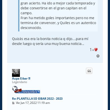
gran acierto. Ha ido a mejor cada temporada y
debe convertirse en el gran capitan en el
campo.
Fran ha metido goles importantes pero no me
termina de convencer, y Quiles es un autentico
desconocido.
Quizás esa era la bonita noticia q dijo....para mí
desde luego q sería una muy buena noticia...
1
x
A
r
r
i
b
a
Aupa Eibar !!!
Legendario
Re: PLANTILLA SD EIBAR 2022 - 2023
M
Vie Jun 17, 2022 11:19 am
e
n