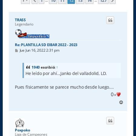
Página
12
de
127
1
10
11
13
14
127
12
Anterior
Siguiente
…
…
TRASS
Legendario
Re: PLANTILLA SD EIBAR 2022 - 2023
M
Jue Jun 16, 2022 2:31 pm
e
n
s
a
1940
escribió:
↑
j
He leído por ahí...Janko del valladolid, LD.
e
Pues físicamente se parece mucho desde luego....
0
x
A
r
r
i
b
a
Poxpoko
Liga de Campeones