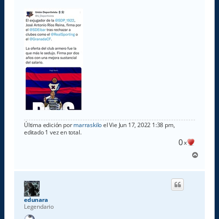
j
e
Última edición por
marraskilo
el Vie Jun 17, 2022 1:38 pm,
editado 1 vez en total.
0
x
A
r
r
i
b
a
edunara
Legendario