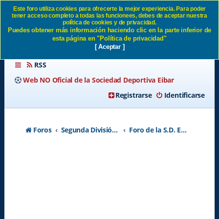
Este foro utiliza cookies para ofrecerte la mejor experiencia. Para poder
tener acceso completo a todas las funcionees, debes de aceptar nuestra
PLANTILLA SD EIBAR 2022 -
política de cookies y de privacidad.
Puedes obtener más información haciendo clic en la parte inferior de
2023 - Página 12 SD Eibar
esta página en "Política de privacidad"
[ Aceptar ]
RSS
Web NO Oficial de la Sociedad Deportiva Eibar
Registrarse
Identificarse
Foros
Segunda División A - Temporada 2026-2027
Foro de la S.D. Eibar