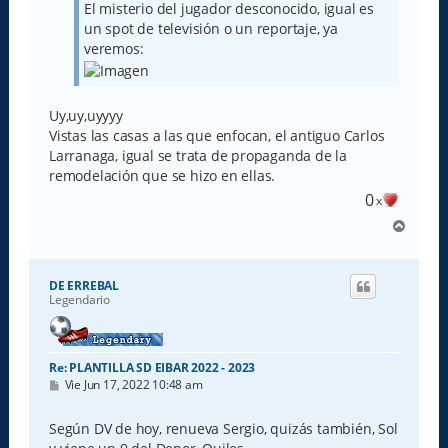
j
El misterio del jugador desconocido, igual es
e
un spot de televisión o un reportaje, ya
veremos:
Uy,uy,uyyyy
Vistas las casas a las que enfocan, el antiguo Carlos
Larranaga, igual se trata de propaganda de la
remodelación que se hizo en ellas.
0
x
A
r
r
i
DE ERREBAL
b
Legendario
a
Re: PLANTILLA SD EIBAR 2022 - 2023
M
Vie Jun 17, 2022 10:48 am
e
n
s
Según DV de hoy, renueva Sergio, quizás también, Sol
a