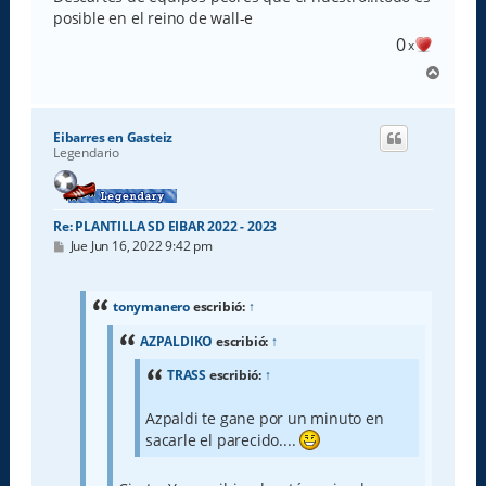
posible en el reino de wall-e
0
x
A
r
r
i
Eibarres en Gasteiz
b
Legendario
a
Re: PLANTILLA SD EIBAR 2022 - 2023
M
Jue Jun 16, 2022 9:42 pm
e
n
s
a
tonymanero
escribió:
↑
j
e
AZPALDIKO
escribió:
↑
TRASS
escribió:
↑
Azpaldi te gane por un minuto en
sacarle el parecido....