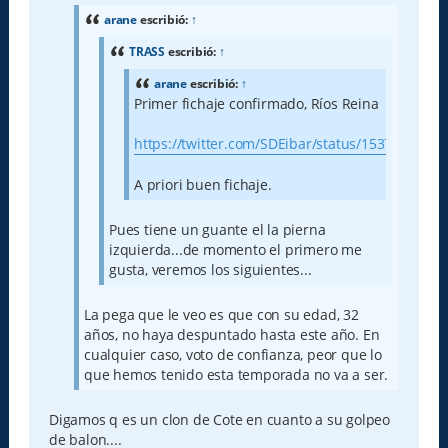
s
a
arane
escribió:
↑
j
e
TRASS
escribió:
↑
arane
escribió:
↑
Primer fichaje confirmado, Ríos Reina
https://twitter.com/SDEibar/status/1537752565
A priori buen fichaje.
Pues tiene un guante el la pierna
izquierda...de momento el primero me
gusta, veremos los siguientes...
La pega que le veo es que con su edad, 32
años, no haya despuntado hasta este año. En
cualquier caso, voto de confianza, peor que lo
que hemos tenido esta temporada no va a ser.
Digamos q es un clon de Cote en cuanto a su golpeo
de balon....