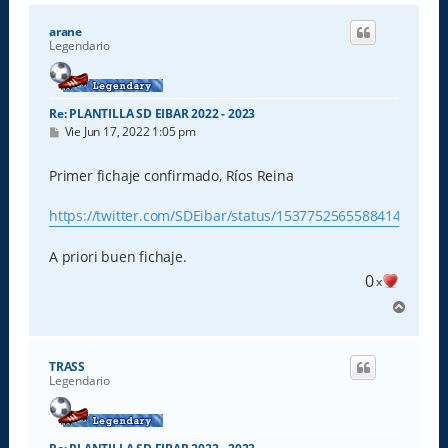
r
i
arane
b
Legendario
a
Re: PLANTILLA SD EIBAR 2022 - 2023
M
Vie Jun 17, 2022 1:05 pm
e
n
s
Primer fichaje confirmado, Ríos Reina
a
j
e
https://twitter.com/SDEibar/status/1537752565588414465
A priori buen fichaje.
0
x
A
r
r
i
TRASS
b
Legendario
a