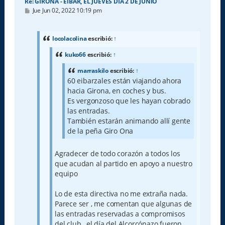
Re: GIRONA - EIBAR, EL JUEVES DÍA 2 DE JUNIO
M
Jue Jun 02, 2022 10:19 pm
e
n
s
a
locolacolina
escribió:
↑
j
e
kuko66
escribió:
↑
marraskilo
escribió:
↑
60 eibarzales están viajando ahora
hacia Girona, en coches y bus.
Es vergonzoso que les hayan cobrado
las entradas.
También estarán animando allí gente
de la peña Giro Ona
Agradecer de todo corazón a todos los
que acudan al partido en apoyo a nuestro
equipo
Lo de esta directiva no me extraña nada.
Parece ser , me comentan que algunas de
las entradas reservadas a compromisos
del club , el día del Alcorcónazo fueron