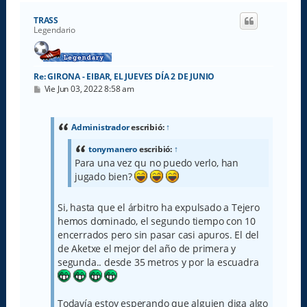
r
i
TRASS
b
Legendario
a
Re: GIRONA - EIBAR, EL JUEVES DÍA 2 DE JUNIO
M
Vie Jun 03, 2022 8:58 am
e
n
s
a
Administrador
escribió:
↑
j
e
tonymanero
escribió:
↑
Para una vez qu no puedo verlo, han
jugado bien?
Si, hasta que el árbitro ha expulsado a Tejero
hemos dominado, el segundo tiempo con 10
encerrados pero sin pasar casi apuros. El del
de Aketxe el mejor del año de primera y
segunda.. desde 35 metros y por la escuadra
Todavía estoy esperando que alguien diga algo