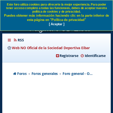
Este foro utiliza cookies para ofrecerte la mejor experiencia. Para poder
tener acceso completo a todas las funcionees, debes de aceptar nuestra
GIRONA - EIBAR, EL
política de cookies y de privacidad.
Puedes obtener más información haciendo clic en la parte inferior de
JUEVES DÍA 2 DE JUNIO -
esta página en "Política de privacidad"
[ Aceptar ]
Página 6 SD Eibar
RSS
Web NO Oficial de la Sociedad Deportiva Eibar
Registrarse
Identificarse
Foros
Foros generales
Foro general - Off topic