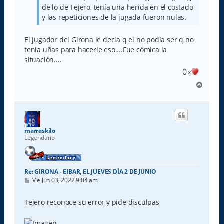
de lo de Tejero, tenía una herida en el costado
y las repeticiones de la jugada fueron nulas.
El jugador del Girona le decía q el no podía ser q no
tenia uñas para hacerle eso....Fue cómica la
situación....
0
x
A
r
r
i
b
a
marraskilo
Legendario
Re: GIRONA - EIBAR, EL JUEVES DÍA 2 DE JUNIO
M
Vie Jun 03, 2022 9:04 am
e
n
s
Tejero reconoce su error y pide disculpas
a
j
e