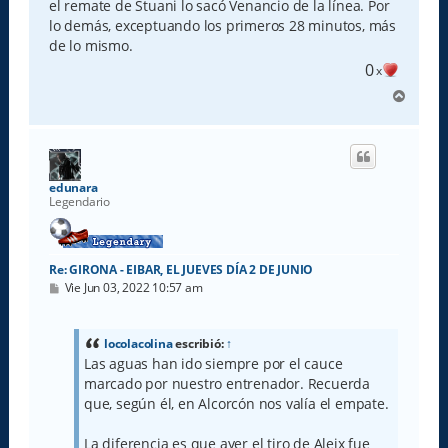
el remate de Stuani lo sacó Venancio de la línea. Por
lo demás, exceptuando los primeros 28 minutos, más
de lo mismo.
0
x
A
r
r
i
b
a
edunara
Legendario
Re: GIRONA - EIBAR, EL JUEVES DÍA 2 DE JUNIO
M
Vie Jun 03, 2022 10:57 am
e
n
s
a
locolacolina
escribió:
↑
j
Las aguas han ido siempre por el cauce
e
marcado por nuestro entrenador. Recuerda
que, según él, en Alcorcón nos valía el empate.
La diferencia es que ayer el tiro de Aleix fue