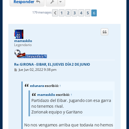
Responder
1
2
3
4
5
179 mensajes
6
Anterior
marraskilo
Legendario
Re: GIRONA - EIBAR, EL JUEVES DÍA 2 DE JUNIO
M
Jue Jun 02, 2022 9:38 pm
e
n
s
a
edunara
escribió:
↑
j
e
marraskilo
escribió:
↑
Partidazo del Eibar. Jugando con esa garra
no tenemos rival.
Zorionak equipo y Garitano
No nos vengamos arriba que todavia no hemos