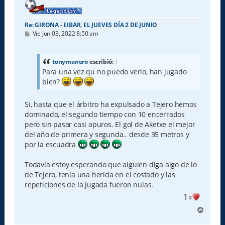
Re: GIRONA - EIBAR, EL JUEVES DÍA 2 DE JUNIO
M
Vie Jun 03, 2022 8:50 am
e
n
s
a
tonymanero
escribió:
↑
j
Para una vez qu no puedo verlo, han jugado
e
bien?
Si, hasta que el árbitro ha expulsado a Tejero hemos
dominado, el segundo tiempo con 10 encerrados
pero sin pasar casi apuros. El gol de Aketxe el mejor
del año de primera y segunda.. desde 35 metros y
por la escuadra
Todavía estoy esperando que alguien diga algo de lo
de Tejero, tenía una herida en el costado y las
repeticiones de la jugada fueron nulas.
1
x
A
r