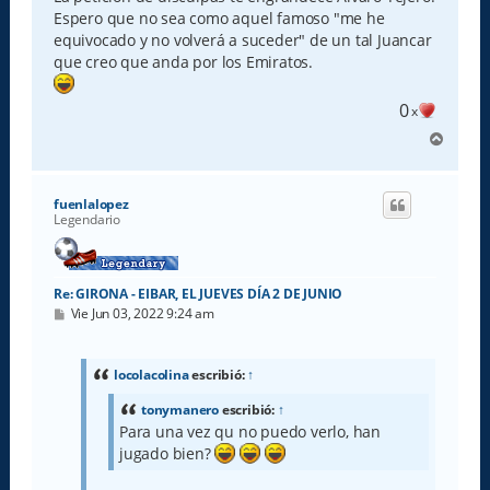
Espero que no sea como aquel famoso "me he
equivocado y no volverá a suceder" de un tal Juancar
que creo que anda por los Emiratos.
0
x
A
r
r
i
fuenlalopez
b
Legendario
a
Re: GIRONA - EIBAR, EL JUEVES DÍA 2 DE JUNIO
M
Vie Jun 03, 2022 9:24 am
e
n
s
a
locolacolina
escribió:
↑
j
e
tonymanero
escribió:
↑
Para una vez qu no puedo verlo, han
jugado bien?