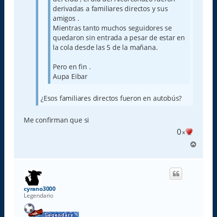
derivadas a familiares directos y sus
amigos .
Mientras tanto muchos seguidores se
quedaron sin entrada a pesar de estar en
la cola desde las 5 de la mañana.
Pero en fin .
Aupa Eibar
¿Esos familiares directos fueron en autobús?
Me confirman que si
0
x
A
r
r
i
b
a
cyrano3000
Legendario