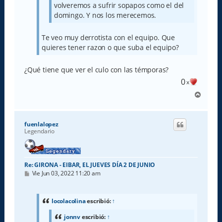
volveremos a sufrir sopapos como el del
domingo. Y nos los merecemos.
Te veo muy derrotista con el equipo. Que
quieres tener razon o que suba el equipo?
¿Qué tiene que ver el culo con las témporas?
0
x
A
r
r
i
fuenlalopez
b
Legendario
a
Re: GIRONA - EIBAR, EL JUEVES DÍA 2 DE JUNIO
M
Vie Jun 03, 2022 11:20 am
e
n
s
a
locolacolina
escribió:
↑
j
e
jonnv
escribió:
↑