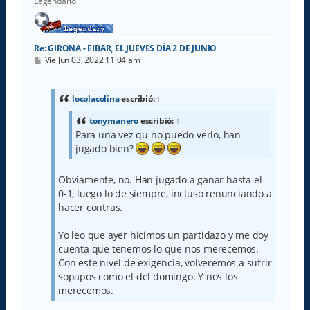
Legendario
Re: GIRONA - EIBAR, EL JUEVES DÍA 2 DE JUNIO
M
Vie Jun 03, 2022 11:04 am
e
n
s
a
locolacolina
escribió:
↑
j
e
tonymanero
escribió:
↑
Para una vez qu no puedo verlo, han
jugado bien?
Obviamente, no. Han jugado a ganar hasta el
0-1, luego lo de siempre, incluso renunciando a
hacer contras.
Yo leo que ayer hicimos un partidazo y me doy
cuenta que tenemos lo que nos merecemos.
Con este nivel de exigencia, volveremos a sufrir
sopapos como el del domingo. Y nos los
merecemos.