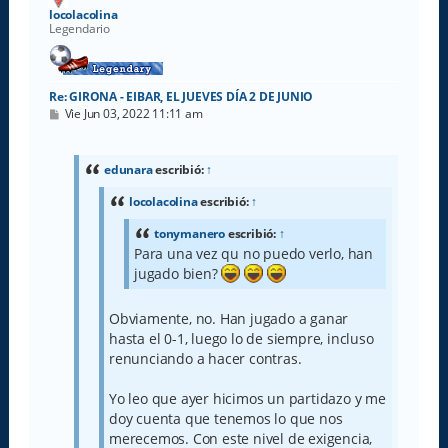
a
locolacolina
Legendario
Re: GIRONA - EIBAR, EL JUEVES DÍA 2 DE JUNIO
M
Vie Jun 03, 2022 11:11 am
e
n
s
a
edunara
escribió:
↑
j
e
locolacolina
escribió:
↑
tonymanero
escribió:
↑
Para una vez qu no puedo verlo, han
jugado bien?
Obviamente, no. Han jugado a ganar
hasta el 0-1, luego lo de siempre, incluso
renunciando a hacer contras.
Yo leo que ayer hicimos un partidazo y me
doy cuenta que tenemos lo que nos
merecemos. Con este nivel de exigencia,