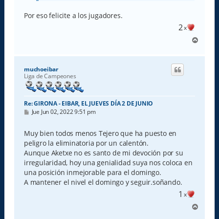
Por eso felicite a los jugadores.
2
x
A
r
r
i
muchoeibar
b
Liga de Campeones
a
Re: GIRONA - EIBAR, EL JUEVES DÍA 2 DE JUNIO
M
Jue Jun 02, 2022 9:51 pm
e
n
s
Muy bien todos menos Tejero que ha puesto en
a
peligro la eliminatoria por un calentón.
j
e
Aunque Aketxe no es santo de mi devoción por su
irregularidad, hoy una genialidad suya nos coloca en
una posición inmejorable para el domingo.
A mantener el nivel el domingo y seguir.soñando.
1
x
A
r