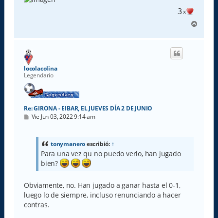
3
x
A
r
r
i
b
a
locolacolina
Legendario
Re: GIRONA - EIBAR, EL JUEVES DÍA 2 DE JUNIO
M
Vie Jun 03, 2022 9:14 am
e
n
s
a
tonymanero
escribió:
↑
j
Para una vez qu no puedo verlo, han jugado
e
bien?
Obviamente, no. Han jugado a ganar hasta el 0-1,
luego lo de siempre, incluso renunciando a hacer
contras.