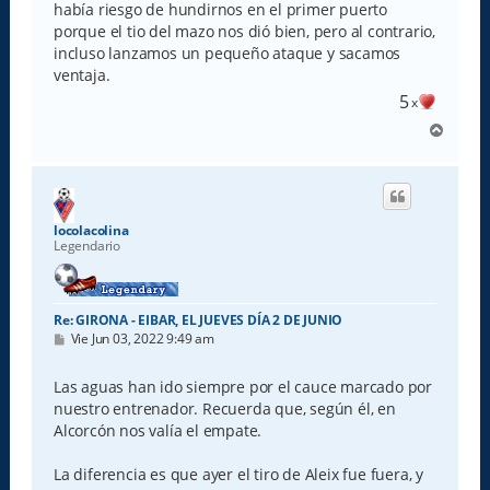
había riesgo de hundirnos en el primer puerto
porque el tio del mazo nos dió bien, pero al contrario,
incluso lanzamos un pequeño ataque y sacamos
ventaja.
5
x
A
r
r
i
b
a
locolacolina
Legendario
Re: GIRONA - EIBAR, EL JUEVES DÍA 2 DE JUNIO
M
Vie Jun 03, 2022 9:49 am
e
n
s
Las aguas han ido siempre por el cauce marcado por
a
nuestro entrenador. Recuerda que, según él, en
j
e
Alcorcón nos valía el empate.
La diferencia es que ayer el tiro de Aleix fue fuera, y