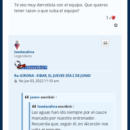
Te veo muy derrotista con el equipo. Que quieres
tener razon o que suba el equipo?
1
x
A
r
r
i
b
a
locolacolina
Legendario
Re: GIRONA - EIBAR, EL JUEVES DÍA 2 DE JUNIO
M
Vie Jun 03, 2022 11:10 am
e
n
s
a
jonnv
escribió:
↑
j
e
locolacolina
escribió:
↑
Las aguas han ido siempre por el cauce
marcado por nuestro entrenador.
Recuerda que, según él, en Alcorcón nos
valía el empate.