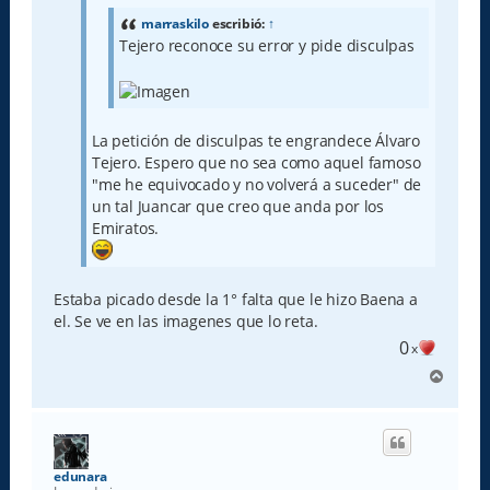
j
e
marraskilo
escribió:
↑
Tejero reconoce su error y pide disculpas
La petición de disculpas te engrandece Álvaro
Tejero. Espero que no sea como aquel famoso
"me he equivocado y no volverá a suceder" de
un tal Juancar que creo que anda por los
Emiratos.
Estaba picado desde la 1° falta que le hizo Baena a
el. Se ve en las imagenes que lo reta.
0
x
A
r
r
i
b
a
edunara