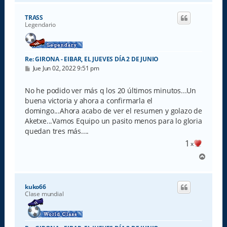
r
i
TRASS
b
Legendario
a
Re: GIRONA - EIBAR, EL JUEVES DÍA 2 DE JUNIO
M
Jue Jun 02, 2022 9:51 pm
e
n
s
No he podido ver más q los 20 últimos minutos...Un
a
buena victoria y ahora a confirmarla el
j
e
domingo...Ahora acabo de ver el resumen y golazo de
Aketxe...Vamos Equipo un pasito menos para lo gloria
quedan tres más....
1
x
A
r
r
i
kuko66
b
Clase mundial
a