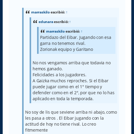
n
s
a
marraskilo
escribió:
↑
j
e
edunara
escribió:
↑
marraskilo
escribió:
↑
Partidazo del Eibar. Jugando con esa
garra no tenemos rival.
Zorionak equipo y Garitano
No nos vengamos arriba que todavia no
hemos ganado.
Felicidades a los jugadores.
A Gaizka muchos reproches. Si el Eibar
puede jugar como en el 1° tiempo y
defender como en el 2°, por que no lo has
aplicado en toda la temporada.
No soy de lis que seviene arriba ni abajo, como
les pasa a otros . El Eibar jugando con la
actitud de hoy no tiene rival. Lo creo
fitmemente