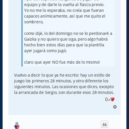
equipo y de darle la vuelta al fiasco previo.
Yo no me lo esperaba, no creía que fueran
capaces anímicamente, así que me quito el
sombrero,
como dijé, lo del domingo no se lo perdonaré a
Gaizka y no quiero que siga, pero algo habrá
hecho bien estos días para que la plantilla
ayer jugará como jugó.
claro que ayer NO fue más de lo mismo!
Vuelvo a decir lo que ya he escrito: hay un estilo de
juego los primeros 28 minutos, y otro diferente los
siguientes minutos. Las ocasiones que dices, excepto
la arrancada de Sergio, son durante esos 28 minutos.
0
x
A
r
r
i
b