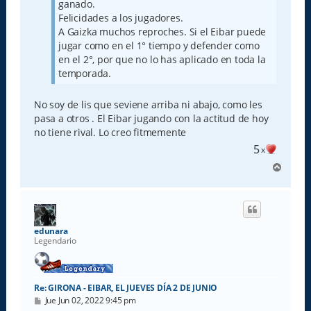
ganado.
Felicidades a los jugadores.
A Gaizka muchos reproches. Si el Eibar puede
jugar como en el 1° tiempo y defender como
en el 2°, por que no lo has aplicado en toda la
temporada.
No soy de lis que seviene arriba ni abajo, como les
pasa a otros . El Eibar jugando con la actitud de hoy
no tiene rival. Lo creo fitmemente
5
x
A
r
r
i
b
a
edunara
Legendario
Re: GIRONA - EIBAR, EL JUEVES DÍA 2 DE JUNIO
M
Jue Jun 02, 2022 9:45 pm
e