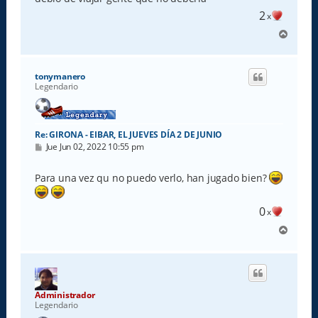
2
x
A
r
r
i
tonymanero
b
Legendario
a
Re: GIRONA - EIBAR, EL JUEVES DÍA 2 DE JUNIO
M
Jue Jun 02, 2022 10:55 pm
e
n
s
Para una vez qu no puedo verlo, han jugado bien?
a
j
e
0
x
A
r
r
i
b
a
Administrador
Legendario