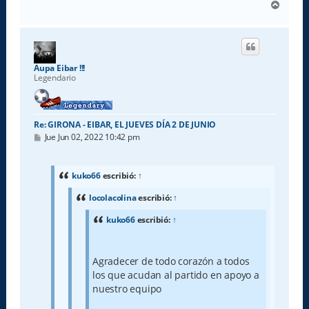
A
r
r
i
b
a
Aupa Eibar !!!
Legendario
Re: GIRONA - EIBAR, EL JUEVES DÍA 2 DE JUNIO
M
Jue Jun 02, 2022 10:42 pm
e
n
s
a
kuko66
escribió:
↑
j
e
locolacolina
escribió:
↑
kuko66
escribió:
↑
Agradecer de todo corazón a todos
los que acudan al partido en apoyo a
nuestro equipo