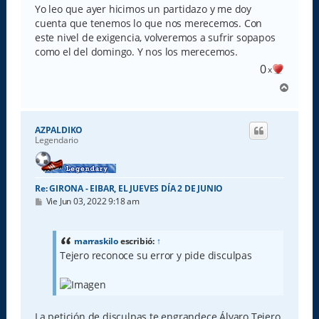
Yo leo que ayer hicimos un partidazo y me doy
cuenta que tenemos lo que nos merecemos. Con
este nivel de exigencia, volveremos a sufrir sopapos
como el del domingo. Y nos los merecemos.
0
x
A
r
r
i
AZPALDIKO
b
Legendario
a
Re: GIRONA - EIBAR, EL JUEVES DÍA 2 DE JUNIO
M
Vie Jun 03, 2022 9:18 am
e
n
s
a
marraskilo
escribió:
↑
j
Tejero reconoce su error y pide disculpas
e
La petición de disculpas te engrandece Álvaro Tejero.