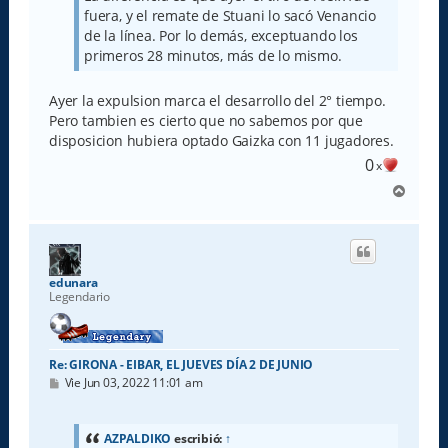
fuera, y el remate de Stuani lo sacó Venancio
de la línea. Por lo demás, exceptuando los
primeros 28 minutos, más de lo mismo.
Ayer la expulsion marca el desarrollo del 2° tiempo.
Pero tambien es cierto que no sabemos por que
disposicion hubiera optado Gaizka con 11 jugadores.
0
x
A
r
r
i
b
a
edunara
Legendario
Re: GIRONA - EIBAR, EL JUEVES DÍA 2 DE JUNIO
M
Vie Jun 03, 2022 11:01 am
e
n
s
a
AZPALDIKO
escribió:
↑