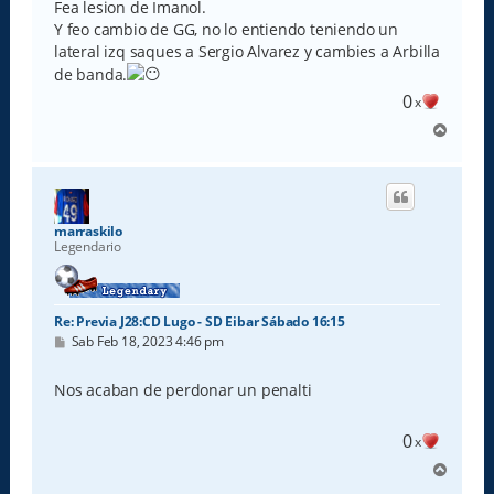
s
Fea lesion de Imanol.
a
Y feo cambio de GG, no lo entiendo teniendo un
j
e
lateral izq saques a Sergio Alvarez y cambies a Arbilla
de banda.
0
x
A
r
r
i
b
a
marraskilo
Legendario
Re: Previa J28:CD Lugo - SD Eibar Sábado 16:15
M
Sab Feb 18, 2023 4:46 pm
e
n
s
Nos acaban de perdonar un penalti
a
j
e
0
x
A
r