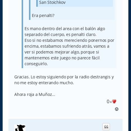
San Stoichkov
Era penalti?
Es mano dentro del area con el balón algo
separado del cuerpo, es penalti claro.
Eso si no estabamos mereciendo ponernos por
encima, estabamos sufriendo atrás, vamos a
ver si podemos mejorar algo, porque si
mantenemos este juego no parece fácil
conseguirlo.
Gracias. Lo estoy siguiendo por la radio destrangis y
no me estoy enterando mucho.
Ahora roja a Muñoz...
0
x
A
r
r
i
b