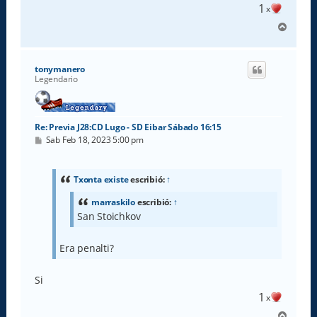
1
x
A
r
r
i
tonymanero
b
Legendario
a
Re: Previa J28:CD Lugo - SD Eibar Sábado 16:15
M
Sab Feb 18, 2023 5:00 pm
e
n
s
a
Txonta existe
escribió:
↑
j
e
marraskilo
escribió:
↑
San Stoichkov
Era penalti?
Si
1
x
A