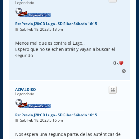
b
Legendario
a
Re: Previa J28:CD Lugo - SD Eibar Sábado 16:15
M
Sab Feb 18, 2023 5:13 pm
e
n
s
Menos mal que es contra el Lugo...
a
Espero que no se echen atrás y vayan a buscar el
j
e
segundo
0
x
A
r
r
i
AZPALDIKO
b
Legendario
a
Re: Previa J28:CD Lugo - SD Eibar Sábado 16:15
M
Sab Feb 18, 2023 5:16 pm
e
n
s
Nos espera una segunda parte, de las auténticas de
a