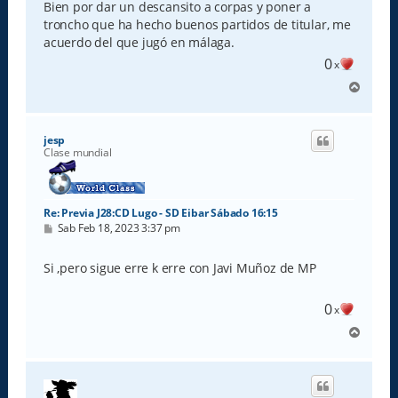
s
Bien por dar un descansito a corpas y poner a
a
troncho que ha hecho buenos partidos de titular, me
j
e
acuerdo del que jugó en málaga.
0
x
A
r
r
i
jesp
b
Clase mundial
a
Re: Previa J28:CD Lugo - SD Eibar Sábado 16:15
M
Sab Feb 18, 2023 3:37 pm
e
n
s
Si ,pero sigue erre k erre con Javi Muñoz de MP
a
j
e
0
x
A
r
r
i
b