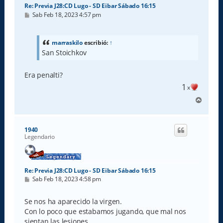
Re: Previa J28:CD Lugo - SD Eibar Sábado 16:15
M
Sab Feb 18, 2023 4:57 pm
e
n
s
a
marraskilo
escribió:
↑
j
San Stoichkov
e
Era penalti?
1
x
A
r
r
i
1940
b
Legendario
a
Re: Previa J28:CD Lugo - SD Eibar Sábado 16:15
M
Sab Feb 18, 2023 4:58 pm
e
n
s
Se nos ha aparecido la virgen.
a
Con lo poco que estabamos jugando, que mal nos
j
e
sientan las lesiones