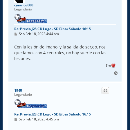
a
cyrano3000
Legendario
Re: Previa J28:CD Lugo - SD Eibar Sábado 16:15
M
Sab Feb 18, 2023 4:44 pm
e
n
s
Con la lesión de Imanol y la salida de sergio, nos
a
quedamos con 4 centrales, no hay suerte con las
j
e
lesiones.
0
x
A
r
r
i
1940
b
Legendario
a
Re: Previa J28:CD Lugo - SD Eibar Sábado 16:15
M
Sab Feb 18, 2023 4:45 pm
e
n