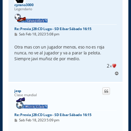
a
cyrano3000
Legendario
Re: Previa J28:CD Lugo - SD Eibar Sábado 16:15
M
Sab Feb 18, 2023 5:08 pm
e
n
s
Otra mas con un jugador menos, eso no es roja
a
nunca, no ve al jugador y va a parar la pelota.
j
e
Siempre javi muñoz de por medio.
2
x
A
r
r
i
jesp
b
Clase mundial
a
Re: Previa J28:CD Lugo - SD Eibar Sábado 16:15
M
Sab Feb 18, 2023 5:09 pm
e
n