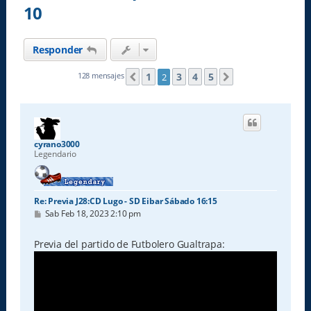
10
Responder
1
3
4
5
128 mensajes
2
Anterior
Siguiente
cyrano3000
Legendario
Re: Previa J28:CD Lugo - SD Eibar Sábado 16:15
M
Sab Feb 18, 2023 2:10 pm
e
n
s
Previa del partido de Futbolero Gualtrapa:
a
j
e