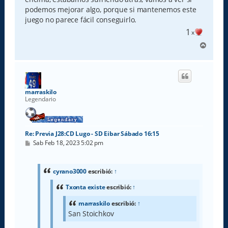
podemos mejorar algo, porque si mantenemos este
juego no parece fácil conseguirlo.
1
x
A
r
r
i
b
a
marraskilo
Legendario
Re: Previa J28:CD Lugo - SD Eibar Sábado 16:15
M
Sab Feb 18, 2023 5:02 pm
e
n
s
a
cyrano3000
escribió:
↑
j
e
Txonta existe
escribió:
↑
marraskilo
escribió:
↑
San Stoichkov