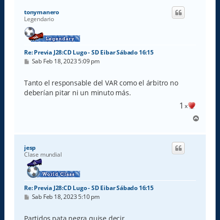
i
tonymanero
b
Legendario
a
Re: Previa J28:CD Lugo - SD Eibar Sábado 16:15
M
Sab Feb 18, 2023 5:09 pm
e
n
s
Tanto el responsable del VAR como el árbitro no
a
deberían pitar ni un minuto más.
j
e
1
x
A
r
r
i
jesp
b
Clase mundial
a
Re: Previa J28:CD Lugo - SD Eibar Sábado 16:15
M
Sab Feb 18, 2023 5:10 pm
e
n
s
Partidos pata negra quise decir