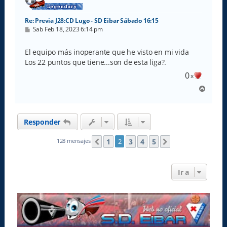
Re: Previa J28:CD Lugo - SD Eibar Sábado 16:15
M
Sab Feb 18, 2023 6:14 pm
e
n
s
El equipo más inoperante que he visto en mi vida
a
Los 22 puntos que tiene...son de esta liga?.
j
e
0
x
A
r
r
i
Responder
b
a
1
3
4
5
128 mensajes
2
Anterior
Siguiente
Ir a