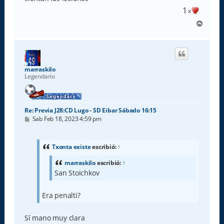
1
x
A
r
r
i
b
a
marraskilo
Legendario
Re: Previa J28:CD Lugo - SD Eibar Sábado 16:15
M
Sab Feb 18, 2023 4:59 pm
e
n
s
a
Txonta existe
escribió:
↑
j
e
marraskilo
escribió:
↑
San Stoichkov
Era penalti?
Sí mano muy clara