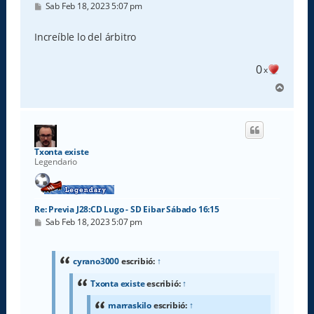
M
Sab Feb 18, 2023 5:07 pm
e
n
s
Increíble lo del árbitro
a
j
e
0
x
A
r
r
i
b
a
Txonta existe
Legendario
Re: Previa J28:CD Lugo - SD Eibar Sábado 16:15
M
Sab Feb 18, 2023 5:07 pm
e
n
s
a
cyrano3000
escribió:
↑
j
e
Txonta existe
escribió:
↑
marraskilo
escribió:
↑