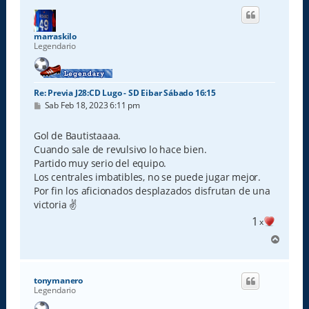
i
b
a
marraskilo
Legendario
Re: Previa J28:CD Lugo - SD Eibar Sábado 16:15
M
Sab Feb 18, 2023 6:11 pm
e
n
s
Gol de Bautistaaaa.
a
Cuando sale de revulsivo lo hace bien.
j
e
Partido muy serio del equipo.
Los centrales imbatibles, no se puede jugar mejor.
Por fin los aficionados desplazados disfrutan de una
victoria ✌
1
x
A
r
r
i
tonymanero
b
Legendario
a