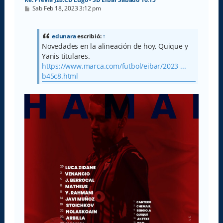
M
Sab Feb 18, 2023 3:12 pm
e
n
s
a
edunara
escribió:
↑
j
Novedades en la alineación de hoy, Quique y
e
Yanis titulares.
https://www.marca.com/futbol/eibar/2023 ...
b45c8.html