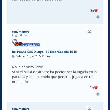
a
j
e
0
x
A
r
r
i
tonymanero
b
Legendario
a
Re: Previa J28:CD Lugo - SD Eibar Sábado 16:15
M
Sab Feb 18, 2023 5:11 pm
e
n
s
No lo ha visto venir.
a
Si ni el Miliki de árbitro ha podido ver la jugada en la
j
e
pantalla y le han tenido que poner la jugada en un
ordenador
1
x
A
r
r
i
tonymanero