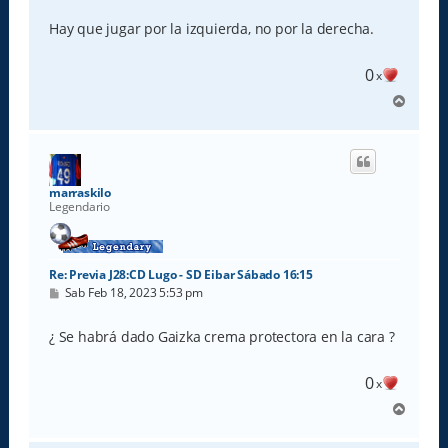
n
s
Hay que jugar por la izquierda, no por la derecha.
a
j
e
0
x
A
r
r
i
b
a
marraskilo
Legendario
Re: Previa J28:CD Lugo - SD Eibar Sábado 16:15
M
Sab Feb 18, 2023 5:53 pm
e
n
s
¿ Se habrá dado Gaizka crema protectora en la cara ?
a
j
e
0
x
A
r
r