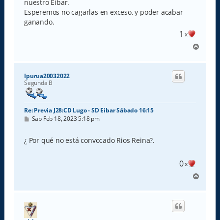
nuestro Eibar.
j
e
Esperemos no cagarlas en exceso, y poder acabar
ganando.
1
x
A
r
r
i
Ipurua20032022
b
Segunda B
a
Re: Previa J28:CD Lugo - SD Eibar Sábado 16:15
M
Sab Feb 18, 2023 5:18 pm
e
n
s
¿ Por qué no está convocado Rios Reina?.
a
j
e
0
x
A
r
r
i
b
a