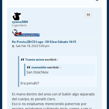
r
r
i
b
a
cyrano3000
Legendario
Re: Previa J28:CD Lugo - SD Eibar Sábado 16:15
M
Sab Feb 18, 2023 5:00 pm
e
n
s
a
Txonta existe
escribió:
↑
j
e
marraskilo
escribió:
↑
San Stoichkov
Era penalti?
Es mano dentro del area con el balón algo separado
del cuerpo, es penalti claro.
Eso si no estabamos mereciendo ponernos por
encima, estabamos sufriendo atrás, vamos a ver si