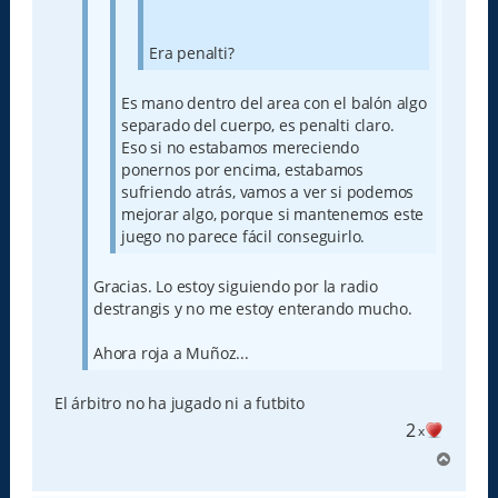
Era penalti?
Es mano dentro del area con el balón algo
separado del cuerpo, es penalti claro.
Eso si no estabamos mereciendo
ponernos por encima, estabamos
sufriendo atrás, vamos a ver si podemos
mejorar algo, porque si mantenemos este
juego no parece fácil conseguirlo.
Gracias. Lo estoy siguiendo por la radio
destrangis y no me estoy enterando mucho.
Ahora roja a Muñoz...
El árbitro no ha jugado ni a futbito
2
x
A
r
r