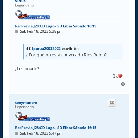
vicius
Legendario
Re: Previa J28:CD Lugo - SD Eibar Sábado 16:15
M
Sab Feb 18, 2023 5:38 pm
e
n
s
a
Ipurua20032022
escribió:
↑
j
¿ Por qué no está convocado Rios Reina?.
e
¿Lesionado?
0
x
A
r
r
i
tonymanero
b
Legendario
a
Re: Previa J28:CD Lugo - SD Eibar Sábado 16:15
M
Sab Feb 18, 2023 5:47 pm
e