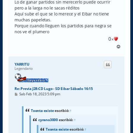
s
Lo de ganar partidos sin merecerlo puede ocurrir
a
pero a la larga no le sacas réditos
j
e
Aquí sube el que se lo merece y el Eibar no tiene
muchas papeletas.
Porque cuando lleguen los partidos para negra se
nos ve el plumero
0
x
A
r
r
i
YARRITU
b
Legendario
a
Re: Previa J28:CD Lugo - SD Eibar Sábado 16:15
M
Sab Feb 18, 2023 5:09 pm
e
n
s
a
Txonta existe
escribió:
↑
j
e
cyrano3000
escribió:
↑
Txonta existe
escribió:
↑