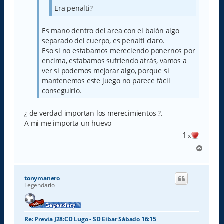
Era penalti?
Es mano dentro del area con el balón algo
separado del cuerpo, es penalti claro.
Eso si no estabamos mereciendo ponernos por
encima, estabamos sufriendo atrás, vamos a
ver si podemos mejorar algo, porque si
mantenemos este juego no parece fácil
conseguirlo.
¿ de verdad importan los merecimientos ?.
A mi me importa un huevo
1
x
A
r
r
i
tonymanero
b
Legendario
a
Re: Previa J28:CD Lugo - SD Eibar Sábado 16:15