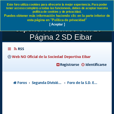
Este foro utiliza cookies para ofrecerte la mejor experiencia. Para poder
tener acceso completo a todas las funcionees, debes de aceptar nuestra
JORNADA 28:CD Lugo 0-2
política de cookies y de privacidad.
Puedes obtener más información haciendo clic en la parte inferior de
SD Eibar Hemos sido
esta página en "Política de privacidad"
[ Aceptar ]
superiores incluso con 10 -
Página 2 SD Eibar
RSS
Web NO Oficial de la Sociedad Deportiva Eibar
Registrarse
Identificarse
Foros
Segunda División A - Temporada 2026-2027
Foro de la S.D. Eibar