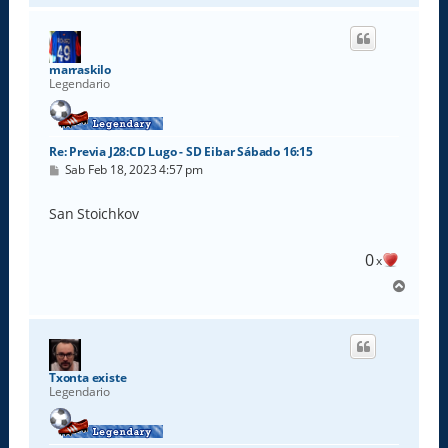
r
i
b
a
marraskilo
Legendario
Re: Previa J28:CD Lugo - SD Eibar Sábado 16:15
M
Sab Feb 18, 2023 4:57 pm
e
n
s
San Stoichkov
a
j
e
0
x
A
r
r
i
b
a
Txonta existe
Legendario