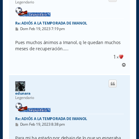
b
Legendario
a
Re: ADIÓS A LA TEMPORADA DE IMANOL
M
Dom Feb 19, 2023 7:19 pm
e
n
s
Pues muchos ánimos a Imanol, q le quedan muchos
a
meses de recuperación.....
j
e
1
x
A
r
r
i
b
a
edunara
Legendario
Re: ADIÓS A LA TEMPORADA DE IMANOL
M
Dom Feb 19, 2023 8:38 pm
e
n
s
Para mi ha estado por debajo de lo que yo esperaba