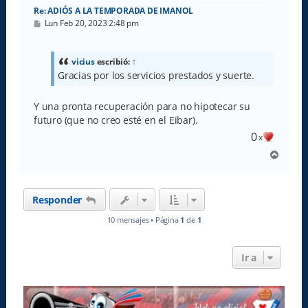
Re: ADIÓS A LA TEMPORADA DE IMANOL
M
Lun Feb 20, 2023 2:48 pm
e
n
s
a
vicius
escribió:
↑
j
Gracias por los servicios prestados y suerte.
e
Y una pronta recuperación para no hipotecar su
futuro (que no creo esté en el Eibar).
0
x
A
r
r
i
Responder
b
a
10 mensajes • Página
1
de
1
Ir a