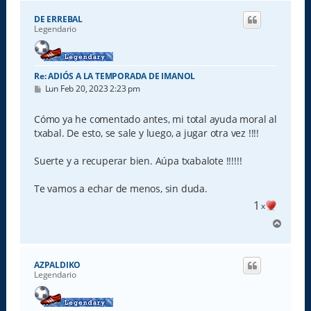
r
i
DE ERREBAL
b
Legendario
a
Re: ADIÓS A LA TEMPORADA DE IMANOL
M
Lun Feb 20, 2023 2:23 pm
e
n
s
Cómo ya he comentado antes, mi total ayuda moral al
a
txabal. De esto, se sale y luego, a jugar otra vez !!!!
j
e
Suerte y a recuperar bien. Aúpa txabalote !!!!!!
Te vamos a echar de menos, sin duda.
1
x
A
r
r
i
AZPALDIKO
b
Legendario
a