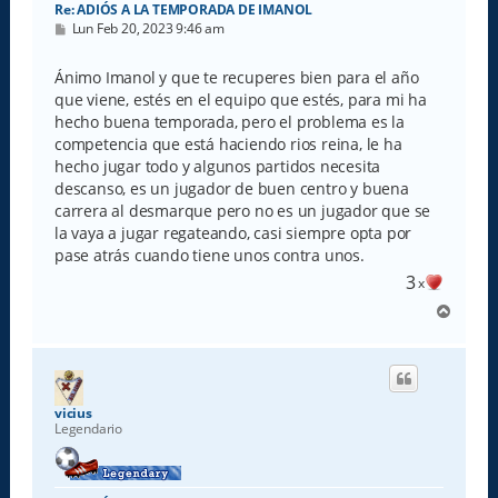
Re: ADIÓS A LA TEMPORADA DE IMANOL
M
Lun Feb 20, 2023 9:46 am
e
n
s
Ánimo Imanol y que te recuperes bien para el año
a
que viene, estés en el equipo que estés, para mi ha
j
e
hecho buena temporada, pero el problema es la
competencia que está haciendo rios reina, le ha
hecho jugar todo y algunos partidos necesita
descanso, es un jugador de buen centro y buena
carrera al desmarque pero no es un jugador que se
la vaya a jugar regateando, casi siempre opta por
pase atrás cuando tiene unos contra unos.
3
x
A
r
r
i
b
a
vicius
Legendario