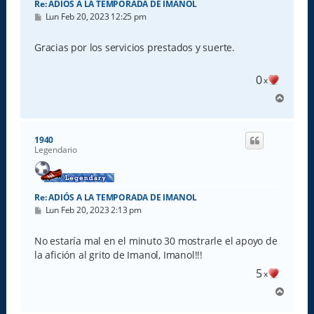
Re: ADIÓS A LA TEMPORADA DE IMANOL
M
Lun Feb 20, 2023 12:25 pm
e
n
s
Gracias por los servicios prestados y suerte.
a
j
e
0
x
A
r
r
i
1940
b
Legendario
a
Re: ADIÓS A LA TEMPORADA DE IMANOL
M
Lun Feb 20, 2023 2:13 pm
e
n
s
No estaría mal en el minuto 30 mostrarle el apoyo de
a
la afición al grito de Imanol, Imanol!!!
j
e
5
x
A
r