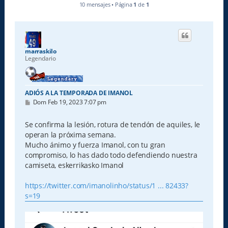
10 mensajes • Página
1
de
1
marraskilo
Legendario
ADIÓS A LA TEMPORADA DE IMANOL
M
Dom Feb 19, 2023 7:07 pm
e
n
s
Se confirma la lesión, rotura de tendón de aquiles, le
a
operan la próxima semana.
j
e
Mucho ánimo y fuerza Imanol, con tu gran
compromiso, lo has dado todo defendiendo nuestra
camiseta, eskerrikasko Imanol
https://twitter.com/imanolinho/status/1 ... 82433?
s=19