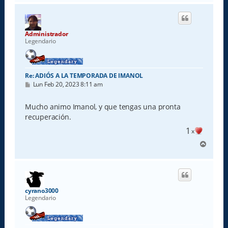
r
i
b
a
Administrador
Legendario
Re: ADIÓS A LA TEMPORADA DE IMANOL
M
Lun Feb 20, 2023 8:11 am
e
n
s
Mucho animo Imanol, y que tengas una pronta
a
recuperación.
j
e
1
x
A
r
r
i
b
a
cyrano3000
Legendario