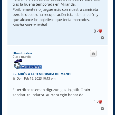
a
tras la buena temporada en Miranda.
j
e
Posiblemente no juegue más con nuestra camiseta
pero le deseo una recuperación total de su lesión y
que alcance los objetivos que tenía marcados.
Mucha suerte txabal.
0
x
A
r
r
i
Obus Gasteiz
b
Clase mundial
a
Re: ADIÓS A LA TEMPORADA DE IMANOL
M
Dom Feb 19, 2023 10:13 pm
e
n
s
Eskerrik asko eman diguzun guztiagatik. Orain
a
sendatu ta indarra. Aurrera egin behar da.
j
e
1
x
A
r