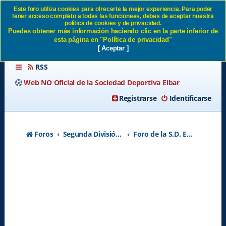
Este foro utiliza cookies para ofrecerte la mejor experiencia. Para poder
tener acceso completo a todas las funcionees, debes de aceptar nuestra
ADIÓS A LA TEMPORADA
política de cookies y de privacidad.
Puedes obtener más información haciendo clic en la parte inferior de
DE IMANOL SD Eibar
esta página en "Política de privacidad"
[ Aceptar ]
RSS
Web NO Oficial de la Sociedad Deportiva Eibar
Registrarse
Identificarse
Foros
Segunda División A - Temporada 2026-2027
Foro de la S.D. Eibar