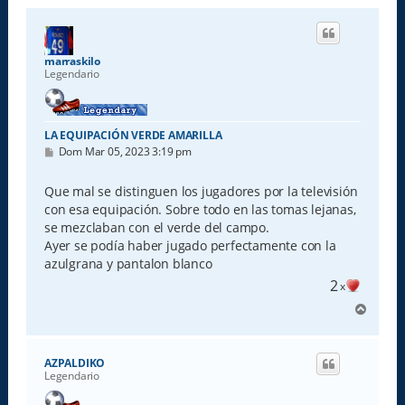
marraskilo
Legendario
LA EQUIPACIÓN VERDE AMARILLA
M
Dom Mar 05, 2023 3:19 pm
e
n
s
Que mal se distinguen los jugadores por la televisión
a
con esa equipación. Sobre todo en las tomas lejanas,
j
e
se mezclaban con el verde del campo.
Ayer se podía haber jugado perfectamente con la
azulgrana y pantalon blanco
2
x
A
r
r
i
AZPALDIKO
b
Legendario
a