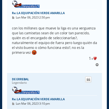
Re: LA EQUIPACIÓN VERDE AMARILLA
M
Lun Mar 06, 2023 2:50 pm
e
n
s
con los millones que mueve la liga es una verguenza
a
que las camisetas sean de un color tan parecido,
j
e
quién es el encargado de seleccionarlas?,
naturalmente el equipo de fuera pero luego quién da
el visto bueno o cómo funciona esto?, no es la
primera vez
1
x
A
r
r
i
DE ERREBAL
b
Legendario
a
Re: LA EQUIPACIÓN VERDE AMARILLA
M
Lun Mar 06, 2023 3:10 pm
e