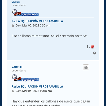
a
vicius
Legendario
Re: LA EQUIPACIÓN VERDE AMARILLA
M
Dom Mar 05, 2023 6:30 pm
e
n
s
Eso se llama mimetismo. Así el contrario no te ve.
a
j
e
1
x
A
r
r
i
YARRITU
b
Legendario
a
Re: LA EQUIPACIÓN VERDE AMARILLA
M
Dom Mar 05, 2023 10:18 pm
e
n
s
Hay que entender los trillones de euros que pagan
a
por lucir la camiseta de Micolor