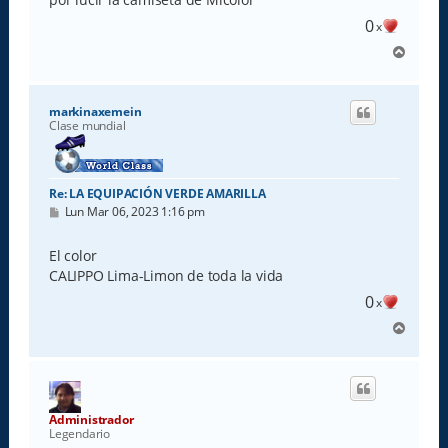
j
e
0
x
A
r
r
i
markinaxemein
b
Clase mundial
a
Re: LA EQUIPACIÓN VERDE AMARILLA
M
Lun Mar 06, 2023 1:16 pm
e
n
s
El color
a
CALIPPO Lima-Limon de toda la vida
j
e
0
x
A
r
r
i
b
a
Administrador
Legendario