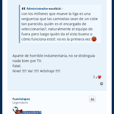
n
s
a
Administrador
escribió:
↑
j
con los millones que mueve la liga es una
e
verguenza que las camisetas sean de un color
tan parecido, quién es el encargado de
seleccionarlas?, naturalmente el equipo de
fuera pero luego quién da el visto bueno o
cómo funciona esto?, no es la primera vez
Aparte de horrible indumentaria, no se distinguía
nada bien por TV.
Fatal.
Nivel !!!!! Var !!!!! Arbitraje !!!!!
1
x
A
r
r
i
fuenlalopez
b
Legendario
a