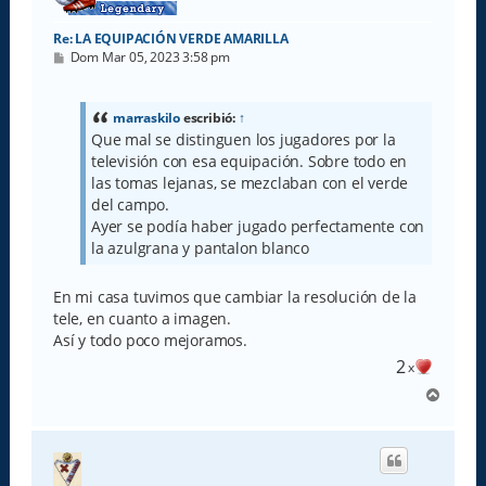
Re: LA EQUIPACIÓN VERDE AMARILLA
M
Dom Mar 05, 2023 3:58 pm
e
n
s
a
marraskilo
escribió:
↑
j
Que mal se distinguen los jugadores por la
e
televisión con esa equipación. Sobre todo en
las tomas lejanas, se mezclaban con el verde
del campo.
Ayer se podía haber jugado perfectamente con
la azulgrana y pantalon blanco
En mi casa tuvimos que cambiar la resolución de la
tele, en cuanto a imagen.
Así y todo poco mejoramos.
2
x
A
r
r
i
b