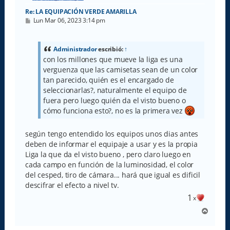
Re: LA EQUIPACIÓN VERDE AMARILLA
M
Lun Mar 06, 2023 3:14 pm
e
n
s
a
Administrador
escribió:
↑
j
con los millones que mueve la liga es una
e
verguenza que las camisetas sean de un color
tan parecido, quién es el encargado de
seleccionarlas?, naturalmente el equipo de
fuera pero luego quién da el visto bueno o
cómo funciona esto?, no es la primera vez
según tengo entendido los equipos unos dias antes
deben de informar el equipaje a usar y es la propia
Liga la que da el visto bueno , pero claro luego en
cada campo en función de la luminosidad, el color
del cesped, tiro de cámara... hará que igual es dificil
descifrar el efecto a nivel tv.
1
x
A
r
r