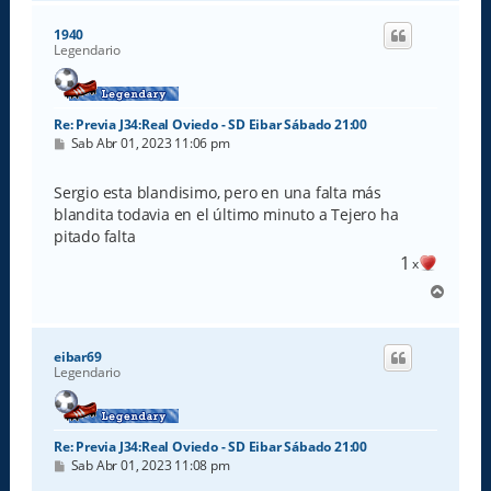
r
i
1940
b
Legendario
a
Re: Previa J34:Real Oviedo - SD Eibar Sábado 21:00
M
Sab Abr 01, 2023 11:06 pm
e
n
s
Sergio esta blandisimo, pero en una falta más
a
blandita todavia en el último minuto a Tejero ha
j
e
pitado falta
1
x
A
r
r
i
eibar69
b
Legendario
a
Re: Previa J34:Real Oviedo - SD Eibar Sábado 21:00
M
Sab Abr 01, 2023 11:08 pm
e