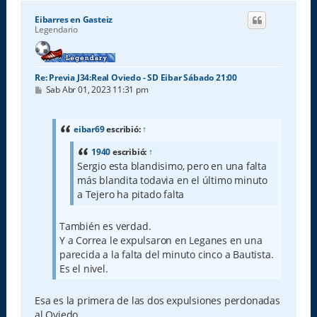
r
i
Eibarres en Gasteiz
b
Legendario
a
Re: Previa J34:Real Oviedo - SD Eibar Sábado 21:00
M
Sab Abr 01, 2023 11:31 pm
e
n
s
a
eibar69
escribió:
↑
j
e
1940
escribió:
↑
Sergio esta blandisimo, pero en una falta
más blandita todavia en el último minuto
a Tejero ha pitado falta
También es verdad.
Y a Correa le expulsaron en Leganes en una
parecida a la falta del minuto cinco a Bautista.
Es el nivel.
Esa es la primera de las dos expulsiones perdonadas
al Oviedo.