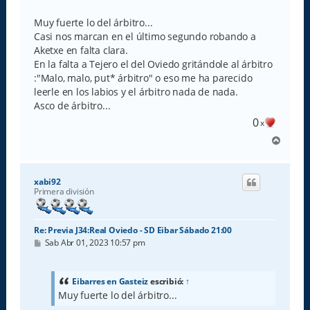
e
n
s
Muy fuerte lo del árbitro...
a
Casi nos marcan en el último segundo robando a
j
e
Aketxe en falta clara.
En la falta a Tejero el del Oviedo gritándole al árbitro
:"Malo, malo, put* árbitro" o eso me ha parecido
leerle en los labios y el árbitro nada de nada.
Asco de árbitro...
0
x
A
r
r
i
xabi92
b
Primera división
a
Re: Previa J34:Real Oviedo - SD Eibar Sábado 21:00
M
Sab Abr 01, 2023 10:57 pm
e
n
s
a
Eibarres en Gasteiz
escribió:
↑
j
Muy fuerte lo del árbitro...
e