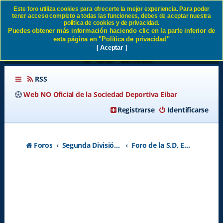
Este foro utiliza cookies para ofrecerte la mejor experiencia. Para poder
tener acceso completo a todas las funcionees, debes de aceptar nuestra
Previa J34:Real Oviedo - SD
política de cookies y de privacidad.
Puedes obtener más información haciendo clic en la parte inferior de
Eibar Sábado 21:00 - Página
esta página en "Política de privacidad"
[ Aceptar ]
3 SD Eibar
RSS
Web NO Oficial de la Sociedad Deportiva Eibar
Registrarse
Identificarse
Foros
Segunda División A - Temporada 2026-2027
Foro de la S.D. Eibar