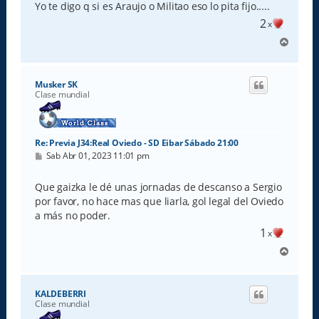
Yo te digo q si es Araujo o Militao eso lo pita fijo.....
2
x
A
r
r
i
Musker SK
b
Clase mundial
a
Re: Previa J34:Real Oviedo - SD Eibar Sábado 21:00
M
Sab Abr 01, 2023 11:01 pm
e
n
s
Que gaizka le dé unas jornadas de descanso a Sergio
a
por favor, no hace mas que liarla, gol legal del Oviedo
j
e
a más no poder.
1
x
A
r
r
i
KALDEBERRI
b
Clase mundial
a