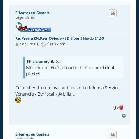
r
i
Eibarres en Gasteiz
b
Legendario
a
Re: Previa J34:Real Oviedo - SD Eibar Sábado 21:00
M
Sab Abr 01, 2023 11:27 pm
e
n
s
a
vicius
escribió:
↑
j
Mi crónica : En 2 jornadas hemos perdido 4
e
puntos.
Coincidiendo con los cambios en la defensa Sergio -
Venancio - Berrocal - Arbilla...
0
x
A
r
r
i
Eibarres en Gasteiz
b
Legendario