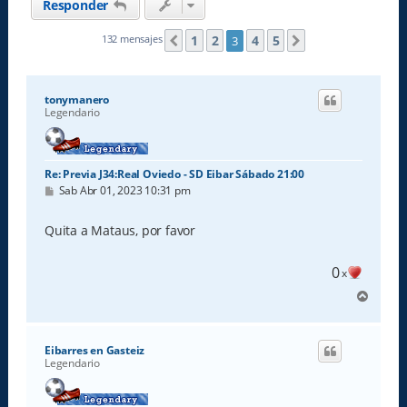
Responder
1
2
4
5
132 mensajes
3
Anterior
Siguiente
tonymanero
Legendario
Re: Previa J34:Real Oviedo - SD Eibar Sábado 21:00
M
Sab Abr 01, 2023 10:31 pm
e
n
s
Quita a Mataus, por favor
a
j
e
0
x
A
r
r
i
Eibarres en Gasteiz
b
Legendario
a