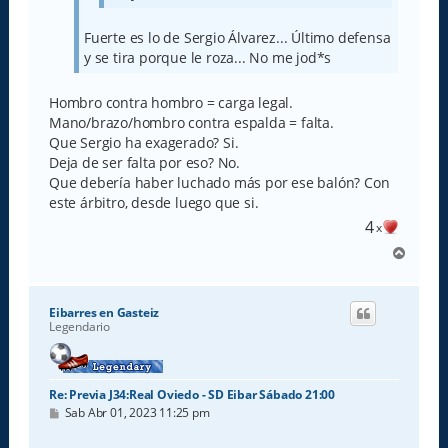
Fuerte es lo de Sergio Álvarez... Último defensa
y se tira porque le roza... No me jod*s
Hombro contra hombro = carga legal.
Mano/brazo/hombro contra espalda = falta.
Que Sergio ha exagerado? Si.
Deja de ser falta por eso? No.
Que debería haber luchado más por ese balón? Con
este árbitro, desde luego que si.
4
x
A
r
r
i
Eibarres en Gasteiz
b
Legendario
a
Re: Previa J34:Real Oviedo - SD Eibar Sábado 21:00
M
Sab Abr 01, 2023 11:25 pm
e
n