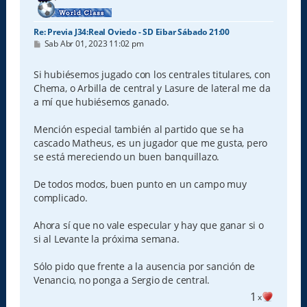
Re: Previa J34:Real Oviedo - SD Eibar Sábado 21:00
M
Sab Abr 01, 2023 11:02 pm
e
n
s
Si hubiésemos jugado con los centrales titulares, con
a
Chema, o Arbilla de central y Lasure de lateral me da
j
e
a mí que hubiésemos ganado.
Mención especial también al partido que se ha
cascado Matheus, es un jugador que me gusta, pero
se está mereciendo un buen banquillazo.
De todos modos, buen punto en un campo muy
complicado.
Ahora sí que no vale especular y hay que ganar si o
si al Levante la próxima semana.
Sólo pido que frente a la ausencia por sanción de
Venancio, no ponga a Sergio de central.
1
x