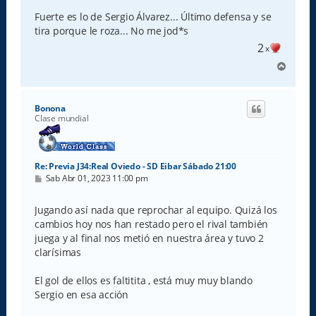
Fuerte es lo de Sergio Álvarez... Último defensa y se
tira porque le roza... No me jod*s
2
x
A
r
r
i
Bonona
b
Clase mundial
a
Re: Previa J34:Real Oviedo - SD Eibar Sábado 21:00
M
Sab Abr 01, 2023 11:00 pm
e
n
s
Jugando así nada que reprochar al equipo. Quizá los
a
cambios hoy nos han restado pero el rival también
j
e
juega y al final nos metió en nuestra área y tuvo 2
clarísimas
El gol de ellos es faltitita , está muy muy blando
Sergio en esa acción