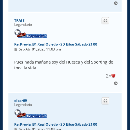
A
r
r
i
TRASS
b
Legendario
a
Re: Previa J34:Real Oviedo - SD Eibar Sábado 21:00
M
Sab Abr 01, 2023 11:03 pm
e
n
s
Pues nada mañana soy del Huesca y del Sporting de
a
toda la vida.....
j
e
2
x
A
r
r
i
eibar69
b
Legendario
a
Re: Previa J34:Real Oviedo - SD Eibar Sábado 21:00
M
Sab Abr 01, 2023 11:04 pm