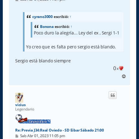
e
n
s
a
cyrano3000
escribió:
↑
j
e
Bonona
escribió:
↑
Poco duro la alegría... Ley del ex , Sergi 1-1
Yo creo que es falta pero sergio está blando.
Sergio está blando siempre
0
x
A
r
r
i
b
a
vicius
Legendario
Re: Previa J34:Real Oviedo - SD Eibar Sábado 21:00
M
Sab Abr 01, 2023 11:05 pm