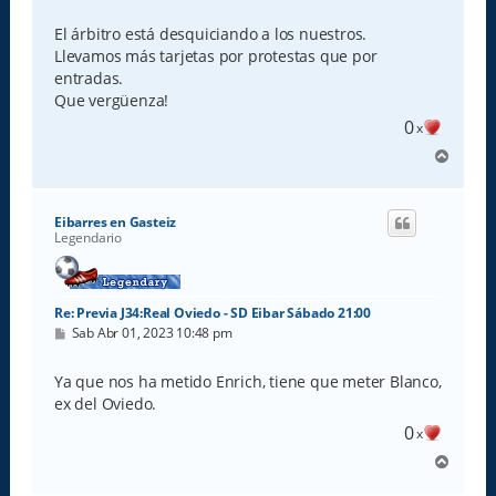
n
s
El árbitro está desquiciando a los nuestros.
a
Llevamos más tarjetas por protestas que por
j
e
entradas.
Que vergüenza!
0
x
A
r
r
i
Eibarres en Gasteiz
b
Legendario
a
Re: Previa J34:Real Oviedo - SD Eibar Sábado 21:00
M
Sab Abr 01, 2023 10:48 pm
e
n
s
Ya que nos ha metido Enrich, tiene que meter Blanco,
a
ex del Oviedo.
j
e
0
x
A
r