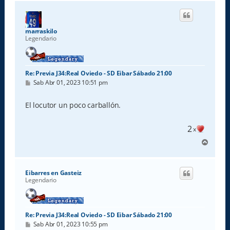
r
i
b
a
marraskilo
Legendario
Re: Previa J34:Real Oviedo - SD Eibar Sábado 21:00
M
Sab Abr 01, 2023 10:51 pm
e
n
s
El locutor un poco carballón.
a
j
e
2
x
A
r
r
i
Eibarres en Gasteiz
b
Legendario
a
Re: Previa J34:Real Oviedo - SD Eibar Sábado 21:00
M
Sab Abr 01, 2023 10:55 pm