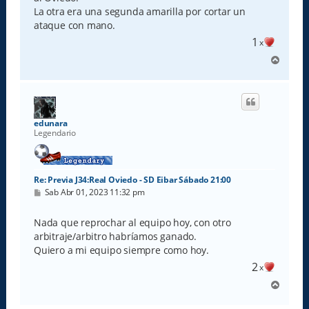
La otra era una segunda amarilla por cortar un
ataque con mano.
1
x
A
r
r
i
b
a
edunara
Legendario
Re: Previa J34:Real Oviedo - SD Eibar Sábado 21:00
M
Sab Abr 01, 2023 11:32 pm
e
n
s
Nada que reprochar al equipo hoy, con otro
a
arbitraje/arbitro habríamos ganado.
j
e
Quiero a mi equipo siempre como hoy.
2
x
A
r
r