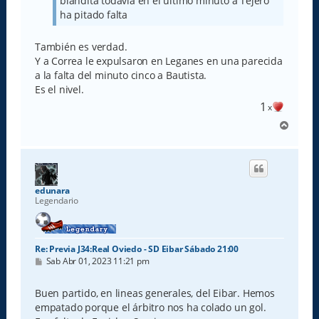
blandita todavia en el último minuto a Tejero
ha pitado falta
También es verdad.
Y a Correa le expulsaron en Leganes en una parecida
a la falta del minuto cinco a Bautista.
Es el nivel.
1
x
A
r
r
i
b
a
edunara
Legendario
Re: Previa J34:Real Oviedo - SD Eibar Sábado 21:00
M
Sab Abr 01, 2023 11:21 pm
e
n
s
Buen partido, en lineas generales, del Eibar. Hemos
a
empatado porque el árbitro nos ha colado un gol.
j