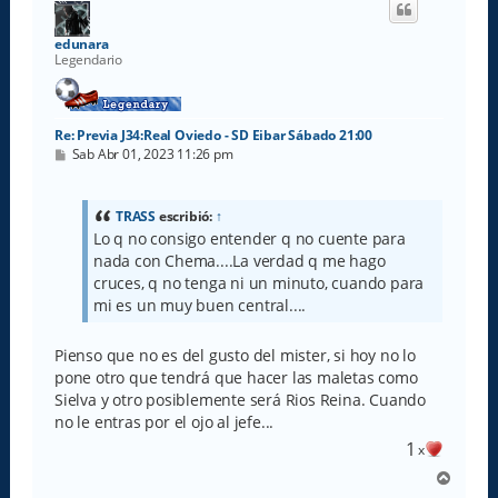
b
a
edunara
Legendario
Re: Previa J34:Real Oviedo - SD Eibar Sábado 21:00
M
Sab Abr 01, 2023 11:26 pm
e
n
s
a
TRASS
escribió:
↑
j
Lo q no consigo entender q no cuente para
e
nada con Chema....La verdad q me hago
cruces, q no tenga ni un minuto, cuando para
mi es un muy buen central....
Pienso que no es del gusto del mister, si hoy no lo
pone otro que tendrá que hacer las maletas como
Sielva y otro posiblemente será Rios Reina. Cuando
no le entras por el ojo al jefe...
1
x
A
r