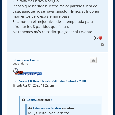
e
Fue falta de Enrich a Sergio.
Pienso que ha sido nuestro mejor partido fuera de
casa, aunque no se haya ganado. Hemos sufrido en
momentos pero eso siempre pasa.
Estamos en el mejor nivel de la temporada para
afrontar los 8 partidos que faltan.
No tenemos más remedio que ganar al Levante.
0
x
A
r
r
i
Eibarres en Gasteiz
b
Legendario
a
Re: Previa J34:Real Oviedo - SD Eibar Sábado 21:00
M
Sab Abr 01, 2023 11:22 pm
e
n
s
a
xabi92
escribió:
↑
j
e
Eibarres en Gasteiz
escribió:
↑
Muy fuerte lo del árbitro...