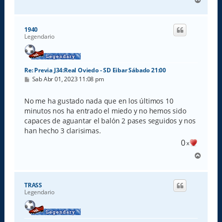
r
r
i
1940
b
Legendario
a
Re: Previa J34:Real Oviedo - SD Eibar Sábado 21:00
M
Sab Abr 01, 2023 11:08 pm
e
n
s
No me ha gustado nada que en los últimos 10
a
minutos nos ha entrado el miedo y no hemos sido
j
e
capaces de aguantar el balón 2 pases seguidos y nos
han hecho 3 clarisimas.
0
x
A
r
r
i
TRASS
b
Legendario
a