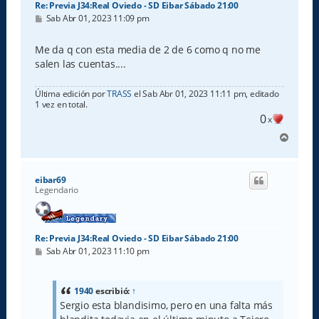
Re: Previa J34:Real Oviedo - SD Eibar Sábado 21:00
M
Sab Abr 01, 2023 11:09 pm
e
n
s
Me da q con esta media de 2 de 6 como q no me
a
salen las cuentas....
j
e
Última edición por
TRASS
el Sab Abr 01, 2023 11:11 pm, editado
1 vez en total.
0
x
A
r
r
i
eibar69
b
Legendario
a
Re: Previa J34:Real Oviedo - SD Eibar Sábado 21:00
M
Sab Abr 01, 2023 11:10 pm
e
n
s
a
1940
escribió:
↑
j
Sergio esta blandisimo, pero en una falta más
e