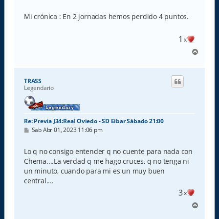
e
n
s
Mi crónica : En 2 jornadas hemos perdido 4 puntos.
a
j
e
1
x
A
r
r
i
TRASS
b
Legendario
a
Re: Previa J34:Real Oviedo - SD Eibar Sábado 21:00
M
Sab Abr 01, 2023 11:06 pm
e
n
s
Lo q no consigo entender q no cuente para nada con
a
Chema....La verdad q me hago cruces, q no tenga ni
j
e
un minuto, cuando para mi es un muy buen
central....
3
x
A
r