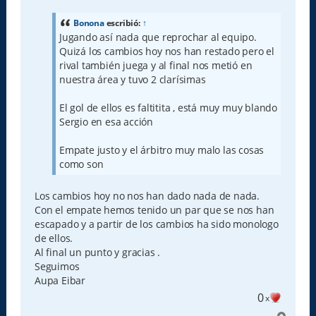
n
s
a
Bonona
escribió:
↑
j
Jugando así nada que reprochar al equipo.
e
Quizá los cambios hoy nos han restado pero el
rival también juega y al final nos metió en
nuestra área y tuvo 2 clarísimas
El gol de ellos es faltitita , está muy muy blando
Sergio en esa acción
Empate justo y el árbitro muy malo las cosas
como son
Los cambios hoy no nos han dado nada de nada.
Con el empate hemos tenido un par que se nos han
escapado y a partir de los cambios ha sido monologo
de ellos.
Al final un punto y gracias .
Seguimos
Aupa Eibar
0
x
A