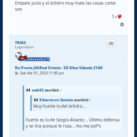
Empate justo y el árbitro muy malo las cosas como
son
1
x
A
r
r
i
TRASS
b
Legendario
a
Re: Previa J34:Real Oviedo - SD Eibar Sábado 21:00
M
Sab Abr 01, 2023 11:00 pm
e
n
s
a
xabi92
escribió:
↑
j
e
Eibarres en Gasteiz
escribió:
↑
Muy fuerte lo del árbitro...
Fuerte es lo de Sergio Álvarez... Último defensa
y se tira porque le roza... No me jod*s