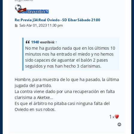
a
Re: Previa J34:Real Oviedo - SD Eibar Sábado 21:00
M
Sab Abr 01, 2023 11:30 pm
e
n
s
a
1940
escribió:
↑
j
No me ha gustado nada que en los últimos 10
e
minutos nos ha entrado el miedo y no hemos
sido capaces de aguantar el balón 2 pases
seguidos y nos han hecho 3 clarisimas.
Hombre, para muestra de lo que ha pasado, la última
jugada del partido.
La contra viene dado por una recuperación en falta
clarisima a Aketxe...
Es que el árbitro no pitaba casi ninguna falta del
Oviedo en sus robos.
1
x
A
r