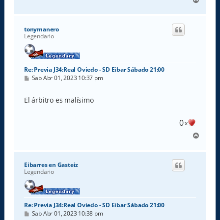
r
r
i
tonymanero
b
Legendario
a
Re: Previa J34:Real Oviedo - SD Eibar Sábado 21:00
M
Sab Abr 01, 2023 10:37 pm
e
n
s
El árbitro es malísimo
a
j
e
0
x
A
r
r
i
Eibarres en Gasteiz
b
Legendario
a
Re: Previa J34:Real Oviedo - SD Eibar Sábado 21:00
M
Sab Abr 01, 2023 10:38 pm
e