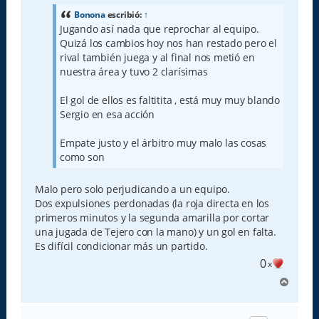
s
a
Bonona
escribió:
↑
j
Jugando así nada que reprochar al equipo.
e
Quizá los cambios hoy nos han restado pero el
rival también juega y al final nos metió en
nuestra área y tuvo 2 clarísimas
El gol de ellos es faltitita , está muy muy blando
Sergio en esa acción
Empate justo y el árbitro muy malo las cosas
como son
Malo pero solo perjudicando a un equipo.
Dos expulsiones perdonadas (la roja directa en los
primeros minutos y la segunda amarilla por cortar
una jugada de Tejero con la mano) y un gol en falta.
Es difícil condicionar más un partido.
0
x
A
r
r
i