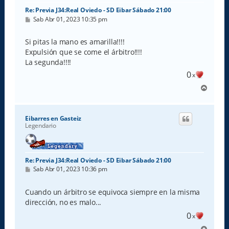
Re: Previa J34:Real Oviedo - SD Eibar Sábado 21:00
M
Sab Abr 01, 2023 10:35 pm
e
n
s
Si pitas la mano es amarilla!!!!
a
Expulsión que se come el árbitro!!!!
j
e
La segunda!!!!
0
x
A
r
r
i
Eibarres en Gasteiz
b
Legendario
a
Re: Previa J34:Real Oviedo - SD Eibar Sábado 21:00
M
Sab Abr 01, 2023 10:36 pm
e
n
s
Cuando un árbitro se equivoca siempre en la misma
a
dirección, no es malo...
j
e
0
x
A