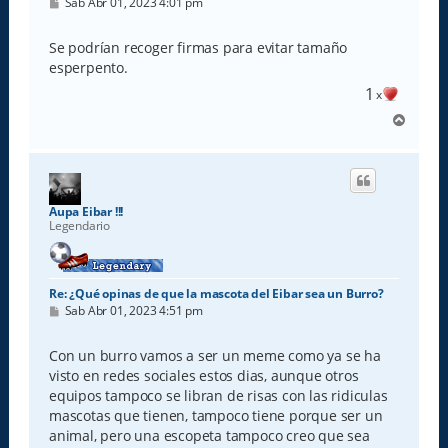
M
Sab Abr 01, 2023 4:01 pm
e
n
s
Se podrían recoger firmas para evitar tamaño
a
esperpento.
j
e
1
x
A
r
r
i
b
a
Aupa Eibar !!!
Legendario
Re: ¿Qué opinas de que la mascota del Eibar sea un Burro?
M
Sab Abr 01, 2023 4:51 pm
e
n
s
Con un burro vamos a ser un meme como ya se ha
a
visto en redes sociales estos dias, aunque otros
j
e
equipos tampoco se libran de risas con las ridiculas
mascotas que tienen, tampoco tiene porque ser un
animal, pero una escopeta tampoco creo que sea