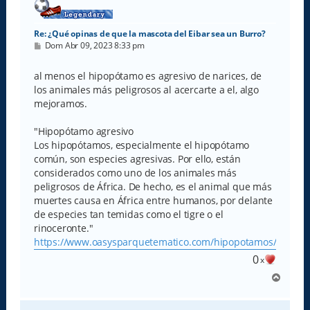
Re: ¿Qué opinas de que la mascota del Eibar sea un Burro?
M
Dom Abr 09, 2023 8:33 pm
e
n
s
al menos el hipopótamo es agresivo de narices, de
a
los animales más peligrosos al acercarte a el, algo
j
e
mejoramos.
"Hipopótamo agresivo
Los hipopótamos, especialmente el hipopótamo
común, son especies agresivas. Por ello, están
considerados como uno de los animales más
peligrosos de África. De hecho, es el animal que más
muertes causa en África entre humanos, por delante
de especies tan temidas como el tigre o el
rinoceronte."
https://www.oasysparquetematico.com/hipopotamos/amp/
0
x
A
r
r