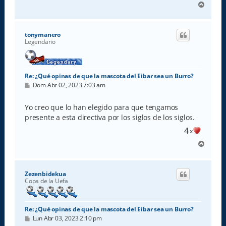
A
r
r
i
tonymanero
b
Legendario
a
Re: ¿Qué opinas de que la mascota del Eibar sea un Burro?
M
Dom Abr 02, 2023 7:03 am
e
n
s
Yo creo que lo han elegido para que tengamos
a
presente a esta directiva por los siglos de los siglos.
j
e
4
x
A
r
r
i
Zezenbidekua
b
Copa de la Uefa
a
Re: ¿Qué opinas de que la mascota del Eibar sea un Burro?
M
Lun Abr 03, 2023 2:10 pm
e