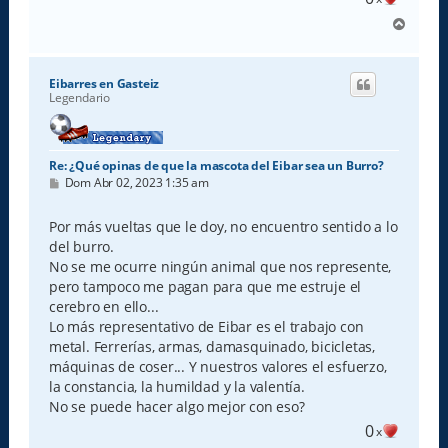
A
r
r
i
Eibarres en Gasteiz
b
Legendario
a
Re: ¿Qué opinas de que la mascota del Eibar sea un Burro?
M
Dom Abr 02, 2023 1:35 am
e
n
s
Por más vueltas que le doy, no encuentro sentido a lo
a
del burro.
j
e
No se me ocurre ningún animal que nos represente,
pero tampoco me pagan para que me estruje el
cerebro en ello...
Lo más representativo de Eibar es el trabajo con
metal. Ferrerías, armas, damasquinado, bicicletas,
máquinas de coser... Y nuestros valores el esfuerzo,
la constancia, la humildad y la valentía.
No se puede hacer algo mejor con eso?
0
x