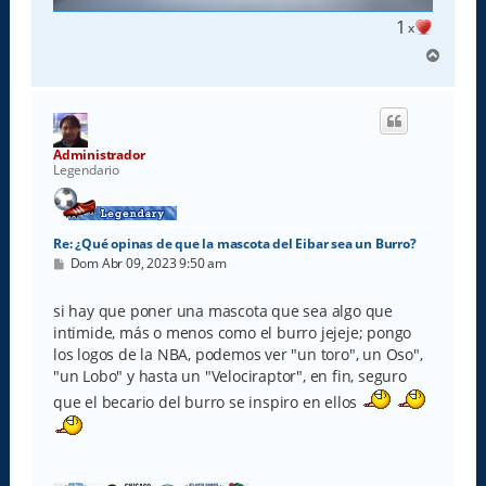
1
x
A
r
r
i
b
a
Administrador
Legendario
Re: ¿Qué opinas de que la mascota del Eibar sea un Burro?
M
Dom Abr 09, 2023 9:50 am
e
n
s
si hay que poner una mascota que sea algo que
a
intimide, más o menos como el burro jejeje; pongo
j
e
los logos de la NBA, podemos ver "un toro", un Oso",
"un Lobo" y hasta un "Velociraptor", en fin, seguro
que el becario del burro se inspiro en ellos