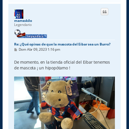
r
i
b
a
marraskilo
Legendario
Re: ¿Qué opinas de que la mascota del Eibar sea un Burro?
M
Dom Abr 09, 2023 1:16 pm
e
n
s
De momento, en la tienda oficial del Eibar tenemos
a
de mascota ¡ un hipopótamo !
j
e