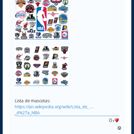
Lista de mascotas:
https://an.wikipedia.org/wiki/Lista_de_ ...
_d%27a_NBA
0
x
A
r