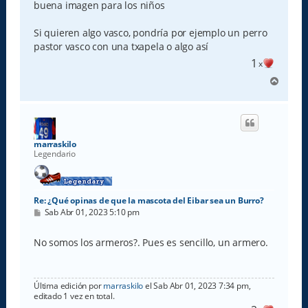
buena imagen para los niños
Si quieren algo vasco, pondría por ejemplo un perro
pastor vasco con una txapela o algo así
1
x
A
r
r
i
b
a
marraskilo
Legendario
Re: ¿Qué opinas de que la mascota del Eibar sea un Burro?
M
Sab Abr 01, 2023 5:10 pm
e
n
s
No somos los armeros?. Pues es sencillo, un armero.
a
j
e
Última edición por
marraskilo
el Sab Abr 01, 2023 7:34 pm,
editado 1 vez en total.