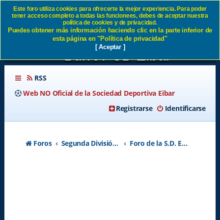
Este foro utiliza cookies para ofrecerte la mejor experiencia. Para poder
tener acceso completo a todas las funcionees, debes de aceptar nuestra
¿Qué opinas de que la
política de cookies y de privacidad.
Puedes obtener más información haciendo clic en la parte inferior de
mascota del Eibar sea un
esta página en "Política de privacidad"
[ Aceptar ]
Burro? SD Eibar
RSS
Web NO Oficial de la Sociedad Deportiva Eibar
Registrarse
Identificarse
Foros
Segunda División A - Temporada 2026-2027
Foro de la S.D. Eibar