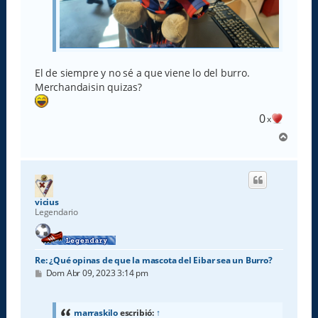
El de siempre y no sé a que viene lo del burro.
Merchandaisin quizas?
0
x
A
r
r
i
b
a
vicius
Legendario
Re: ¿Qué opinas de que la mascota del Eibar sea un Burro?
M
Dom Abr 09, 2023 3:14 pm
e
n
s
a
marraskilo
escribió:
↑