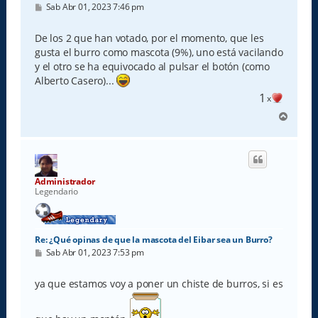
M
Sab Abr 01, 2023 7:46 pm
e
n
s
De los 2 que han votado, por el momento, que les
a
gusta el burro como mascota (9%), uno está vacilando
j
e
y el otro se ha equivocado al pulsar el botón (como
Alberto Casero)...
1
x
A
r
r
i
b
a
Administrador
Legendario
Re: ¿Qué opinas de que la mascota del Eibar sea un Burro?
M
Sab Abr 01, 2023 7:53 pm
e
n
s
ya que estamos voy a poner un chiste de burros, si es
a
j
e