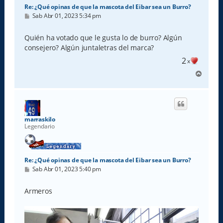
Re: ¿Qué opinas de que la mascota del Eibar sea un Burro?
M
Sab Abr 01, 2023 5:34 pm
e
n
s
Quién ha votado que le gusta lo de burro? Algún
a
consejero? Algún juntaletras del marca?
j
e
2
x
A
r
r
i
b
a
marraskilo
Legendario
Re: ¿Qué opinas de que la mascota del Eibar sea un Burro?
M
Sab Abr 01, 2023 5:40 pm
e
n
s
Armeros
a
j
e