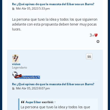
Re: ¿Qué opinas de que la mascota del Eibar sea un Burro?
M
Mié Abr 05, 2023 5:33 pm
e
n
s
La persona que tuvo la idea y todos los que siguieron
a
adelante con esta propuesta deben tener muy pocas
j
e
luces.
3
x
A
r
r
i
b
a
vicius
Legendario
Re: ¿Qué opinas de que la mascota del Eibar sea un Burro?
M
Mié Abr 05, 2023 8:07 pm
e
n
s
a
Aupa Eibar
escribió:
↑
j
La persona que tuvo la idea y todos los que
e