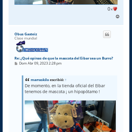
0
x
A
r
r
i
Obus Gasteiz
b
Clase mundial
a
Re: ¿Qué opinas de que la mascota del Eibar sea un Burro?
M
Dom Abr 09, 2023 2:28 pm
e
n
s
a
marraskilo
escribió:
↑
j
De momento, en la tienda oficial del Eibar
e
tenemos de mascota ¡ un hipopótamo !