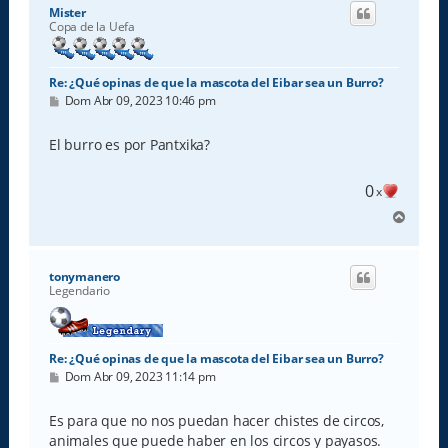
i
Mister
b
Copa de la Uefa
a
Re: ¿Qué opinas de que la mascota del Eibar sea un Burro?
M
Dom Abr 09, 2023 10:46 pm
e
n
s
El burro es por Pantxika?
a
j
e
0
x
A
r
r
i
tonymanero
b
Legendario
a
Re: ¿Qué opinas de que la mascota del Eibar sea un Burro?
M
Dom Abr 09, 2023 11:14 pm
e
n
s
Es para que no nos puedan hacer chistes de circos,
a
animales que puede haber en los circos y payasos.
j