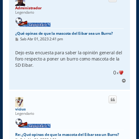
Administrador
Legendario
¿Qué opinas de que la mascota del Eibar sea un Burro?
M
Sab Abr 01, 2023 2:41 pm
e
n
s
Dejo esta encuesta para saber la opinión general del
a
foro respecto a poner un burro como mascota de la
j
e
SD Eibar.
0
x
A
r
r
i
b
a
vicius
Legendario
Re: ¿Qué opinas de que la mascota del Eibar sea un Burro?