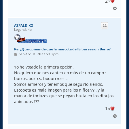
2
x
A
r
r
i
AZPALDIKO
b
Legendario
a
Re: ¿Qué opinas de que la mascota del Eibar sea un Burro?
M
Sab Abr 01, 2023 5:13 pm
e
n
s
Yo he votado la primera opción.
a
No quiero que nos canten en más de un campo :
j
e
burros, burros, buuurrross...
Somos armeros y tenemos que seguirlo siendo.
Escopeta es mala imagen para los niños???...y la
manta de tortazos que se pegan hasta en los dibujos
animados ???
1
x
A
r
r