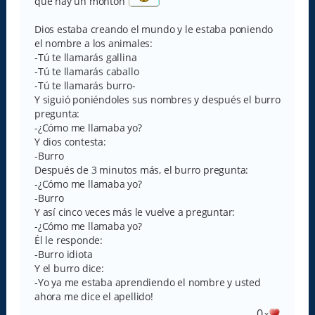
que hay un montón
Dios estaba creando el mundo y le estaba poniendo
el nombre a los animales:
-Tú te llamarás gallina
-Tú te llamarás caballo
-Tú te llamarás burro-
Y siguió poniéndoles sus nombres y después el burro
pregunta:
-¿Cómo me llamaba yo?
Y dios contesta:
-Burro
Después de 3 minutos más, el burro pregunta:
-¿Cómo me llamaba yo?
-Burro
Y así cinco veces más le vuelve a preguntar:
-¿Cómo me llamaba yo?
Él le responde:
-Burro idiota
Y el burro dice:
-Yo ya me estaba aprendiendo el nombre y usted
ahora me dice el apellido!
0
x