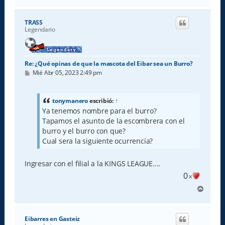
r
r
i
TRASS
b
Legendario
a
Re: ¿Qué opinas de que la mascota del Eibar sea un Burro?
M
Mié Abr 05, 2023 2:49 pm
e
n
s
a
tonymanero
escribió:
↑
j
Ya tenemos nombre para el burro?
e
Tapamos el asunto de la escombrera con el
burro y el burro con que?
Cual sera la siguiente ocurrencia?
Ingresar con el filial a la KINGS LEAGUE....
0
x
A
r
r
i
Eibarres en Gasteiz
b