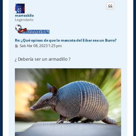
i
b
a
marraskilo
Legendario
Re: ¿Qué opinas de que la mascota del Eibar sea un Burro?
M
Sab Abr 08, 2023 1:25 pm
e
n
s
¿ Debería ser un armadillo ?
a
j
e