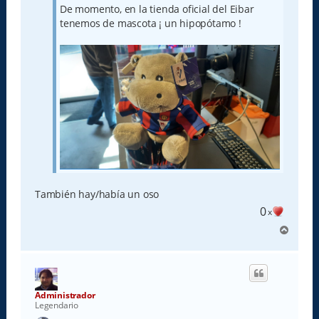
j
De momento, en la tienda oficial del Eibar
e
tenemos de mascota ¡ un hipopótamo !
También hay/había un oso
0
x
A
r
r
i
b
a
Administrador
Legendario