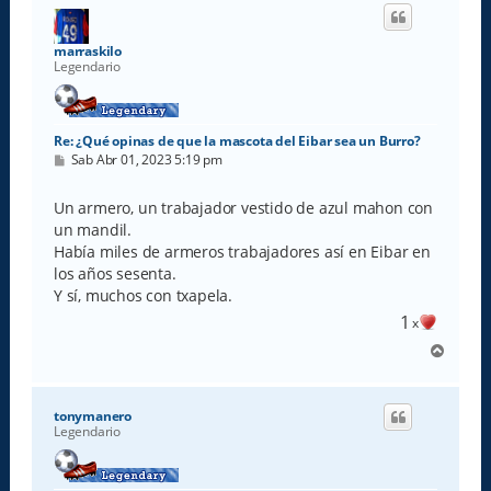
i
b
a
marraskilo
Legendario
Re: ¿Qué opinas de que la mascota del Eibar sea un Burro?
M
Sab Abr 01, 2023 5:19 pm
e
n
s
Un armero, un trabajador vestido de azul mahon con
a
un mandil.
j
e
Había miles de armeros trabajadores así en Eibar en
los años sesenta.
Y sí, muchos con txapela.
1
x
A
r
r
i
tonymanero
b
Legendario
a