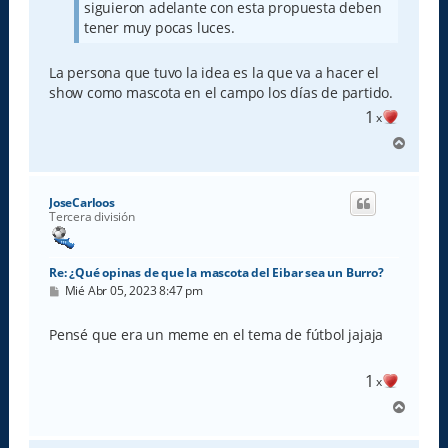
siguieron adelante con esta propuesta deben
tener muy pocas luces.
La persona que tuvo la idea es la que va a hacer el
show como mascota en el campo los días de partido.
1
x
A
r
r
i
JoseCarloos
b
Tercera división
a
Re: ¿Qué opinas de que la mascota del Eibar sea un Burro?
M
Mié Abr 05, 2023 8:47 pm
e
n
s
Pensé que era un meme en el tema de fútbol jajaja
a
j
e
1
x
A
r
r