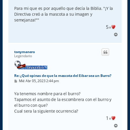
n
s
Para mi que es por aquello que decía la Biblia. "¡Y la
a
Directiva creó a la mascota a su imagen y
j
e
semejanza!""
5
x
A
r
r
i
tonymanero
b
Legendario
a
Re: ¿Qué opinas de que la mascota del Eibar sea un Burro?
M
Mié Abr 05, 2023 2:44 pm
e
n
s
Ya tenemos nombre para el burro?
a
Tapamos el asunto de la escombrera con el burro y
j
e
el burro con que?
Cual sera la siguiente ocurrencia?
1
x
A