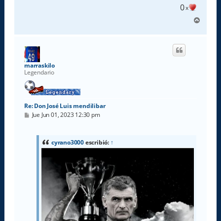
0
x
A
r
r
i
b
a
marraskilo
Legendario
Re: Don José Luis mendilibar
M
Jue Jun 01, 2023 12:30 pm
e
n
s
a
cyrano3000
escribió:
↑
j
e