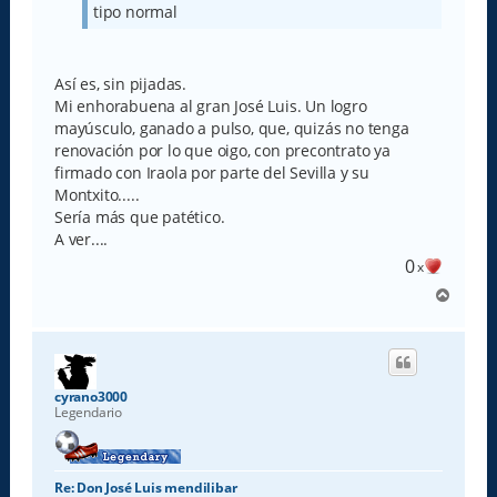
tipo normal
Así es, sin pijadas.
Mi enhorabuena al gran José Luis. Un logro
mayúsculo, ganado a pulso, que, quizás no tenga
renovación por lo que oigo, con precontrato ya
firmado con Iraola por parte del Sevilla y su
Montxito.....
Sería más que patético.
A ver....
0
x
A
r
r
i
b
a
cyrano3000
Legendario
Re: Don José Luis mendilibar