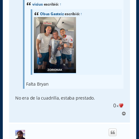
a
vicius
escribió:
↑
j
e
Obus Gasteiz
escribió:
↑
Falta Bryan
No era de la cuadrilla, estaba prestado.
0
x
A
r
r
i
b