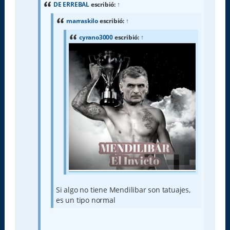
a
DE ERREBAL
escribió:
↑
j
e
marraskilo
escribió:
↑
cyrano3000
escribió:
↑
Si algo no tiene Mendilibar son tatuajes,
es un tipo normal