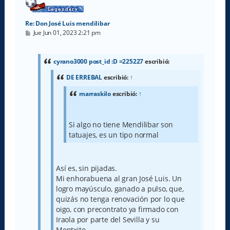
Re: Don José Luis mendilibar
M
Jue Jun 01, 2023 2:21 pm
e
n
s
a
cyrano3000 post_id :D =225227
escribió:
j
e
DE ERREBAL
escribió:
↑
marraskilo
escribió:
↑
Si algo no tiene Mendilibar son
tatuajes, es un tipo normal
Así es, sin pijadas.
Mi enhorabuena al gran José Luis. Un
logro mayúsculo, ganado a pulso, que,
quizás no tenga renovación por lo que
oigo, con precontrato ya firmado con
Iraola por parte del Sevilla y su
Montxito.....