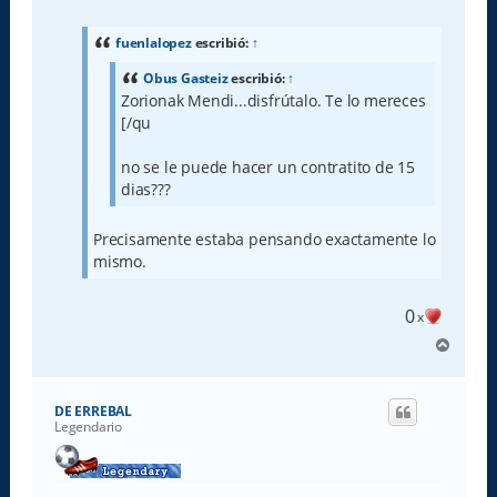
n
s
a
fuenlalopez
escribió:
↑
j
e
Obus Gasteiz
escribió:
↑
Zorionak Mendi...disfrútalo. Te lo mereces
[/qu
no se le puede hacer un contratito de 15
dias???
Precisamente estaba pensando exactamente lo
mismo.
0
x
A
r
r
i
DE ERREBAL
b
Legendario
a