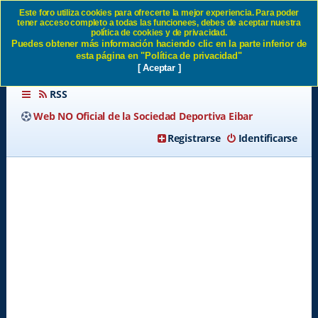
Este foro utiliza cookies para ofrecerte la mejor experiencia. Para poder
tener acceso completo a todas las funcionees, debes de aceptar nuestra
Don José Luis mendilibar -
política de cookies y de privacidad.
Puedes obtener más información haciendo clic en la parte inferior de
Página 4 SD Eibar
esta página en "Política de privacidad"
[ Aceptar ]
RSS
Web NO Oficial de la Sociedad Deportiva Eibar
Registrarse
Identificarse