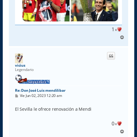
1
x
A
r
r
i
b
a
vicius
Legendario
Re: Don José Luis mendilibar
M
Vie Jun 02, 2023 12:20 am
e
n
s
El Sevilla le ofrece renovación a Mendi
a
j
e
0
x
A
r