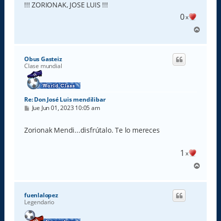
!!! ZORIONAK, JOSE LUIS !!!
0
x
A
r
r
i
Obus Gasteiz
b
Clase mundial
a
Re: Don José Luis mendilibar
M
Jue Jun 01, 2023 10:05 am
e
n
s
Zorionak Mendi...disfrútalo. Te lo mereces
a
j
e
1
x
A
r
r
i
fuenlalopez
b
Legendario
a