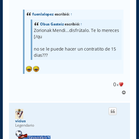
e
n
s
a
fuenlalopez
escribió:
↑
j
e
Obus Gasteiz
escribió:
↑
Zorionak Mendi...disfrútalo. Te lo mereces
[/qu
no se le puede hacer un contratito de 15
dias???
0
x
A
r
r
i
b
a
vicius
Legendario