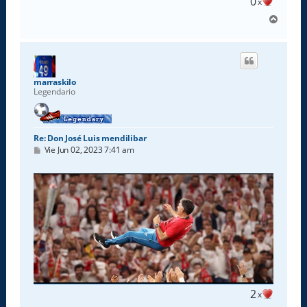
0
x
A
r
r
i
b
a
marraskilo
Legendario
Re: Don José Luis mendilibar
M
Vie Jun 02, 2023 7:41 am
e
n
s
a
j
e
2
x