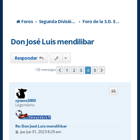
Foros
Segunda División A - Temporada 2026-2027
Foro de la S.D. Eibar
Don José Luis mendilibar
Responder
1
2
3
5
133 mensajes
4
Anterior
Siguiente
cyrano3000
Legendario
Re: Don José Luis mendilibar
M
Jue Jun 01, 2023 8:29 am
e