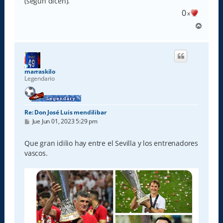
(según dicen).
0
x
A
r
r
i
b
a
marraskilo
Legendario
Re: Don José Luis mendilibar
M
Jue Jun 01, 2023 5:29 pm
e
n
s
Que gran idilio hay entre el Sevilla y los entrenadores
a
vascos.
j
e