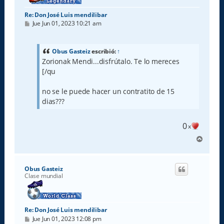
Re: Don José Luis mendilibar
M
Jue Jun 01, 2023 10:21 am
e
n
s
a
Obus Gasteiz
escribió:
↑
j
Zorionak Mendi...disfrútalo. Te lo mereces
e
[/qu
no se le puede hacer un contratito de 15
dias???
0
x
A
r
r
i
Obus Gasteiz
b
Clase mundial
a
Re: Don José Luis mendilibar
M
Jue Jun 01, 2023 12:08 pm