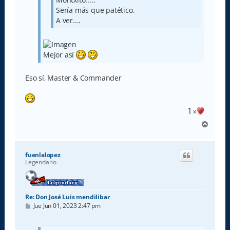
Sería más que patético.
A ver....
Mejor así
Eso sí, Master & Commander
1
x
A
r
r
i
fuenlalopez
b
Legendario
a
Re: Don José Luis mendilibar
M
Jue Jun 01, 2023 2:47 pm
e
n
s