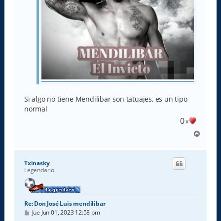
Si algo no tiene Mendilibar son tatuajes, es un tipo
normal
0
x
A
r
r
i
Txinasky
b
Legendario
a
Re: Don José Luis mendilibar
M
Jue Jun 01, 2023 12:58 pm
e