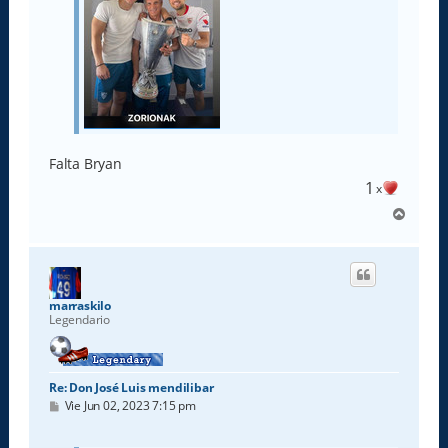
Falta Bryan
1
x
A
r
r
i
b
a
marraskilo
Legendario
Re: Don José Luis mendilibar
M
Vie Jun 02, 2023 7:15 pm
e
n
s