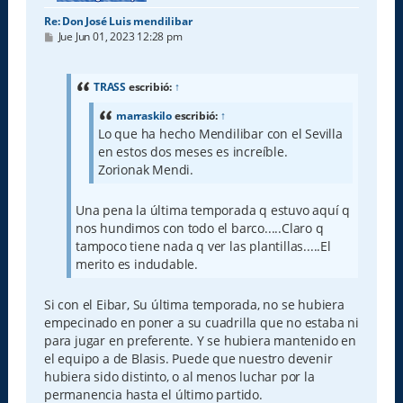
Re: Don José Luis mendilibar
M
Jue Jun 01, 2023 12:28 pm
e
n
s
a
TRASS
escribió:
↑
j
e
marraskilo
escribió:
↑
Lo que ha hecho Mendilibar con el Sevilla
en estos dos meses es increíble.
Zorionak Mendi.
Una pena la última temporada q estuvo aquí q
nos hundimos con todo el barco.....Claro q
tampoco tiene nada q ver las plantillas.....El
merito es indudable.
Si con el Eibar, Su última temporada, no se hubiera
empecinado en poner a su cuadrilla que no estaba ni
para jugar en preferente. Y se hubiera mantenido en
el equipo a de Blasis. Puede que nuestro devenir
hubiera sido distinto, o al menos luchar por la
permanencia hasta el último partido.