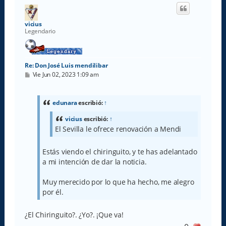
i
b
a
vicius
Legendario
Re: Don José Luis mendilibar
M
Vie Jun 02, 2023 1:09 am
e
n
s
a
edunara
escribió:
↑
j
e
vicius
escribió:
↑
El Sevilla le ofrece renovación a Mendi
Estás viendo el chiringuito, y te has adelantado
a mi intención de dar la noticia.
Muy merecido por lo que ha hecho, me alegro
por él.
¿El Chiringuito?. ¿Yo?. ¡Que va!