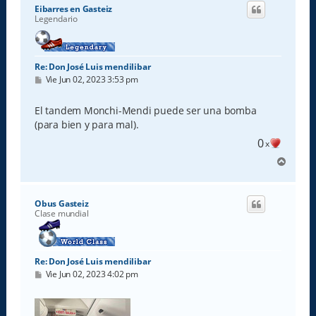
i
Eibarres en Gasteiz
b
Legendario
a
Re: Don José Luis mendilibar
M
Vie Jun 02, 2023 3:53 pm
e
n
s
El tandem Monchi-Mendi puede ser una bomba
a
(para bien y para mal).
j
e
0
x
A
r
r
i
Obus Gasteiz
b
Clase mundial
a
Re: Don José Luis mendilibar
M
Vie Jun 02, 2023 4:02 pm
e
n
s
a