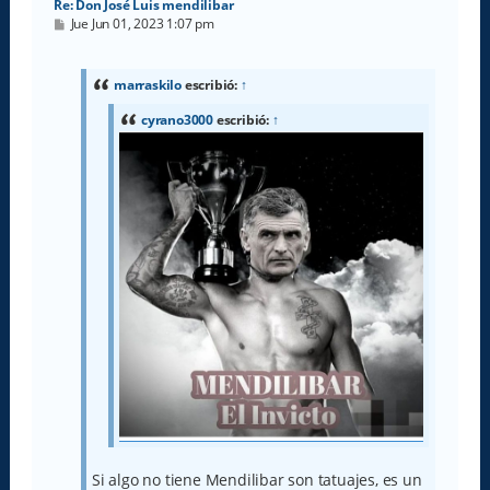
Re: Don José Luis mendilibar
M
Jue Jun 01, 2023 1:07 pm
e
n
s
a
marraskilo
escribió:
↑
j
e
cyrano3000
escribió:
↑
Si algo no tiene Mendilibar son tatuajes, es un