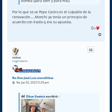
bomba (para bien y para mal).
Por lo que se ve Pepe Castro es el culpable de la
renovación.....Monchi ya tenía un principio de
acuerdo con Iraola q era su apuesta.
0
x
A
r
r
i
b
a
vicius
Legendario
Re: Don José Luis mendilibar
M
Vie Jun 02, 2023 5:29 pm
e
n
s
a
Obus Gasteiz
escribió:
↑
j
e