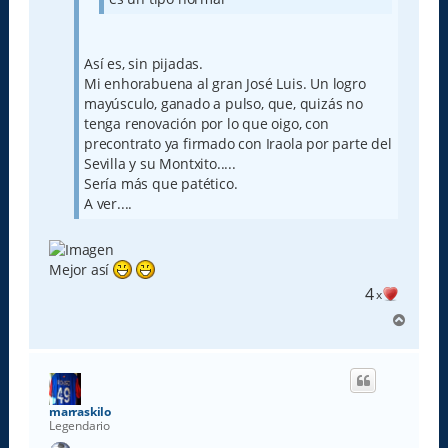
Así es, sin pijadas.
Mi enhorabuena al gran José Luis. Un logro
mayúsculo, ganado a pulso, que, quizás no
tenga renovación por lo que oigo, con
precontrato ya firmado con Iraola por parte del
Sevilla y su Montxito.....
Sería más que patético.
A ver....
Mejor así
4
x
A
r
r
i
b
a
marraskilo
Legendario