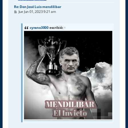
Re: Don José Luis mendilibar
M
Jue Jun 01, 2023 9:21 am
e
n
s
a
cyrano3000
escribió:
↑
j
e