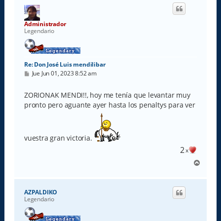
i
b
a
Administrador
Legendario
Re: Don José Luis mendilibar
M
Jue Jun 01, 2023 8:52 am
e
n
s
ZORIONAK MENDI!!, hoy me tenía que levantar muy
a
pronto pero aguante ayer hasta los penaltys para ver
j
e
vuestra gran victoria.
2
x
A
r
r
i
AZPALDIKO
b
Legendario
a