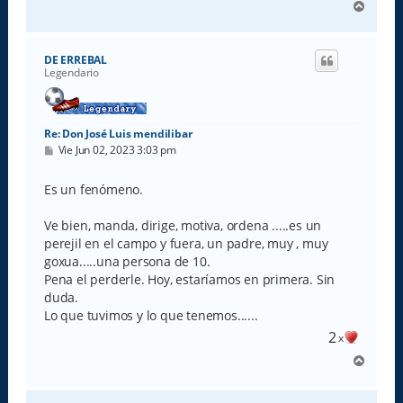
A
r
r
i
DE ERREBAL
b
Legendario
a
Re: Don José Luis mendilibar
M
Vie Jun 02, 2023 3:03 pm
e
n
s
Es un fenómeno.
a
j
e
Ve bien, manda, dirige, motiva, ordena .....es un
perejil en el campo y fuera, un padre, muy , muy
goxua.....una persona de 10.
Pena el perderle. Hoy, estaríamos en primera. Sin
duda.
Lo que tuvimos y lo que tenemos......
2
x
A
r
r