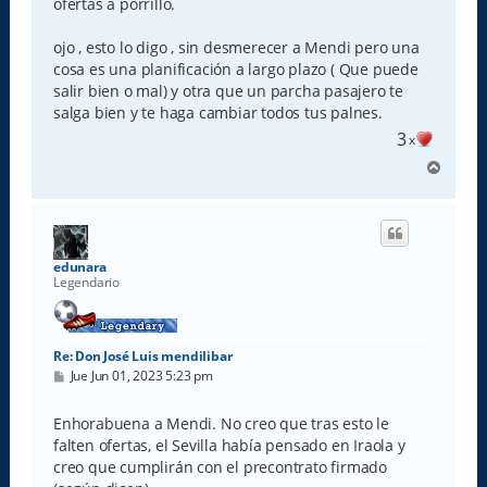
ofertas a porrillo.
ojo , esto lo digo , sin desmerecer a Mendi pero una
cosa es una planificación a largo plazo ( Que puede
salir bien o mal) y otra que un parcha pasajero te
salga bien y te haga cambiar todos tus palnes.
3
x
A
r
r
i
b
a
edunara
Legendario
Re: Don José Luis mendilibar
M
Jue Jun 01, 2023 5:23 pm
e
n
s
Enhorabuena a Mendi. No creo que tras esto le
a
falten ofertas, el Sevilla había pensado en Iraola y
j
e
creo que cumplirán con el precontrato firmado