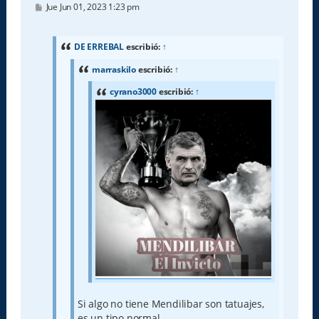
M
Jue Jun 01, 2023 1:23 pm
e
n
s
a
DE ERREBAL
escribió:
↑
j
e
marraskilo
escribió:
↑
cyrano3000
escribió:
↑
Si algo no tiene Mendilibar son tatuajes,
es un tipo normal