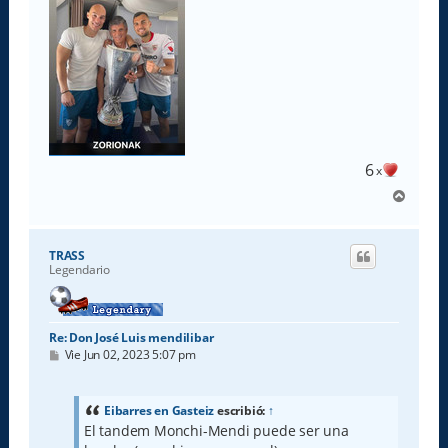
j
e
6
x
A
r
r
i
TRASS
b
Legendario
a
Re: Don José Luis mendilibar
M
Vie Jun 02, 2023 5:07 pm
e
n
s
a
Eibarres en Gasteiz
escribió:
↑
j
El tandem Monchi-Mendi puede ser una
e