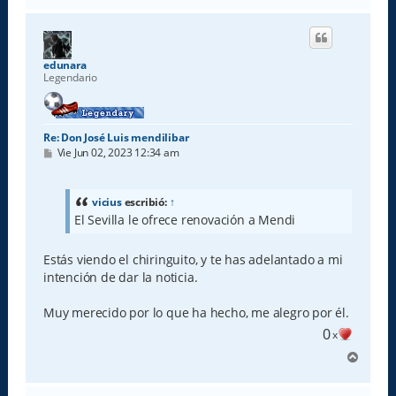
r
i
b
a
edunara
Legendario
Re: Don José Luis mendilibar
M
Vie Jun 02, 2023 12:34 am
e
n
s
a
vicius
escribió:
↑
j
El Sevilla le ofrece renovación a Mendi
e
Estás viendo el chiringuito, y te has adelantado a mi
intención de dar la noticia.
Muy merecido por lo que ha hecho, me alegro por él.
0
x
A
r
r