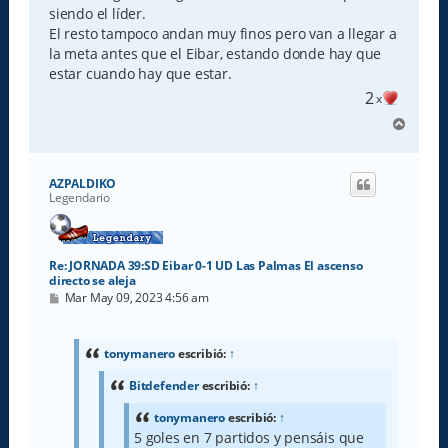
siendo el líder.
El resto tampoco andan muy finos pero van a llegar a
la meta antes que el Eibar, estando donde hay que
estar cuando hay que estar.
2
x
A
r
r
i
AZPALDIKO
b
Legendario
a
Re: JORNADA 39:SD Eibar 0-1 UD Las Palmas El ascenso
directo se aleja
M
Mar May 09, 2023 4:56 am
e
n
s
a
tonymanero
escribió:
↑
j
e
Bitdefender
escribió:
↑
tonymanero
escribió:
↑
5 goles en 7 partidos y pensáis que