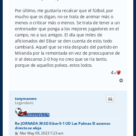
Por último, me gustaría recalcar que el fútbol, por
mucho que os digan, no se trata de animar más o
menos o criticar más o menos. Se trata de tener a un
entrenador que ponga a los mejores jugadores en el
campo, no a sus amigos. El día que miles de
aficionados del Eibar se den cuenta de esto, todo
cambiará. Aquel que se reía después del partido en
Miranda por la remontada en vez de preocuparse de
ir al descanso 2-0 hoy no creo que se ría tanto,
porque de aquellos polvos, estos lodos.
4
x
A
r
r
i
tonymanero
b
Legendario
a
Re: JORNADA 39:SD Eibar 0-1 UD Las Palmas El ascenso
directo se aleja
M
Mar May 09, 2023 7:23 am