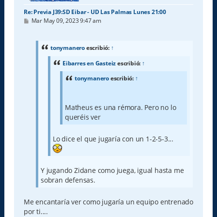
Re: Previa J39:SD Eibar - UD Las Palmas Lunes 21:00
M
Mar May 09, 2023 9:47 am
e
n
s
a
tonymanero
escribió:
↑
j
e
Eibarres en Gasteiz
escribió:
↑
tonymanero
escribió:
↑
Matheus es una rémora. Pero no lo
queréis ver
Lo dice el que jugaría con un 1-2-5-3...
Y jugando Zidane como juega, igual hasta me
sobran defensas.
Me encantaría ver como jugaría un equipo entrenado
por ti....