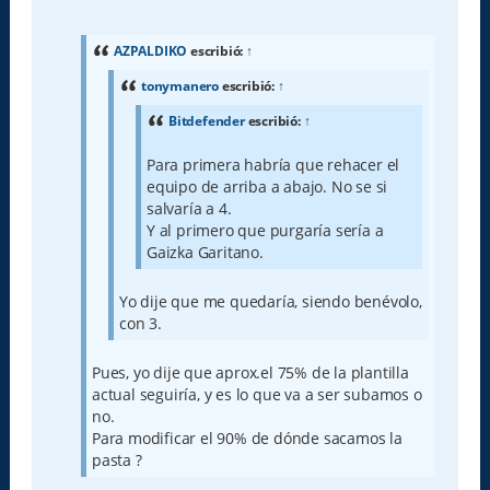
e
n
s
a
AZPALDIKO
escribió:
↑
j
e
tonymanero
escribió:
↑
Bitdefender
escribió:
↑
Para primera habría que rehacer el
equipo de arriba a abajo. No se si
salvaría a 4.
Y al primero que purgaría sería a
Gaizka Garitano.
Yo dije que me quedaría, siendo benévolo,
con 3.
Pues, yo dije que aprox.el 75% de la plantilla
actual seguiría, y es lo que va a ser subamos o
no.
Para modificar el 90% de dónde sacamos la
pasta ?