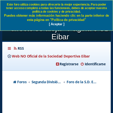
Este foro utiliza cookies para ofrecerte la mejor experiencia. Para poder
tener acceso completo a todas las funcionees, debes de aceptar nuestra
JORNADA 39:SD Eibar 0-1
política de cookies y de privacidad.
Puedes obtener más información haciendo clic en la parte inferior de
UD Las Palmas El ascenso
esta página en "Política de privacidad"
[ Aceptar ]
directo se aleja - Página 8 SD
Eibar
RSS
Web NO Oficial de la Sociedad Deportiva Eibar
Registrarse
Identificarse
Foros
Segunda División A - Temporada 2026-2027
Foro de la S.D. Eibar