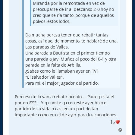
Miranda por la remontada en vez de
preocuparse de ir al descanso 2-0 hoy no
creo que se ría tanto, porque de aquellos
polvos, estos lodos.
Da mucha pereza tener que rebatir tantas
cosas, así que, de momento, te hablaré de una.
Las paradas de Valles.
Una parada a Bautista en el primer tiempo,
una parada a Javi Muñoz al poco del 0-1 y otra
parada en la falta de Arbilla.
¿Sabes como le llamaban ayer en TV?
"El salvador Valles".
Para mi, el mejor jugador del partido.
Pero eso te lo van a rebatir pronto.....Para q esta el
portero????....Y q conste q creo este ayer hizo el
partido de su vida o casi,en un partido tan
importante como era el de ayer para los canariones.
1
x
A
r