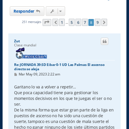
Responder
Página
8
de
9
1
5
6
7
9
251 mensajes
8
Anterior
Siguiente
…
Zut
Clase mundial
Re: JORNADA 39:SD Eibar 0-1 UD Las Palmas El ascenso
directo se aleja
M
Mar May 09, 2023 2:22 am
e
n
s
Garitano lo va a volver a repetir…
a
Que poca capacidad tiene para gestionar los
j
e
momentos decisivos en los que te juegas el ser o no
ser.
De la misma forma que estar gran parte de la liga en
puestos de ascenso no ha sido una cuestión de
suerte, tampoco es una cuestión de mala suerte el
hecho no ganar ninguno de los siete últimos partidos