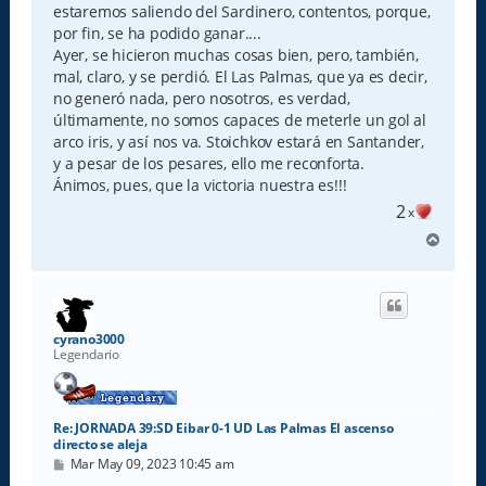
estaremos saliendo del Sardinero, contentos, porque,
por fin, se ha podido ganar....
Ayer, se hicieron muchas cosas bien, pero, también,
mal, claro, y se perdió. El Las Palmas, que ya es decir,
no generó nada, pero nosotros, es verdad,
últimamente, no somos capaces de meterle un gol al
arco iris, y así nos va. Stoichkov estará en Santander,
y a pesar de los pesares, ello me reconforta.
Ánimos, pues, que la victoria nuestra es!!!
2
x
A
r
r
i
b
a
cyrano3000
Legendario
Re: JORNADA 39:SD Eibar 0-1 UD Las Palmas El ascenso
directo se aleja
M
Mar May 09, 2023 10:45 am
e