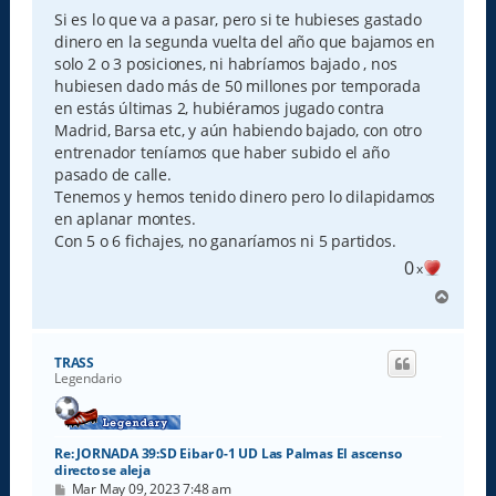
Si es lo que va a pasar, pero si te hubieses gastado
dinero en la segunda vuelta del año que bajamos en
solo 2 o 3 posiciones, ni habríamos bajado , nos
hubiesen dado más de 50 millones por temporada
en estás últimas 2, hubiéramos jugado contra
Madrid, Barsa etc, y aún habiendo bajado, con otro
entrenador teníamos que haber subido el año
pasado de calle.
Tenemos y hemos tenido dinero pero lo dilapidamos
en aplanar montes.
Con 5 o 6 fichajes, no ganaríamos ni 5 partidos.
0
x
A
r
r
i
TRASS
b
Legendario
a
Re: JORNADA 39:SD Eibar 0-1 UD Las Palmas El ascenso
directo se aleja
M
Mar May 09, 2023 7:48 am