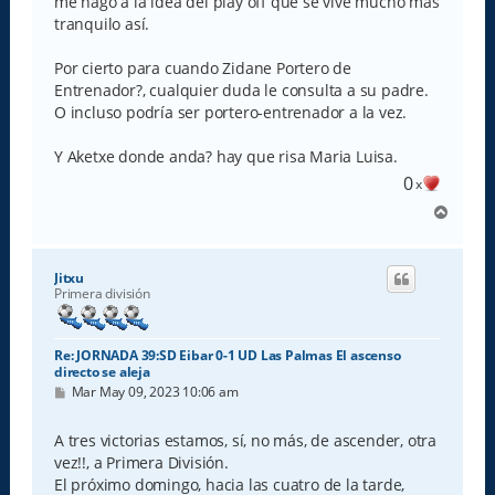
me hago a la idea del play off que se vive mucho más
tranquilo así.
Por cierto para cuando Zidane Portero de
Entrenador?, cualquier duda le consulta a su padre.
O incluso podría ser portero-entrenador a la vez.
Y Aketxe donde anda? hay que risa Maria Luisa.
0
x
A
r
r
i
Jitxu
b
Primera división
a
Re: JORNADA 39:SD Eibar 0-1 UD Las Palmas El ascenso
directo se aleja
M
Mar May 09, 2023 10:06 am
e
n
s
A tres victorias estamos, sí, no más, de ascender, otra
a
vez!!, a Primera División.
j
e
El próximo domingo, hacia las cuatro de la tarde,