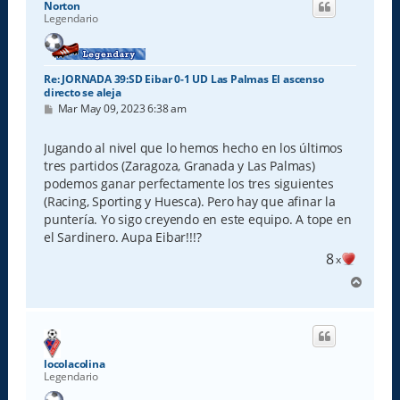
Norton
b
Legendario
a
Re: JORNADA 39:SD Eibar 0-1 UD Las Palmas El ascenso
directo se aleja
M
Mar May 09, 2023 6:38 am
e
n
s
Jugando al nivel que lo hemos hecho en los últimos
a
tres partidos (Zaragoza, Granada y Las Palmas)
j
e
podemos ganar perfectamente los tres siguientes
(Racing, Sporting y Huesca). Pero hay que afinar la
puntería. Yo sigo creyendo en este equipo. A tope en
el Sardinero. Aupa Eibar!!!?
8
x
A
r
r
i
b
a
locolacolina
Legendario