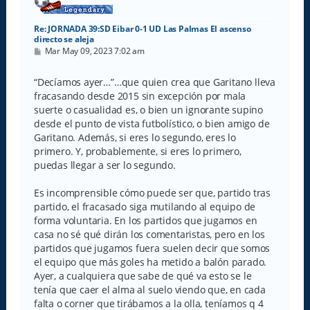
Re: JORNADA 39:SD Eibar 0-1 UD Las Palmas El ascenso
directo se aleja
M
Mar May 09, 2023 7:02 am
e
n
s
“Decíamos ayer…”…que quien crea que Garitano lleva
a
fracasando desde 2015 sin excepción por mala
j
e
suerte o casualidad es, o bien un ignorante supino
desde el punto de vista futbolístico, o bien amigo de
Garitano. Además, si eres lo segundo, eres lo
primero. Y, probablemente, si eres lo primero,
puedas llegar a ser lo segundo.
Es incomprensible cómo puede ser que, partido tras
partido, el fracasado siga mutilando al equipo de
forma voluntaria. En los partidos que jugamos en
casa no sé qué dirán los comentaristas, pero en los
partidos que jugamos fuera suelen decir que somos
el equipo que más goles ha metido a balón parado.
Ayer, a cualquiera que sabe de qué va esto se le
tenía que caer el alma al suelo viendo que, en cada
falta o corner que tirábamos a la olla, teníamos q 4