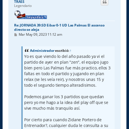
TRASS
b
Legendario
a
Re: JORNADA 39:SD Eibar 0-1 UD Las Palmas El ascenso
directo se aleja
M
Mar May 09, 2023 11:12 am
e
n
s
a
Administrador
escribió:
↑
j
Yo es que viendo lo del año pasado ya vi el
e
partido de ayer en plan "zen", el equipo jugo
bien pero Las Palmas fue más practico, ellos 3
faltas en todo el partido y jugando en plan
relax (se les veía reir), y nosotros unas 15 y
todo el segundo tiempo alteradisimos.
Podemos ganar los 3 partidos que quedan
pero yo me hago a la idea del play off que se
vive mucho más tranquilo así.
Por cierto para cuando Zidane Portero de
Entrenador?, cualquier duda le consulta a su