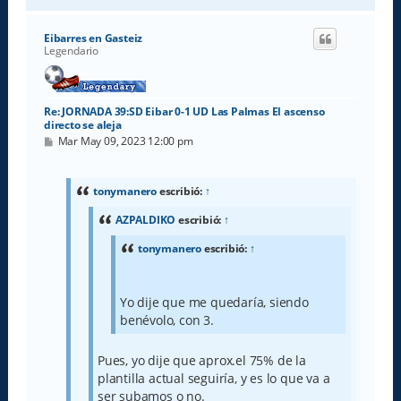
r
i
Eibarres en Gasteiz
b
Legendario
a
Re: JORNADA 39:SD Eibar 0-1 UD Las Palmas El ascenso
directo se aleja
M
Mar May 09, 2023 12:00 pm
e
n
s
a
tonymanero
escribió:
↑
j
e
AZPALDIKO
escribió:
↑
tonymanero
escribió:
↑
Yo dije que me quedaría, siendo
benévolo, con 3.
Pues, yo dije que aprox.el 75% de la
plantilla actual seguiría, y es lo que va a
ser subamos o no.