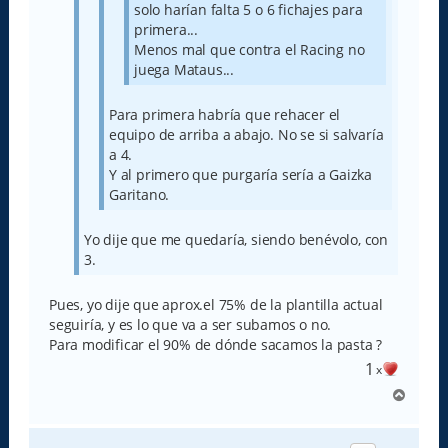
solo harían falta 5 o 6 fichajes para
primera...
Menos mal que contra el Racing no
juega Mataus...
Para primera habría que rehacer el
equipo de arriba a abajo. No se si salvaría
a 4.
Y al primero que purgaría sería a Gaizka
Garitano.
Yo dije que me quedaría, siendo benévolo, con
3.
Pues, yo dije que aprox.el 75% de la plantilla actual
seguiría, y es lo que va a ser subamos o no.
Para modificar el 90% de dónde sacamos la pasta ?
1
x
A
r
r
i