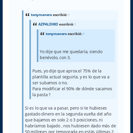
e
n
s
a
tonymanero
escribió:
↑
j
e
AZPALDIKO
escribió:
↑
tonymanero
escribió:
↑
Yo dije que me quedaría, siendo
benévolo, con 3.
Pues, yo dije que aprox.el 75% de la
plantilla actual seguiría, y es lo que va a
ser subamos o no.
Para modificar el 90% de dónde sacamos
la pasta ?
Si es lo que va a pasar, pero si te hubieses
gastado dinero en la segunda vuelta del año
que bajamos en solo 2 o 3 posiciones, ni
habríamos bajado , nos hubiesen dado más de
50 millones por temporada en estás últimas 2,