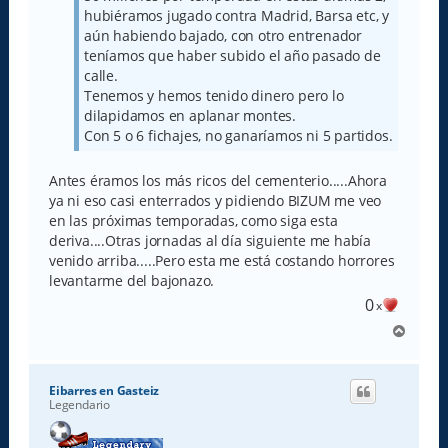
hubiéramos jugado contra Madrid, Barsa etc, y
aún habiendo bajado, con otro entrenador
teníamos que haber subido el año pasado de
calle.
Tenemos y hemos tenido dinero pero lo
dilapidamos en aplanar montes.
Con 5 o 6 fichajes, no ganaríamos ni 5 partidos.
Antes éramos los más ricos del cementerio.....Ahora
ya ni eso casi enterrados y pidiendo BIZUM me veo
en las próximas temporadas, como siga esta
deriva....Otras jornadas al día siguiente me había
venido arriba.....Pero esta me está costando horrores
levantarme del bajonazo.
0
x
A
r
r
i
Eibarres en Gasteiz
b
Legendario
a