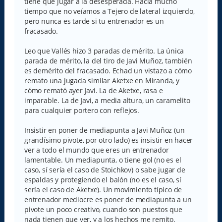
tiene que jugar a la desesperada. Hacía mucho
tiempo que no veíamos a Tejero de lateral izquierdo,
pero nunca es tarde si tu entrenador es un
fracasado.
Leo que Vallés hizo 3 paradas de mérito. La única
parada de mérito, la del tiro de Javi Muñoz, también
es demérito del fracasado. Echad un vistazo a cómo
remato una jugada similar Aketxe en Miranda, y
cómo remató ayer Javi. La de Aketxe, rasa e
imparable. La de Javi, a media altura, un caramelito
para cualquier portero con reflejos.
Insistir en poner de mediapunta a Javi Muñoz (un
grandísimo pivote, por otro lado) es insistir en hacer
ver a todo el mundo que eres un entrenador
lamentable. Un mediapunta, o tiene gol (no es el
caso, sí sería el caso de Stoichkov) o sabe jugar de
espaldas y protegiendo el balón (no es el caso, sí
sería el caso de Aketxe). Un movimiento típico de
entrenador mediocre es poner de mediapunta a un
pivote un poco creativo, cuando son puestos que
nada tienen que ver, y a los hechos me remito.