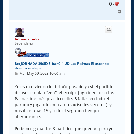
0
x
A
r
r
i
b
a
Administrador
Legendario
Re: JORNADA 39:SD Eibar 0-1 UD Las Palmas El ascenso
directo se aleja
M
Mar May 09, 2023 10:00 am
e
n
s
Yo es que viendo lo del año pasado ya vi el partido
a
de ayer en plan "zen", el equipo jugo bien pero Las
j
e
Palmas fue más practico, ellos 3 faltas en todo el
partido y jugando en plan relax (se les veía reir), y
nosotros unas 15 y todo el segundo tiempo
alteradisimos.
Podemos ganar los 3 partidos que quedan pero yo