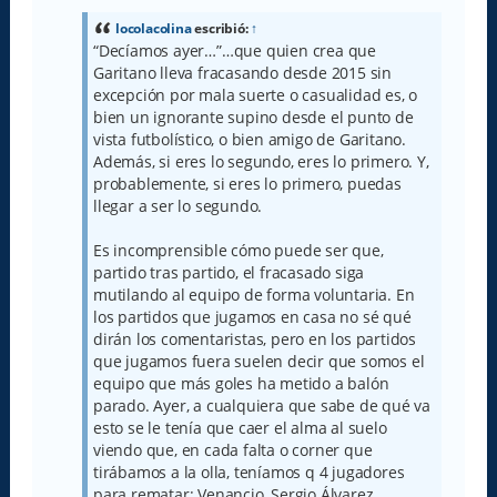
s
a
locolacolina
escribió:
↑
j
“Decíamos ayer…”…que quien crea que
e
Garitano lleva fracasando desde 2015 sin
excepción por mala suerte o casualidad es, o
bien un ignorante supino desde el punto de
vista futbolístico, o bien amigo de Garitano.
Además, si eres lo segundo, eres lo primero. Y,
probablemente, si eres lo primero, puedas
llegar a ser lo segundo.
Es incomprensible cómo puede ser que,
partido tras partido, el fracasado siga
mutilando al equipo de forma voluntaria. En
los partidos que jugamos en casa no sé qué
dirán los comentaristas, pero en los partidos
que jugamos fuera suelen decir que somos el
equipo que más goles ha metido a balón
parado. Ayer, a cualquiera que sabe de qué va
esto se le tenía que caer el alma al suelo
viendo que, en cada falta o corner que
tirábamos a la olla, teníamos q 4 jugadores
para rematar: Venancio, Sergio Álvarez,