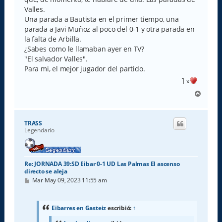
Valles.
Una parada a Bautista en el primer tiempo, una
parada a Javi Muñoz al poco del 0-1 y otra parada en
la falta de Arbilla.
¿Sabes como le llamaban ayer en TV?
"El salvador Valles".
Para mi, el mejor jugador del partido.
1
x
A
r
r
i
TRASS
b
Legendario
a
Re: JORNADA 39:SD Eibar 0-1 UD Las Palmas El ascenso
directo se aleja
M
Mar May 09, 2023 11:55 am
e
n
s
a
Eibarres en Gasteiz
escribió:
↑
j
e