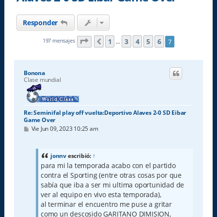
Responder
Página
7
de
7
1
3
4
5
6
197 mensajes
7
Anterior
…
Bonona
Clase mundial
Re: Seminifal play off vuelta:Deportivo Alaves 2-0 SD Eibar
Game Over
M
Vie Jun 09, 2023 10:25 am
e
n
s
a
jonnv
escribió:
↑
j
para mi la temporada acabo con el partido
e
contra el Sporting (entre otras cosas por que
sabía que iba a ser mi ultima oportunidad de
ver al equipo en vivo esta temporada),
al terminar el encuentro me puse a gritar
como un descosido GARITANO DIMISION,