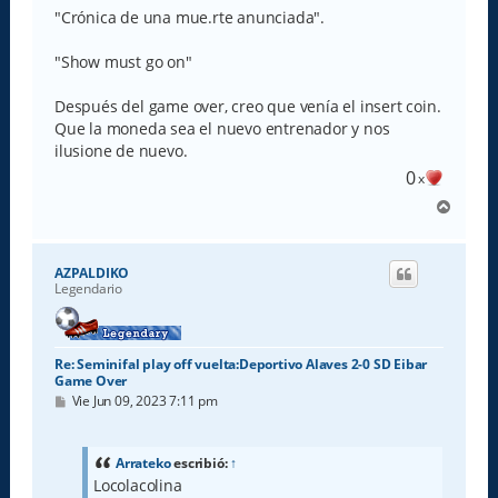
j
e
"Crónica de una mue.rte anunciada".
"Show must go on"
Después del game over, creo que venía el insert coin.
Que la moneda sea el nuevo entrenador y nos
ilusione de nuevo.
0
x
A
r
r
i
AZPALDIKO
b
Legendario
a
Re: Seminifal play off vuelta:Deportivo Alaves 2-0 SD Eibar
Game Over
M
Vie Jun 09, 2023 7:11 pm
e
n
s
a
Arrateko
escribió:
↑
j
Locolacolina
e