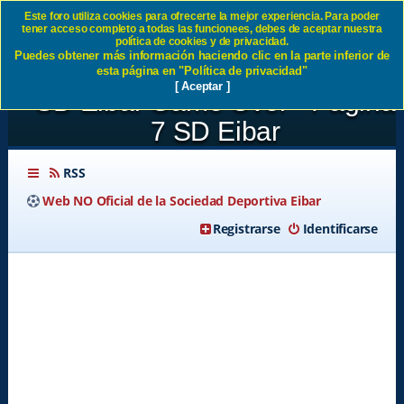
Este foro utiliza cookies para ofrecerte la mejor experiencia. Para poder
tener acceso completo a todas las funcionees, debes de aceptar nuestra
Seminifal play off
política de cookies y de privacidad.
Puedes obtener más información haciendo clic en la parte inferior de
vuelta:Deportivo Alaves 2-0
esta página en "Política de privacidad"
[ Aceptar ]
SD Eibar Game Over - Página
7 SD Eibar
RSS
Web NO Oficial de la Sociedad Deportiva Eibar
Registrarse
Identificarse