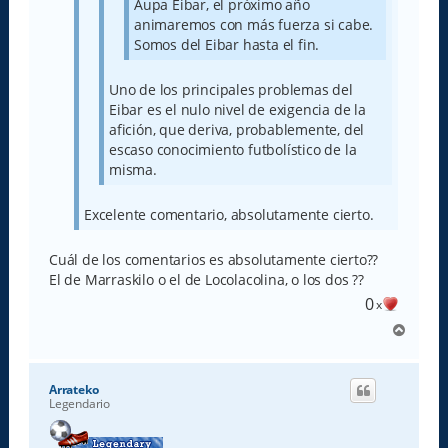
Aupa Eibar, el próximo año
animaremos con más fuerza si cabe.
Somos del Eibar hasta el fin.
Uno de los principales problemas del
Eibar es el nulo nivel de exigencia de la
afición, que deriva, probablemente, del
escaso conocimiento futbolístico de la
misma.
Excelente comentario, absolutamente cierto.
Cuál de los comentarios es absolutamente cierto??
El de Marraskilo o el de Locolacolina, o los dos ??
0
x
A
r
r
i
Arrateko
b
Legendario
a