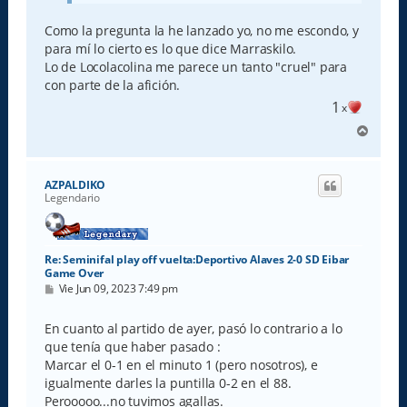
Como la pregunta la he lanzado yo, no me escondo, y
para mí lo cierto es lo que dice Marraskilo.
Lo de Locolacolina me parece un tanto "cruel" para
con parte de la afición.
1
x
A
r
r
i
AZPALDIKO
b
Legendario
a
Re: Seminifal play off vuelta:Deportivo Alaves 2-0 SD Eibar
Game Over
M
Vie Jun 09, 2023 7:49 pm
e
n
s
En cuanto al partido de ayer, pasó lo contrario a lo
a
que tenía que haber pasado :
j
e
Marcar el 0-1 en el minuto 1 (pero nosotros), e
igualmente darles la puntilla 0-2 en el 88.
Perooooo...no tuvimos agallas.