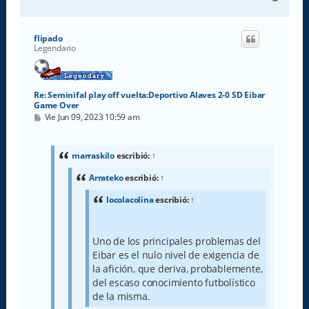
r
r
i
flipado
b
Legendario
a
Re: Seminifal play off vuelta:Deportivo Alaves 2-0 SD Eibar
Game Over
M
Vie Jun 09, 2023 10:59 am
e
n
s
a
marraskilo
escribió:
↑
j
e
Arrateko
escribió:
↑
locolacolina
escribió:
↑
Uno de los principales problemas del
Eibar es el nulo nivel de exigencia de
la afición, que deriva, probablemente,
del escaso conocimiento futbolístico
de la misma.