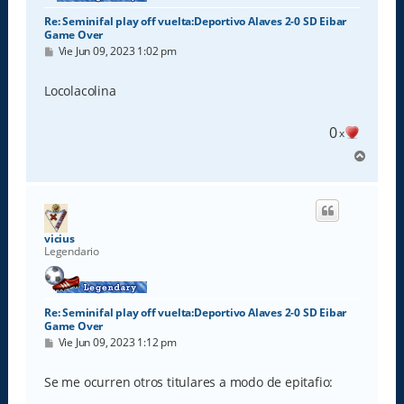
Re: Seminifal play off vuelta:Deportivo Alaves 2-0 SD Eibar
Game Over
M
Vie Jun 09, 2023 1:02 pm
e
n
s
Locolacolina
a
j
e
0
x
A
r
r
i
b
a
vicius
Legendario
Re: Seminifal play off vuelta:Deportivo Alaves 2-0 SD Eibar
Game Over
M
Vie Jun 09, 2023 1:12 pm
e
n
s
Se me ocurren otros titulares a modo de epitafio:
a