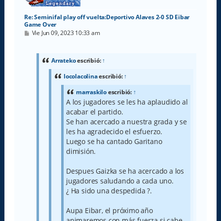
Re: Seminifal play off vuelta:Deportivo Alaves 2-0 SD Eibar
Game Over
M
Vie Jun 09, 2023 10:33 am
e
n
s
a
Arrateko
escribió:
↑
j
e
locolacolina
escribió:
↑
marraskilo
escribió:
↑
A los jugadores se les ha aplaudido al
acabar el partido.
Se han acercado a nuestra grada y se
les ha agradecido el esfuerzo.
Luego se ha cantado Garitano
dimisión.
Despues Gaizka se ha acercado a los
jugadores saludando a cada uno.
¿ Ha sido una despedida ?.
Aupa Eibar, el próximo año
animaremos con más fuerza si cabe.