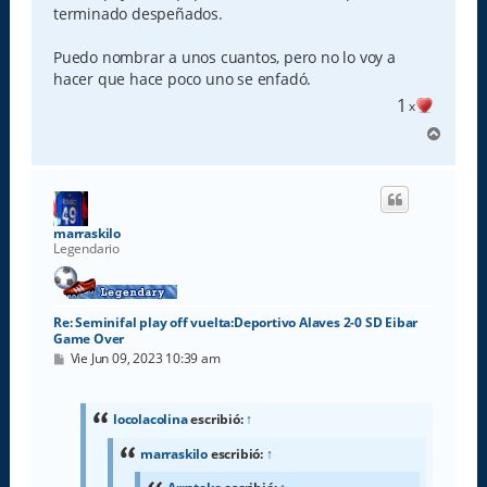
terminado despeñados.
Puedo nombrar a unos cuantos, pero no lo voy a
hacer que hace poco uno se enfadó.
1
x
A
r
r
i
b
a
marraskilo
Legendario
Re: Seminifal play off vuelta:Deportivo Alaves 2-0 SD Eibar
Game Over
M
Vie Jun 09, 2023 10:39 am
e
n
s
a
locolacolina
escribió:
↑
j
e
marraskilo
escribió:
↑