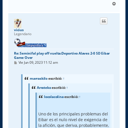
A
r
r
i
b
a
vicius
Legendario
Re: Seminifal play off vuelta:Deportivo Alaves 2-0 SD Eibar
Game Over
M
Vie Jun 09, 2023 11:12 am
e
n
s
a
marraskilo
escribió:
↑
j
e
Arrateko
escribió:
↑
locolacolina
escribió:
↑
Uno de los principales problemas del
Eibar es el nulo nivel de exigencia de
la afición, que deriva, probablemente,