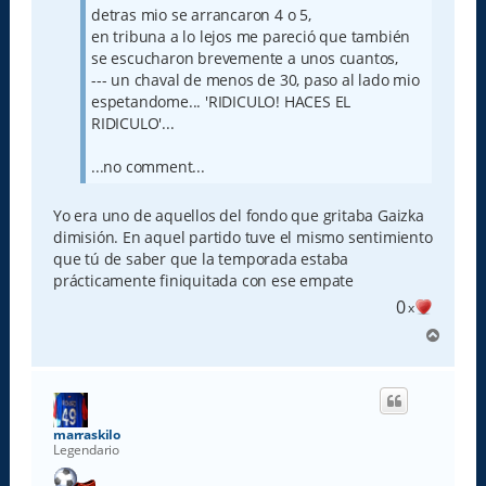
detras mio se arrancaron 4 o 5,
en tribuna a lo lejos me pareció que también
se escucharon brevemente a unos cuantos,
--- un chaval de menos de 30, paso al lado mio
espetandome... 'RIDICULO! HACES EL
RIDICULO'...
...no comment...
Yo era uno de aquellos del fondo que gritaba Gaizka
dimisión. En aquel partido tuve el mismo sentimiento
que tú de saber que la temporada estaba
prácticamente finiquitada con ese empate
0
x
A
r
r
i
b
a
marraskilo
Legendario