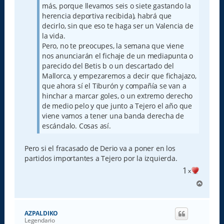
más, porque llevamos seis o siete gastando la
herencia deportiva recibida), habrá que
decirlo, sin que eso te haga ser un Valencia de
la vida.
Pero, no te preocupes, la semana que viene
nos anunciarán el fichaje de un mediapunta o
parecido del Betis b o un descartado del
Mallorca, y empezaremos a decir que fichajazo,
que ahora sí el Tiburón y compañía se van a
hinchar a marcar goles, o un extremo derecho
de medio pelo y que junto a Tejero el año que
viene vamos a tener una banda derecha de
escándalo. Cosas así.
Pero si el fracasado de Derio va a poner en los
partidos importantes a Tejero por la izquierda.
1
x
A
r
r
i
AZPALDIKO
b
Legendario