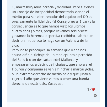
n
s
Si, marraskilo, idiosincracia y fidelidad. Pero si tienes
a
un Consejo de incapacidad demostrada, donde el
j
e
mérito para ser el entrenador del equipo o el DD es
precisamente la fidelidad (al Consejo, no al Eibar) y la
consecuencia es lo que hemos visto los últimos
cuatro años ( o más, porque llevamos seis o siete
gastando la herencia deportiva recibida), habrá que
decirlo, sin que eso te haga ser un Valencia de la
vida.
Pero, no te preocupes, la semana que viene nos
anunciarán el fichaje de un mediapunta o parecido
del Betis b o un descartado del Mallorca, y
empezaremos a decir que fichajazo, que ahora sí el
Tiburón y compañía se van a hinchar a marcar goles,
o un extremo derecho de medio pelo y que junto a
Tejero el año que viene vamos a tener una banda
derecha de escándalo. Cosas así.
1
x
A
r
r