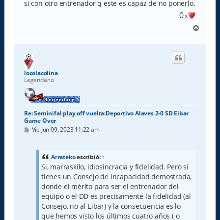
si con otro entrenador q este es capaz de no ponerlo.
0
x
A
r
r
i
b
a
locolacolina
Legendario
Re: Seminifal play off vuelta:Deportivo Alaves 2-0 SD Eibar
Game Over
M
Vie Jun 09, 2023 11:22 am
e
n
s
a
Arrateko
escribió:
↑
j
Si, marraskilo, idiosincracia y fidelidad. Pero si
e
tienes un Consejo de incapacidad demostrada,
donde el mérito para ser el entrenador del
equipo o el DD es precisamente la fidelidad (al
Consejo, no al Eibar) y la consecuencia es lo
que hemos visto los últimos cuatro años ( o