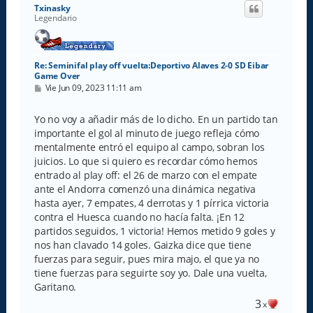
i
Txinasky
b
Legendario
a
Re: Seminifal play off vuelta:Deportivo Alaves 2-0 SD Eibar
Game Over
M
Vie Jun 09, 2023 11:11 am
e
n
s
Yo no voy a añadir más de lo dicho. En un partido tan
a
importante el gol al minuto de juego refleja cómo
j
e
mentalmente entró el equipo al campo, sobran los
juicios. Lo que si quiero es recordar cómo hemos
entrado al play off: el 26 de marzo con el empate
ante el Andorra comenzó una dinámica negativa
hasta ayer, 7 empates, 4 derrotas y 1 pírrica victoria
contra el Huesca cuando no hacía falta. ¡En 12
partidos seguidos, 1 victoria! Hemos metido 9 goles y
nos han clavado 14 goles. Gaizka dice que tiene
fuerzas para seguir, pues mira majo, el que ya no
tiene fuerzas para seguirte soy yo. Dale una vuelta,
Garitano.
3
x