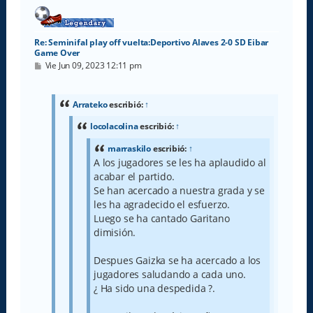
a
Re: Seminifal play off vuelta:Deportivo Alaves 2-0 SD Eibar
Game Over
M
Vie Jun 09, 2023 12:11 pm
e
n
s
a
Arrateko
escribió:
↑
j
e
locolacolina
escribió:
↑
marraskilo
escribió:
↑
A los jugadores se les ha aplaudido al
acabar el partido.
Se han acercado a nuestra grada y se
les ha agradecido el esfuerzo.
Luego se ha cantado Garitano
dimisión.
Despues Gaizka se ha acercado a los
jugadores saludando a cada uno.
¿ Ha sido una despedida ?.