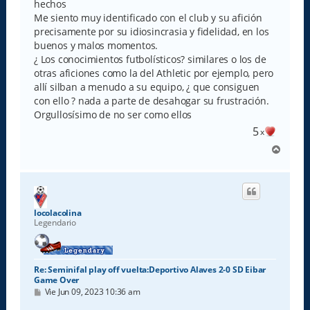
hechos
Me siento muy identificado con el club y su afición
precisamente por su idiosincrasia y fidelidad, en los
buenos y malos momentos.
¿ Los conocimientos futbolísticos? similares o los de
otras aficiones como la del Athletic por ejemplo, pero
allí silban a menudo a su equipo, ¿ que consiguen
con ello ? nada a parte de desahogar su frustración.
Orgullosísimo de no ser como ellos
5
x
A
r
r
i
b
a
locolacolina
Legendario
Re: Seminifal play off vuelta:Deportivo Alaves 2-0 SD Eibar
Game Over
M
Vie Jun 09, 2023 10:36 am
e