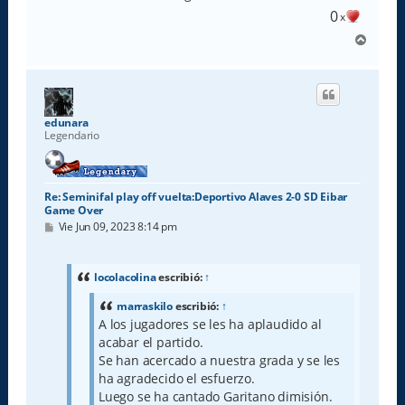
0
x
A
r
r
i
b
a
edunara
Legendario
Re: Seminifal play off vuelta:Deportivo Alaves 2-0 SD Eibar
Game Over
M
Vie Jun 09, 2023 8:14 pm
e
n
s
a
locolacolina
escribió:
↑
j
e
marraskilo
escribió:
↑
A los jugadores se les ha aplaudido al
acabar el partido.
Se han acercado a nuestra grada y se les
ha agradecido el esfuerzo.
Luego se ha cantado Garitano dimisión.