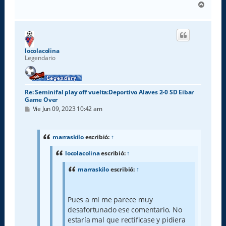
A
r
r
i
b
a
locolacolina
Legendario
Re: Seminifal play off vuelta:Deportivo Alaves 2-0 SD Eibar
Game Over
M
Vie Jun 09, 2023 10:42 am
e
n
s
a
marraskilo
escribió:
↑
j
e
locolacolina
escribió:
↑
marraskilo
escribió:
↑
Pues a mi me parece muy
desafortunado ese comentario. No
estaría mal que rectificase y pidiera