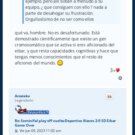
ejemplo, pero allí silban a menudo a su
equipo, ¿ que consiguen con ello ? nada a
parte de desahogar su frustración.
Orgullosísimo de no ser como ellos
qué va, hombre. No es desafortunado. Está
demostrado científicamente que existe un gen
cromosomático que se activa si eres aficionado del
eibar, y que resta capacidades cognitivas y hace que
tengas menos conocimientos que el resto de
aficiones del mundo.
3
x
A
r
r
i
Arrateko
b
Legendario
a
Re: Seminifal play off vuelta:Deportivo Alaves 2-0 SD Eibar
Game Over
M
Vie Jun 09, 2023 11:02 am
e