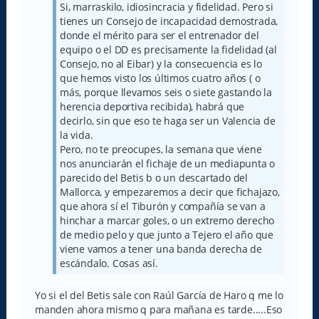
j
Si, marraskilo, idiosincracia y fidelidad. Pero si
e
tienes un Consejo de incapacidad demostrada,
donde el mérito para ser el entrenador del
equipo o el DD es precisamente la fidelidad (al
Consejo, no al Eibar) y la consecuencia es lo
que hemos visto los últimos cuatro años ( o
más, porque llevamos seis o siete gastando la
herencia deportiva recibida), habrá que
decirlo, sin que eso te haga ser un Valencia de
la vida.
Pero, no te preocupes, la semana que viene
nos anunciarán el fichaje de un mediapunta o
parecido del Betis b o un descartado del
Mallorca, y empezaremos a decir que fichajazo,
que ahora sí el Tiburón y compañía se van a
hinchar a marcar goles, o un extremo derecho
de medio pelo y que junto a Tejero el año que
viene vamos a tener una banda derecha de
escándalo. Cosas así.
Yo si el del Betis sale con Raúl García de Haro q me lo
manden ahora mismo q para mañana es tarde.....Eso