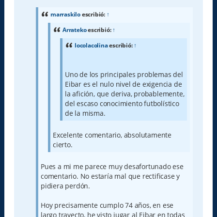
n
s
a
marraskilo
escribió:
↑
j
e
Arrateko
escribió:
↑
locolacolina
escribió:
↑
Uno de los principales problemas del
Eibar es el nulo nivel de exigencia de
la afición, que deriva, probablemente,
del escaso conocimiento futbolístico
de la misma.
Excelente comentario, absolutamente
cierto.
Pues a mi me parece muy desafortunado ese
comentario. No estaría mal que rectificase y
pidiera perdón.
Hoy precisamente cumplo 74 años, en ese
largo trayecto, he visto jugar al Eibar en todas