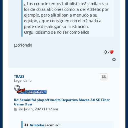
¿ Los conocimientos futbolísticos? similares o
los de otras aficiones como la del Athletic por
ejemplo, pero allí silban a menudo a su
equipo, ¿ que consiguen con ello ? nada a
parte de desahogar su frustración.
Orgullosísimo de no ser como ellos
¡Zorionak!
0
x
A
r
r
i
TRASS
b
Legendario
a
Re: Seminifal play off vuelta:Deportivo Alaves 2-0 SD Eibar
Game Over
M
Vie Jun 09, 2023 11:12 am
e
n
s
a
Arrateko
escribió:
↑