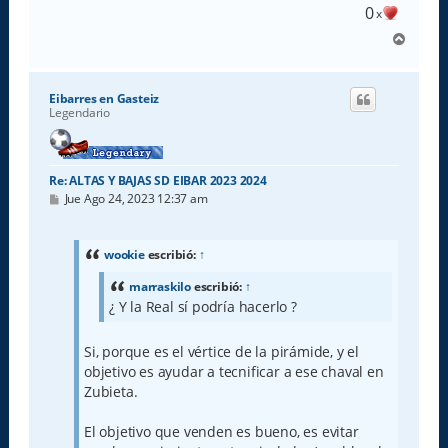
0
x
A
r
r
i
Eibarres en Gasteiz
b
Legendario
a
Re: ALTAS Y BAJAS SD EIBAR 2023 2024
M
Jue Ago 24, 2023 12:37 am
e
n
s
a
wookie
escribió:
↑
j
e
marraskilo
escribió:
↑
¿ Y la Real sí podría hacerlo ?
Si, porque es el vértice de la pirámide, y el
objetivo es ayudar a tecnificar a ese chaval en
Zubieta.
El objetivo que venden es bueno, es evitar