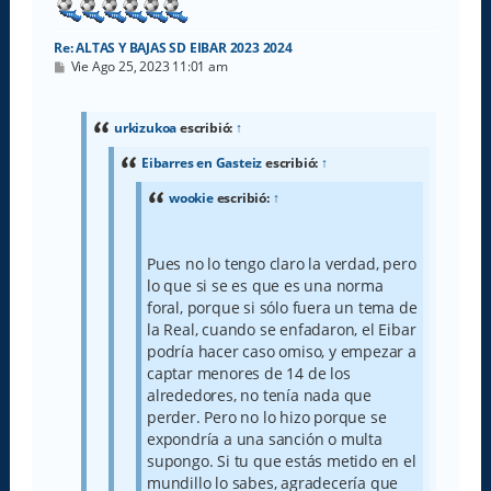
Re: ALTAS Y BAJAS SD EIBAR 2023 2024
M
Vie Ago 25, 2023 11:01 am
e
n
s
a
urkizukoa
escribió:
↑
j
e
Eibarres en Gasteiz
escribió:
↑
wookie
escribió:
↑
Pues no lo tengo claro la verdad, pero
lo que si se es que es una norma
foral, porque si sólo fuera un tema de
la Real, cuando se enfadaron, el Eibar
podría hacer caso omiso, y empezar a
captar menores de 14 de los
alrededores, no tenía nada que
perder. Pero no lo hizo porque se
expondría a una sanción o multa
supongo. Si tu que estás metido en el
mundillo lo sabes, agradecería que