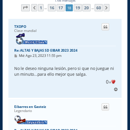
1798 mensajes
Página
18
de
60
1
16
17
19
20
60
18
Anterior
Siguiente
…
…
TXOPO
Clase mundial
Re: ALTAS Y BAJAS SD EIBAR 2023 2024
M
Mié Ago 23, 2023 11:55 pm
e
n
s
No le deseo ninguna lesión, pero si que no juegue ni
a
un minuto...para ello mejor que salga.
j
e
0
x
A
r
r
i
Eibarres en Gasteiz
b
Legendario
a