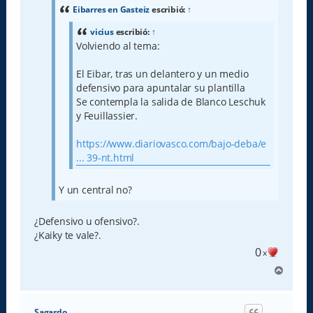
a
Eibarres en Gasteiz
escribió:
↑
j
e
vicius
escribió:
↑
Volviendo al tema:
El Eibar, tras un delantero y un medio
defensivo para apuntalar su plantilla
Se contempla la salida de Blanco Leschuk
y Feuillassier.
https://www.diariovasco.com/bajo-deba/e
... 39-nt.html
Y un central no?
¿Defensivo u ofensivo?.
¿Kaiky te vale?.
0
x
A
r
r
i
Sagardo