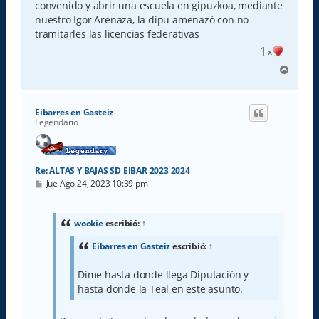
convenido y abrir una escuela en gipuzkoa, mediante
nuestro Igor Arenaza, la dipu amenazó con no
tramitarles las licencias federativas
1
x
A
r
r
i
Eibarres en Gasteiz
b
Legendario
a
Re: ALTAS Y BAJAS SD EIBAR 2023 2024
M
Jue Ago 24, 2023 10:39 pm
e
n
s
a
wookie
escribió:
↑
j
e
Eibarres en Gasteiz
escribió:
↑
Dime hasta donde llega Diputación y
hasta donde la Teal en este asunto.