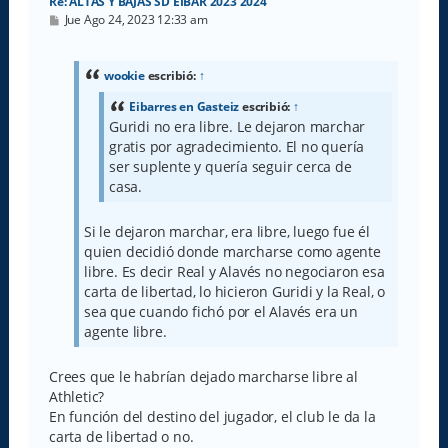
Re: ALTAS Y BAJAS SD EIBAR 2023 2024
M
Jue Ago 24, 2023 12:33 am
e
n
s
a
wookie
escribió:
↑
j
e
Eibarres en Gasteiz
escribió:
↑
Guridi no era libre. Le dejaron marchar
gratis por agradecimiento. El no quería
ser suplente y quería seguir cerca de
casa.
Si le dejaron marchar, era libre, luego fue él
quien decidió donde marcharse como agente
libre. Es decir Real y Alavés no negociaron esa
carta de libertad, lo hicieron Guridi y la Real, o
sea que cuando fichó por el Alavés era un
agente libre.
Crees que le habrían dejado marcharse libre al
Athletic?
En función del destino del jugador, el club le da la
carta de libertad o no.