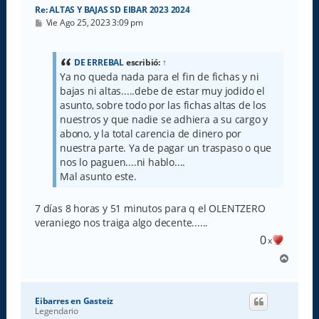
Re: ALTAS Y BAJAS SD EIBAR 2023 2024
M
Vie Ago 25, 2023 3:09 pm
e
n
s
a
DE ERREBAL
escribió:
↑
j
Ya no queda nada para el fin de fichas y ni
e
bajas ni altas.....debe de estar muy jodido el
asunto, sobre todo por las fichas altas de los
nuestros y que nadie se adhiera a su cargo y
abono, y la total carencia de dinero por
nuestra parte. Ya de pagar un traspaso o que
nos lo paguen....ni hablo....
Mal asunto este.
7 días 8 horas y 51 minutos para q el OLENTZERO
veraniego nos traiga algo decente......
0
x
A
r
r
i
Eibarres en Gasteiz
b
Legendario
a