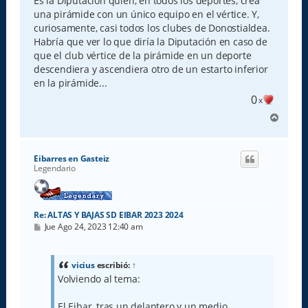
Es la Diputación quien, en todos los deportes, crea
una pirámide con un único equipo en el vértice. Y,
curiosamente, casi todos los clubes de Donostialdea.
Habría que ver lo que diría la Diputación en caso de
que el club vértice de la pirámide en un deporte
descendiera y ascendiera otro de un estarto inferior
en la pirámide...
0
x
A
r
r
i
Eibarres en Gasteiz
b
Legendario
a
Re: ALTAS Y BAJAS SD EIBAR 2023 2024
M
Jue Ago 24, 2023 12:40 am
e
n
s
a
vicius
escribió:
↑
j
Volviendo al tema:
e
El Eibar, tras un delantero y un medio