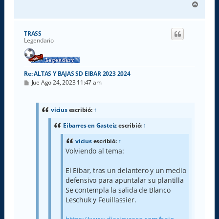
A
r
r
i
TRASS
b
Legendario
a
Re: ALTAS Y BAJAS SD EIBAR 2023 2024
M
Jue Ago 24, 2023 11:47 am
e
n
s
a
vicius
escribió:
↑
j
e
Eibarres en Gasteiz
escribió:
↑
vicius
escribió:
↑
Volviendo al tema:
El Eibar, tras un delantero y un medio
defensivo para apuntalar su plantilla
Se contempla la salida de Blanco
Leschuk y Feuillassier.