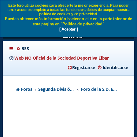
Este foro utiliza cookies para ofrecerte la mejor experiencia. Para poder
tener acceso completo a todas las funcionees, debes de aceptar nuestra
ALTAS Y BAJAS SD EIBAR
política de cookies y de privacidad.
Puedes obtener más información haciendo clic en la parte inferior de
2023 2024 - Página 18 SD
esta página en "Política de privacidad"
[ Aceptar ]
Eibar
RSS
Web NO Oficial de la Sociedad Deportiva Eibar
Registrarse
Identificarse
Foros
Segunda División A - Temporada 2026-2027
Foro de la S.D. Eibar