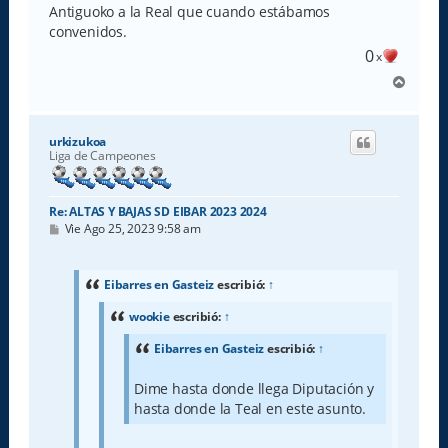
Antiguoko a la Real que cuando estábamos
convenidos.
0
x
A
r
r
i
urkizukoa
b
Liga de Campeones
a
Re: ALTAS Y BAJAS SD EIBAR 2023 2024
M
Vie Ago 25, 2023 9:58 am
e
n
s
a
Eibarres en Gasteiz
escribió:
↑
j
e
wookie
escribió:
↑
Eibarres en Gasteiz
escribió:
↑
Dime hasta donde llega Diputación y
hasta donde la Teal en este asunto.