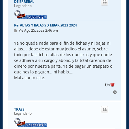
DE ERREBAL
b
Legendario
a
Re: ALTAS Y BAJAS SD EIBAR 2023 2024
M
Vie Ago 25, 2023 2:46 pm
e
n
s
Ya no queda nada para el fin de fichas y ni bajas ni
a
altas.....debe de estar muy jodido el asunto, sobre
j
e
todo por las fichas altas de los nuestros y que nadie
se adhiera a su cargo y abono, y la total carencia de
dinero por nuestra parte. Ya de pagar un traspaso o
que nos lo paguen....ni hablo....
Mal asunto este.
0
x
A
r
r
i
TRASS
b
Legendario
a