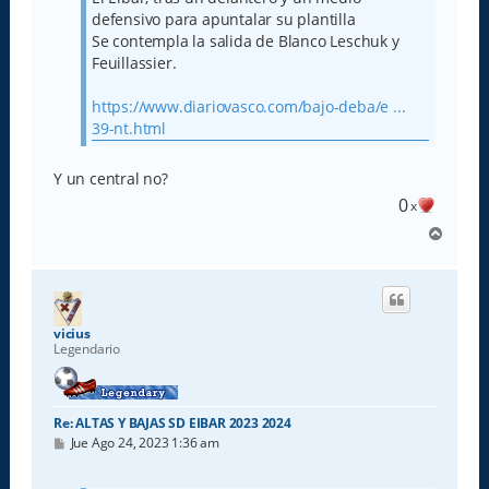
defensivo para apuntalar su plantilla
Se contempla la salida de Blanco Leschuk y
Feuillassier.
https://www.diariovasco.com/bajo-deba/e ...
39-nt.html
Y un central no?
0
x
A
r
r
i
b
a
vicius
Legendario
Re: ALTAS Y BAJAS SD EIBAR 2023 2024
M
Jue Ago 24, 2023 1:36 am
e
n
s