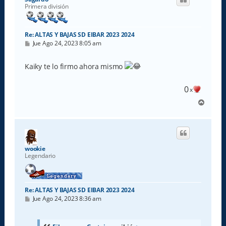
b
Primera división
a
Re: ALTAS Y BAJAS SD EIBAR 2023 2024
M
Jue Ago 24, 2023 8:05 am
e
n
s
Kaiky te lo firmo ahora mismo
a
j
e
0
x
A
r
r
i
b
a
wookie
Legendario
Re: ALTAS Y BAJAS SD EIBAR 2023 2024
M
Jue Ago 24, 2023 8:36 am
e
n
s