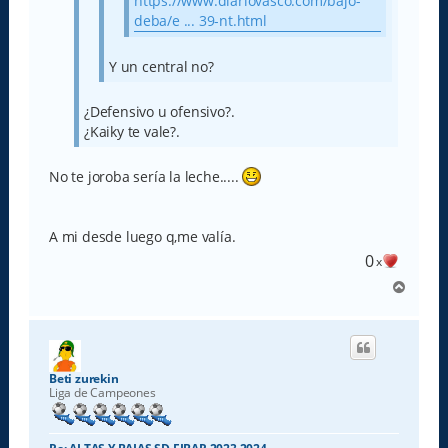
https://www.diariovasco.com/bajo-
deba/e ... 39-nt.html
Y un central no?
¿Defensivo u ofensivo?.
¿Kaiky te vale?.
No te joroba sería la leche.....
A mi desde luego q,me valía.
0
x
A
r
r
i
b
a
Beti zurekin
Liga de Campeones