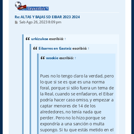
Re: ALTAS Y BAJAS SD EIBAR 2023 2024
M
Sab Ago 26, 2023 8:09 pm
e
n
s
a
urkizukoa
escribió:
↑
j
e
Eibarres en Gasteiz
escribió:
↑
wookie
escribió:
↑
Pues no lo tengo claro la verdad, pero
lo que si se es que es una norma
foral, porque si sólo fuera un tema de
la Real, cuando se enfadaron, el Eibar
podría hacer caso omiso, y empezar a
captar menores de 14 de los
alrededores, no tenía nada que
perder. Pero no lo hizo porque se
expondría a una sanción o multa
supongo. Si tu que estás metido en el