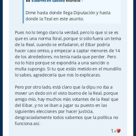
a
Eibarres en Gasteiz
escribió:
↑
j
e
Dime hasta donde llega Diputación y hasta
donde la Teal en este asunto.
Pues no lo tengo claro la verdad, pero lo que si se es
que es una norma foral, porque si sólo fuera un tema
de la Real, cuando se enfadaron, el Eibar podría
hacer caso omiso, y empezar a captar menores de 14
de los alrededores, no tenía nada que perder. Pero
no lo hizo porque se expondría a una sanción o
multa supongo. Si tu que estás metido en el mundillo
lo sabes, agradecería que nos lo explicaras.
Pero por otro lado, está claro que la dipu no iba a
mover un dedo sin el visto bueno de la Real, porque
amigo mío, hay muchos más votantes de la Real que
del Eibar, y no se iban a jugar su puesto en las
siguientes elecciones por hacer justicia,
desgraciadamente todos sabemos que la política no
funciona así.
1
x