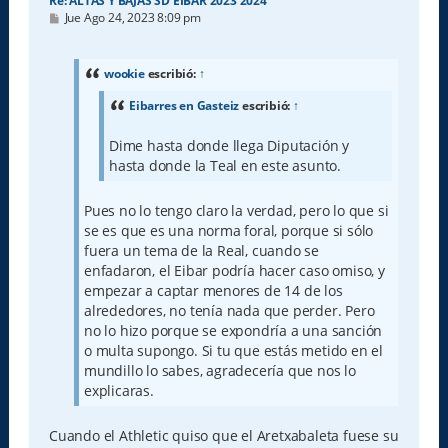
Re: ALTAS Y BAJAS SD EIBAR 2023 2024
M
Jue Ago 24, 2023 8:09 pm
e
n
s
a
wookie
escribió:
↑
j
e
Eibarres en Gasteiz
escribió:
↑
Dime hasta donde llega Diputación y
hasta donde la Teal en este asunto.
Pues no lo tengo claro la verdad, pero lo que si
se es que es una norma foral, porque si sólo
fuera un tema de la Real, cuando se
enfadaron, el Eibar podría hacer caso omiso, y
empezar a captar menores de 14 de los
alrededores, no tenía nada que perder. Pero
no lo hizo porque se expondría a una sanción
o multa supongo. Si tu que estás metido en el
mundillo lo sabes, agradecería que nos lo
explicaras.
Cuando el Athletic quiso que el Aretxabaleta fuese su