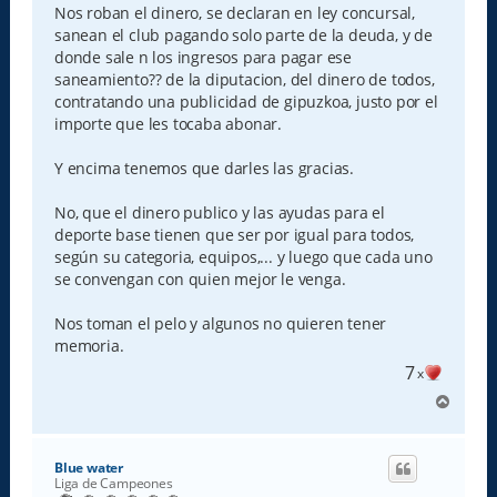
Nos roban el dinero, se declaran en ley concursal,
sanean el club pagando solo parte de la deuda, y de
donde sale n los ingresos para pagar ese
saneamiento?? de la diputacion, del dinero de todos,
contratando una publicidad de gipuzkoa, justo por el
importe que les tocaba abonar.
Y encima tenemos que darles las gracias.
No, que el dinero publico y las ayudas para el
deporte base tienen que ser por igual para todos,
según su categoria, equipos,... y luego que cada uno
se convengan con quien mejor le venga.
Nos toman el pelo y algunos no quieren tener
memoria.
7
x
A
r
r
i
Blue water
b
Liga de Campeones
a