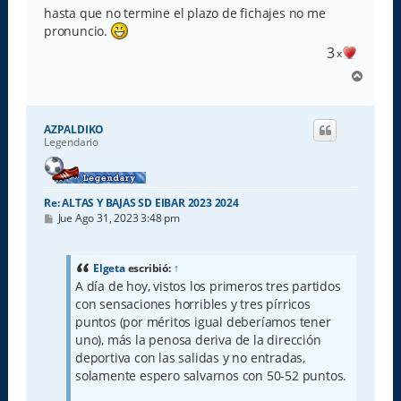
hasta que no termine el plazo de fichajes no me
pronuncio.
3
x
A
r
r
i
AZPALDIKO
b
Legendario
a
Re: ALTAS Y BAJAS SD EIBAR 2023 2024
M
Jue Ago 31, 2023 3:48 pm
e
n
s
a
Elgeta
escribió:
↑
j
A día de hoy, vistos los primeros tres partidos
e
con sensaciones horribles y tres pírricos
puntos (por méritos igual deberíamos tener
uno), más la penosa deriva de la dirección
deportiva con las salidas y no entradas,
solamente espero salvarnos con 50-52 puntos.