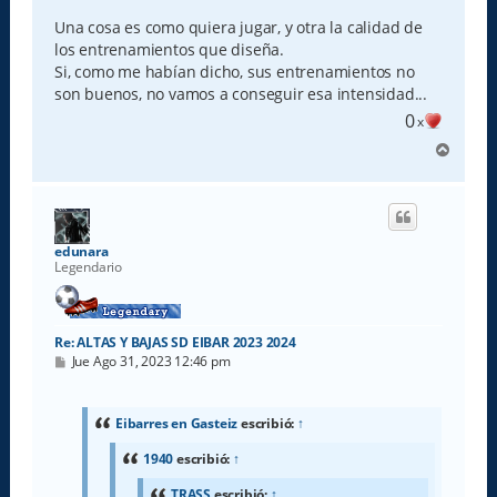
Una cosa es como quiera jugar, y otra la calidad de
los entrenamientos que diseña.
Si, como me habían dicho, sus entrenamientos no
son buenos, no vamos a conseguir esa intensidad...
0
x
A
r
r
i
b
a
edunara
Legendario
Re: ALTAS Y BAJAS SD EIBAR 2023 2024
M
Jue Ago 31, 2023 12:46 pm
e
n
s
a
Eibarres en Gasteiz
escribió:
↑
j
e
1940
escribió:
↑
TRASS
escribió:
↑