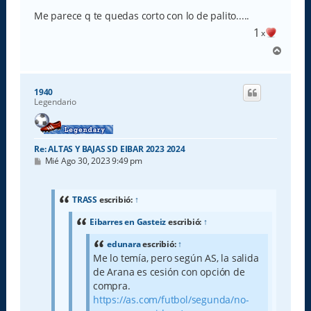
Me parece q te quedas corto con lo de palito.....
1
x
A
r
r
i
1940
b
Legendario
a
Re: ALTAS Y BAJAS SD EIBAR 2023 2024
M
Mié Ago 30, 2023 9:49 pm
e
n
s
a
TRASS
escribió:
↑
j
e
Eibarres en Gasteiz
escribió:
↑
edunara
escribió:
↑
Me lo temía, pero según AS, la salida
de Arana es cesión con opción de
compra.
https://as.com/futbol/segunda/no-