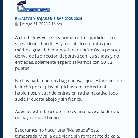
a
Re: ALTAS Y BAJAS SD EIBAR 2023 2024
M
Jue Ago 31, 2023 2:16 pm
e
n
s
A día de hoy, vistos los primeros tres partidos con
a
sensaciones horribles y tres pírricos puntos (por
j
e
méritos igual deberíamos tener uno), más la penosa
deriva de la dirección deportiva con las salidas y no
entradas, solamente espero salvarnos con 50-52
puntos.
No hay nada que nos haga pensar que estaremos en
la lucha por el play off (del ascenso directo ni
hablemos), y cuando entras en racha negativa todo
suele ir cuesta abajo y sin frenos.
Además está claro que esto es una nave a la deriva,
no hay nadie al timón.
Esperamos no hacer una "Malagada" esta
temporada, y ya la que viene sin remanente de caja,