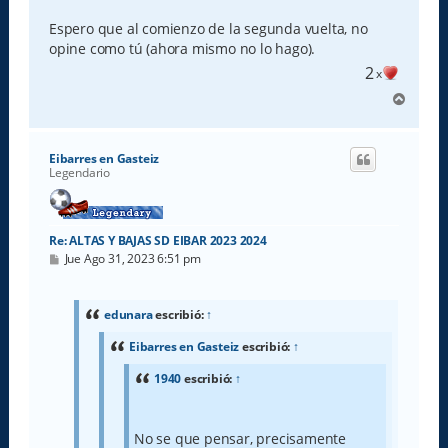
Espero que al comienzo de la segunda vuelta, no
opine como tú (ahora mismo no lo hago).
2
x
A
r
r
i
Eibarres en Gasteiz
b
Legendario
a
Re: ALTAS Y BAJAS SD EIBAR 2023 2024
M
Jue Ago 31, 2023 6:51 pm
e
n
s
a
edunara
escribió:
↑
j
e
Eibarres en Gasteiz
escribió:
↑
1940
escribió:
↑
No se que pensar, precisamente