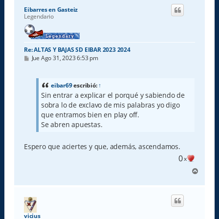
i
Eibarres en Gasteiz
b
Legendario
a
Re: ALTAS Y BAJAS SD EIBAR 2023 2024
M
Jue Ago 31, 2023 6:53 pm
e
n
s
a
eibar69
escribió:
↑
j
Sin entrar a explicar el porqué y sabiendo de
e
sobra lo de exclavo de mis palabras yo digo
que entramos bien en play off.
Se abren apuestas.
Espero que aciertes y que, además, ascendamos.
0
x
A
r
r
i
b
a
vicius