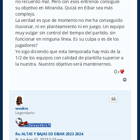
no recuerdo mal. Pero con esos entrenos consiguió
su objetivo en Miranda. Quizá en Eibar sea más
complejo.
La verdad es que de momento no me ha conseguido
ilusionar, ni en planteamiento ni en juego. Un equipo
muy vulgar sin control del tiempo del partido, sin
funcionar en ninguna línea. Es su culpa o es de los
jugadores?
Yo sigo diciendo que esta temporada hay más de la
1/2 de los equipos con calidad de plantilla superior a
la nuestra. Nuestro objetivo será mantenernos.
0
x
A
r
r
i
b
a
wookie
Legendario
Re: ALTAS Y BAJAS SD EIBAR 2023 2024
M
Jue Ago 31, 2023 1:15 pm