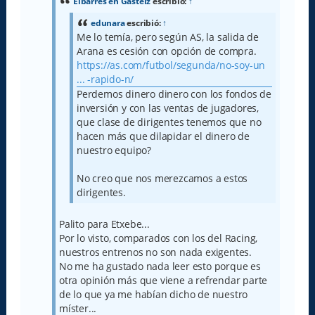
a
Eibarres en Gasteiz
escribió:
↑
j
e
edunara
escribió:
↑
Me lo temía, pero según AS, la salida de
Arana es cesión con opción de compra.
https://as.com/futbol/segunda/no-soy-un
... -rapido-n/
Perdemos dinero dinero con los fondos de
inversión y con las ventas de jugadores,
que clase de dirigentes tenemos que no
hacen más que dilapidar el dinero de
nuestro equipo?
No creo que nos merezcamos a estos
dirigentes.
Palito para Etxebe...
Por lo visto, comparados con los del Racing,
nuestros entrenos no son nada exigentes.
No me ha gustado nada leer esto porque es
otra opinión más que viene a refrendar parte
de lo que ya me habían dicho de nuestro
míster...