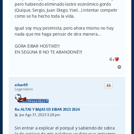
pero habiendo eliminado lastre económico gordo
(Quique, Sergio, Juan Diego, Yoel...) intentar competir
como se ha hecho toda la vida.
Igual soy muy pesimista, pero ahora mismo no hay
nada que me haga pensar de otra manera...
GORA EIBAR HOSTIXE!!!
EN SEGUNA B NO TE ABANDONÉ!!!
4
x
A
r
r
i
eibar69
b
Legendario
a
Re: ALTAS Y BAJAS SD EIBAR 2023 2024
M
Jue Ago 31, 2023 3:28 pm
e
n
s
Sin entrar a explicar el porqué y sabiendo de sobra
a
lo de exclavo de mis palabras yo digo que entramos