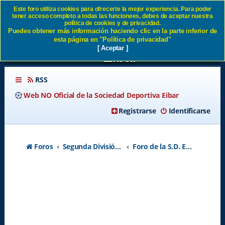
Este foro utiliza cookies para ofrecerte la mejor experiencia. Para poder
tener acceso completo a todas las funcionees, debes de aceptar nuestra
ALTAS Y BAJAS SD EIBAR
política de cookies y de privacidad.
Puedes obtener más información haciendo clic en la parte inferior de
2023 2024 - Página 21 SD
esta página en "Política de privacidad"
[ Aceptar ]
Eibar
RSS
Web NO Oficial de la Sociedad Deportiva Eibar
Registrarse
Identificarse
Foros
Segunda División A - Temporada 2026-2027
Foro de la S.D. Eibar