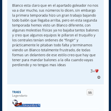
Blanco esta claro que en el apartado goleador no nos
va a dar mucho, sus números lo dicen, sin embargo
la primera temporada hizo un gran trabajo bajando
todo balón que llegaba arriba, pero en esta segunda
temporada hemos visto un Blanco diferente, con
algunas molestias físicas ya no bajaba tantos balones
y creo que algunos equipos le pillaron el truquillo y
los centrales tenían ordenes de "fingir" y
prácticamente le pitaban todo falta y terminamos
viendo un Blanco totalmente frustrado, de todas
formas un delantero de ese estilo creo que hay que
tener para mandar balones a la olla cuando vayas
perdiendo y no tengas mas ideas
3
x
A
r
r
i
TRASS
b
Legendario
a