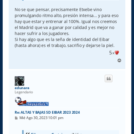
No se que pensar, precisamente Etxebe vino
promulgando ritmo alto, presión intensa... y para eso
hay que estar y entrenar al 100%. Igual nos creemos
el Madrid que va a ganar por calidad y es mejor no
hacer sufrir a los jugadores.
Si hay algo que es la seña de identidad del Eibar
(hasta ahora) es el trabajo, sacrifio y dejarse la piel.
5
x
A
r
r
i
b
a
edunara
Legendario
Re: ALTAS Y BAJAS SD EIBAR 2023 2024
M
Mié Ago 30, 2023 10:01 pm
e
n
s