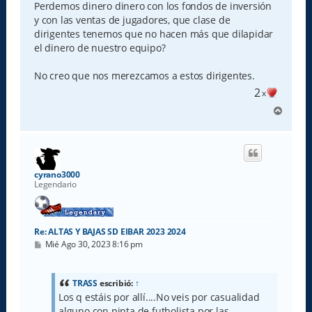
Perdemos dinero dinero con los fondos de inversión
y con las ventas de jugadores, que clase de
dirigentes tenemos que no hacen más que dilapidar
el dinero de nuestro equipo?
No creo que nos merezcamos a estos dirigentes.
2
x
A
r
r
i
b
a
cyrano3000
Legendario
Re: ALTAS Y BAJAS SD EIBAR 2023 2024
M
Mié Ago 30, 2023 8:16 pm
e
n
s
a
TRASS
escribió:
↑
j
Los q estáis por allí....No veis por casualidad
e
alguno con pinta de futbolista por las