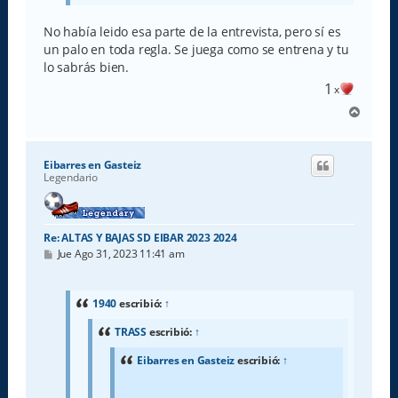
No había leido esa parte de la entrevista, pero sí es
un palo en toda regla. Se juega como se entrena y tu
lo sabrás bien.
1
x
A
r
r
i
Eibarres en Gasteiz
b
Legendario
a
Re: ALTAS Y BAJAS SD EIBAR 2023 2024
M
Jue Ago 31, 2023 11:41 am
e
n
s
a
1940
escribió:
↑
j
e
TRASS
escribió:
↑
Eibarres en Gasteiz
escribió:
↑