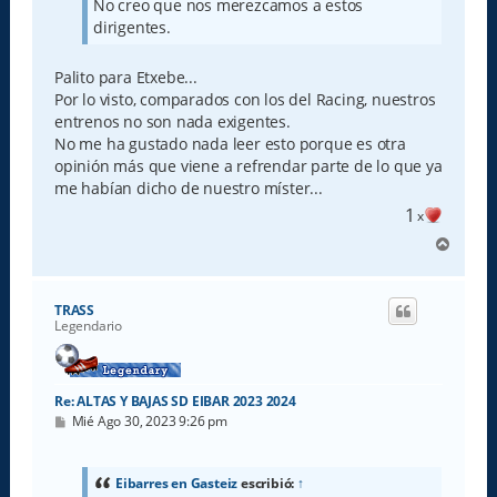
No creo que nos merezcamos a estos
dirigentes.
Palito para Etxebe...
Por lo visto, comparados con los del Racing, nuestros
entrenos no son nada exigentes.
No me ha gustado nada leer esto porque es otra
opinión más que viene a refrendar parte de lo que ya
me habían dicho de nuestro míster...
1
x
A
r
r
i
TRASS
b
Legendario
a
Re: ALTAS Y BAJAS SD EIBAR 2023 2024
M
Mié Ago 30, 2023 9:26 pm
e
n
s
a
Eibarres en Gasteiz
escribió:
↑