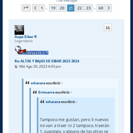
1798 mensajes
Página
21
de
60
1
19
20
22
23
60
21
Anterior
Siguiente
…
…
Aupa Eibar !!!
Legendario
Re: ALTAS Y BAJAS SD EIBAR 2023 2024
M
Mié Ago 30, 2023 4:43 pm
e
n
s
a
edunara
escribió:
↑
j
e
Ermuarra
escribió:
↑
edunara
escribió:
↑
Tampoco me gustan, pero 3 nuevos
no van a traer ni 2 tampoco, traerán
1, supongo, y alguno de los otros se