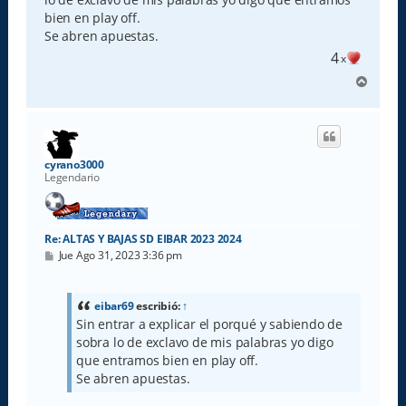
j
e
bien en play off.
Se abren apuestas.
4
x
A
r
r
i
b
a
cyrano3000
Legendario
Re: ALTAS Y BAJAS SD EIBAR 2023 2024
M
Jue Ago 31, 2023 3:36 pm
e
n
s
a
eibar69
escribió:
↑
j
Sin entrar a explicar el porqué y sabiendo de
e
sobra lo de exclavo de mis palabras yo digo
que entramos bien en play off.
Se abren apuestas.