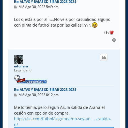
Re: ALTAS Y BAJAS SD EIBAR 2023 2024
M
Mié Ago 30, 2023 5:49 pm
e
n
s
Los q estáis por allí....No veis por casualidad alguno
a
con pinta de futbolista por las calles?????.
j
e
0
x
A
r
r
i
b
a
edunara
Legendario
Re: ALTAS Y BAJAS SD EIBAR 2023 2024
M
Mié Ago 30, 2023 8:12 pm
e
n
s
Me lo temía, pero según AS, la salida de Arana es
a
cesión con opción de compra.
j
e
https://as.com/futbol/segunda/no-soy-un ... -rapido-
n/