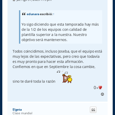
e
n
s
a
edunara
escribió:
↑
j
e
Yo sigo diciendo que esta temporada hay más
de la 1/2 de los equipos con calidad de
plantilla superior a la nuestra. Nuestro
objetivo será mantenernos.
Todos coincidimos, incluso Joseba, que el equipo está
muy lejos de las expectativas, pero creo que todavía
es muy pronto para hacer esta afirmación.
Confiemos en que en Septiembre la cosa cambie,
sino te daré toda la razón
0
x
A
r
r
i
Elgeta
b
Clase mundial