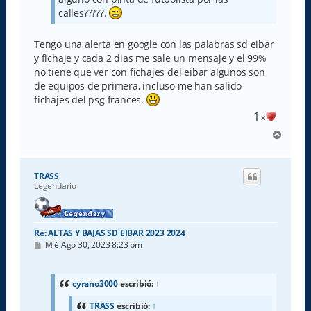
calles?????.
Tengo una alerta en google con las palabras sd eibar
y fichaje y cada 2 dias me sale un mensaje y el 99%
no tiene que ver con fichajes del eibar algunos son
de equipos de primera, incluso me han salido
fichajes del psg frances.
1
x
A
r
r
i
TRASS
b
Legendario
a
Re: ALTAS Y BAJAS SD EIBAR 2023 2024
M
Mié Ago 30, 2023 8:23 pm
e
n
s
a
cyrano3000
escribió:
↑
j
e
TRASS
escribió:
↑