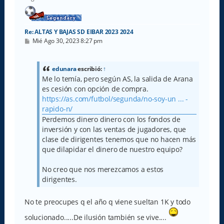
a
Re: ALTAS Y BAJAS SD EIBAR 2023 2024
M
Mié Ago 30, 2023 8:27 pm
e
n
s
a
edunara
escribió:
↑
j
Me lo temía, pero según AS, la salida de Arana
e
es cesión con opción de compra.
https://as.com/futbol/segunda/no-soy-un ... -
rapido-n/
Perdemos dinero dinero con los fondos de
inversión y con las ventas de jugadores, que
clase de dirigentes tenemos que no hacen más
que dilapidar el dinero de nuestro equipo?
No creo que nos merezcamos a estos
dirigentes.
No te preocupes q el año q viene sueltan 1K y todo
solucionado.....De ilusión también se vive....