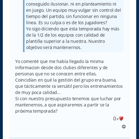
conseguido ilusionar, ni en planteamiento ni
en juego. Un equipo muy vulgar sin control del
tiempo del partido, sin funcionar en ninguna
línea. Es su culpa o es de los jugadores?
Yo sigo diciendo que esta temporada hay más
de la 1/2 de los equipos con calidad de
plantilla superior a la nuestra. Nuestro
objetivo será mantenernos.
Yo comenté que me había llegado la misma
informacion desde dos clubes diferentes y de
personas que no se conocen entre ellas.
Coincidían en qué la gestión del grupo era buena,
que tácticamente ra versátil pero los entrenamientos
de muy poca calidad...
Si con nuestro presupuesto tenemos que luchar por
mantenernos, a que aspiraremos a partir se la
próxima temporada?
0
x
A
r
r