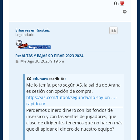
0
x
A
r
r
i
Eibarres en Gasteiz
b
Legendario
a
Re: ALTAS Y BAJAS SD EIBAR 2023 2024
M
Mié Ago 30, 2023 9:19 pm
e
n
s
a
edunara
escribió:
↑
j
Me lo temía, pero según AS, la salida de Arana
e
es cesión con opción de compra.
https://as.com/futbol/segunda/no-soy-un ... -
rapido-n/
Perdemos dinero dinero con los fondos de
inversión y con las ventas de jugadores, que
clase de dirigentes tenemos que no hacen más
que dilapidar el dinero de nuestro equipo?