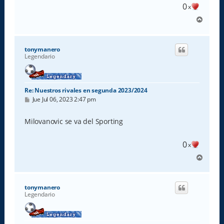
e
0
x
A
r
r
i
tonymanero
b
Legendario
a
Re: Nuestros rivales en segunda 2023/2024
M
Jue Jul 06, 2023 2:47 pm
e
n
s
Milovanovic se va del Sporting
a
j
e
0
x
A
r
r
i
tonymanero
b
Legendario
a