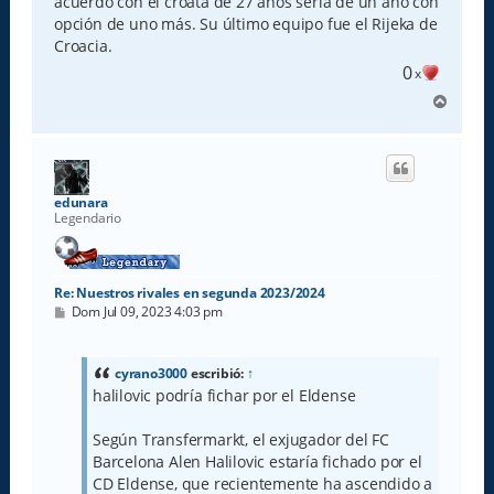
acuerdo con el croata de 27 años sería de un año con
opción de uno más. Su último equipo fue el Rijeka de
Croacia.
0
x
A
r
r
i
b
a
edunara
Legendario
Re: Nuestros rivales en segunda 2023/2024
M
Dom Jul 09, 2023 4:03 pm
e
n
s
a
cyrano3000
escribió:
↑
j
halilovic podría fichar por el Eldense
e
Según Transfermarkt, el exjugador del FC
Barcelona Alen Halilovic estaría fichado por el
CD Eldense, que recientemente ha ascendido a