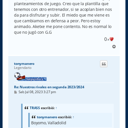
planteamientos de juego. Creo que la plantilla que
tenemos con otro entrenador, si se acoplan bien nos
da para disfrutar y subir. El miedo que me viene es
que cambiamos en defensa a peor. Pero estoy
animado. Aketxe me pone contento. No es normal lo
que no jugó con G.G
0
x
A
r
r
i
tonymanero
b
Legendario
a
Re: Nuestros rivales en segunda 2023/2024
M
Sab Jul 08, 2023 3:27 pm
e
n
s
a
TRASS
escribió:
↑
j
e
tonymanero
escribió:
↑
Boyomo, Valladolid