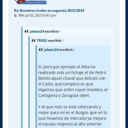
Re: Nuestros rivales en segunda 2023/2024
M
Mié Jul 05, 2023 6:41 pm
e
n
s
a
jabato24
escribió:
↑
j
e
TRASS
escribió:
↑
jabato24
escribió:
↑
Si, pero por ejemplo el Alba ha
realizado solo un fichaje el de Pedro
Benito aquel chaval que debuto con
el Cádiz, que tampoco es que
digamos que estén súper movidos, el
Cartagena y Zaragoza idem.
Y el que más se está reforzando y
mejor para mí es el Burgos que en lo
que llevamos de mercado ya mejoro
el equipo respecto al año anterior.