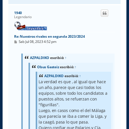
r
r
i
1940
b
Legendario
a
Re: Nuestros rivales en segunda 2023/2024
M
Sab Jul 08, 2023 4:52 pm
e
n
s
a
AZPALDIKO
escribió:
↑
j
e
Obus Gasteiz
escribió:
↑
AZPALDIKO
escribió:
↑
La verdad es que , al igual que hace
un año, parece que casi todos los
equipos, sobre todo los candidatos a
puestos altos, se refuerzan con
"figurillas".
Luego, en casos como el del Málaga
que parecía se iba a comer la Liga, y
la caagó, pasa lo que pasa.
Quiero confiar que Palacios y Cía,