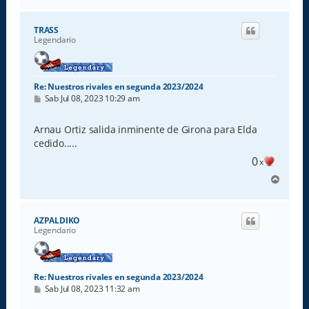
r
r
i
TRASS
b
Legendario
a
Re: Nuestros rivales en segunda 2023/2024
M
Sab Jul 08, 2023 10:29 am
e
n
s
Arnau Ortiz salida inminente de Girona para Elda
a
cedido.....
j
e
0
x
A
r
r
i
AZPALDIKO
b
Legendario
a
Re: Nuestros rivales en segunda 2023/2024
M
Sab Jul 08, 2023 11:32 am
e
n