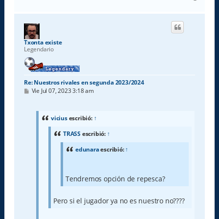
r
r
i
b
a
Txonta existe
Legendario
Re: Nuestros rivales en segunda 2023/2024
M
Vie Jul 07, 2023 3:18 am
e
n
s
a
vicius
escribió:
↑
j
e
TRASS
escribió:
↑
edunara
escribió:
↑
Tendremos opción de repesca?
Pero si el jugador ya no es nuestro no????