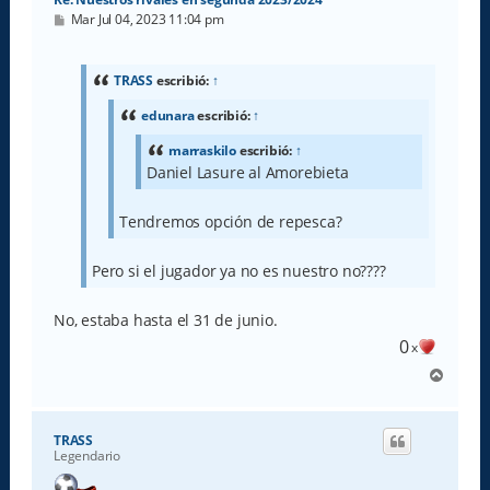
M
Mar Jul 04, 2023 11:04 pm
e
n
s
a
TRASS
escribió:
↑
j
e
edunara
escribió:
↑
marraskilo
escribió:
↑
Daniel Lasure al Amorebieta
Tendremos opción de repesca?
Pero si el jugador ya no es nuestro no????
No, estaba hasta el 31 de junio.
0
x
A
r
r
i
TRASS
b
Legendario
a