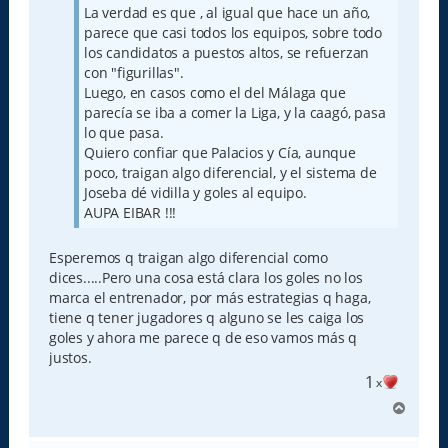
j
La verdad es que , al igual que hace un año,
e
parece que casi todos los equipos, sobre todo
los candidatos a puestos altos, se refuerzan
con "figurillas".
Luego, en casos como el del Málaga que
parecía se iba a comer la Liga, y la caagó, pasa
lo que pasa.
Quiero confiar que Palacios y Cía, aunque
poco, traigan algo diferencial, y el sistema de
Joseba dé vidilla y goles al equipo.
AUPA EIBAR !!!
Esperemos q traigan algo diferencial como
dices.....Pero una cosa está clara los goles no los
marca el entrenador, por más estrategias q haga,
tiene q tener jugadores q alguno se les caiga los
goles y ahora me parece q de eso vamos más q
justos.
1
x
A
r
r