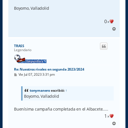
n
s
Boyomo, Valladolid
a
j
e
0
x
A
r
r
i
TRASS
b
Legendario
a
Re: Nuestros rivales en segunda 2023/2024
M
Vie Jul 07, 2023 3:31 pm
e
n
s
a
tonymanero
escribió:
↑
j
Boyomo, Valladolid
e
Buenísima campaña completada en el Albacete.....
1
x
A