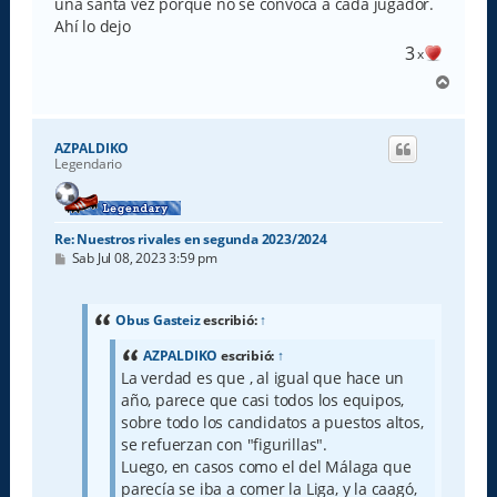
una santa vez porque no se convoca a cada jugador.
Ahí lo dejo
3
x
A
r
r
i
AZPALDIKO
b
Legendario
a
Re: Nuestros rivales en segunda 2023/2024
M
Sab Jul 08, 2023 3:59 pm
e
n
s
a
Obus Gasteiz
escribió:
↑
j
e
AZPALDIKO
escribió:
↑
La verdad es que , al igual que hace un
año, parece que casi todos los equipos,
sobre todo los candidatos a puestos altos,
se refuerzan con "figurillas".
Luego, en casos como el del Málaga que
parecía se iba a comer la Liga, y la caagó,