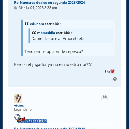
Re: Nuestros rivales en segunda 2023/2024
M
Mar Jul 04, 2023 8:28 pm
e
n
s
a
edunara
escribió:
↑
j
e
marraskilo
escribió:
↑
Daniel Lasure al Amorebieta
Tendremos opción de repesca?
Pero si el jugador ya no es nuestro no????
0
x
A
r
r
i
b
a
vicius
Legendario
Re: Nuestros rivales en segunda 2023/2024