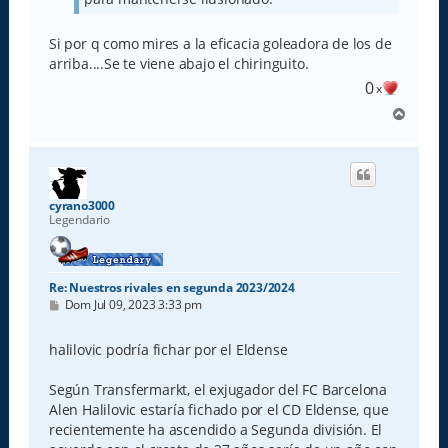
Si por q como mires a la eficacia goleadora de los de
arriba....Se te viene abajo el chiringuito.
0
x
A
r
r
i
b
a
cyrano3000
Legendario
Re: Nuestros rivales en segunda 2023/2024
M
Dom Jul 09, 2023 3:33 pm
e
n
s
halilovic podría fichar por el Eldense
a
j
e
Según Transfermarkt, el exjugador del FC Barcelona
Alen Halilovic estaría fichado por el CD Eldense, que
recientemente ha ascendido a Segunda división. El