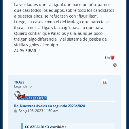
s
La verdad es que , al igual que hace un año, parece
a
que casi todos los equipos, sobre todo los candidatos
j
e
a puestos altos, se refuerzan con "figurillas".
Luego, en casos como el del Málaga que parecía se
iba a comer la Liga, y la caagó, pasa lo que pasa.
Quiero confiar que Palacios y Cía, aunque poco,
traigan algo diferencial, y el sistema de Joseba dé
vidilla y goles al equipo.
AUPA EIBAR !!!
0
x
A
r
r
i
TRASS
b
Legendario
a
Re: Nuestros rivales en segunda 2023/2024
M
Sab Jul 08, 2023 11:50 am
e
n
s
a
AZPALDIKO
escribió:
↑