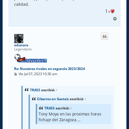
calidad.
1
x
A
r
r
i
b
a
edunara
Legendario
Re: Nuestros rivales en segunda 2023/2024
M
Vie Jul 07, 2023 10:30 am
e
n
s
a
TRASS
escribió:
↑
j
e
Eibarres en Gasteiz
escribió:
↑
TRASS
escribió:
↑
Tony Moya en las proximas horas
fichaje del Zaragoza....