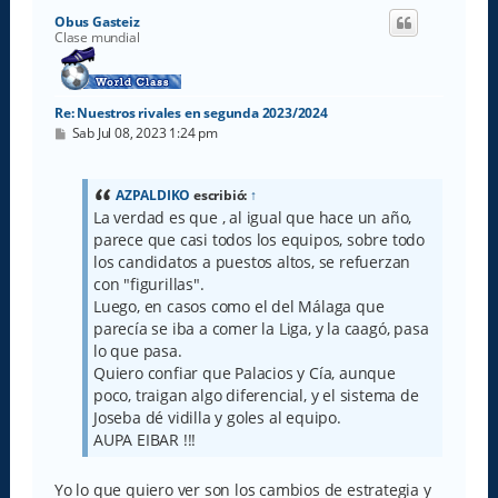
i
Obus Gasteiz
b
Clase mundial
a
Re: Nuestros rivales en segunda 2023/2024
M
Sab Jul 08, 2023 1:24 pm
e
n
s
a
AZPALDIKO
escribió:
↑
j
La verdad es que , al igual que hace un año,
e
parece que casi todos los equipos, sobre todo
los candidatos a puestos altos, se refuerzan
con "figurillas".
Luego, en casos como el del Málaga que
parecía se iba a comer la Liga, y la caagó, pasa
lo que pasa.
Quiero confiar que Palacios y Cía, aunque
poco, traigan algo diferencial, y el sistema de
Joseba dé vidilla y goles al equipo.
AUPA EIBAR !!!
Yo lo que quiero ver son los cambios de estrategia y