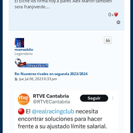
El Elche los firma hoy a pares Alex Martin tambien
a
sera franjiverde....
j
e
0
x
A
r
r
i
b
a
marraskilo
Legendario
Re: Nuestros rivales en segunda 2023/2024
M
Jue Jul 06, 2023 6:33 pm
e
n
s
a
j
e