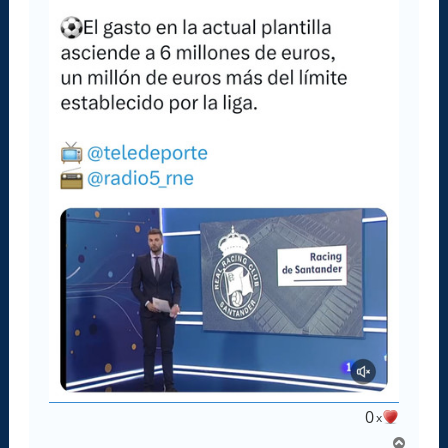
0
x
A