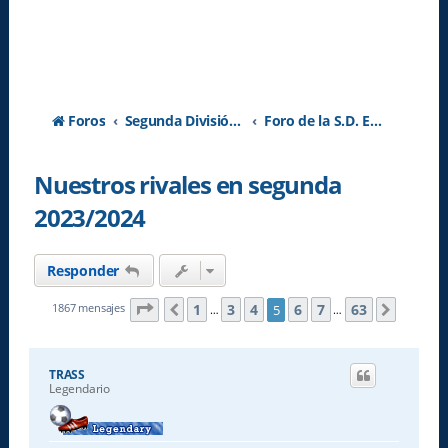
Foros
Segunda División A - Temporada 2026-2027
Foro de la S.D. Eibar
Nuestros rivales en segunda
2023/2024
Responder
Página
5
de
63
1
3
4
6
7
63
1867 mensajes
5
Anterior
Siguien
…
…
TRASS
Legendario