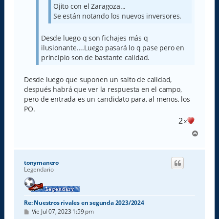
Ojito con el Zaragoza...
Se están notando los nuevos inversores.
Desde luego q son fichajes más q
ilusionante....Luego pasará lo q pase pero en
principio son de bastante calidad.
Desde luego que suponen un salto de calidad,
después habrá que ver la respuesta en el campo,
pero de entrada es un candidato para, al menos, los
PO.
2
x
A
r
r
i
tonymanero
b
Legendario
a
Re: Nuestros rivales en segunda 2023/2024
M
Vie Jul 07, 2023 1:59 pm
e