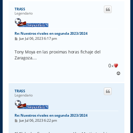
r
i
TRASS
b
Legendario
a
Re: Nuestros rivales en segunda 2023/2024
M
Jue Jul 06, 2023 6:17 pm
e
n
s
Tony Moya en las proximas horas fichaje del
a
Zaragoza....
j
e
0
x
A
r
r
i
TRASS
b
Legendario
a
Re: Nuestros rivales en segunda 2023/2024
M
Jue Jul 06, 2023 6:22 pm
e
n
s