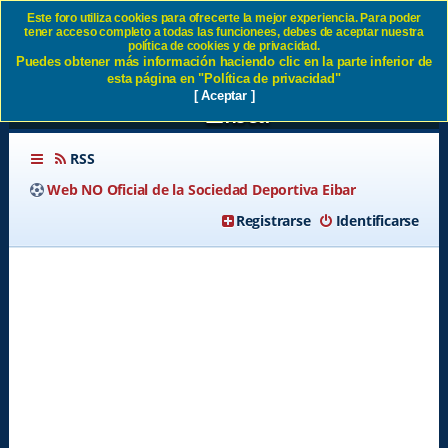
Este foro utiliza cookies para ofrecerte la mejor experiencia. Para poder
tener acceso completo a todas las funcionees, debes de aceptar nuestra
Nuestros rivales en segunda
política de cookies y de privacidad.
Puedes obtener más información haciendo clic en la parte inferior de
2023/2024 - Página 5 SD
esta página en "Política de privacidad"
[ Aceptar ]
Eibar
RSS
Web NO Oficial de la Sociedad Deportiva Eibar
Registrarse
Identificarse