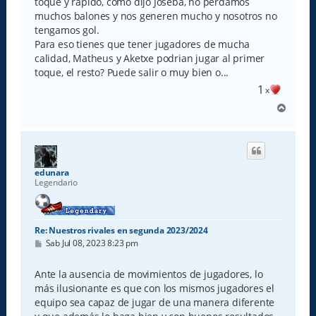
toque y rápido, como dijo Joseba, no perdamos
muchos balones y nos generen mucho y nosotros no
tengamos gol.
Para eso tienes que tener jugadores de mucha
calidad, Matheus y Aketxe podrian jugar al primer
toque, el resto? Puede salir o muy bien o...
1
x
A
r
r
i
b
a
edunara
Legendario
Re: Nuestros rivales en segunda 2023/2024
M
Sab Jul 08, 2023 8:23 pm
e
n
s
Ante la ausencia de movimientos de jugadores, lo
a
más ilusionante es que con los mismos jugadores el
j
e
equipo sea capaz de jugar de una manera diferente