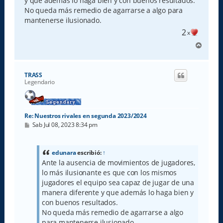
y que además lo haga bien y con buenos resultados.
No queda más remedio de agarrarse a algo para
mantenerse ilusionado.
2
x
A
r
r
i
TRASS
b
Legendario
a
Re: Nuestros rivales en segunda 2023/2024
M
Sab Jul 08, 2023 8:34 pm
e
n
s
a
edunara
escribió:
↑
j
Ante la ausencia de movimientos de jugadores,
e
lo más ilusionante es que con los mismos
jugadores el equipo sea capaz de jugar de una
manera diferente y que además lo haga bien y
con buenos resultados.
No queda más remedio de agarrarse a algo
para mantenerse ilusionado.