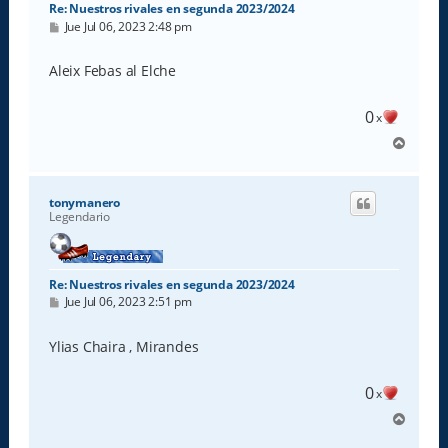
Re: Nuestros rivales en segunda 2023/2024
M
Jue Jul 06, 2023 2:48 pm
e
n
s
Aleix Febas al Elche
a
j
e
0
x
A
r
r
i
tonymanero
b
Legendario
a
Re: Nuestros rivales en segunda 2023/2024
M
Jue Jul 06, 2023 2:51 pm
e
n
s
Ylias Chaira , Mirandes
a
j
e
0
x
A
r