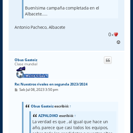
Buenísima campaña completada en el
Albacete.....
Antonio Pacheco, Albacete
0
x
A
r
r
i
Obus Gasteiz
b
Clase mundial
a
Re: Nuestros rivales en segunda 2023/2024
M
Sab Jul 08, 2023 3:50 pm
e
n
s
a
Obus Gasteiz
escribió:
↑
j
e
AZPALDIKO
escribió:
↑
La verdad es que , al igual que hace un
año, parece que casi todos los equipos,