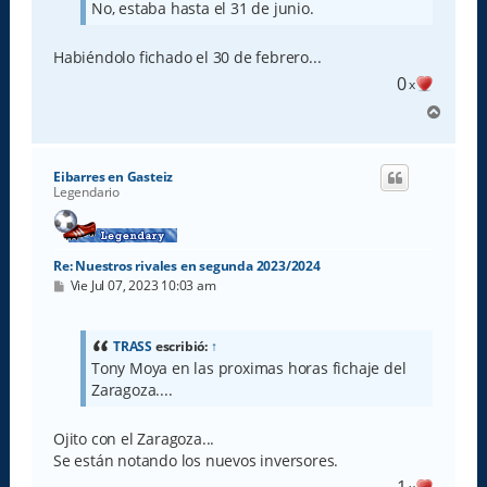
No, estaba hasta el 31 de junio.
Habiéndolo fichado el 30 de febrero...
0
x
A
r
r
i
Eibarres en Gasteiz
b
Legendario
a
Re: Nuestros rivales en segunda 2023/2024
M
Vie Jul 07, 2023 10:03 am
e
n
s
a
TRASS
escribió:
↑
j
Tony Moya en las proximas horas fichaje del
e
Zaragoza....
Ojito con el Zaragoza...
Se están notando los nuevos inversores.
1