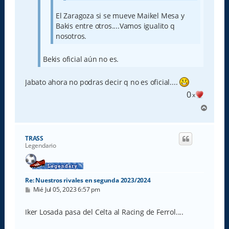
El Zaragoza si se mueve Maikel Mesa y
Bakis entre otros....Vamos igualito q
nosotros.
Bekis oficial aún no es.
Jabato ahora no podras decir q no es oficial....
0
x
A
r
r
i
TRASS
b
Legendario
a
Re: Nuestros rivales en segunda 2023/2024
M
Mié Jul 05, 2023 6:57 pm
e
n
s
Iker Losada pasa del Celta al Racing de Ferrol....
a
j