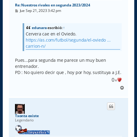
Re: Nuestros rivales en segunda 2023/2024
M
Jue Sep 21, 2023 3:42 pm
e
n
s
a
edunara
escribió:
↑
j
Cervera cae en el Oviedo.
e
https://as.com/futbol/segunda/el-oviedo ...
carrion-n/
Pues...para segunda me parece un muy buen
entrenador.
PD : No quiero decir que , hoy por hoy, sustituya a J.E.
0
x
A
r
r
i
b
a
Txonta existe
Legendario