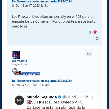
Re: Nuestros rivales en segunda 2023/2024
M
Dom Sep 17, 2023 8:42 pm
e
n
s
Los Finetwork les pitan un penalty en el 103 para q
a
empate los de Cornella....Por otro parte parece tonto
j
e
pero lo es...
0
x
A
r
r
i
b
a
marraskilo
Legendario
Re: Nuestros rivales en segunda 2023/2024
M
Mié Sep 20, 2023 9:47 am
e
n
s
a
j
e