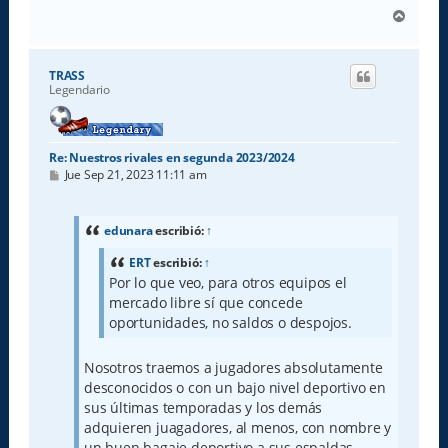
A
r
r
i
TRASS
b
Legendario
a
Re: Nuestros rivales en segunda 2023/2024
M
Jue Sep 21, 2023 11:11 am
e
n
s
a
edunara
escribió:
↑
j
e
ERT
escribió:
↑
Por lo que veo, para otros equipos el
mercado libre sí que concede
oportunidades, no saldos o despojos.
Nosotros traemos a jugadores absolutamente
desconocidos o con un bajo nivel deportivo en
sus últimas temporadas y los demás
adquieren juagadores, al menos, con nombre y
un buen bagaje deportivo a sus espaldas.