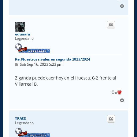
A
r
r
i
b
a
edunara
Legendario
Re: Nuestros rivales en segunda 2023/2024
M
Sab Sep 16, 2023 5:23 pm
e
n
s
Ziganda puede caer hoy en el Huesca, 0-2 frente al
a
Villarreal B.
j
e
0
x
A
r
r
i
TRASS
b
Legendario
a