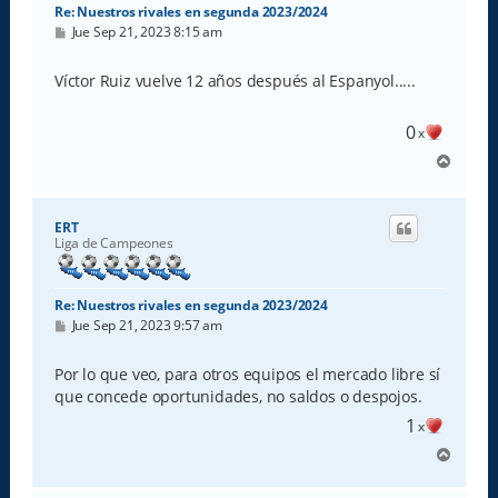
Re: Nuestros rivales en segunda 2023/2024
M
Jue Sep 21, 2023 8:15 am
e
n
s
Víctor Ruiz vuelve 12 años después al Espanyol.....
a
j
e
0
x
A
r
r
i
ERT
b
Liga de Campeones
a
Re: Nuestros rivales en segunda 2023/2024
M
Jue Sep 21, 2023 9:57 am
e
n
s
Por lo que veo, para otros equipos el mercado libre sí
a
que concede oportunidades, no saldos o despojos.
j
e
1
x
A
r
r