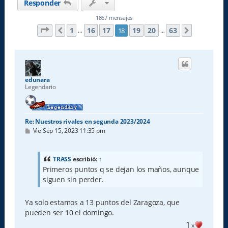
Responder
1867 mensajes
Página
18
de
63
1
16
17
19
20
63
18
Anterior
Siguiente
…
…
edunara
Legendario
Re: Nuestros rivales en segunda 2023/2024
M
Vie Sep 15, 2023 11:35 pm
e
n
s
a
TRASS
escribió:
↑
j
Primeros puntos q se dejan los maños, aunque
e
siguen sin perder.
Ya solo estamos a 13 puntos del Zaragoza, que
pueden ser 10 el domingo.
1
x