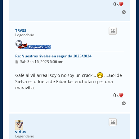
0
x
A
r
r
i
TRASS
b
Legendario
a
Re: Nuestros rivales en segunda 2023/2024
M
Sab Sep 16, 2023 6:06 pm
e
n
s
Gafe al Villarreal soy o no soy un crack...
....Gol de
a
Sielva es q fuera de Eibar las enchufan q es una
j
e
maravilla.
0
x
A
r
r
i
b
a
vicius
Legendario