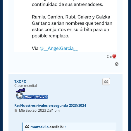
0
x
A
r
r
i
TXOPO
b
Clase mundial
a
Re: Nuestros rivales en segunda 2023/2024
M
Mié Sep 20, 2023 2:31 pm
e
n
s
a
marraskilo
escribió:
↑
j