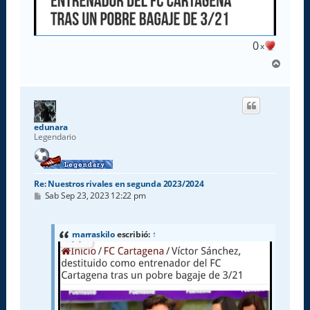
0
x
A
r
r
i
b
a
edunara
Legendario
Re: Nuestros rivales en segunda 2023/2024
M
Sab Sep 23, 2023 12:22 pm
e
n
s
a
marraskilo
escribió:
↑
j
e