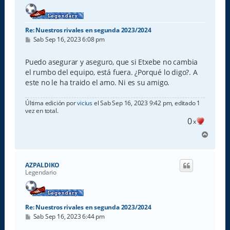
Re: Nuestros rivales en segunda 2023/2024
M
Sab Sep 16, 2023 6:08 pm
e
n
s
Puedo asegurar y aseguro, que si Etxebe no cambia
a
el rumbo del equipo, está fuera. ¿Porqué lo digo?. A
j
e
este no le ha traido el amo. Ni es su amigo.
Última edición por
vicius
el Sab Sep 16, 2023 9:42 pm, editado 1
vez en total.
0
x
A
r
r
i
AZPALDIKO
b
Legendario
a
Re: Nuestros rivales en segunda 2023/2024
M
Sab Sep 16, 2023 6:44 pm
e