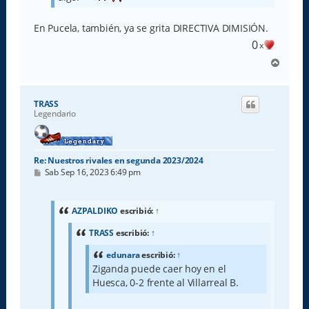
En Pucela, también, ya se grita DIRECTIVA DIMISIÓN.
0
x
A
r
r
i
TRASS
b
Legendario
a
Re: Nuestros rivales en segunda 2023/2024
M
Sab Sep 16, 2023 6:49 pm
e
n
s
a
AZPALDIKO
escribió:
↑
j
e
TRASS
escribió:
↑
edunara
escribió:
↑
Ziganda puede caer hoy en el
Huesca, 0-2 frente al Villarreal B.