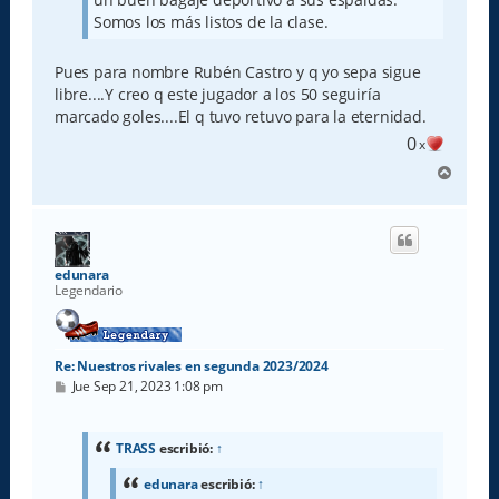
Somos los más listos de la clase.
Pues para nombre Rubén Castro y q yo sepa sigue
libre....Y creo q este jugador a los 50 seguiría
marcado goles....El q tuvo retuvo para la eternidad.
0
x
A
r
r
i
b
a
edunara
Legendario
Re: Nuestros rivales en segunda 2023/2024
M
Jue Sep 21, 2023 1:08 pm
e
n
s
a
TRASS
escribió:
↑
j
e
edunara
escribió:
↑