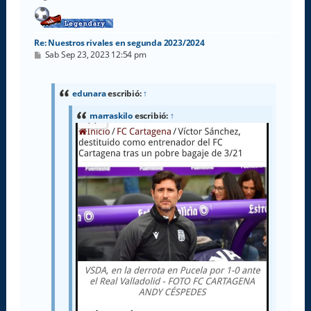
a
Re: Nuestros rivales en segunda 2023/2024
M
Sab Sep 23, 2023 12:54 pm
e
n
s
a
edunara
escribió:
↑
j
e
marraskilo
escribió:
↑