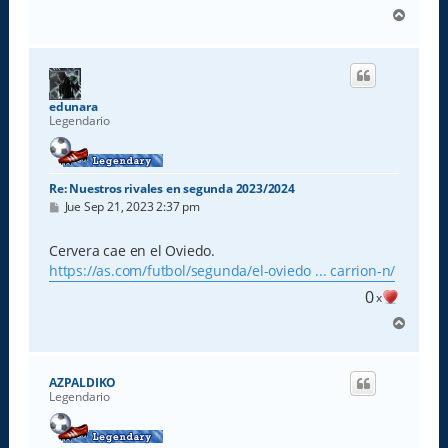
A
r
r
i
b
a
edunara
Legendario
Re: Nuestros rivales en segunda 2023/2024
M
Jue Sep 21, 2023 2:37 pm
e
n
s
Cervera cae en el Oviedo.
a
https://as.com/futbol/segunda/el-oviedo ... carrion-n/
j
e
0
x
A
r
r
i
AZPALDIKO
b
Legendario
a