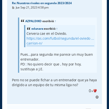
Re: Nuestros rivales en segunda 2023/2024
M
Jue Sep 21, 2023 4:58 pm
e
n
s
a
AZPALDIKO
escribió:
↑
j
e
edunara
escribió:
↑
Cervera cae en el Oviedo.
https://as.com/futbol/segunda/el-oviedo ...
carrion-n/
Pues...para segunda me parece un muy buen
entrenador.
PD : No quiero decir que , hoy por hoy,
sustituya a J.E.
Pero no se puede fichar a un entrenador que ya haya
dirigido a un equipo de tu misma liga no?
0
x
A
r
r