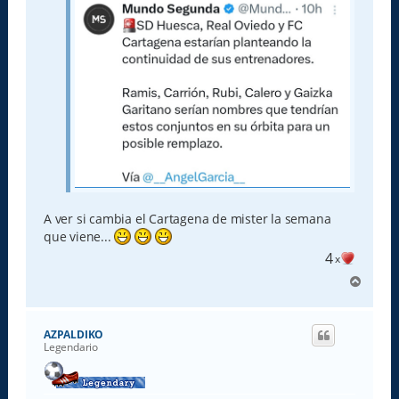
e
A ver si cambia el Cartagena de mister la semana
que viene...
4
x
A
r
r
i
AZPALDIKO
b
Legendario
a