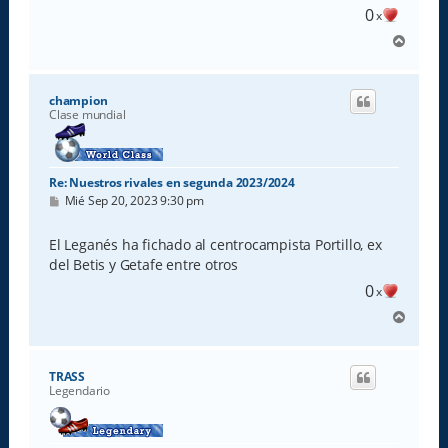
0
x
A
r
r
i
champion
b
Clase mundial
a
Re: Nuestros rivales en segunda 2023/2024
M
Mié Sep 20, 2023 9:30 pm
e
n
s
El Leganés ha fichado al centrocampista Portillo, ex
a
del Betis y Getafe entre otros
j
e
0
x
A
r
r
i
TRASS
b
Legendario
a