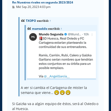
Re: Nuestros rivales en segunda 2023/2024
M
Mié Sep 20, 2023 4:03 pm
e
n
s
a
TXOPO
escribió:
↑
j
e
marraskilo
escribió:
↑
A ver si cambia el Cartagena de mister la
semana que viene...
Si Gaizka va a algún equipo de éstos, será al Oviedo o
al Huesca.