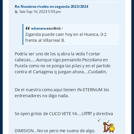
Re: Nuestros rivales en segunda 2023/2024
M
Sab Sep 16, 2023 5:59 pm
e
n
s
a
edunara
escribió:
↑
j
Ziganda puede caer hoy en el Huesca, 0-2
e
frente al Villarreal B.
Podría ser uno de los q abra la veda f cortar
cabezas.....Aunque sigo pensando Pezzolano en
Pucela como no se ponga las pilas y en el partido
contra el Cartagena q juegan ahora....Cuidadin.
De el nuestro como aquí tienen IN-ETERNUM los
entrenadores no digo nada.
Se oyen gritos de CUCO VETE YA....Ufffff y directiva
DIMISION...No se pero me suena de algo.