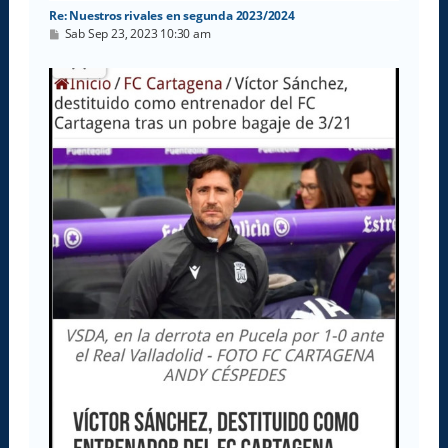
Re: Nuestros rivales en segunda 2023/2024
M
Sab Sep 23, 2023 10:30 am
e
n
s
a
j
e