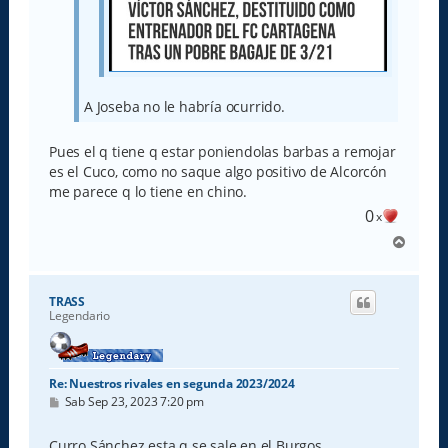
A Joseba no le habría ocurrido.
Pues el q tiene q estar poniendolas barbas a remojar
es el Cuco, como no saque algo positivo de Alcorcón
me parece q lo tiene en chino.
0
x
A
r
r
i
TRASS
b
Legendario
a
Re: Nuestros rivales en segunda 2023/2024
M
Sab Sep 23, 2023 7:20 pm
e
n
s
Curro Sánchez esta q se sale en el Burgos.....