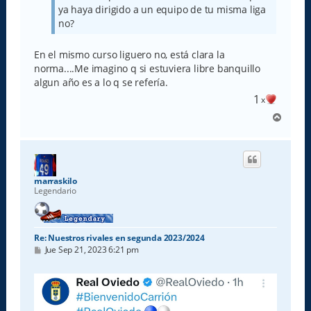
ya haya dirigido a un equipo de tu misma liga
no?
En el mismo curso liguero no, está clara la
norma....Me imagino q si estuviera libre banquillo
algun año es a lo q se refería.
1
x
A
r
r
i
b
a
marraskilo
Legendario
Re: Nuestros rivales en segunda 2023/2024
M
Jue Sep 21, 2023 6:21 pm
e
n
s
a
j
e