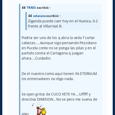
n
s
a
TRASS
escribió:
↑
j
e
edunara
escribió:
↑
Ziganda puede caer hoy en el Huesca, 0-2
frente al Villarreal B.
Podría ser uno de los q abra la veda f cortar
cabezas.....Aunque sigo pensando Pezzolano
en Pucela como no se ponga las pilas y en el
partido contra el Cartagena q juegan
ahora....Cuidadin.
De el nuestro como aquí tienen IN-ETERNUM
los entrenadores no digo nada.
Se oyen gritos de CUCO VETE YA....Ufffff y
directiva DIMISION...No se pero me suena de
algo.