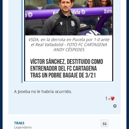
A Joseba no le habría ocurrido.
1
x
A
r
r
i
TRASS
b
Legendario