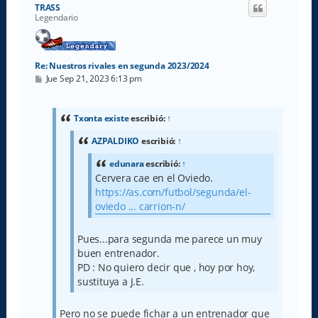
i
TRASS
b
Legendario
a
Re: Nuestros rivales en segunda 2023/2024
M
Jue Sep 21, 2023 6:13 pm
e
n
s
a
Txonta existe
escribió:
↑
j
e
AZPALDIKO
escribió:
↑
edunara
escribió:
↑
Cervera cae en el Oviedo.
https://as.com/futbol/segunda/el-
oviedo ... carrion-n/
Pues...para segunda me parece un muy
buen entrenador.
PD : No quiero decir que , hoy por hoy,
sustituya a J.E.
Pero no se puede fichar a un entrenador que