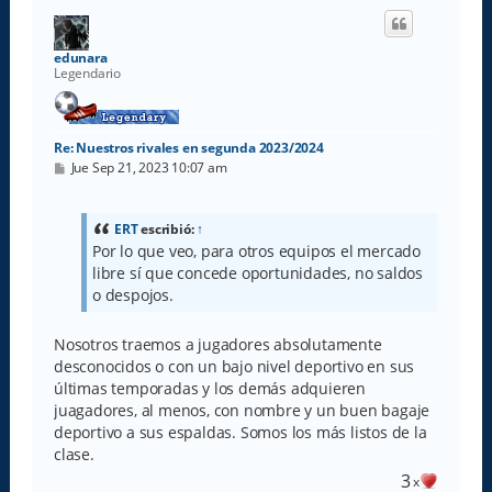
i
b
a
edunara
Legendario
Re: Nuestros rivales en segunda 2023/2024
M
Jue Sep 21, 2023 10:07 am
e
n
s
a
ERT
escribió:
↑
j
Por lo que veo, para otros equipos el mercado
e
libre sí que concede oportunidades, no saldos
o despojos.
Nosotros traemos a jugadores absolutamente
desconocidos o con un bajo nivel deportivo en sus
últimas temporadas y los demás adquieren
juagadores, al menos, con nombre y un buen bagaje
deportivo a sus espaldas. Somos los más listos de la
clase.
3
x