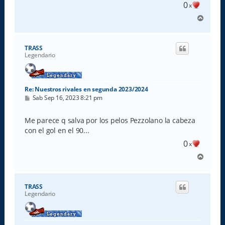
0
x
A
r
r
i
TRASS
b
Legendario
a
Re: Nuestros rivales en segunda 2023/2024
M
Sab Sep 16, 2023 8:21 pm
e
n
s
Me parece q salva por los pelos Pezzolano la cabeza
a
con el gol en el 90...
j
e
0
x
A
r
r
i
TRASS
b
Legendario
a