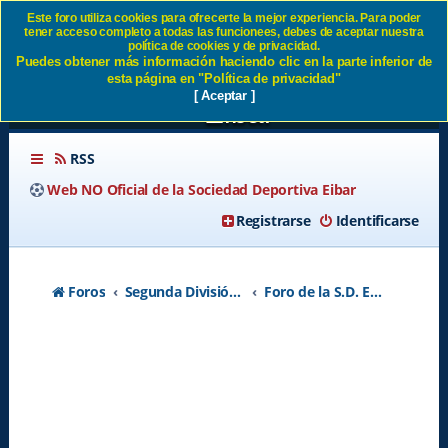
Este foro utiliza cookies para ofrecerte la mejor experiencia. Para poder
tener acceso completo a todas las funcionees, debes de aceptar nuestra
Nuestros rivales en segunda
política de cookies y de privacidad.
Puedes obtener más información haciendo clic en la parte inferior de
2023/2024 - Página 18 SD
esta página en "Política de privacidad"
[ Aceptar ]
Eibar
RSS
Web NO Oficial de la Sociedad Deportiva Eibar
Registrarse
Identificarse
Foros
Segunda División A - Temporada 2026-2027
Foro de la S.D. Eibar