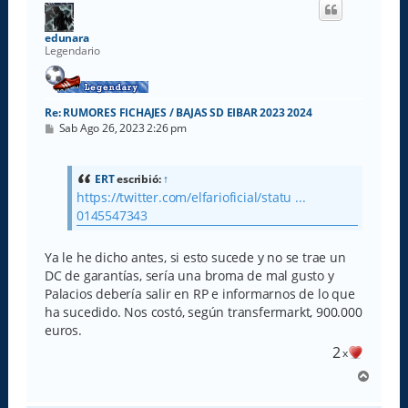
i
b
a
edunara
Legendario
Re: RUMORES FICHAJES / BAJAS SD EIBAR 2023 2024
M
Sab Ago 26, 2023 2:26 pm
e
n
s
a
ERT
escribió:
↑
j
https://twitter.com/elfarioficial/statu ...
e
0145547343
Ya le he dicho antes, si esto sucede y no se trae un
DC de garantías, sería una broma de mal gusto y
Palacios debería salir en RP e informarnos de lo que
ha sucedido. Nos costó, según transfermarkt, 900.000
euros.
2
x
A
r
r