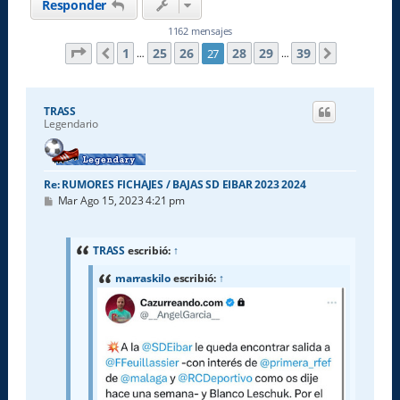
Responder
1162 mensajes
Página
27
de
39
1
25
26
28
29
39
27
Anterior
Siguiente
…
…
TRASS
Legendario
Re: RUMORES FICHAJES / BAJAS SD EIBAR 2023 2024
M
Mar Ago 15, 2023 4:21 pm
e
n
s
a
TRASS
escribió:
↑
j
e
marraskilo
escribió:
↑