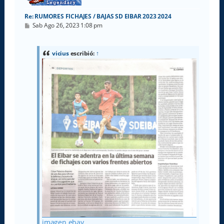
Re: RUMORES FICHAJES / BAJAS SD EIBAR 2023 2024
M
Sab Ago 26, 2023 1:08 pm
e
n
s
a
vicius
escribió:
↑
j
e
imagen ebay