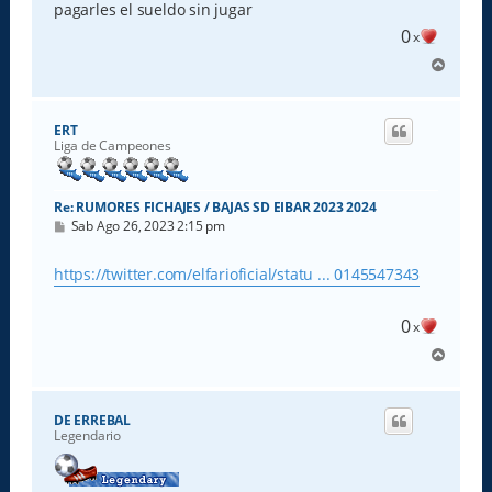
e
pagarles el sueldo sin jugar
0
x
A
r
r
i
ERT
b
Liga de Campeones
a
Re: RUMORES FICHAJES / BAJAS SD EIBAR 2023 2024
M
Sab Ago 26, 2023 2:15 pm
e
n
s
https://twitter.com/elfarioficial/statu ... 0145547343
a
j
e
0
x
A
r
r
i
DE ERREBAL
b
Legendario
a