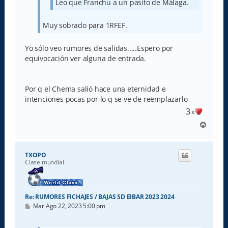
Leo que Franchu a un pasito de Málaga.
Muy sobrado para 1RFEF.
Yo sólo veo rumores de salidas.....Espero por
equivocación ver alguna de entrada.
Por q el Chema salió hace una eternidad e
intenciones pocas por lo q se ve de reemplazarlo
3
x
A
r
r
i
TXOPO
b
Clase mundial
a
Re: RUMORES FICHAJES / BAJAS SD EIBAR 2023 2024
M
Mar Ago 22, 2023 5:00 pm
e
n
s