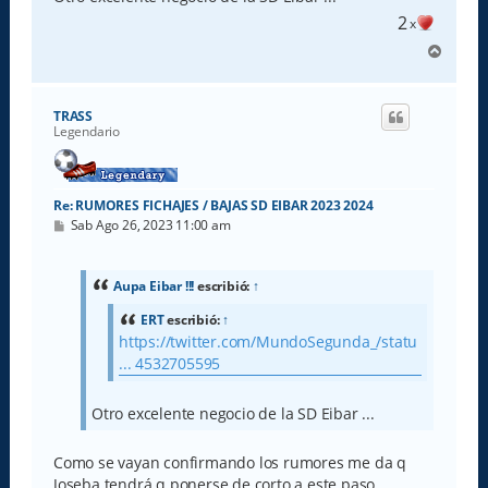
2
x
A
r
r
i
TRASS
b
Legendario
a
Re: RUMORES FICHAJES / BAJAS SD EIBAR 2023 2024
M
Sab Ago 26, 2023 11:00 am
e
n
s
a
Aupa Eibar !!!
escribió:
↑
j
e
ERT
escribió:
↑
https://twitter.com/MundoSegunda_/statu
... 4532705595
Otro excelente negocio de la SD Eibar ...
Como se vayan confirmando los rumores me da q
Joseba tendrá q ponerse de corto a este paso.....