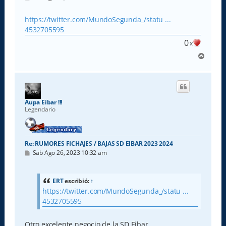
e
n
s
https://twitter.com/MundoSegunda_/statu ...
a
4532705595
j
e
0
x
A
r
r
i
b
a
Aupa Eibar !!!
Legendario
Re: RUMORES FICHAJES / BAJAS SD EIBAR 2023 2024
M
Sab Ago 26, 2023 10:32 am
e
n
s
a
ERT
escribió:
↑
j
https://twitter.com/MundoSegunda_/statu ...
e
4532705595
Otro excelente negocio de la SD Eibar ...