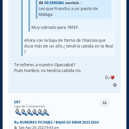
DE ERREBAL
escribió:
↑
Leo que Franchu a un pasito de
Málaga.
Muy sobrado para 1RFEF.
Ahora con la baja de forma de Olaizola que
dura más de un año ¿ tendría cabida en la Real
?
Te refieres a nuestro Oyarzabal?
Pues hombre, no tendría cabida no.
0
x
A
r
r
i
ERT
b
Liga de Campeones
a
Re: RUMORES FICHAJES / BAJAS SD EIBAR 2023 2024
M
Sab Ago 26, 2023 9:43 am