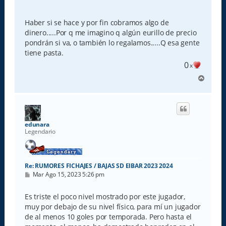
Haber si se hace y por fin cobramos algo de
dinero.....Por q me imagino q algún eurillo de precio
pondrán si va, o también lo regalamos.....Q esa gente
tiene pasta.
0
x
A
r
r
i
b
a
edunara
Legendario
Re: RUMORES FICHAJES / BAJAS SD EIBAR 2023 2024
M
Mar Ago 15, 2023 5:26 pm
e
n
s
Es triste el poco nivel mostrado por este jugador,
a
muy por debajo de su nivel físico, para mí un jugador
j
e
de al menos 10 goles por temporada. Pero hasta el