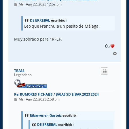
M
Mar Ago 22, 2023 12:52 pm
e
n
s
a
DE ERREBAL
escribió:
↑
j
Leo que Franchu a un pasito de Málaga.
e
Muy sobrado para 1RFEF.
0
x
A
r
r
i
TRASS
b
Legendario
a
Re: RUMORES FICHAJES / BAJAS SD EIBAR 2023 2024
M
Mar Ago 22, 2023 2:58 pm
e
n
s
a
Eibarres en Gasteiz
escribió:
↑
j
e
DE ERREBAL
escribió:
↑