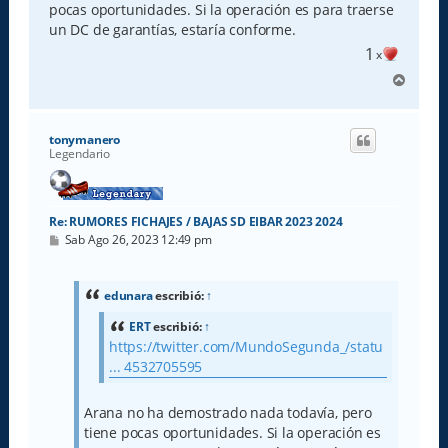
pocas oportunidades. Si la operación es para traerse
un DC de garantías, estaría conforme.
1
x
A
r
r
i
tonymanero
b
Legendario
a
Re: RUMORES FICHAJES / BAJAS SD EIBAR 2023 2024
M
Sab Ago 26, 2023 12:49 pm
e
n
s
a
edunara
escribió:
↑
j
e
ERT
escribió:
↑
https://twitter.com/MundoSegunda_/statu
... 4532705595
Arana no ha demostrado nada todavía, pero
tiene pocas oportunidades. Si la operación es