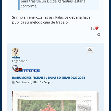
para traerse un DC de garantías, estaría
conforme.
Si vino en enero...si es así, Palacios debería hacer
pública su metodología de trabajo.
1
x
A
r
r
i
b
a
vicius
Legendario
Re: RUMORES FICHAJES / BAJAS SD EIBAR 2023 2024
M
Sab Ago 26, 2023 12:59 pm
e
n
s
a
j
e