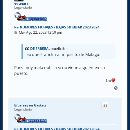
a
edunara
Legendario
Re: RUMORES FICHAJES / BAJAS SD EIBAR 2023 2024
M
Mar Ago 22, 2023 12:50 pm
e
n
s
a
DE ERREBAL
escribió:
↑
j
Leo que Franchu a un pasito de Málaga.
e
Pues muy mala noticia si no viene alguien en su
puesto.
0
x
A
r
r
i
Eibarres en Gasteiz
b
Legendario
a
Re: RUMORES FICHAJES / BAJAS SD EIBAR 2023 2024