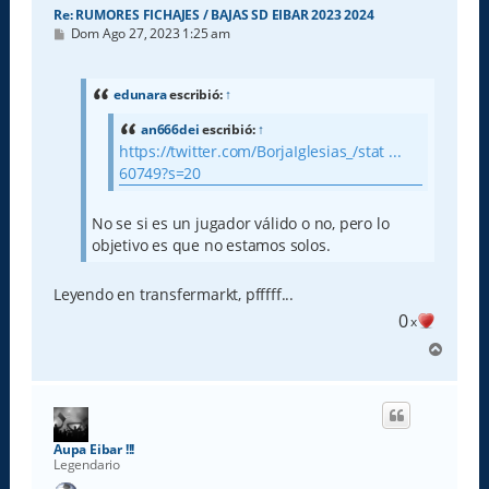
Re: RUMORES FICHAJES / BAJAS SD EIBAR 2023 2024
M
Dom Ago 27, 2023 1:25 am
e
n
s
a
edunara
escribió:
↑
j
e
an666dei
escribió:
↑
https://twitter.com/BorjaIglesias_/stat ...
60749?s=20
No se si es un jugador válido o no, pero lo
objetivo es que no estamos solos.
Leyendo en transfermarkt, pfffff...
0
x
A
r
r
i
b
a
Aupa Eibar !!!
Legendario