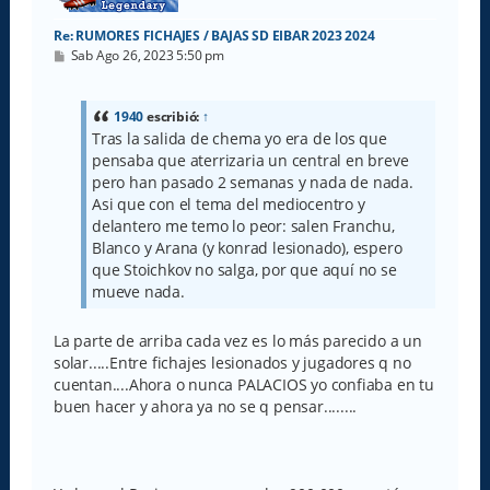
Re: RUMORES FICHAJES / BAJAS SD EIBAR 2023 2024
M
Sab Ago 26, 2023 5:50 pm
e
n
s
a
1940
escribió:
↑
j
Tras la salida de chema yo era de los que
e
pensaba que aterrizaria un central en breve
pero han pasado 2 semanas y nada de nada.
Asi que con el tema del mediocentro y
delantero me temo lo peor: salen Franchu,
Blanco y Arana (y konrad lesionado), espero
que Stoichkov no salga, por que aquí no se
mueve nada.
La parte de arriba cada vez es lo más parecido a un
solar.....Entre fichajes lesionados y jugadores q no
cuentan....Ahora o nunca PALACIOS yo confiaba en tu
buen hacer y ahora ya no se q pensar........