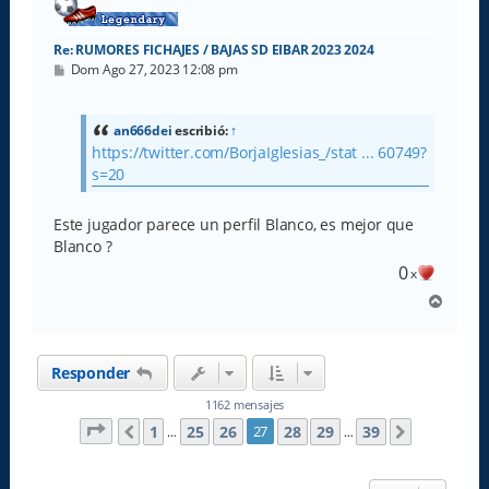
Re: RUMORES FICHAJES / BAJAS SD EIBAR 2023 2024
M
Dom Ago 27, 2023 12:08 pm
e
n
s
a
an666dei
escribió:
↑
j
https://twitter.com/BorjaIglesias_/stat ... 60749?
e
s=20
Este jugador parece un perfil Blanco, es mejor que
Blanco ?
0
x
A
r
r
i
Responder
b
a
1162 mensajes
Página
27
de
39
1
25
26
28
29
39
27
Anterior
Siguiente
…
…