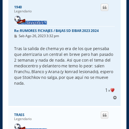
i
1940
b
Legendario
a
Re: RUMORES FICHAJES / BAJAS SD EIBAR 2023 2024
M
Sab Ago 26, 2023 3:32 pm
e
n
s
Tras la salida de chema yo era de los que pensaba
a
que aterrizaria un central en breve pero han pasado
j
e
2 semanas y nada de nada. Asi que con el tema del
mediocentro y delantero me temo lo peor: salen
Franchu, Blanco y Arana (y konrad lesionado), espero
que Stoichkov no salga, por que aquí no se mueve
nada.
1
x
A
r
r
i
TRASS
b
Legendario
a