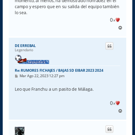
momento, al menos, ha demostrado honradez en el
campo y espero que en su salida del equipo también
lo sea.
0
x
A
r
r
i
DE ERREBAL
b
Legendario
a
Re: RUMORES FICHAJES / BAJAS SD EIBAR 2023 2024
M
Mar Ago 22, 2023 12:27 pm
e
n
s
Leo que Franchu a un pasito de Málaga.
a
j
e
0
x
A
r
r
i
b