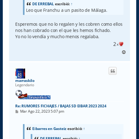
a
DE ERREBAL
escribió:
↑
j
Leo que Franchu a un pasito de Málaga.
e
Esperemos que no lo regalen y les cobren como ellos
nos han cobrado con el que les hemos fichado.
Yo no lo vendía y mucho menos regalaba.
2
x
A
r
r
i
b
a
marraskilo
Legendario
Re: RUMORES FICHAJES / BAJAS SD EIBAR 2023 2024
M
Mar Ago 22, 2023 5:07 pm
e
n
s
a
Eibarres en Gasteiz
escribió:
↑
j
e
DE ERREBAL
escribió:
↑