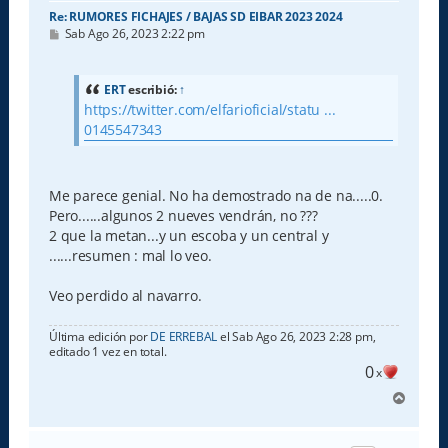
Re: RUMORES FICHAJES / BAJAS SD EIBAR 2023 2024
M
Sab Ago 26, 2023 2:22 pm
e
n
s
a
ERT
escribió:
↑
j
https://twitter.com/elfarioficial/statu ...
e
0145547343
Me parece genial. No ha demostrado na de na.....0.
Pero......algunos 2 nueves vendrán, no ???
2 que la metan...y un escoba y un central y
......resumen : mal lo veo.
Veo perdido al navarro.
Última edición por
DE ERREBAL
el Sab Ago 26, 2023 2:28 pm,
editado 1 vez en total.
0
x
A
r
r