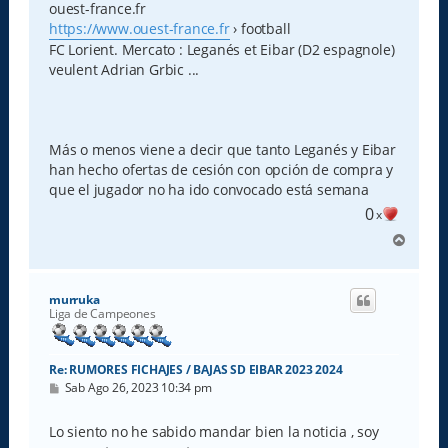
s
ouest-france.fr
a
https://www.ouest-france.fr
› football
j
e
FC Lorient. Mercato : Leganés et Eibar (D2 espagnole)
veulent Adrian Grbic ...
Más o menos viene a decir que tanto Leganés y Eibar
han hecho ofertas de cesión con opción de compra y
que el jugador no ha ido convocado está semana
0
x
A
r
r
i
murruka
b
Liga de Campeones
a
Re: RUMORES FICHAJES / BAJAS SD EIBAR 2023 2024
M
Sab Ago 26, 2023 10:34 pm
e
n
s
Lo siento no he sabido mandar bien la noticia , soy
a