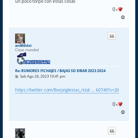
un poco torpe con estas cosas
j
e
0
x
A
r
r
i
b
a
an666dei
Clase mundial
Re: RUMORES FICHAJES / BAJAS SD EIBAR 2023 2024
M
Sab Ago 26, 2023 10:41 pm
e
n
s
https://twitter.com/BorjaIglesias_/stat ... 60749?s=20
a
j
e
0
x
A
r
r
i
b