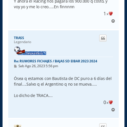
Y ahora el Racing nos pagara los 900.000 q costó, y
voy yo y me lo creo.....En finnnnn
1
x
A
r
r
i
TRASS
b
Legendario
a
Re: RUMORES FICHAJES / BAJAS SD EIBAR 2023 2024
M
Sab Ago 26, 2023 5:56 pm
e
n
s
Ósea q estamos con Bautista de DC puro a 6 días del
a
final....Salvo q el Argentino q no se mueva.....
j
e
Lo dicho de TRACA....
0
x
A
r
r
i