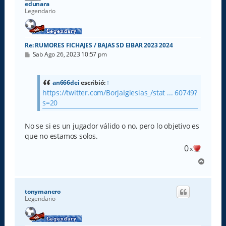
a
edunara
Legendario
Re: RUMORES FICHAJES / BAJAS SD EIBAR 2023 2024
M
Sab Ago 26, 2023 10:57 pm
e
n
s
a
an666dei
escribió:
↑
j
https://twitter.com/BorjaIglesias_/stat ... 60749?
e
s=20
No se si es un jugador válido o no, pero lo objetivo es
que no estamos solos.
0
x
A
r
r
i
tonymanero
b
Legendario
a