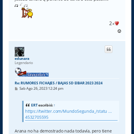
2
x
A
r
r
i
b
a
edunara
Legendario
Re: RUMORES FICHAJES / BAJAS SD EIBAR 2023 2024
M
Sab Ago 26, 2023 12:24 pm
e
n
s
a
ERT
escribió:
↑
j
https://twitter.com/MundoSegunda_/statu ...
e
4532705595
Arana no ha demostrado nada todavía, pero tiene