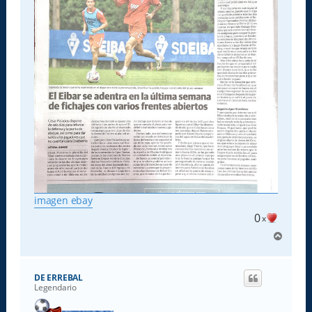
imagen ebay
0
x
A
r
r
i
DE ERREBAL
b
Legendario
a