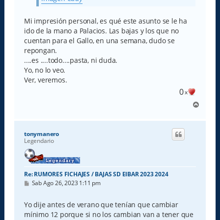
Mi impresión personal, es qué este asunto se le ha
ido de la mano a Palacios. Las bajas y los que no
cuentan para el Gallo, en una semana, dudo se
repongan.
....es ....todo....pasta, ni duda.
Yo, no lo veo.
Ver, veremos.
0
x
A
r
r
i
tonymanero
b
Legendario
a
Re: RUMORES FICHAJES / BAJAS SD EIBAR 2023 2024
M
Sab Ago 26, 2023 1:11 pm
e
n
s
Yo dije antes de verano que tenían que cambiar
a
mínimo 12 porque si no los cambian van a tener que
j