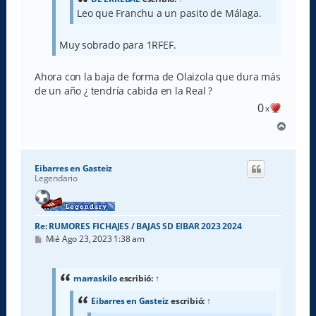
Leo que Franchu a un pasito de Málaga.
Muy sobrado para 1RFEF.
Ahora con la baja de forma de Olaizola que dura más
de un año ¿ tendría cabida en la Real ?
0
x
A
r
r
i
Eibarres en Gasteiz
b
Legendario
a
Re: RUMORES FICHAJES / BAJAS SD EIBAR 2023 2024
M
Mié Ago 23, 2023 1:38 am
e
n
s
a
marraskilo
escribió:
↑
j
e
Eibarres en Gasteiz
escribió:
↑