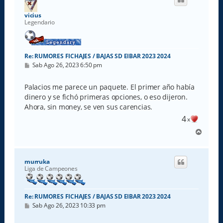
b
a
vicius
Legendario
Re: RUMORES FICHAJES / BAJAS SD EIBAR 2023 2024
M
Sab Ago 26, 2023 6:50 pm
e
n
s
Palacios me parece un paquete. El primer año había
a
dinero y se fichó primeras opciones, o eso dijeron.
j
e
Ahora, sin money, se ven sus carencias.
4
x
A
r
r
i
murruka
b
Liga de Campeones
a
Re: RUMORES FICHAJES / BAJAS SD EIBAR 2023 2024
M
Sab Ago 26, 2023 10:33 pm
e
n