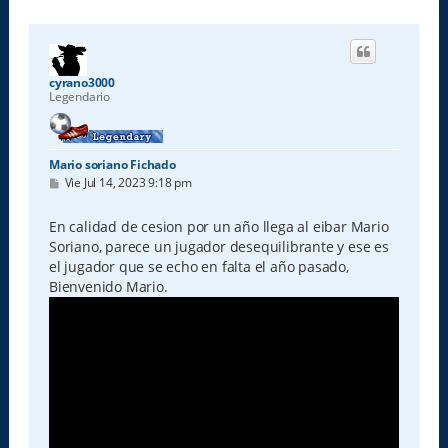
cyrano3000
Legendario
Mario soriano Fichado
M
Vie Jul 14, 2023 9:18 pm
e
n
s
En calidad de cesion por un año llega al eibar Mario
a
Soriano, parece un jugador desequilibrante y ese es
j
e
el jugador que se echo en falta el año pasado,
Bienvenido Mario.