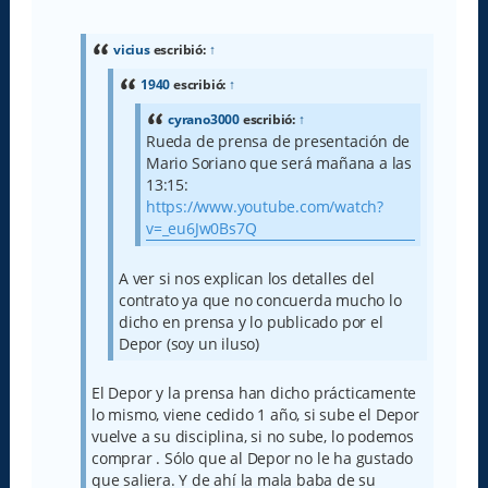
e
n
s
a
vicius
escribió:
↑
j
e
1940
escribió:
↑
cyrano3000
escribió:
↑
Rueda de prensa de presentación de
Mario Soriano que será mañana a las
13:15:
https://www.youtube.com/watch?
v=_eu6Jw0Bs7Q
A ver si nos explican los detalles del
contrato ya que no concuerda mucho lo
dicho en prensa y lo publicado por el
Depor (soy un iluso)
El Depor y la prensa han dicho prácticamente
lo mismo, viene cedido 1 año, si sube el Depor
vuelve a su disciplina, si no sube, lo podemos
comprar . Sólo que al Depor no le ha gustado
que saliera. Y de ahí la mala baba de su