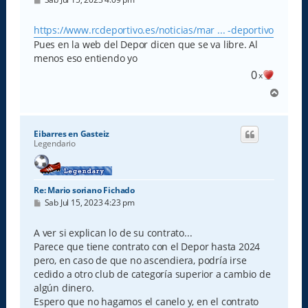
e
n
s
https://www.rcdeportivo.es/noticias/mar ... -deportivo
a
Pues en la web del Depor dicen que se va libre. Al
j
e
menos eso entiendo yo
0
x
A
r
r
i
Eibarres en Gasteiz
b
Legendario
a
Re: Mario soriano Fichado
M
Sab Jul 15, 2023 4:23 pm
e
n
s
A ver si explican lo de su contrato...
a
Parece que tiene contrato con el Depor hasta 2024
j
e
pero, en caso de que no ascendiera, podría irse
cedido a otro club de categoría superior a cambio de
algún dinero.
Espero que no hagamos el canelo y, en el contrato