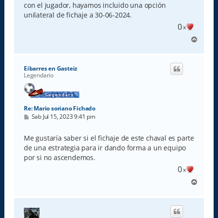
con el jugador, hayamos incluido una opción
unilateral de fichaje a 30-06-2024.
0
x
A
r
r
i
Eibarres en Gasteiz
b
Legendario
a
Re: Mario soriano Fichado
M
Sab Jul 15, 2023 9:41 pm
e
n
s
Me gustaría saber si el fichaje de este chaval es parte
a
de una estrategia para ir dando forma a un equipo
j
e
por si no ascendemos.
0
x
A
r
r
i
b