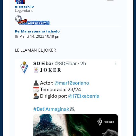
a
marraskilo
Legendario
Re: Mario soriano Fichado
M
Vie Jul 14, 2023 10:18 pm
e
n
s
LE LLAMAN EL JOKER
a
j
e