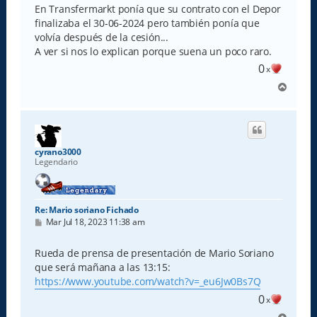
En Transfermarkt ponía que su contrato con el Depor
finalizaba el 30-06-2024 pero también ponía que
volvía después de la cesión...
A ver si nos lo explican porque suena un poco raro.
0
x
A
r
r
i
b
a
cyrano3000
Legendario
Re: Mario soriano Fichado
M
Mar Jul 18, 2023 11:38 am
e
n
s
Rueda de prensa de presentación de Mario Soriano
a
que será mañana a las 13:15:
j
e
https://www.youtube.com/watch?v=_eu6Jw0Bs7Q
0
x