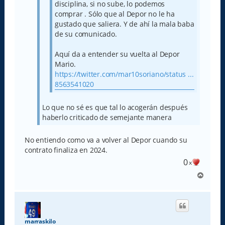
disciplina, si no sube, lo podemos
comprar . Sólo que al Depor no le ha
gustado que saliera. Y de ahí la mala baba
de su comunicado.
Aquí da a entender su vuelta al Depor
Mario.
https://twitter.com/mar10soriano/status ...
8563541020
Lo que no sé es que tal lo acogerán después
haberlo criticado de semejante manera
No entiendo como va a volver al Depor cuando su
contrato finaliza en 2024.
0
x
A
r
r
i
b
a
marraskilo