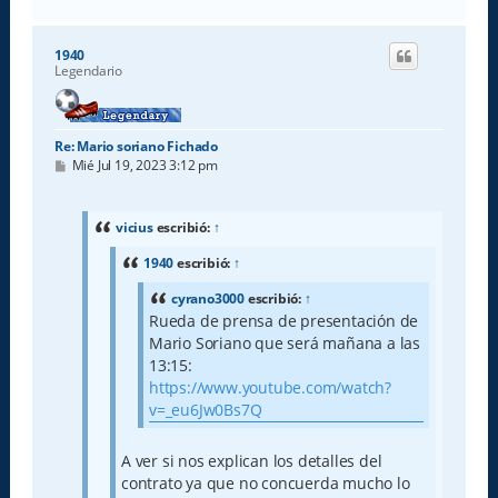
r
r
i
1940
b
Legendario
a
Re: Mario soriano Fichado
M
Mié Jul 19, 2023 3:12 pm
e
n
s
a
vicius
escribió:
↑
j
e
1940
escribió:
↑
cyrano3000
escribió:
↑
Rueda de prensa de presentación de
Mario Soriano que será mañana a las
13:15:
https://www.youtube.com/watch?
v=_eu6Jw0Bs7Q
A ver si nos explican los detalles del
contrato ya que no concuerda mucho lo