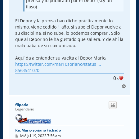
prensa y lo publicado por el Depor (soy un
iluso)
El Depor y la prensa han dicho prácticamente lo
mismo, viene cedido 1 año, si sube el Depor vuelve a
su disciplina, si no sube, lo podemos comprar . Sólo
que al Depor no le ha gustado que saliera. Y de ahí la
mala baba de su comunicado.
Aquí da a entender su vuelta al Depor Mario.
https://twitter.com/mar10soriano/status ...
8563541020
0
x
A
r
r
i
flipado
b
Legendario
a
Re: Mario soriano Fichado
M
Mié Jul 19, 2023 7:56 am