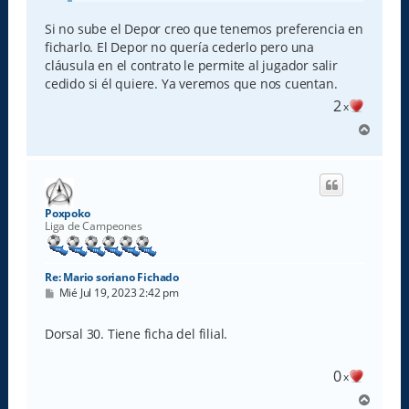
Si no sube el Depor creo que tenemos preferencia en
ficharlo. El Depor no quería cederlo pero una
cláusula en el contrato le permite al jugador salir
cedido si él quiere. Ya veremos que nos cuentan.
2
x
A
r
r
i
b
a
Poxpoko
Liga de Campeones
Re: Mario soriano Fichado
M
Mié Jul 19, 2023 2:42 pm
e
n
s
Dorsal 30. Tiene ficha del filial.
a
j
e
0
x
A