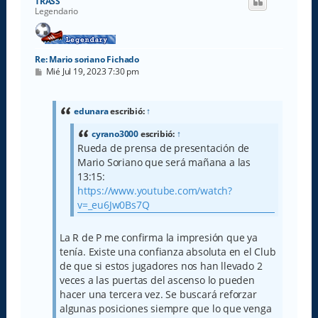
TRASS
b
Legendario
a
Re: Mario soriano Fichado
M
Mié Jul 19, 2023 7:30 pm
e
n
s
a
edunara
escribió:
↑
j
e
cyrano3000
escribió:
↑
Rueda de prensa de presentación de
Mario Soriano que será mañana a las
13:15:
https://www.youtube.com/watch?
v=_eu6Jw0Bs7Q
La R de P me confirma la impresión que ya
tenía. Existe una confianza absoluta en el Club
de que si estos jugadores nos han llevado 2
veces a las puertas del ascenso lo pueden
hacer una tercera vez. Se buscará reforzar
algunas posiciones siempre que lo que venga