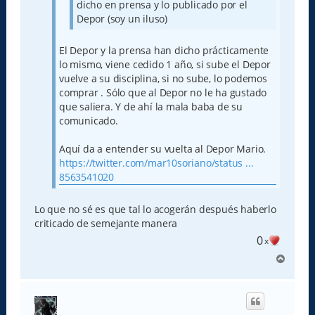
dicho en prensa y lo publicado por el
Depor (soy un iluso)
El Depor y la prensa han dicho prácticamente
lo mismo, viene cedido 1 año, si sube el Depor
vuelve a su disciplina, si no sube, lo podemos
comprar . Sólo que al Depor no le ha gustado
que saliera. Y de ahí la mala baba de su
comunicado.
Aquí da a entender su vuelta al Depor Mario.
https://twitter.com/mar10soriano/status ...
8563541020
Lo que no sé es que tal lo acogerán después haberlo
criticado de semejante manera
0
x
A
r
r
i
b