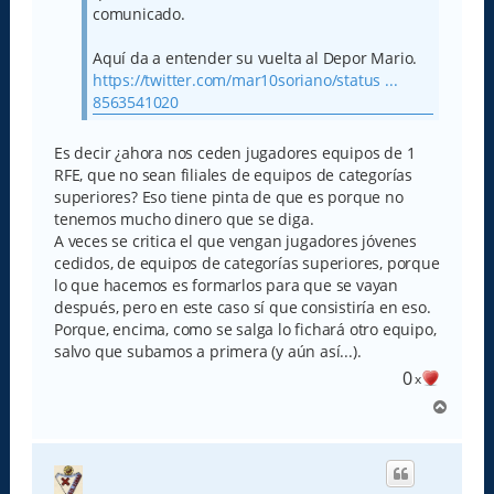
comunicado.
Aquí da a entender su vuelta al Depor Mario.
https://twitter.com/mar10soriano/status ...
8563541020
Es decir ¿ahora nos ceden jugadores equipos de 1
RFE, que no sean filiales de equipos de categorías
superiores? Eso tiene pinta de que es porque no
tenemos mucho dinero que se diga.
A veces se critica el que vengan jugadores jóvenes
cedidos, de equipos de categorías superiores, porque
lo que hacemos es formarlos para que se vayan
después, pero en este caso sí que consistiría en eso.
Porque, encima, como se salga lo fichará otro equipo,
salvo que subamos a primera (y aún así...).
0
x
A
r
r
i
b