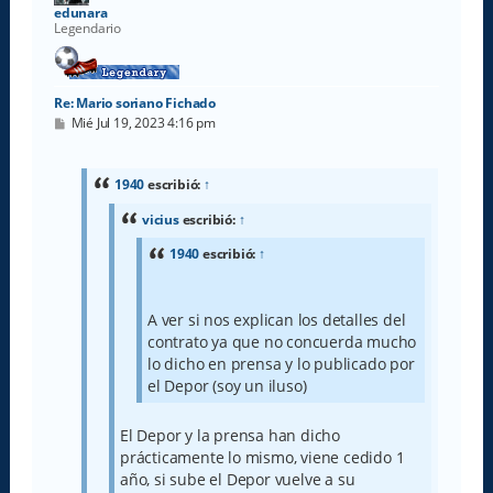
a
edunara
Legendario
Re: Mario soriano Fichado
M
Mié Jul 19, 2023 4:16 pm
e
n
s
a
1940
escribió:
↑
j
e
vicius
escribió:
↑
1940
escribió:
↑
A ver si nos explican los detalles del
contrato ya que no concuerda mucho
lo dicho en prensa y lo publicado por
el Depor (soy un iluso)
El Depor y la prensa han dicho
prácticamente lo mismo, viene cedido 1
año, si sube el Depor vuelve a su