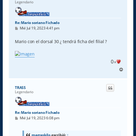
Legendario
Re: Mario soriano Fichado
M
Mié Jul 19, 2023 4:41 pm
e
n
s
Mario con el dorsal 30 ¿ tendrá ficha del filial ?
a
j
e
0
x
A
r
r
i
TRASS
b
Legendario
a
Re: Mario soriano Fichado
M
Mié Jul 19, 2023 6:08 pm
e
n
s
a
marraskilo
escribió:
↑