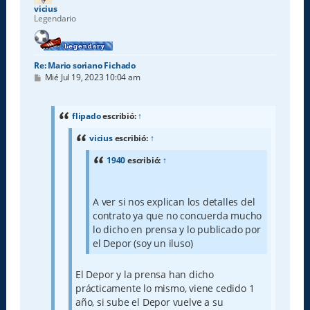
a
vicius
Legendario
Re: Mario soriano Fichado
M
Mié Jul 19, 2023 10:04 am
e
n
s
a
flipado
escribió:
↑
j
e
vicius
escribió:
↑
1940
escribió:
↑
A ver si nos explican los detalles del
contrato ya que no concuerda mucho
lo dicho en prensa y lo publicado por
el Depor (soy un iluso)
El Depor y la prensa han dicho
prácticamente lo mismo, viene cedido 1
año, si sube el Depor vuelve a su