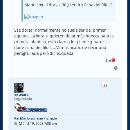
j
Mario con el dorsal 30 ¿ tendrá ficha del filial ?
e
Ese dorsal normalmente no suele ser del primer
equipo.....Ahora si quieren dejar más huecos para la
primera plantilla, está claro q lo q tiene q hacer es
darle ficha del.filial.....Vamos acabo de decir una
perogrullada pero dicho.queda.
0
x
A
r
r
i
b
a
edunara
Legendario
Re: Mario soriano Fichado
M
Mié Jul 19, 2023 7:08 pm
e