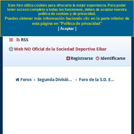
Este foro utiliza cookies para ofrecerte la mejor experiencia. Para poder
tener acceso completo a todas las funcionees, debes de aceptar nuestra
Mario soriano Fichado SD
política de cookies y de privacidad.
Puedes obtener más información haciendo clic en la parte inferior de
Eibar
esta página en "Política de privacidad"
[ Aceptar ]
RSS
Web NO Oficial de la Sociedad Deportiva Eibar
Registrarse
Identificarse
Foros
Segunda División A - Temporada 2026-2027
Foro de la S.D. Eibar