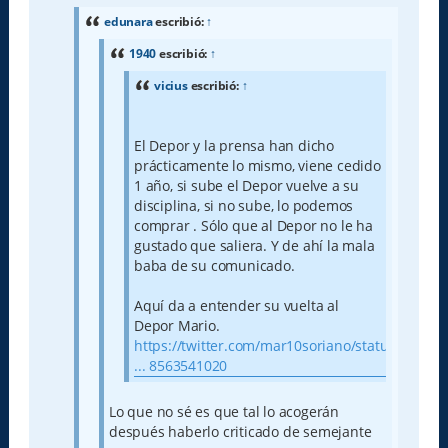
s
a
edunara
escribió:
↑
j
e
1940
escribió:
↑
vicius
escribió:
↑
El Depor y la prensa han dicho
prácticamente lo mismo, viene cedido
1 año, si sube el Depor vuelve a su
disciplina, si no sube, lo podemos
comprar . Sólo que al Depor no le ha
gustado que saliera. Y de ahí la mala
baba de su comunicado.
Aquí da a entender su vuelta al
Depor Mario.
https://twitter.com/mar10soriano/status
... 8563541020
Lo que no sé es que tal lo acogerán
después haberlo criticado de semejante