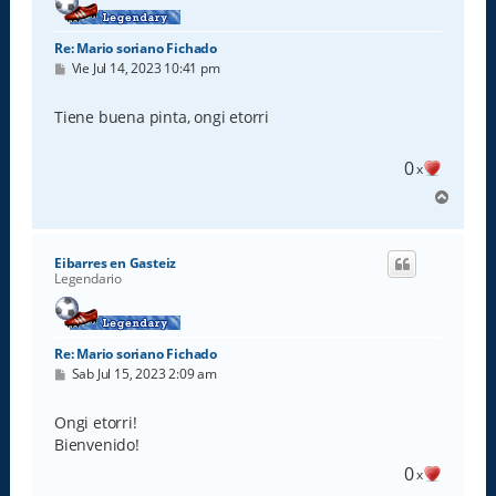
Re: Mario soriano Fichado
M
Vie Jul 14, 2023 10:41 pm
e
n
s
Tiene buena pinta, ongi etorri
a
j
e
0
x
A
r
r
i
Eibarres en Gasteiz
b
Legendario
a
Re: Mario soriano Fichado
M
Sab Jul 15, 2023 2:09 am
e
n
s
Ongi etorri!
a
Bienvenido!
j
e
0
x