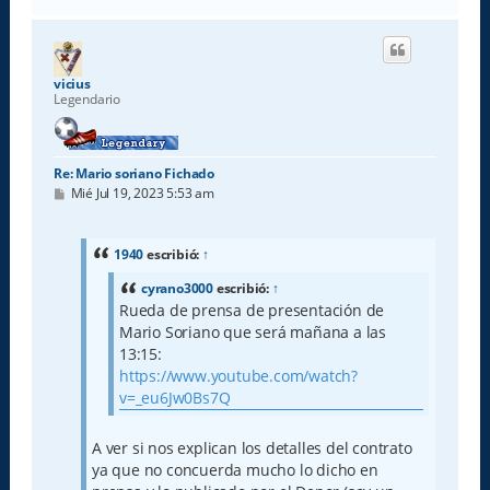
r
r
i
b
a
vicius
Legendario
Re: Mario soriano Fichado
M
Mié Jul 19, 2023 5:53 am
e
n
s
a
1940
escribió:
↑
j
e
cyrano3000
escribió:
↑
Rueda de prensa de presentación de
Mario Soriano que será mañana a las
13:15:
https://www.youtube.com/watch?
v=_eu6Jw0Bs7Q
A ver si nos explican los detalles del contrato
ya que no concuerda mucho lo dicho en