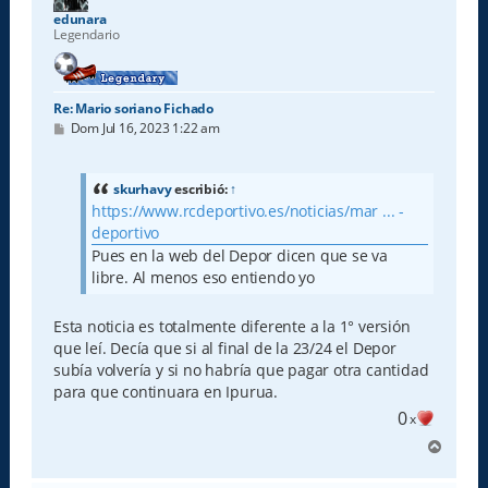
a
edunara
Legendario
Re: Mario soriano Fichado
M
Dom Jul 16, 2023 1:22 am
e
n
s
a
skurhavy
escribió:
↑
j
https://www.rcdeportivo.es/noticias/mar ... -
e
deportivo
Pues en la web del Depor dicen que se va
libre. Al menos eso entiendo yo
Esta noticia es totalmente diferente a la 1° versión
que leí. Decía que si al final de la 23/24 el Depor
subía volvería y si no habría que pagar otra cantidad
para que continuara en Ipurua.
0
x
A
r
r