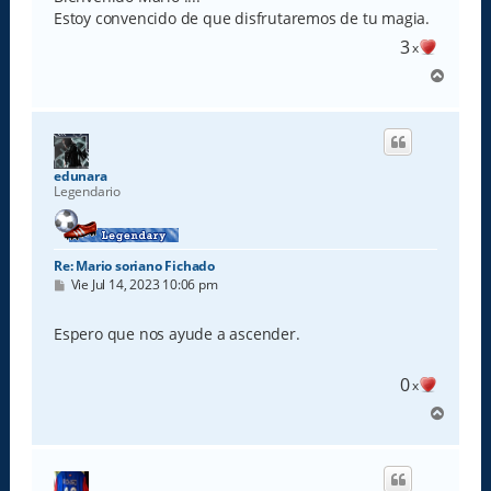
a
Estoy convencido de que disfrutaremos de tu magia.
j
e
3
x
A
r
r
i
b
a
edunara
Legendario
Re: Mario soriano Fichado
M
Vie Jul 14, 2023 10:06 pm
e
n
s
Espero que nos ayude a ascender.
a
j
e
0
x
A
r
r
i
b