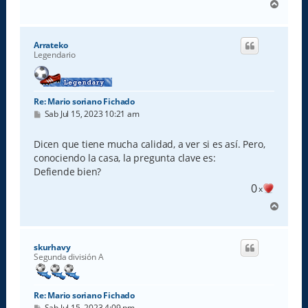
A
r
r
i
Arrateko
b
Legendario
a
Re: Mario soriano Fichado
M
Sab Jul 15, 2023 10:21 am
e
n
s
Dicen que tiene mucha calidad, a ver si es así. Pero,
a
conociendo la casa, la pregunta clave es:
j
e
Defiende bien?
0
x
A
r
r
i
skurhavy
b
Segunda división A
a
Re: Mario soriano Fichado
M
Sab Jul 15, 2023 4:09 pm