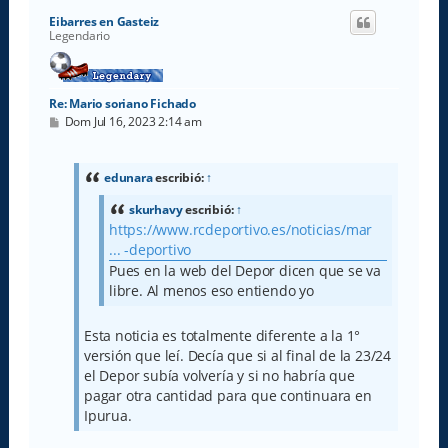
i
Eibarres en Gasteiz
b
Legendario
a
Re: Mario soriano Fichado
M
Dom Jul 16, 2023 2:14 am
e
n
s
a
edunara
escribió:
↑
j
e
skurhavy
escribió:
↑
https://www.rcdeportivo.es/noticias/mar
... -deportivo
Pues en la web del Depor dicen que se va
libre. Al menos eso entiendo yo
Esta noticia es totalmente diferente a la 1°
versión que leí. Decía que si al final de la 23/24
el Depor subía volvería y si no habría que
pagar otra cantidad para que continuara en
Ipurua.