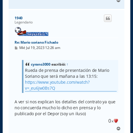
A
r
r
i
1940
b
Legendario
a
Re: Mario soriano Fichado
M
Mié Jul 19, 2023 12:26 am
e
n
s
a
cyrano3000
escribió:
↑
j
Rueda de prensa de presentación de Mario
e
Soriano que será mañana a las 13:15:
https://www.youtube.com/watch?
v=_eu6Jw0Bs7Q
A ver si nos explican los detalles del contrato ya que
no concuerda mucho lo dicho en prensa y lo
publicado por el Depor (soy un iluso)
0
x
A