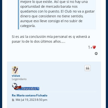
mejore lo que existe. Así que si no hay una
oportunidad de mercado barata nos
quedamos con lo puesto. El Club no va a gastar
dinero que consideren no tiene sentido,
aunque eso lleve consigo el no subir de
categoría.
Si es asi la conclusión mía personal es q volverá a
pasar lo de lo dos últimos años.....
1
x
A
r
r
i
b
a
vicius
Legendario
Re: Mario soriano Fichado
M
Mié Jul 19, 2023 8:50 pm
e
n