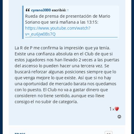
n
s
a
cyrano3000
escribió:
↑
j
Rueda de prensa de presentación de Mario
e
Soriano que será mañana a las 13:15:
https://www.youtube.com/watch?
v=_eu6Jw0Bs7Q
La R de P me confirma la impresión que ya tenía.
Existe una confianza absoluta en el Club de que si
estos jugadores nos han llevado 2 veces a las puertas
del ascenso lo pueden hacer una tercera vez. Se
buscará reforzar algunas posiciones siempre que lo
que venga mejore lo que existe. Así que si no hay
una oportunidad de mercado barata nos quedamos
con lo puesto. El Club no va a gastar dinero que
consideren no tiene sentido, aunque eso lleve
consigo el no subir de categoría.
1
x
A
r
r
i