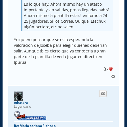
Es lo que hay. Ahora mismo hay un atasco
importante y sin salidas, pocas llegadas habrá.
Ahora mismo la plantilla estará en torno a 24-
25 jugadores. Si los Correa, Quique, Leschuk,
algún portero, etc no salen...
Yo quiero pensar que se esta esperando la
valoracion de Joseba para elegir quienes deberían
salir. Aunque tb es cierto que ya conoceria a gran
parte de la plantilla de verla jugar en directo en
Ipurua.
0
x
A
r
r
i
b
a
edunara
Legendario
Re: Mario soriano Fichado