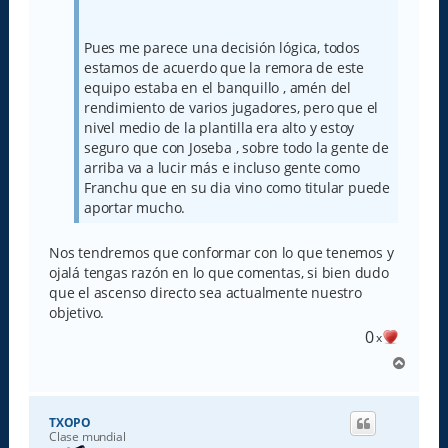
Pues me parece una decisión lógica, todos
estamos de acuerdo que la remora de este
equipo estaba en el banquillo , amén del
rendimiento de varios jugadores, pero que el
nivel medio de la plantilla era alto y estoy
seguro que con Joseba , sobre todo la gente de
arriba va a lucir más e incluso gente como
Franchu que en su dia vino como titular puede
aportar mucho.
Nos tendremos que conformar con lo que tenemos y
ojalá tengas razón en lo que comentas, si bien dudo
que el ascenso directo sea actualmente nuestro
objetivo.
0
x
A
r
r
i
TXOPO
b
Clase mundial
a