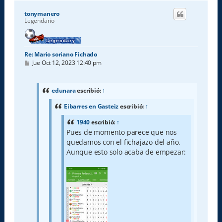
r
i
tonymanero
b
Legendario
a
Re: Mario soriano Fichado
M
Jue Oct 12, 2023 12:40 pm
e
n
s
a
edunara
escribió:
↑
j
e
Eibarres en Gasteiz
escribió:
↑
1940
escribió:
↑
Pues de momento parece que nos
quedamos con el fichajazo del año.
Aunque esto solo acaba de empezar: