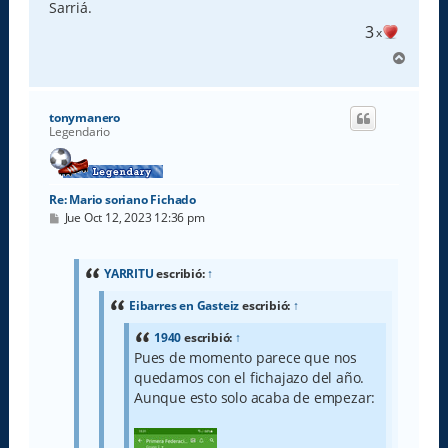
Sarriá.
3
x
A
r
r
i
tonymanero
b
Legendario
a
Re: Mario soriano Fichado
M
Jue Oct 12, 2023 12:36 pm
e
n
s
a
YARRITU
escribió:
↑
j
e
Eibarres en Gasteiz
escribió:
↑
1940
escribió:
↑
Pues de momento parece que nos
quedamos con el fichajazo del año.
Aunque esto solo acaba de empezar: