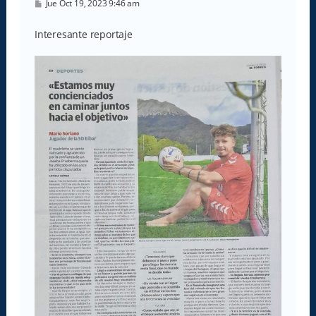
M
Jue Oct 19, 2023 9:46 am
e
n
s
Interesante reportaje
a
j
e