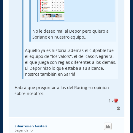
No le deseo mal al Depor pero quiero a
Soriano en nuestro equipo...
Aquello ya es historia, además el culpable fue
el equipo de "los valors", el del caso Negreira,
el que juega con reglas diferentes a los demás.
El Depor hizo lo que estaba a su alcance,
nostros también en Sarriá.
Habrá que preguntar a los del Racing su opinión
sobre nosotros.
1
x
A
r
r
i
Eibarres en Gasteiz
b
Legendario