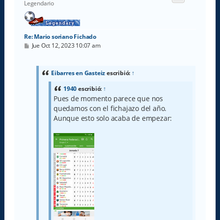
b
Legendario
a
Re: Mario soriano Fichado
M
Jue Oct 12, 2023 10:07 am
e
n
s
a
Eibarres en Gasteiz
escribió:
↑
j
e
1940
escribió:
↑
Pues de momento parece que nos
quedamos con el fichajazo del año.
Aunque esto solo acaba de empezar: