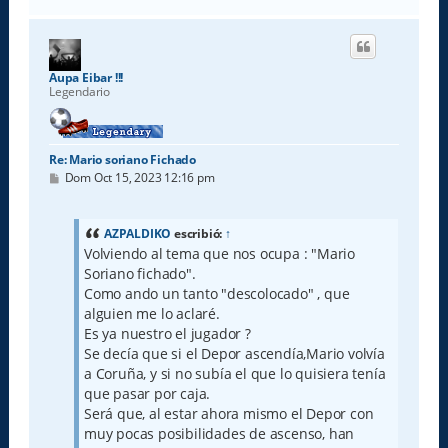
r
r
i
b
a
Aupa Eibar !!!
Legendario
Re: Mario soriano Fichado
M
Dom Oct 15, 2023 12:16 pm
e
n
s
a
AZPALDIKO
escribió:
↑
j
Volviendo al tema que nos ocupa : "Mario
e
Soriano fichado".
Como ando un tanto "descolocado" , que
alguien me lo aclaré.
Es ya nuestro el jugador ?
Se decía que si el Depor ascendía,Mario volvía
a Coruña, y si no subía el que lo quisiera tenía
que pasar por caja.
Será que, al estar ahora mismo el Depor con
muy pocas posibilidades de ascenso, han