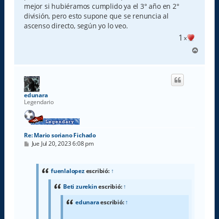
mejor si hubiéramos cumplido ya el 3° año en 2°
división, pero esto supone que se renuncia al
ascenso directo, según yo lo veo.
1
x
A
r
r
i
b
a
edunara
Legendario
Re: Mario soriano Fichado
M
Jue Jul 20, 2023 6:08 pm
e
n
s
a
fuenlalopez
escribió:
↑
j
e
Beti zurekin
escribió:
↑
edunara
escribió:
↑