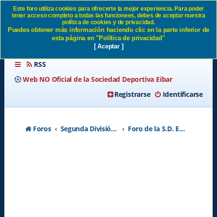
Este foro utiliza cookies para ofrecerte la mejor experiencia. Para poder
tener acceso completo a todas las funcionees, debes de aceptar nuestra
Mario soriano Fichado -
política de cookies y de privacidad.
Puedes obtener más información haciendo clic en la parte inferior de
Página 2 SD Eibar
esta página en "Política de privacidad"
[ Aceptar ]
RSS
Web NO Oficial de la Sociedad Deportiva Eibar
Registrarse
Identificarse
Foros
Segunda División A - Temporada 2026-2027
Foro de la S.D. Eibar