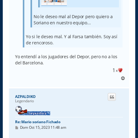
No le deseo mal al Depor pero quiero a
Soriano en nuestro equipo...
Yo si le deseo mal. Y al Farsa también. Soy así
de rencoroso.
Yo entendí a los jugadores del Depor, pero no a los
del Barcelona.
1
x
A
r
r
i
AZPALDIKO
b
Legendario
a
Re: Mario soriano Fichado
M
Dom Oct 15, 2023 11:48 am
e
n