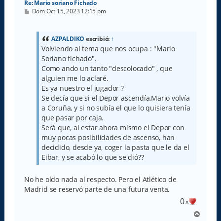
Re: Mario soriano Fichado
M
Dom Oct 15, 2023 12:15 pm
e
n
s
a
AZPALDIKO
escribió:
↑
j
Volviendo al tema que nos ocupa : "Mario
e
Soriano fichado".
Como ando un tanto "descolocado" , que
alguien me lo aclaré.
Es ya nuestro el jugador ?
Se decía que si el Depor ascendía,Mario volvía
a Coruña, y si no subía el que lo quisiera tenía
que pasar por caja.
Será que, al estar ahora mismo el Depor con
muy pocas posibilidades de ascenso, han
decidido, desde ya, coger la pasta que le da el
Eibar, y se acabó lo que se dió??
No he oído nada al respecto. Pero el Atlético de
Madrid se reservó parte de una futura venta.
0
x
A