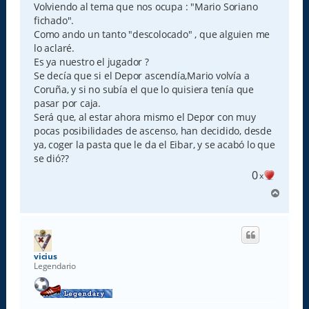
s
Volviendo al tema que nos ocupa : "Mario Soriano
a
fichado".
j
e
Como ando un tanto "descolocado" , que alguien me
lo aclaré.
Es ya nuestro el jugador ?
Se decía que si el Depor ascendía,Mario volvía a
Coruña, y si no subía el que lo quisiera tenía que
pasar por caja.
Será que, al estar ahora mismo el Depor con muy
pocas posibilidades de ascenso, han decidido, desde
ya, coger la pasta que le da el Eibar, y se acabó lo que
se dió??
0
x
A
r
r
i
b
a
vicius
Legendario