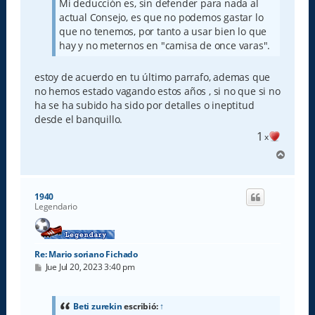
Mi deducción es, sin defender para nada al
actual Consejo, es que no podemos gastar lo
que no tenemos, por tanto a usar bien lo que
hay y no meternos en "camisa de once varas".
estoy de acuerdo en tu último parrafo, ademas que
no hemos estado vagando estos años , si no que si no
ha se ha subido ha sido por detalles o ineptitud
desde el banquillo.
1
x
A
r
r
i
1940
b
Legendario
a
Re: Mario soriano Fichado
M
Jue Jul 20, 2023 3:40 pm
e
n
s
a
Beti zurekin
escribió:
↑