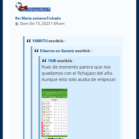
a
Re: Mario soriano Fichado
M
Dom Oct 15, 2023 1:09 am
e
n
s
a
YARRITU
escribió:
↑
j
e
Eibarres en Gasteiz
escribió:
↑
1940
escribió:
↑
Pues de momento parece que nos
quedamos con el fichajazo del año.
Aunque esto solo acaba de empezar: