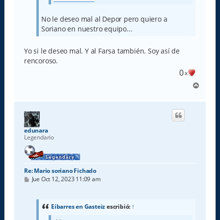
No le deseo mal al Depor pero quiero a
Soriano en nuestro equipo...
Yo si le deseo mal. Y al Farsa también. Soy así de
rencoroso.
0
x
A
r
r
i
b
a
edunara
Legendario
Re: Mario soriano Fichado
M
Jue Oct 12, 2023 11:09 am
e
n
s
a
Eibarres en Gasteiz
escribió:
↑
j
e