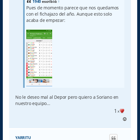
a
1940
escribió:
↑
j
Pues de momento parece que nos quedamos
e
con el fichajazo del año. Aunque esto solo
acaba de empezar:
No le deseo mal al Depor pero quiero a Soriano en
nuestro equipo...
1
x
A
r
r
i
YARRITU