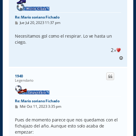
Re: Mario soriano Fichado
M
Jue Jul 20, 2023 11:37 pm
e
n
s
Necesitamos gol como el respirar. Lo ve hasta un
a
ciego.
j
e
2
x
A
r
r
i
1940
b
Legendario
a
Re: Mario soriano Fichado
M
Mié Oct 11, 2023 3:35 pm
e
n
s
Pues de momento parece que nos quedamos con el
a
fichajazo del año. Aunque esto solo acaba de
j
e
empezar: