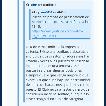
j
e
edunara
escribió:
↑
cyrano3000
escribió:
↑
Rueda de prensa de presentación de
Mario Soriano que será mañana a las
13:15:
https://www.youtube.com/watch?
v=_eu6Jw0Bs7Q
La R de P me confirma la impresión que
ya tenía. Existe una confianza absoluta en
el Club de que si estos jugadores nos han
llevado 2 veces a las puertas del ascenso
lo pueden hacer una tercera vez. Se
buscará reforzar algunas posiciones
siempre que lo que venga mejore lo que
existe. Así que si no hay una oportunidad
de mercado barata nos quedamos con lo
puesto. El Club no va a gastar dinero que
consideren no tiene sentido, aunque eso
lleve consigo el no subir de categoría.