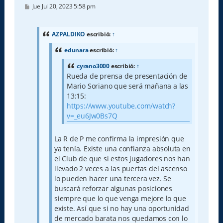
M
Jue Jul 20, 2023 5:58 pm
e
n
s
a
AZPALDIKO
escribió:
↑
j
e
edunara
escribió:
↑
cyrano3000
escribió:
↑
Rueda de prensa de presentación de
Mario Soriano que será mañana a las
13:15:
https://www.youtube.com/watch?
v=_eu6Jw0Bs7Q
La R de P me confirma la impresión que
ya tenía. Existe una confianza absoluta en
el Club de que si estos jugadores nos han
llevado 2 veces a las puertas del ascenso
lo pueden hacer una tercera vez. Se
buscará reforzar algunas posiciones
siempre que lo que venga mejore lo que
existe. Así que si no hay una oportunidad
de mercado barata nos quedamos con lo