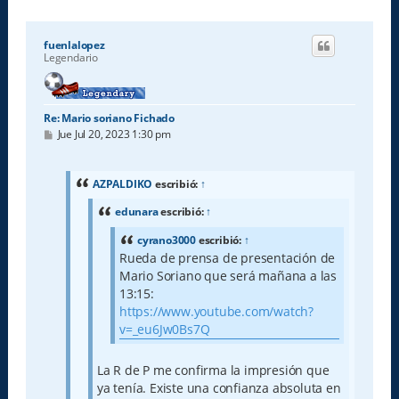
fuenlalopez
Legendario
Re: Mario soriano Fichado
M
Jue Jul 20, 2023 1:30 pm
e
n
s
a
AZPALDIKO
escribió:
↑
j
e
edunara
escribió:
↑
cyrano3000
escribió:
↑
Rueda de prensa de presentación de
Mario Soriano que será mañana a las
13:15:
https://www.youtube.com/watch?
v=_eu6Jw0Bs7Q
La R de P me confirma la impresión que
ya tenía. Existe una confianza absoluta en