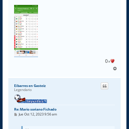
0
x
A
r
r
i
Eibarres en Gasteiz
b
Legendario
a
Re: Mario soriano Fichado
M
Jue Oct 12, 2023 9:56 am
e
n
s