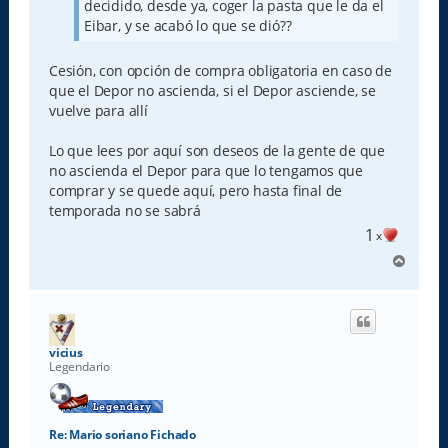
decidido, desde ya, coger la pasta que le da el
Eibar, y se acabó lo que se dió??
Cesión, con opción de compra obligatoria en caso de
que el Depor no ascienda, si el Depor asciende, se
vuelve para allí
Lo que lees por aquí son deseos de la gente de que
no ascienda el Depor para que lo tengamos que
comprar y se quede aquí, pero hasta final de
temporada no se sabrá
1
x
A
r
r
i
b
a
vicius
Legendario
Re: Mario soriano Fichado