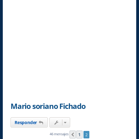
Mario soriano Fichado
Responder
1
46 mensajes
2
Anterior