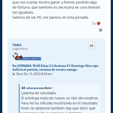
que nos cuesta mucho ganar y hemos perdido algo
de fortuna, que también es necesaria en una división
tan igualada.
Salimos de los PO, me parece, en esta jornada.
1
x
A
r
r
i
TRASS
b
Legendario
a
Re: JORNADA 19:SD Eibar 2-2 Andorra FC Domingo Otra roja
definió el partido, semana de mucho castigo
M
Dom Dic 10, 2023 8:43 pm
e
n
s
a
edunara
escribió:
↑
j
Lástima de resultado.
e
El arbitraje malo de nuevo, se ríen de nosotros.
Para mí ha influido muchísimo en el resultado
final, no obstante también hay que decir que