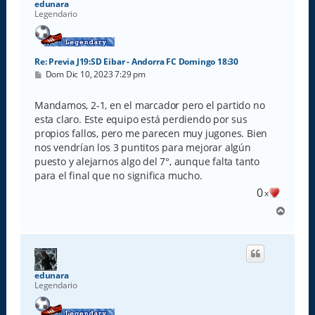
edunara
Legendario
Re: Previa J19:SD Eibar - Andorra FC Domingo 18:30
M
Dom Dic 10, 2023 7:29 pm
e
n
s
Mandamos, 2-1, en el marcador pero el partido no
a
esta claro. Este equipo está perdiendo por sus
j
e
propios fallos, pero me parecen muy jugones. Bien
nos vendrían los 3 puntitos para mejorar algún
puesto y alejarnos algo del 7°, aunque falta tanto
para el final que no significa mucho.
0
x
A
r
r
i
b
a
edunara
Legendario