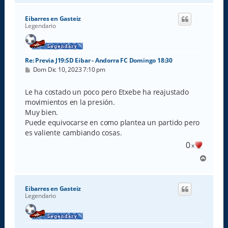
r
i
Eibarres en Gasteiz
b
Legendario
a
Re: Previa J19:SD Eibar - Andorra FC Domingo 18:30
M
Dom Dic 10, 2023 7:10 pm
e
n
s
Le ha costado un poco pero Etxebe ha reajustado
a
movimientos en la presión.
j
e
Muy bien.
Puede equivocarse en como plantea un partido pero
es valiente cambiando cosas.
0
x
A
r
r
i
Eibarres en Gasteiz
b
Legendario
a