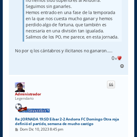
no hemos sido superiores al Andorra.
Seguimos sin ganarles.
Hemos entrado en una fase de la temporada
en la que nos cuesta mucho ganar y hemos
perdido algo de fortuna, que también es
necesaria en una división tan igualada.
Salimos de los PO, me parece, en esta jornada.
No por q los cántabros y ilicitanos no ganaron.....
0
x
A
r
r
i
b
a
Administrador
Legendario
Re: JORNADA 19:SD Eibar 2-2 Andorra FC Domingo Otra roja
definió el partido, semana de mucho castigo
M
Dom Dic 10, 2023 8:45 pm
e