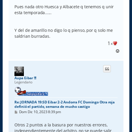
n
s
Pues nada otro Huesca y Albacete q tenemos q unir
a
esta temporada......
j
e
Y del de amarillo no digo lo q pienso, por q solo me
saldrian burradas.
1
x
A
r
r
i
b
a
Aupa Eibar !!!
Legendario
Re: JORNADA 19:SD Eibar 2-2 Andorra FC Domingo Otra roja
definió el partido, semana de mucho castigo
M
Dom Dic 10, 2023 8:39 pm
e
n
s
Otros 2 puntos a la basura por nuestros errores,
a
independientemente del arbitro, no se puede salir