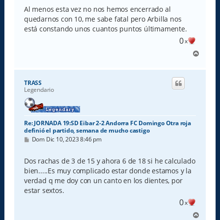
n
s
Al menos esta vez no nos hemos encerrado al
a
quedarnos con 10, me sabe fatal pero Arbilla nos
j
e
está constando unos cuantos puntos últimamente.
0
x
A
r
r
i
TRASS
b
Legendario
a
Re: JORNADA 19:SD Eibar 2-2 Andorra FC Domingo Otra roja
definió el partido, semana de mucho castigo
M
Dom Dic 10, 2023 8:46 pm
e
n
s
Dos rachas de 3 de 15 y ahora 6 de 18 si he calculado
a
bien.....Es muy complicado estar donde estamos y la
j
e
verdad q me doy con un canto en los dientes, por
estar sextos.
0
x
A