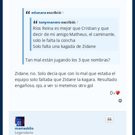
n
s
a
edunara
escribió:
↑
j
e
tonymanero
escribió:
↑
Ríos Reina es mejor que Cristian y que
decir de mi amigo Matheus, el caminante,
solo le falta la concha
Solo falta una kagada de Zidane
Tan mal están jugando los 3 que nombras?
Zidane, no. Solo decía que con lo mal que estaba el
equipo solo faltaba que Zidane la kagara. Resultado
engañoso, ojo, a ver si metemos otro gol
0
x
A
r
r
i
b
a
marraskilo
Legendario