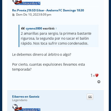
Re: Previa J19:SD Eibar - Andorra FC Domingo 18:30
M
Dom Dic 10, 2023 8:09 pm
e
n
s
a
cyrano3000
escribió:
↑
j
2 amarillas para sergio, la primera bastante
e
rigurosa, la segunda por no sacar el balón
rápido. Nos toca sufrir como condenados.
Le debemos dinero al árbitro o algo?
Por cierto, cuantas expulsiones llevamos esta
temporada?
1
x
A
r
r
i
Eibarres en Gasteiz
b
Legendario
a