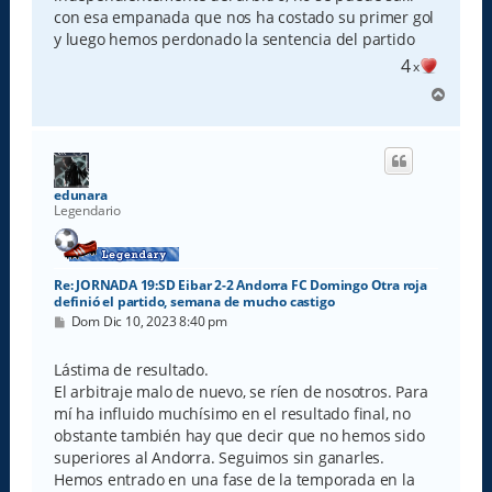
j
e
con esa empanada que nos ha costado su primer gol
y luego hemos perdonado la sentencia del partido
4
x
A
r
r
i
b
a
edunara
Legendario
Re: JORNADA 19:SD Eibar 2-2 Andorra FC Domingo Otra roja
definió el partido, semana de mucho castigo
M
Dom Dic 10, 2023 8:40 pm
e
n
s
Lástima de resultado.
a
El arbitraje malo de nuevo, se ríen de nosotros. Para
j
e
mí ha influido muchísimo en el resultado final, no
obstante también hay que decir que no hemos sido
superiores al Andorra. Seguimos sin ganarles.
Hemos entrado en una fase de la temporada en la