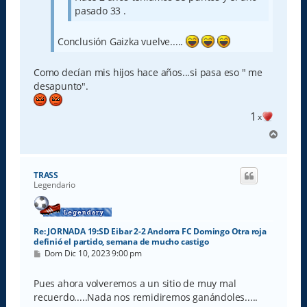
pasado 33 .
Conclusión Gaizka vuelve.....
Como decían mis hijos hace años...si pasa eso " me
desapunto".
1
x
A
r
r
i
TRASS
b
Legendario
a
Re: JORNADA 19:SD Eibar 2-2 Andorra FC Domingo Otra roja
definió el partido, semana de mucho castigo
M
Dom Dic 10, 2023 9:00 pm
e
n
s
Pues ahora volveremos a un sitio de muy mal
a
recuerdo.....Nada nos remidiremos ganándoles.....
j