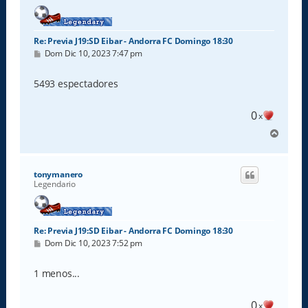
Re: Previa J19:SD Eibar - Andorra FC Domingo 18:30
M
Dom Dic 10, 2023 7:47 pm
e
n
s
5493 espectadores
a
j
e
0
x
A
r
r
i
tonymanero
b
Legendario
a
Re: Previa J19:SD Eibar - Andorra FC Domingo 18:30
M
Dom Dic 10, 2023 7:52 pm
e
n
s
1 menos...
a
j
e
0
x