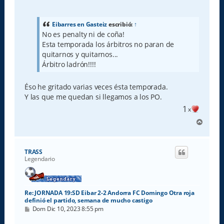
e
n
s
a
Eibarres en Gasteiz
escribió:
↑
j
No es penalty ni de coña!
e
Esta temporada los árbitros no paran de
quitarnos y quitarnos...
Árbitro ladrón!!!!
Éso he gritado varias veces ésta temporada.
Y las que me quedan si llegamos a los PO.
1
x
A
r
r
i
TRASS
b
Legendario
a
Re: JORNADA 19:SD Eibar 2-2 Andorra FC Domingo Otra roja
definió el partido, semana de mucho castigo
M
Dom Dic 10, 2023 8:55 pm
e
n