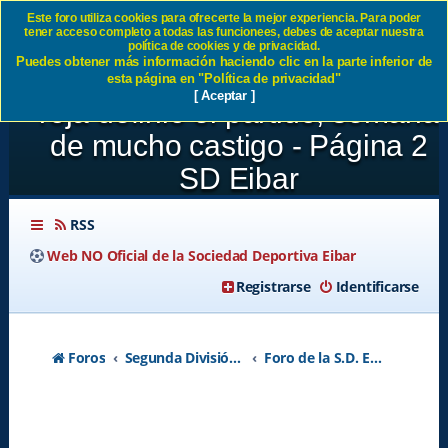
Este foro utiliza cookies para ofrecerte la mejor experiencia. Para poder
tener acceso completo a todas las funcionees, debes de aceptar nuestra
JORNADA 19:SD Eibar 2-2
política de cookies y de privacidad.
Puedes obtener más información haciendo clic en la parte inferior de
Andorra FC Domingo Otra
esta página en "Política de privacidad"
[ Aceptar ]
roja definió el partido, semana
de mucho castigo - Página 2
SD Eibar
RSS
Web NO Oficial de la Sociedad Deportiva Eibar
Registrarse
Identificarse
Foros
Segunda División A - Temporada 2026-2027
Foro de la S.D. Eibar