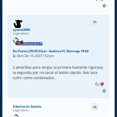
A
r
r
i
b
a
cyrano3000
Legendario
Re: Previa J19:SD Eibar - Andorra FC Domingo 18:30
M
Dom Dic 10, 2023 7:52 pm
e
n
s
2 amarillas para sergio, la primera bastante rigurosa,
a
la segunda por no sacar el balón rápido. Nos toca
j
e
sufrir como condenados.
0
x
A
r
r
i
Eibarres en Gasteiz
b
Legendario
a