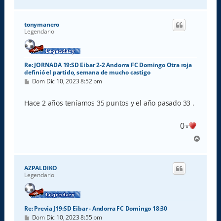
r
r
i
tonymanero
b
Legendario
a
Re: JORNADA 19:SD Eibar 2-2 Andorra FC Domingo Otra roja
definió el partido, semana de mucho castigo
M
Dom Dic 10, 2023 8:52 pm
e
n
s
Hace 2 años teníamos 35 puntos y el año pasado 33 .
a
j
e
0
x
A
r
r
i
AZPALDIKO
b
Legendario
a
Re: Previa J19:SD Eibar - Andorra FC Domingo 18:30
M
Dom Dic 10, 2023 8:55 pm