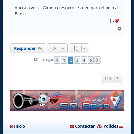
e
Ahora a ver el Girona q espero les den para el pelo al
Barsa.
1
x
A
r
r
i
Responder
b
a
1
3
4
5
121 mensajes
2
Anterior
Siguiente
Ir a
Inicio
Contactar
Policies