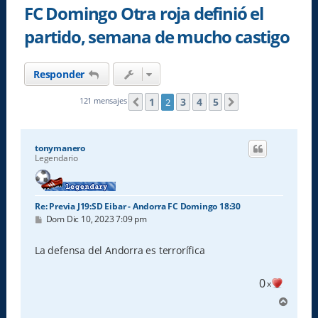
FC Domingo Otra roja definió el
partido, semana de mucho castigo
Responder
1
3
4
5
121 mensajes
2
Anterior
Siguiente
tonymanero
Legendario
Re: Previa J19:SD Eibar - Andorra FC Domingo 18:30
M
Dom Dic 10, 2023 7:09 pm
e
n
s
La defensa del Andorra es terrorífica
a
j
e
0
x
A
r