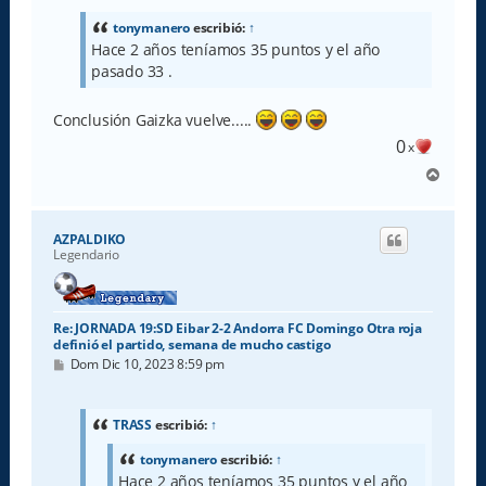
s
a
tonymanero
escribió:
↑
j
Hace 2 años teníamos 35 puntos y el año
e
pasado 33 .
Conclusión Gaizka vuelve.....
0
x
A
r
r
i
AZPALDIKO
b
Legendario
a
Re: JORNADA 19:SD Eibar 2-2 Andorra FC Domingo Otra roja
definió el partido, semana de mucho castigo
M
Dom Dic 10, 2023 8:59 pm
e
n
s
a
TRASS
escribió:
↑
j
e
tonymanero
escribió:
↑
Hace 2 años teníamos 35 puntos y el año