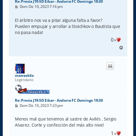
Re: Previa J19:SD Eibar - Andorra FC Domingo 18:30
M
Dom Dic 10, 2023 7:16 pm
e
n
s
El árbitro nos va a pitar alguna falta a favor?
a
Pueden empujar y arrollar a Stoichkov o Bautista que
j
e
no pasa nada!
0
x
A
r
r
i
b
a
marraskilo
Legendario
Re: Previa J19:SD Eibar - Andorra FC Domingo 18:30
M
Dom Dic 10, 2023 7:23 pm
e
n
s
Menos mal que tenemos al sastre de Avilés , Sergio
a
Alvarez. Corte y confección del más alto nivel
j
e
1
x