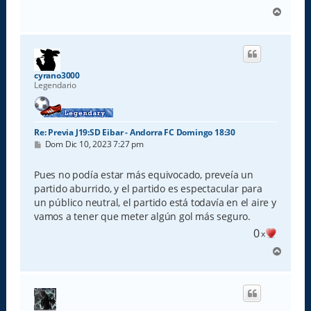
A
r
r
i
b
a
cyrano3000
Legendario
Re: Previa J19:SD Eibar - Andorra FC Domingo 18:30
M
Dom Dic 10, 2023 7:27 pm
e
n
s
Pues no podía estar más equivocado, preveía un
a
partido aburrido, y el partido es espectacular para
j
e
un público neutral, el partido está todavía en el aire y
vamos a tener que meter algún gol más seguro.
0
x
A
r
r
i
b
a