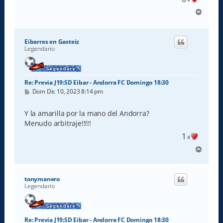
A
r
r
i
Eibarres en Gasteiz
b
Legendario
a
Re: Previa J19:SD Eibar - Andorra FC Domingo 18:30
M
Dom Dic 10, 2023 8:14 pm
e
n
s
Y la amarilla por la mano del Andorra?
a
Menudo arbitraje!!!!!
j
e
1
x
A
r
r
i
tonymanero
b
Legendario
a
Re: Previa J19:SD Eibar - Andorra FC Domingo 18:30