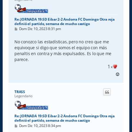
Re: JORNADA 19:SD Eibar 2-2 Andorra FC Domingo Otra roja
definió el partido, semana de mucho castigo
M
Dom Dic 10, 2023 8:31 pm
e
n
s
No conozco las estadísticas, pero no creo que me
a
equivoque si digo que somos el equipo con más
j
e
penaltis en contra y más expulsados. Es lo que me
parece.
1
x
A
r
r
i
TRASS
b
Legendario
a
Re: JORNADA 19:SD Eibar 2-2 Andorra FC Domingo Otra roja
definió el partido, semana de mucho castigo
M
Dom Dic 10, 2023 8:34 pm
e