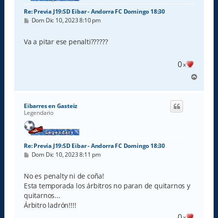
Re: Previa J19:SD Eibar - Andorra FC Domingo 18:30
M
Dom Dic 10, 2023 8:10 pm
e
n
s
Va a pitar ese penalti??????
a
j
e
0
x
A
r
r
i
Eibarres en Gasteiz
b
Legendario
a
Re: Previa J19:SD Eibar - Andorra FC Domingo 18:30
M
Dom Dic 10, 2023 8:11 pm
e
n
s
No es penalty ni de coña!
a
Esta temporada los árbitros no paran de quitarnos y
j
e
quitarnos...
Árbitro ladrón!!!!
0
x