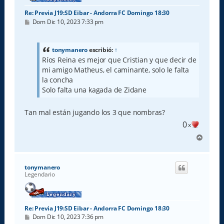
Re: Previa J19:SD Eibar - Andorra FC Domingo 18:30
M
Dom Dic 10, 2023 7:33 pm
e
n
s
a
tonymanero
escribió:
↑
j
Ríos Reina es mejor que Cristian y que decir de
e
mi amigo Matheus, el caminante, solo le falta
la concha
Solo falta una kagada de Zidane
Tan mal están jugando los 3 que nombras?
0
x
A
r
r
i
tonymanero
b
Legendario
a
Re: Previa J19:SD Eibar - Andorra FC Domingo 18:30
M
Dom Dic 10, 2023 7:36 pm
e