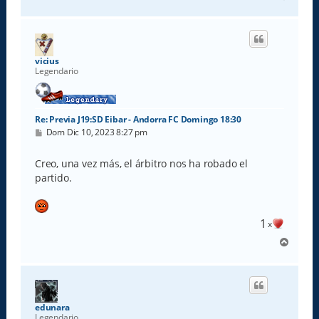
r
r
i
b
a
vicius
Legendario
Re: Previa J19:SD Eibar - Andorra FC Domingo 18:30
M
Dom Dic 10, 2023 8:27 pm
e
n
s
Creo, una vez más, el árbitro nos ha robado el
a
partido.
j
e
1
x
A
r
r
i
b
a
edunara
Legendario