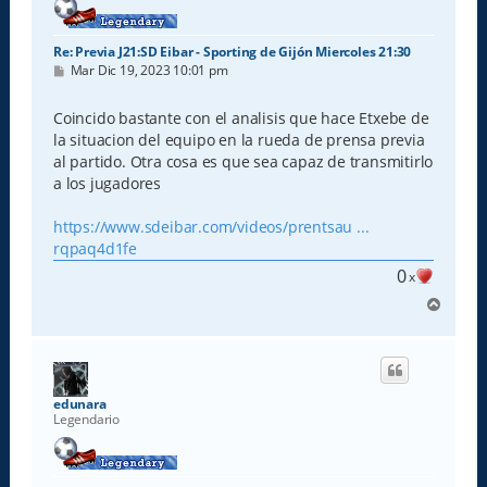
Re: Previa J21:SD Eibar - Sporting de Gijón Miercoles 21:30
M
Mar Dic 19, 2023 10:01 pm
e
n
s
Coincido bastante con el analisis que hace Etxebe de
a
la situacion del equipo en la rueda de prensa previa
j
e
al partido. Otra cosa es que sea capaz de transmitirlo
a los jugadores
https://www.sdeibar.com/videos/prentsau ...
rqpaq4d1fe
0
x
A
r
r
i
b
a
edunara
Legendario