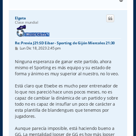
r
r
i
Elgeta
b
Clase mundial
a
Re: Previa J21:SD Eibar - Sporting de Gijón Miercoles 21:30
M
Lun Dic 18, 2023 2:45 pm
e
n
s
Ninguna esperanza de ganar este partido, ahora
a
mismo el Sporting es más equipo y su estado de
j
e
forma y ánimo es muy superior al nuestro, no lo veo.
Está claro que Etxebe es mucho peor entrenador de
lo que nos pareció hace unos pocos meses, no es
capaz de cambiar la dinámica de un partido y sobre
todo no es capaz de insuflar un poco de carácter a
esta plantilla de blandengues que tenemos por
jugadores.
Aunque parecía imposible, está haciendo bueno a
GG. La mentalidad looser de GG es hoy más looser