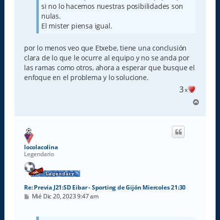
si no lo hacemos nuestras posibilidades son
nulas.
El mister piensa igual.
por lo menos veo que Etxebe, tiene una conclusión
clara de lo que le ocurre al equipo y no se anda por
las ramas como otros, ahora a esperar que busque el
enfoque en el problema y lo solucione.
3
x
A
r
r
i
b
a
locolacolina
Legendario
Re: Previa J21:SD Eibar - Sporting de Gijón Miercoles 21:30
M
Mié Dic 20, 2023 9:47 am
e
n
s