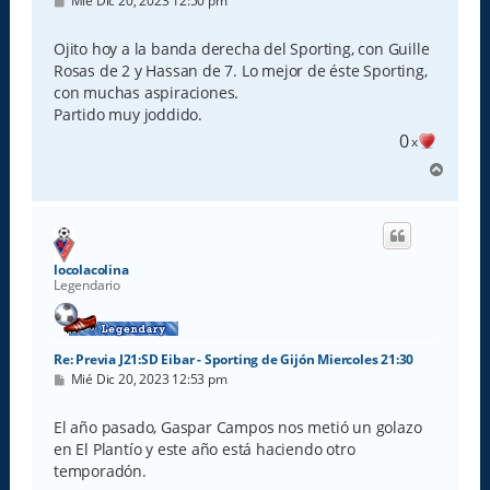
Mié Dic 20, 2023 12:50 pm
e
n
s
Ojito hoy a la banda derecha del Sporting, con Guille
a
Rosas de 2 y Hassan de 7. Lo mejor de éste Sporting,
j
e
con muchas aspiraciones.
Partido muy joddido.
0
x
A
r
r
i
b
a
locolacolina
Legendario
Re: Previa J21:SD Eibar - Sporting de Gijón Miercoles 21:30
M
Mié Dic 20, 2023 12:53 pm
e
n
s
El año pasado, Gaspar Campos nos metió un golazo
a
en El Plantío y este año está haciendo otro
j
e
temporadón.