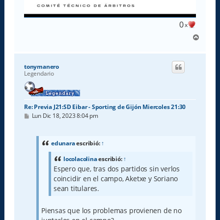
0
x
A
r
r
i
tonymanero
b
Legendario
a
Re: Previa J21:SD Eibar - Sporting de Gijón Miercoles 21:30
M
Lun Dic 18, 2023 8:04 pm
e
n
s
a
edunara
escribió:
↑
j
e
locolacolina
escribió:
↑
Espero que, tras dos partidos sin verlos
coincidir en el campo, Aketxe y Soriano
sean titulares.
Piensas que los problemas provienen de no