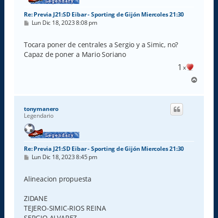
Re: Previa J21:SD Eibar - Sporting de Gijón Miercoles 21:30
M
Lun Dic 18, 2023 8:08 pm
e
n
s
Tocara poner de centrales a Sergio y a Simic, no?
a
Capaz de poner a Mario Soriano
j
e
1
x
A
r
r
i
tonymanero
b
Legendario
a
Re: Previa J21:SD Eibar - Sporting de Gijón Miercoles 21:30
M
Lun Dic 18, 2023 8:45 pm
e
n
s
Alineacion propuesta
a
j
e
ZIDANE
TEJERO-SIMIC-RIOS REINA
SERGIO ALVAREZ