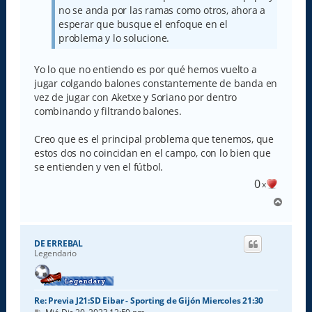
no se anda por las ramas como otros, ahora a
esperar que busque el enfoque en el
problema y lo solucione.
Yo lo que no entiendo es por qué hemos vuelto a
jugar colgando balones constantemente de banda en
vez de jugar con Aketxe y Soriano por dentro
combinando y filtrando balones.
Creo que es el principal problema que tenemos, que
estos dos no coincidan en el campo, con lo bien que
se entienden y ven el fútbol.
0
x
A
r
r
i
DE ERREBAL
b
Legendario
a
Re: Previa J21:SD Eibar - Sporting de Gijón Miercoles 21:30
M