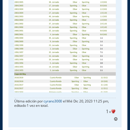
Última edición por
cyrano3000
el Mié Dic 20, 2023 11:25 pm,
editado 1 vez en total.
1
x
A
r
r