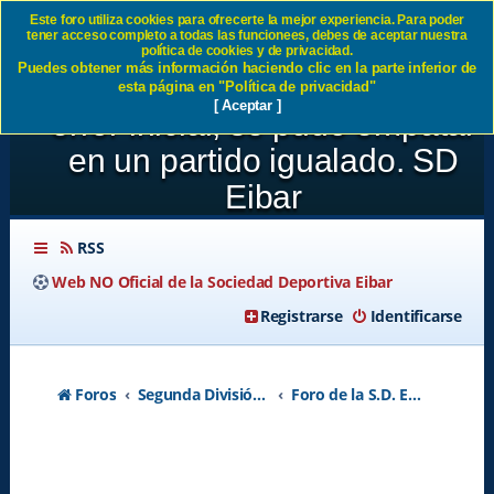
Este foro utiliza cookies para ofrecerte la mejor experiencia. Para poder
tener acceso completo a todas las funcionees, debes de aceptar nuestra
JORNADA 21:SD Eibar 1-1
política de cookies y de privacidad.
Puedes obtener más información haciendo clic en la parte inferior de
Sporting de Gijón Tras un
esta página en "Política de privacidad"
[ Aceptar ]
error inicial, se pudo empatar
en un partido igualado. SD
Eibar
RSS
Web NO Oficial de la Sociedad Deportiva Eibar
Registrarse
Identificarse
Foros
Segunda División A - Temporada 2026-2027
Foro de la S.D. Eibar