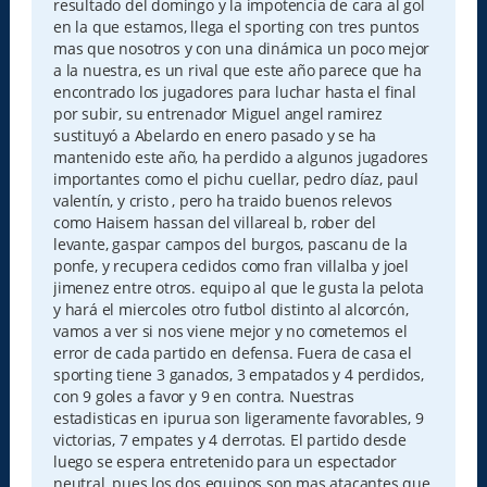
resultado del domingo y la impotencia de cara al gol
j
e
en la que estamos, llega el sporting con tres puntos
mas que nosotros y con una dinámica un poco mejor
a la nuestra, es un rival que este año parece que ha
encontrado los jugadores para luchar hasta el final
por subir, su entrenador Miguel angel ramirez
sustituyó a Abelardo en enero pasado y se ha
mantenido este año, ha perdido a algunos jugadores
importantes como el pichu cuellar, pedro díaz, paul
valentín, y cristo , pero ha traido buenos relevos
como Haisem hassan del villareal b, rober del
levante, gaspar campos del burgos, pascanu de la
ponfe, y recupera cedidos como fran villalba y joel
jimenez entre otros. equipo al que le gusta la pelota
y hará el miercoles otro futbol distinto al alcorcón,
vamos a ver si nos viene mejor y no cometemos el
error de cada partido en defensa. Fuera de casa el
sporting tiene 3 ganados, 3 empatados y 4 perdidos,
con 9 goles a favor y 9 en contra. Nuestras
estadisticas en ipurua son ligeramente favorables, 9
victorias, 7 empates y 4 derrotas. El partido desde
luego se espera entretenido para un espectador
neutral, pues los dos equipos son mas atacantes que