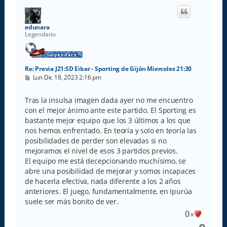
i
b
a
edunara
Legendario
Re: Previa J21:SD Eibar - Sporting de Gijón Miercoles 21:30
M
Lun Dic 18, 2023 2:16 pm
e
n
s
Tras la insulsa imagen dada ayer no me encuentro
a
con el mejor ánimo ante este partido. El Sporting es
j
e
bastante mejor equipo que los 3 últimos a los que
nos hemos enfrentado. En teoría y solo en teoría las
posibilidades de perder son elevadas si no
mejoramos el nivel de esos 3 partidos previos.
El equipo me está decepcionando muchísimo, se
abre una posibilidad de mejorar y somos incapaces
de hacerla efectiva, nada diferente a los 2 años
anteriores. El juego, fundamentalmente, en Ipurúa
suele ser más bonito de ver.
0
x
A