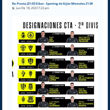
Re: Previa J21:SD Eibar - Sporting de Gijón Miercoles 21:30
M
Lun Dic 18, 2023 7:22 pm
e
n
s
a
j
e