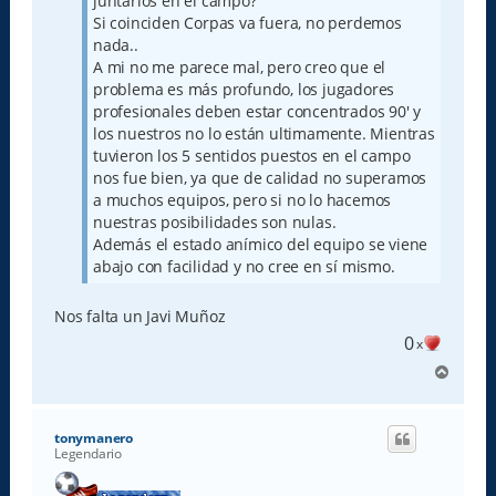
juntarlos en el campo?
Si coinciden Corpas va fuera, no perdemos
nada..
A mi no me parece mal, pero creo que el
problema es más profundo, los jugadores
profesionales deben estar concentrados 90' y
los nuestros no lo están ultimamente. Mientras
tuvieron los 5 sentidos puestos en el campo
nos fue bien, ya que de calidad no superamos
a muchos equipos, pero si no lo hacemos
nuestras posibilidades son nulas.
Además el estado anímico del equipo se viene
abajo con facilidad y no cree en sí mismo.
Nos falta un Javi Muñoz
0
x
A
r
r
i
tonymanero
b
Legendario
a