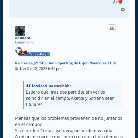
2
x
A
r
r
i
b
a
edunara
Legendario
Re: Previa J21:SD Eibar - Sporting de Gijón Miercoles 21:30
M
Lun Dic 18, 2023 6:45 pm
e
n
s
a
locolacolina
escribió:
↑
j
Espero que, tras dos partidos sin verlos
e
coincidir en el campo, Aketxe y Soriano sean
titulares.
Piensas que los problemas provienen de no juntarlos
en el campo?
Si coinciden Corpas va fuera, no perdemos nada..
A mi no me parece mal, pero creo que el problema es