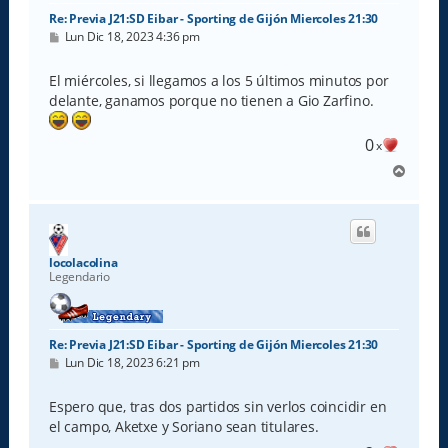
Re: Previa J21:SD Eibar - Sporting de Gijón Miercoles 21:30
M
Lun Dic 18, 2023 4:36 pm
e
n
s
El miércoles, si llegamos a los 5 últimos minutos por
a
delante, ganamos porque no tienen a Gio Zarfino.
j
e
0
x
A
r
r
i
b
a
locolacolina
Legendario
Re: Previa J21:SD Eibar - Sporting de Gijón Miercoles 21:30
M
Lun Dic 18, 2023 6:21 pm
e
n
s
Espero que, tras dos partidos sin verlos coincidir en
a
el campo, Aketxe y Soriano sean titulares.
j
e