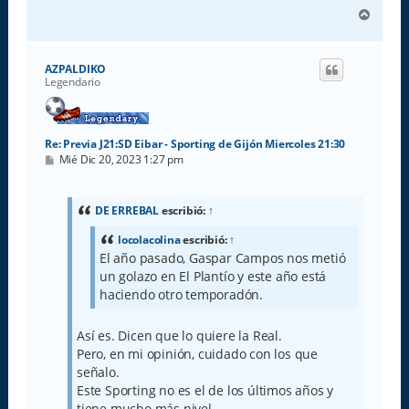
A
r
r
i
AZPALDIKO
b
Legendario
a
Re: Previa J21:SD Eibar - Sporting de Gijón Miercoles 21:30
M
Mié Dic 20, 2023 1:27 pm
e
n
s
a
DE ERREBAL
escribió:
↑
j
e
locolacolina
escribió:
↑
El año pasado, Gaspar Campos nos metió
un golazo en El Plantío y este año está
haciendo otro temporadón.
Así es. Dicen que lo quiere la Real.
Pero, en mi opinión, cuidado con los que
señalo.
Este Sporting no es el de los últimos años y
tiene mucho más nivel.