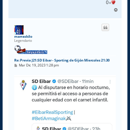
0
x
A
r
r
i
b
a
marraskilo
Legendario
Re: Previa J21:SD Eibar - Sporting de Gijón Miercoles 21:30
M
Mar Dic 19, 2023 1:28 pm
e
n
s
a
j
e