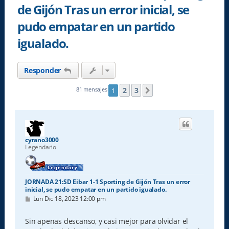
de Gijón Tras un error inicial, se
pudo empatar en un partido
igualado.
Responder
2
3
81 mensajes
1
Siguiente
cyrano3000
Legendario
JORNADA 21:SD Eibar 1-1 Sporting de Gijón Tras un error
inicial, se pudo empatar en un partido igualado.
M
Lun Dic 18, 2023 12:00 pm
e
n
s
Sin apenas descanso, y casi mejor para olvidar el
a