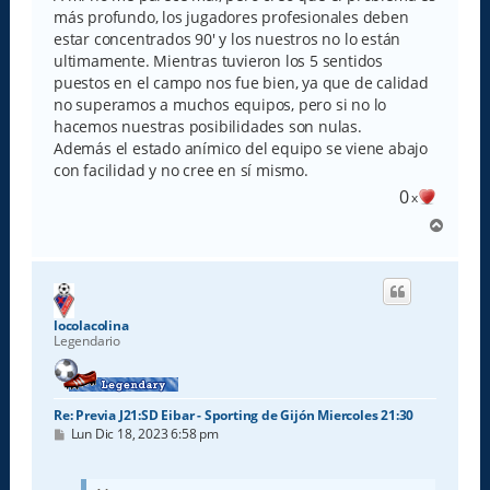
más profundo, los jugadores profesionales deben
estar concentrados 90' y los nuestros no lo están
ultimamente. Mientras tuvieron los 5 sentidos
puestos en el campo nos fue bien, ya que de calidad
no superamos a muchos equipos, pero si no lo
hacemos nuestras posibilidades son nulas.
Además el estado anímico del equipo se viene abajo
con facilidad y no cree en sí mismo.
0
x
A
r
r
i
b
a
locolacolina
Legendario
Re: Previa J21:SD Eibar - Sporting de Gijón Miercoles 21:30
M
Lun Dic 18, 2023 6:58 pm
e
n
s