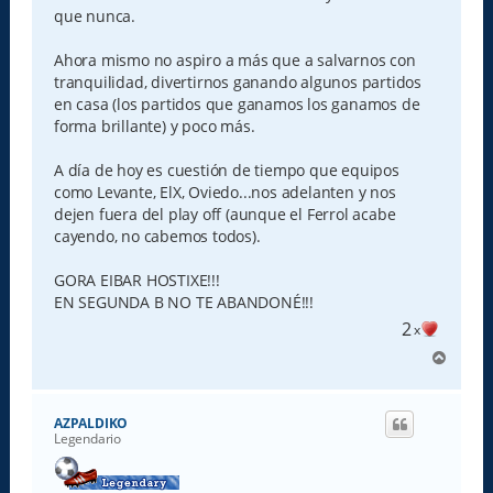
que nunca.
Ahora mismo no aspiro a más que a salvarnos con
tranquilidad, divertirnos ganando algunos partidos
en casa (los partidos que ganamos los ganamos de
forma brillante) y poco más.
A día de hoy es cuestión de tiempo que equipos
como Levante, ElX, Oviedo...nos adelanten y nos
dejen fuera del play off (aunque el Ferrol acabe
cayendo, no cabemos todos).
GORA EIBAR HOSTIXE!!!
EN SEGUNDA B NO TE ABANDONÉ!!!
2
x
A
r
r
i
AZPALDIKO
b
Legendario
a