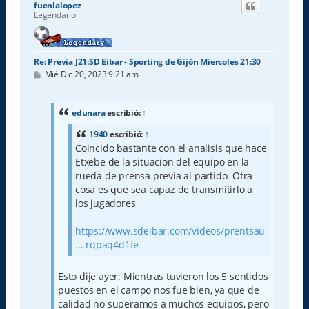
fuenlalopez
b
Legendario
a
Re: Previa J21:SD Eibar - Sporting de Gijón Miercoles 21:30
M
Mié Dic 20, 2023 9:21 am
e
n
s
a
edunara
escribió:
↑
j
e
1940
escribió:
↑
Coincido bastante con el analisis que hace
Etxebe de la situacion del equipo en la
rueda de prensa previa al partido. Otra
cosa es que sea capaz de transmitirlo a
los jugadores
https://www.sdeibar.com/videos/prentsau
... rqpaq4d1fe
Esto dije ayer: Mientras tuvieron los 5 sentidos
puestos en el campo nos fue bien, ya que de
calidad no superamos a muchos equipos, pero