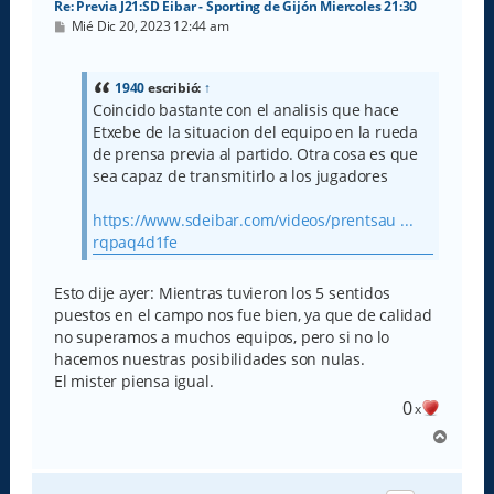
Re: Previa J21:SD Eibar - Sporting de Gijón Miercoles 21:30
M
Mié Dic 20, 2023 12:44 am
e
n
s
a
1940
escribió:
↑
j
Coincido bastante con el analisis que hace
e
Etxebe de la situacion del equipo en la rueda
de prensa previa al partido. Otra cosa es que
sea capaz de transmitirlo a los jugadores
https://www.sdeibar.com/videos/prentsau ...
rqpaq4d1fe
Esto dije ayer: Mientras tuvieron los 5 sentidos
puestos en el campo nos fue bien, ya que de calidad
no superamos a muchos equipos, pero si no lo
hacemos nuestras posibilidades son nulas.
El mister piensa igual.
0
x
A
r
r
i