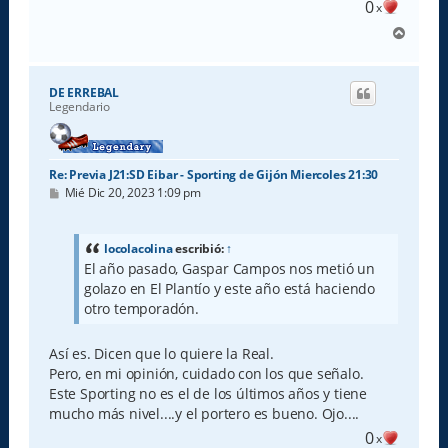
0
x
A
r
r
i
DE ERREBAL
b
Legendario
a
Re: Previa J21:SD Eibar - Sporting de Gijón Miercoles 21:30
M
Mié Dic 20, 2023 1:09 pm
e
n
s
a
locolacolina
escribió:
↑
j
El año pasado, Gaspar Campos nos metió un
e
golazo en El Plantío y este año está haciendo
otro temporadón.
Así es. Dicen que lo quiere la Real.
Pero, en mi opinión, cuidado con los que señalo.
Este Sporting no es el de los últimos años y tiene
mucho más nivel....y el portero es bueno. Ojo....
0
x