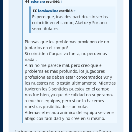
a
edunara
escribió:
↑
j
e
locolacolina
escribió:
↑
Espero que, tras dos partidos sin verlos
coincidir en el campo, Aketxe y Soriano
sean titulares.
Piensas que los problemas provienen de no
juntarlos en el campo?
Si coinciden Corpas va fuera, no perdemos
nada..
A mi no me parece mal, pero creo que el
problema es más profundo, los jugadores
profesionales deben estar concentrados 90' y
los nuestros no lo están ultimamente. Mientras
tuvieron los 5 sentidos puestos en el campo
nos fue bien, ya que de calidad no superamos
a muchos equipos, pero si no lo hacemos
nuestras posibilidades son nulas.
Además el estado anímico del equipo se viene
abajo con facilidad y no cree en sí mismo.
No juntar a esos dos en el campo y poner a Corpas