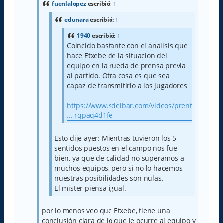
a
fuenlalopez
escribió:
↑
j
e
edunara
escribió:
↑
1940
escribió:
↑
Coincido bastante con el analisis que
hace Etxebe de la situacion del
equipo en la rueda de prensa previa
al partido. Otra cosa es que sea
capaz de transmitirlo a los jugadores
https://www.sdeibar.com/videos/prentsau
... rqpaq4d1fe
Esto dije ayer: Mientras tuvieron los 5
sentidos puestos en el campo nos fue
bien, ya que de calidad no superamos a
muchos equipos, pero si no lo hacemos
nuestras posibilidades son nulas.
El mister piensa igual.
por lo menos veo que Etxebe, tiene una
conclusión clara de lo que le ocurre al equipo y