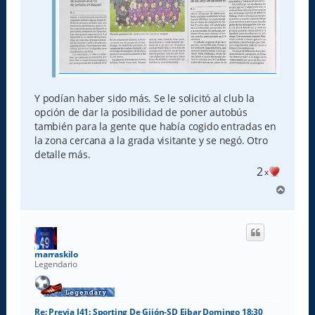
Y podían haber sido más. Se le solicitó al club la
opción de dar la posibilidad de poner autobús
también para la gente que había cogido entradas en
la zona cercana a la grada visitante y se negó. Otro
detalle más.
2
x
A
r
r
i
b
a
marraskilo
Legendario
Re: Previa J41: Sporting De Gijón-SD Eibar Domingo 18:30