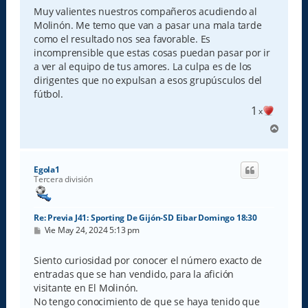
s
Muy valientes nuestros compañeros acudiendo al
a
Molinón. Me temo que van a pasar una mala tarde
j
e
como el resultado nos sea favorable. Es
incomprensible que estas cosas puedan pasar por ir
a ver al equipo de tus amores. La culpa es de los
dirigentes que no expulsan a esos grupúsculos del
fútbol.
1
x
A
r
r
i
Egola1
b
Tercera división
a
Re: Previa J41: Sporting De Gijón-SD Eibar Domingo 18:30
M
Vie May 24, 2024 5:13 pm
e
n
s
Siento curiosidad por conocer el número exacto de
a
entradas que se han vendido, para la afición
j
e
visitante en El Molinón.
No tengo conocimiento de que se haya tenido que