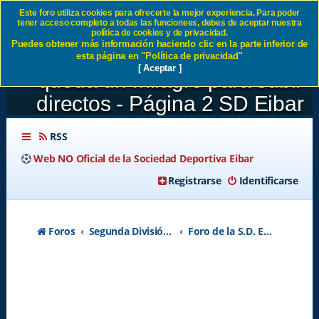
Este foro utiliza cookies para ofrecerte la mejor experiencia. Para poder
tener acceso completo a todas las funcionees, debes de aceptar nuestra
JORNADA 41: Sporting De
política de cookies y de privacidad.
Puedes obtener más información haciendo clic en la parte inferior de
Gijón 1-0 SD Eibar Solo
esta página en "Política de privacidad"
[ Aceptar ]
queda un milagro para subir
directos - Página 2 SD Eibar
RSS
Web NO Oficial de la Sociedad Deportiva Eibar
Registrarse
Identificarse
Foros
Segunda División A - Temporada 2026-2027
Foro de la S.D. Eibar