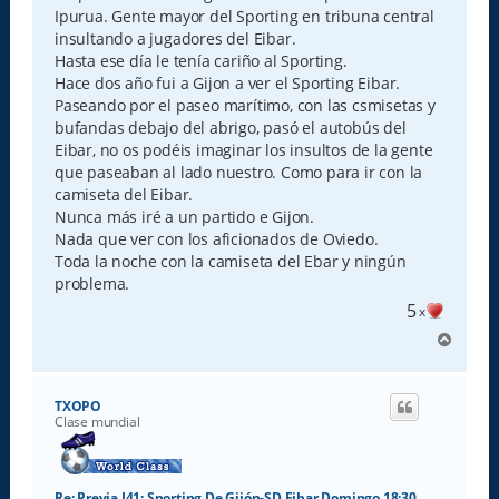
Ipurua. Gente mayor del Sporting en tribuna central
insultando a jugadores del Eibar.
Hasta ese día le tenía cariño al Sporting.
Hace dos año fui a Gijon a ver el Sporting Eibar.
Paseando por el paseo marítimo, con las csmisetas y
bufandas debajo del abrigo, pasó el autobús del
Eibar, no os podéis imaginar los insultos de la gente
que paseaban al lado nuestro. Como para ir con la
camiseta del Eibar.
Nunca más iré a un partido e Gijon.
Nada que ver con los aficionados de Oviedo.
Toda la noche con la camiseta del Ebar y ningún
problema.
5
x
A
r
r
i
TXOPO
b
Clase mundial
a
Re: Previa J41: Sporting De Gijón-SD Eibar Domingo 18:30