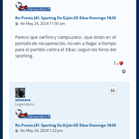
Re: Previa J41: Sporting De Gijón-SD Eibar Domingo 18:30
M
Vie May 24, 2024 11:50 am
e
n
s
Parece que zarfino y campuzano , que están en el
a
periodo de recuperación, no van a llegar a tiempo
j
e
para el partido contra el Eibar, según los foros del
sporting.
1
x
A
r
r
i
b
a
edunara
Legendario
Re: Previa J41: Sporting De Gijón-SD Eibar Domingo 18:30
M
Vie May 24, 2024 1:22 pm
e
n