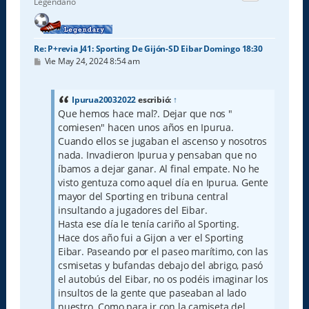
Legendario
a
Re: P+revia J41: Sporting De Gijón-SD Eibar Domingo 18:30
M
Vie May 24, 2024 8:54 am
e
n
s
a
Ipurua20032022
escribió:
↑
j
Que hemos hace mal?. Dejar que nos "
e
comiesen" hacen unos años en Ipurua.
Cuando ellos se jugaban el ascenso y nosotros
nada. Invadieron Ipurua y pensaban que no
íbamos a dejar ganar. Al final empate. No he
visto gentuza como aquel día en Ipurua. Gente
mayor del Sporting en tribuna central
insultando a jugadores del Eibar.
Hasta ese día le tenía cariño al Sporting.
Hace dos año fui a Gijon a ver el Sporting
Eibar. Paseando por el paseo marítimo, con las
csmisetas y bufandas debajo del abrigo, pasó
el autobús del Eibar, no os podéis imaginar los
insultos de la gente que paseaban al lado
nuestro. Como para ir con la camiseta del