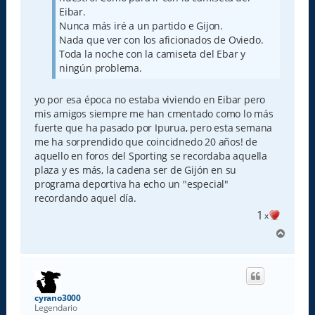
Eibar.
Nunca más iré a un partido e Gijon.
Nada que ver con los aficionados de Oviedo.
Toda la noche con la camiseta del Ebar y
ningún problema.
yo por esa época no estaba viviendo en Eibar pero
mis amigos siempre me han cmentado como lo más
fuerte que ha pasado por Ipurua, pero esta semana
me ha sorprendido que coincidnedo 20 años! de
aquello en foros del Sporting se recordaba aquella
plaza y es más, la cadena ser de Gijón en su
programa deportiva ha echo un "especial"
recordando aquel día.
1
x
A
r
r
i
b
a
cyrano3000
Legendario