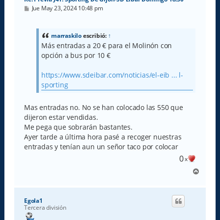
M
Jue May 23, 2024 10:48 pm
e
n
s
a
marraskilo
escribió:
↑
j
Más entradas a 20 € para el Molinón con
e
opción a bus por 10 €
https://www.sdeibar.com/noticias/el-eib ... l-
sporting
Mas entradas no. No se han colocado las 550 que
dijeron estar vendidas.
Me pega que sobrarán bastantes.
Ayer tarde a última hora pasé a recoger nuestras
entradas y tenían aun un señor taco por colocar
0
x
A
r
r
i
Egola1
b
Tercera división
a