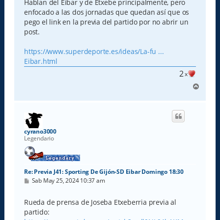
e
Hablan del Eibar y de Etxebe principalmente, pero
enfocado a las dos jornadas que quedan así que os
pego el link en la previa del partido por no abrir un
post.
https://www.superdeporte.es/ideas/La-fu ...
Eibar.html
2
x
A
r
r
i
b
a
cyrano3000
Legendario
Re: Previa J41: Sporting De Gijón-SD Eibar Domingo 18:30
M
Sab May 25, 2024 10:37 am
e
n
s
Rueda de prensa de Joseba Etxeberria previa al
a
partido:
j