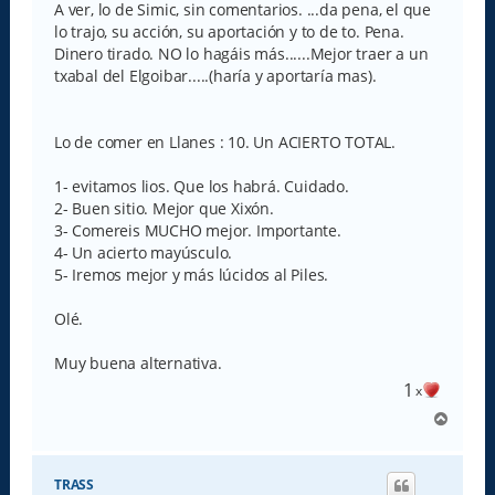
A ver, lo de Simic, sin comentarios. ...da pena, el que
lo trajo, su acción, su aportación y to de to. Pena.
Dinero tirado. NO lo hagáis más......Mejor traer a un
txabal del Elgoibar.....(haría y aportaría mas).
Lo de comer en Llanes : 10. Un ACIERTO TOTAL.
1- evitamos lios. Que los habrá. Cuidado.
2- Buen sitio. Mejor que Xixón.
3- Comereis MUCHO mejor. Importante.
4- Un acierto mayúsculo.
5- Iremos mejor y más lúcidos al Piles.
Olé.
Muy buena alternativa.
1
x
A
r
r
i
TRASS
b