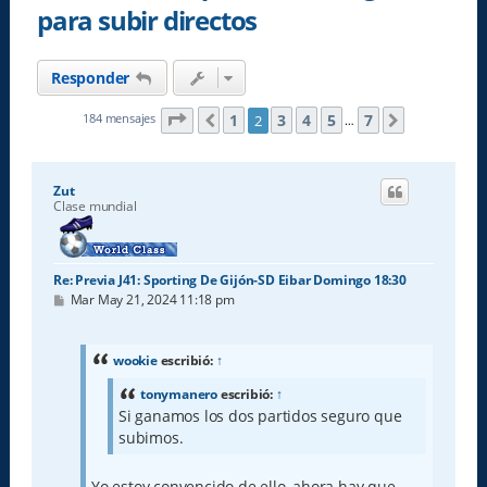
para subir directos
Responder
Página
2
de
7
1
3
4
5
7
184 mensajes
2
Anterior
Siguiente
…
Zut
Clase mundial
Re: Previa J41: Sporting De Gijón-SD Eibar Domingo 18:30
M
Mar May 21, 2024 11:18 pm
e
n
s
a
wookie
escribió:
↑
j
e
tonymanero
escribió:
↑
Si ganamos los dos partidos seguro que
subimos.
Yo estoy convencido de ello, ahora hay que