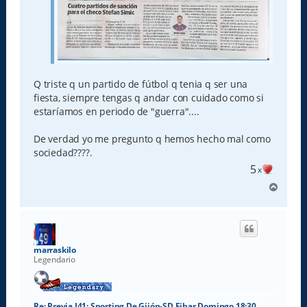
Q triste q un partido de fútbol q tenia q ser una
fiesta, siempre tengas q andar con cuidado como si
estaríamos en periodo de "guerra"....
De verdad yo me pregunto q hemos hecho mal como
sociedad????.
5
x
A
r
r
i
b
a
marraskilo
Legendario
Re: Previa J41: Sporting De Gijón-SD Eibar Domingo 18:30