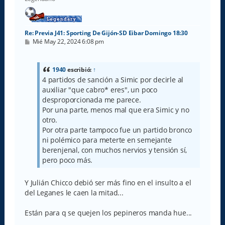
a
Re: Previa J41: Sporting De Gijón-SD Eibar Domingo 18:30
M
Mié May 22, 2024 6:08 pm
e
n
s
a
1940
escribió:
↑
j
4 partidos de sanción a Simic por decirle al
e
auxiliar "que cabro* eres", un poco
desproporcionada me parece.
Por una parte, menos mal que era Simic y no
otro.
Por otra parte tampoco fue un partido bronco
ni polémico para meterte en semejante
berenjenal, con muchos nervios y tensión sí,
pero poco más.
Y Julián Chicco debió ser más fino en el insulto a el
del Leganes le caen la mitad...
Están para q se quejen los pepineros manda hue...