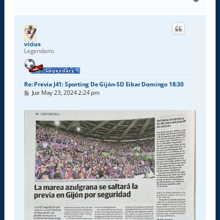
r
r
i
b
a
vicius
Legendario
Re: Previa J41: Sporting De Gijón-SD Eibar Domingo 18:30
M
Jue May 23, 2024 2:24 pm
e
n
s
a
j
e