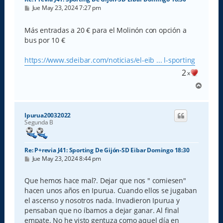
M
Jue May 23, 2024 7:27 pm
e
n
s
Más entradas a 20 € para el Molinón con opción a
a
bus por 10 €
j
e
https://www.sdeibar.com/noticias/el-eib ... l-sporting
2
x
A
r
r
i
Ipurua20032022
b
Segunda B
a
Re: P+revia J41: Sporting De Gijón-SD Eibar Domingo 18:30
M
Jue May 23, 2024 8:44 pm
e
n
s
Que hemos hace mal?. Dejar que nos " comiesen"
a
hacen unos años en Ipurua. Cuando ellos se jugaban
j
e
el ascenso y nosotros nada. Invadieron Ipurua y
pensaban que no íbamos a dejar ganar. Al final
empate. No he visto gentuza como aquel día en