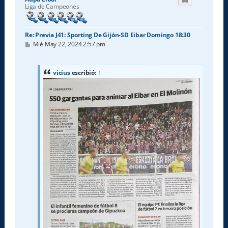
b
Liga de Campeones
a
Re: Previa J41: Sporting De Gijón-SD Eibar Domingo 18:30
M
Mié May 22, 2024 2:57 pm
e
n
s
a
vicius
escribió:
↑
j
e