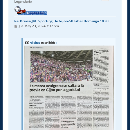
Legendario
a
Re: Previa J41: Sporting De Gijón-SD Eibar Domingo 18:30
M
Jue May 23, 2024 3:32 pm
e
n
s
a
vicius
escribió:
↑
j
e