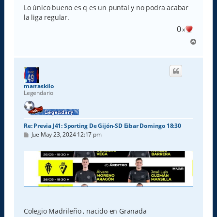
Lo único bueno es q es un puntal y no podra acabar
la liga regular.
0
x
A
r
r
i
b
a
marraskilo
Legendario
Re: Previa J41: Sporting De Gijón-SD Eibar Domingo 18:30
M
Jue May 23, 2024 12:17 pm
e
n
s
a
j
e
Colegio Madrileño , nacido en Granada