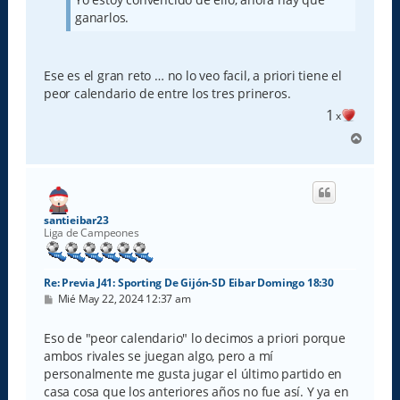
ganarlos.
Ese es el gran reto … no lo veo facil, a priori tiene el
peor calendario de entre los tres prineros.
1
x
A
r
r
i
b
a
santieibar23
Liga de Campeones
Re: Previa J41: Sporting De Gijón-SD Eibar Domingo 18:30
M
Mié May 22, 2024 12:37 am
e
n
s
Eso de "peor calendario" lo decimos a priori porque
a
ambos rivales se juegan algo, pero a mí
j
e
personalmente me gusta jugar el último partido en
casa cosa que los anteriores años no fue así. Y ya en