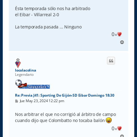
Ésta temporada sólo nos ha arbitrado
el Eibar - Villarreal 2-0
La temporada pasada ... Ninguno
0
x
A
r
r
i
b
a
locolacolina
Legendario
Re: Previa J41: Sporting De Gijón-SD Eibar Domingo 18:30
M
Jue May 23, 2024 12:22 pm
e
n
s
Nos arbitrar el que no corrigió al árbitro de campo
a
cuando dijo que Colombatto no tocaba balón
j
e
0
x
A