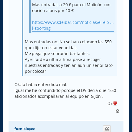
Más entradas a 20 € para el Molinón con
opción a bus por 10 €
https://www.sdeibar.com/noticias/el-eib ...
l-sporting
Mas entradas no. No se han colocado las 550
que dijeron estar vendidas.
Me pega que sobrarán bastantes.
Ayer tarde a última hora pasé a recoger
nuestras entradas y tenían aun un señor taco
por colocar
Ok, lo había entendido mal.
Igual me he confundido porque el DV decía que "550
aficionados acompañarán al equipo en Gijón".
0
x
A
r
r
i
fuenlalopez
b