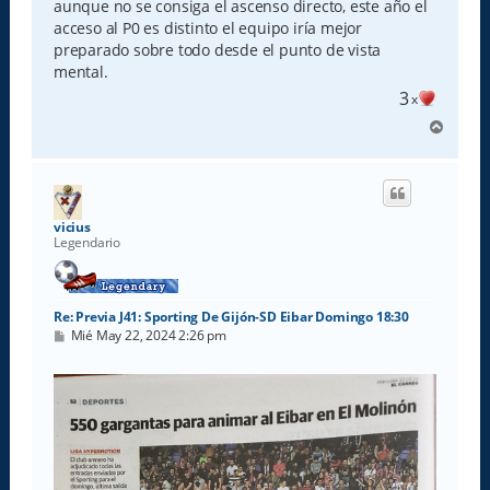
aunque no se consiga el ascenso directo, este año el
acceso al P0 es distinto el equipo iría mejor
preparado sobre todo desde el punto de vista
mental.
3
x
A
r
r
i
b
a
vicius
Legendario
Re: Previa J41: Sporting De Gijón-SD Eibar Domingo 18:30
M
Mié May 22, 2024 2:26 pm
e
n
s
a
j
e