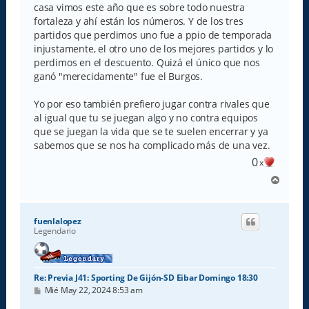
casa vimos este año que es sobre todo nuestra
fortaleza y ahí están los números. Y de los tres
partidos que perdimos uno fue a ppio de temporada
injustamente, el otro uno de los mejores partidos y lo
perdimos en el descuento. Quizá el único que nos
ganó "merecidamente" fue el Burgos.
Yo por eso también prefiero jugar contra rivales que
al igual que tu se juegan algo y no contra equipos
que se juegan la vida que se te suelen encerrar y ya
sabemos que se nos ha complicado más de una vez.
0
x
A
r
r
i
fuenlalopez
b
Legendario
a
Re: Previa J41: Sporting De Gijón-SD Eibar Domingo 18:30
M
Mié May 22, 2024 8:53 am
e
n