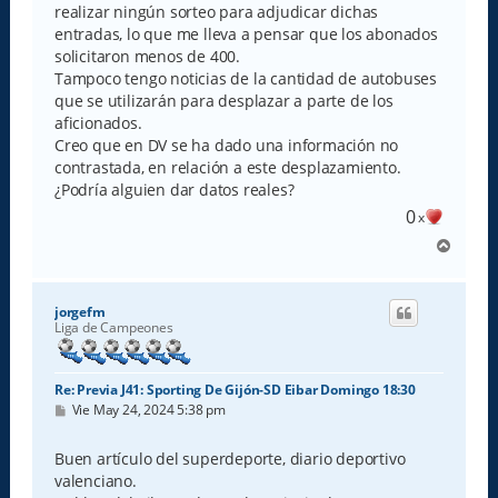
realizar ningún sorteo para adjudicar dichas
entradas, lo que me lleva a pensar que los abonados
solicitaron menos de 400.
Tampoco tengo noticias de la cantidad de autobuses
que se utilizarán para desplazar a parte de los
aficionados.
Creo que en DV se ha dado una información no
contrastada, en relación a este desplazamiento.
¿Podría alguien dar datos reales?
0
x
A
r
r
i
jorgefm
b
Liga de Campeones
a
Re: Previa J41: Sporting De Gijón-SD Eibar Domingo 18:30
M
Vie May 24, 2024 5:38 pm
e
n
s
Buen artículo del superdeporte, diario deportivo
a
valenciano.
j