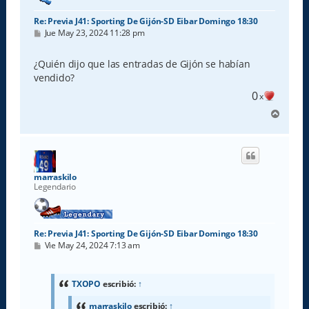
Re: Previa J41: Sporting De Gijón-SD Eibar Domingo 18:30
M
Jue May 23, 2024 11:28 pm
e
n
s
¿Quién dijo que las entradas de Gijón se habían
a
vendido?
j
e
0
x
A
r
r
i
b
a
marraskilo
Legendario
Re: Previa J41: Sporting De Gijón-SD Eibar Domingo 18:30
M
Vie May 24, 2024 7:13 am
e
n
s
a
TXOPO
escribió:
↑
j
e
marraskilo
escribió:
↑