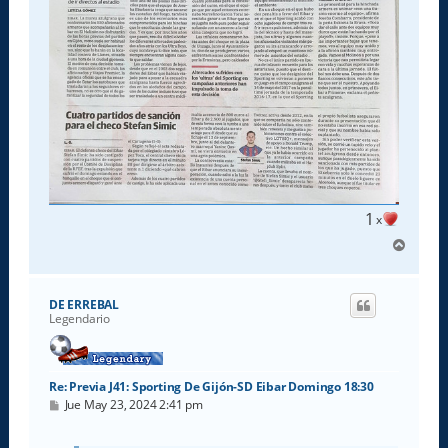
1
x
A
r
r
i
DE ERREBAL
b
Legendario
a
Re: Previa J41: Sporting De Gijón-SD Eibar Domingo 18:30
M
Jue May 23, 2024 2:41 pm
e
n
s