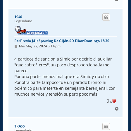
r
r
i
1940
b
Legendario
a
Re: Previa J41: Sporting De Gijón-SD Eibar Domingo 18:30
M
Mié May 22, 2024 5:14 pm
e
n
s
4 partidos de sanción a Simic por decirle al auxiliar
a
"que cabro* eres", un poco desproporcionada me
j
e
parece.
Por una parte, menos mal que era Simic y no otro.
Por otra parte tampoco fue un partido bronco ni
polémico para meterte en semejante berenjenal, con
muchos nervios y tensión sí, pero poco más.
2
x
A
r
r
i
TRASS
b
Legendario