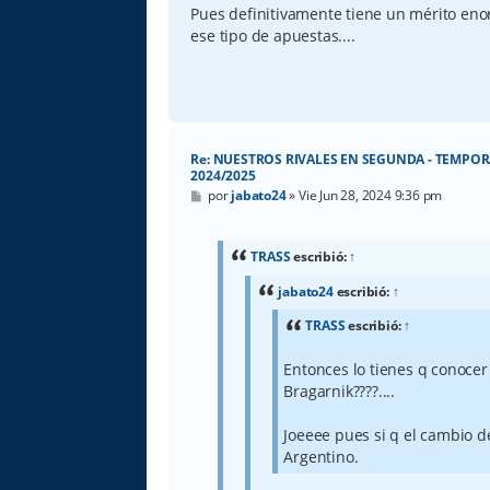
Pues definitivamente tiene un mérito en
ese tipo de apuestas....
Re: NUESTROS RIVALES EN SEGUNDA - TEMPO
2024/2025
M
por
jabato24
»
Vie Jun 28, 2024 9:36 pm
e
n
s
a
TRASS
escribió:
↑
j
e
jabato24
escribió:
↑
TRASS
escribió:
↑
Entonces lo tienes q conocer a
Bragarnik????....
Joeeee pues si q el cambio d
Argentino.