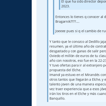
El que ha sido director depo
2023.
Entonces lo tienes q conocer al de
Bragarnik????....
Joeeee pues si q el cambio de r
Y tanto que le conozco al Dedillo jaj
resumen, ya el último año de contra
desgastado y con ganas de salir pero
Oviedo el millón de euros de tu clasu
año con nosotros, eso fue en la 22-2
Y tuvo ofertas para ir al extranjero 
propuesta del Elche.
Imanol ya estuvo en el Mirandés con 
otros tantos que llegarán a Elche, y
talento joven de una manera especia
vez traer experiencia que a esos jóv
irán los tiros en el Elche y más cua
Banquillo.