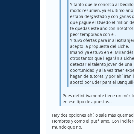
Y tanto que le conozco al Dedillo 
modo resumen, ya el último año 
estaba desgastado y con ganas de
que pague el Oviedo el millón de 
te quedas este año con nosotros,
peor temporada con el.
Y tuvo ofertas para ir al extranj
acepto la propuesta del Elche.
Imanol ya estuvo en el Mirandés 
otros tantos que llegarán a Elch
detectar el talento joven de una
oportunidad y a la vez traer exp
hagan de tutores, y por ahí irán 
apostó por Eder para el Banquill
Pues definitivamente tiene un méri
en ese tipo de apuestas....
Hay dos opciones ahí, o sale más quemado
Hombros y como el put* amo. Con indifer
mundo que no.