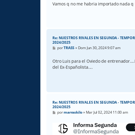
Vamos q no me habria importado nada q C
Re: NUESTROS RIVALES EN SEGUNDA - TEMPO
2024/2025
M
por
TRASS
»
Dom Jun 30, 2024 9:07 am
e
n
s
Otro Luis para el Oviedo de entrenador...
a
del Ex-Españolista....
j
e
Re: NUESTROS RIVALES EN SEGUNDA - TEMPO
2024/2025
M
por
marraskilo
»
Mar Jul 02, 2024 11:00 am
e
n
s
a
j