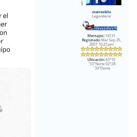
marraskilo
Legendario
Mensajes:
16131
Registrado:
Mar Sep 25,
2007 10:25 pm
Ubicación:
43°10
´53"Norte 02°28
´34"Oeste