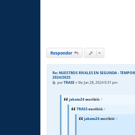
Responder
Re: NUESTROS RIVALES EN SEGUNDA - TEMPO
2024/2025
M
por
TRASS
»
Vie Jun 28, 2024 9:31 pm
e
n
s
a
jabato24
escribió:
↑
j
e
TRASS
escribió:
↑
jabato24
escribió:
↑