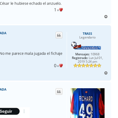
ésar le hubiese echado el anzuelo.
1
x
A
r
r
i
RADA
TRASS
b
Legendario
a
.No me parece mala jugada el fichaje
Mensajes:
10968
Registrado:
Lun Jul 01,
2019 5:24 pm
0
x
A
r
r
i
RADA
b
a