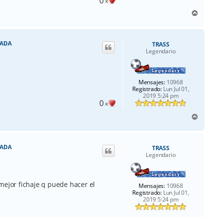
0
x
A
r
r
i
RADA
TRASS
b
Legendario
a
Mensajes:
10968
Registrado:
Lun Jul 01,
2019 5:24 pm
0
x
A
r
r
i
RADA
TRASS
b
Legendario
a
mejor fichaje q puede hacer el
Mensajes:
10968
Registrado:
Lun Jul 01,
2019 5:24 pm