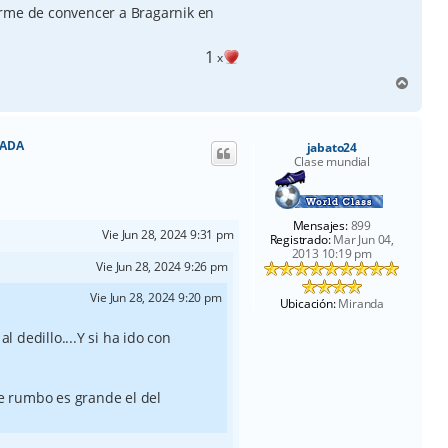
orme de convencer a Bragarnik en
1
x
A
r
r
i
RADA
jabato24
b
Clase mundial
a
Mensajes:
899
Vie Jun 28, 2024 9:31 pm
Registrado:
Mar Jun 04,
2013 10:19 pm
Vie Jun 28, 2024 9:26 pm
Vie Jun 28, 2024 9:20 pm
Ubicación:
Miranda
l dedillo....Y si ha ido con
e rumbo es grande el del