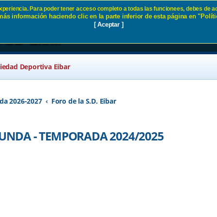
 experiencia. Para poder tener acceso completo a todas las funcionees, debes de ac
ás información haciendo clic en la parte inferior de esta página en "Políti
S EN SEGUNDA - TEMPORADA
[ Aceptar ]
5 SD Eibar
ciedad Deportiva Eibar
da 2026-2027
Foro de la S.D. Eibar
GUNDA - TEMPORADA 2024/2025