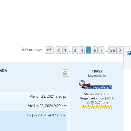
Página
5
de
56
1
3
4
6
7
56
1653 mensajes
5
Anterior
Sig
…
…
S
RADA
TRASS
Legendario
Mensajes:
10968
Vie Jun 28, 2024 9:26 pm
Registrado:
Lun Jul 01,
2019 5:24 pm
Vie Jun 28, 2024 9:20 pm
Vie Jun 28, 2024 9:12 pm