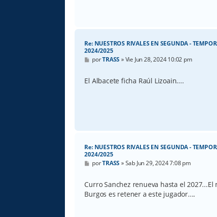
Re: NUESTROS RIVALES EN SEGUNDA - TEMPO
2024/2025
M
por
TRASS
»
Vie Jun 28, 2024 10:02 pm
e
n
s
El Albacete ficha Raúl Lizoain....
a
j
e
Re: NUESTROS RIVALES EN SEGUNDA - TEMPO
2024/2025
M
por
TRASS
»
Sab Jun 29, 2024 7:08 pm
e
n
s
Curro Sanchez renueva hasta el 2027...El 
a
Burgos es retener a este jugador....
j
e