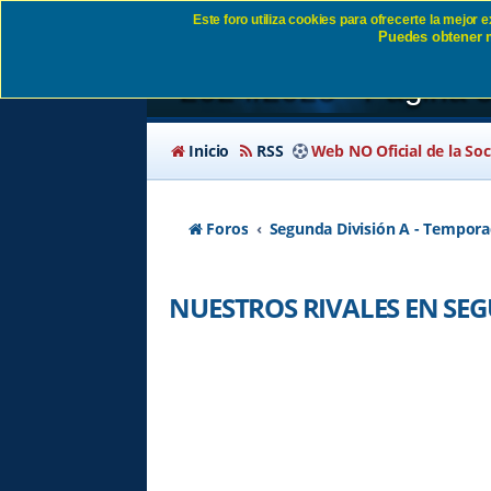
Este foro utiliza cookies para ofrecerte la mejor
Puedes obtener m
NUESTROS RIVALE
2024/2025 - Página 
Inicio
RSS
Web NO Oficial de la So
Foros
Segunda División A - Tempora
NUESTROS RIVALES EN SE