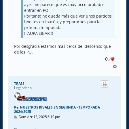
ayer me parece que es muy poco probable
entrar en PO.
Por tanto no queda más que ver unos partidos
bonitos en Ipurúa, y prepararnos para la
próxima temporada.
!!!AUPA EIBAR!!!
Por desgracia estamos más cerca del descenso que
de los PO.
0
x
A
r
r
i
TRASS
b
Legendario
a
Re: NUESTROS RIVALES EN SEGUNDA - TEMPORADA
2024/2025
M
Dom Abr 13, 2025 6:10 pm
e
n
s