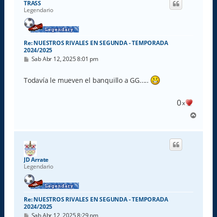
TRASS
b
Legendario
a
Re: NUESTROS RIVALES EN SEGUNDA - TEMPORADA
2024/2025
M
Sab Abr 12, 2025 8:01 pm
e
n
s
Todavía le mueven el banquillo a GG.....
a
j
e
0
x
A
r
r
i
b
a
JD Arrate
Legendario
Re: NUESTROS RIVALES EN SEGUNDA - TEMPORADA
2024/2025
M
Sab Abr 12, 2025 8:29 pm