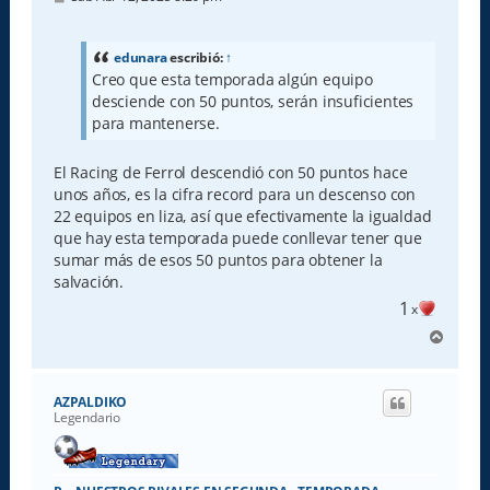
e
n
s
a
edunara
escribió:
↑
j
Creo que esta temporada algún equipo
e
desciende con 50 puntos, serán insuficientes
para mantenerse.
El Racing de Ferrol descendió con 50 puntos hace
unos años, es la cifra record para un descenso con
22 equipos en liza, así que efectivamente la igualdad
que hay esta temporada puede conllevar tener que
sumar más de esos 50 puntos para obtener la
salvación.
1
x
A
r
r
i
AZPALDIKO
b
Legendario
a