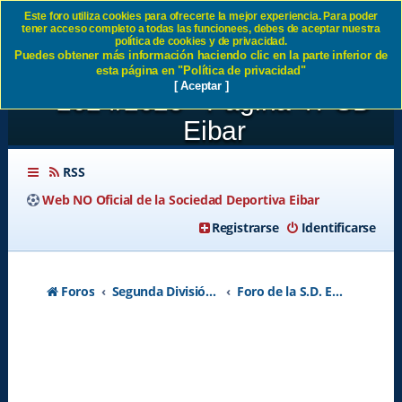
Este foro utiliza cookies para ofrecerte la mejor experiencia. Para poder
tener acceso completo a todas las funcionees, debes de aceptar nuestra
NUESTROS RIVALES EN
política de cookies y de privacidad.
Puedes obtener más información haciendo clic en la parte inferior de
SEGUNDA - TEMPORADA
esta página en "Política de privacidad"
[ Aceptar ]
2024/2025 - Página 47 SD
Eibar
RSS
Web NO Oficial de la Sociedad Deportiva Eibar
Registrarse
Identificarse
Foros
Segunda División A - Temporada 2026-2027
Foro de la S.D. Eibar