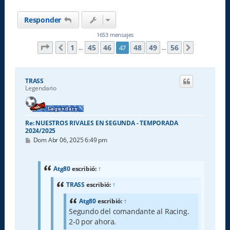
Responder
1653 mensajes
Página
47
de
56
1
45
46
48
49
56
47
Anterior
Siguiente
…
…
TRASS
Legendario
Re: NUESTROS RIVALES EN SEGUNDA - TEMPORADA
2024/2025
M
Dom Abr 06, 2025 6:49 pm
e
n
s
a
Atg80
escribió:
↑
j
e
TRASS
escribió:
↑
Atg80
escribió:
↑
Segundo del comandante al Racing.
2-0 por ahora.