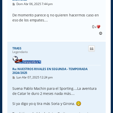
M
Dom Abr 06, 2025 7:44 pm
e
n
s
De momento parece q no quieren hacermos caso en
a
eso de los empates....
j
e
0
x
A
r
r
i
TRASS
b
Legendario
a
Re: NUESTROS RIVALES EN SEGUNDA - TEMPORADA
2024/2025
M
Lun Abr 07, 2025 12:24 pm
e
n
s
Suena Pablo Machin para el Sporting....La aventura
a
de Catar le duro 2 meses nada más....
j
e
Si ya digo yo q tira más Soria y Girona.