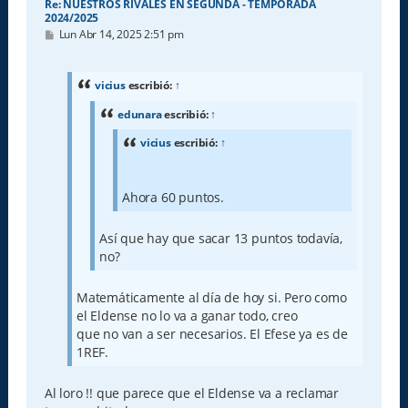
Re: NUESTROS RIVALES EN SEGUNDA - TEMPORADA
2024/2025
M
Lun Abr 14, 2025 2:51 pm
e
n
s
a
vicius
escribió:
↑
j
e
edunara
escribió:
↑
vicius
escribió:
↑
Ahora 60 puntos.
Así que hay que sacar 13 puntos todavía,
no?
Matemáticamente al día de hoy si. Pero como
el Eldense no lo va a ganar todo, creo
que no van a ser necesarios. El Efese ya es de
1REF.
Al loro !! que parece que el Eldense va a reclamar