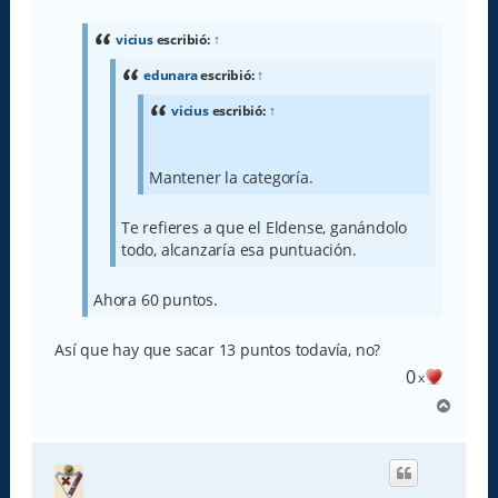
n
s
a
vicius
escribió:
↑
j
e
edunara
escribió:
↑
vicius
escribió:
↑
Mantener la categoría.
Te refieres a que el Eldense, ganándolo
todo, alcanzaría esa puntuación.
Ahora 60 puntos.
Así que hay que sacar 13 puntos todavía, no?
0
x
A
r
r
i
b