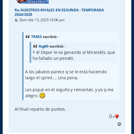
Re: NUESTROS RIVALES EN SEGUNDA - TEMPORADA
2024/2025
M
Dom Abr 13, 2025 10:06 pm
e
n
s
a
TRASS
escribió:
↑
j
e
Atg80
escribió:
↑
Y el Depor le va ganando al Mirandés, que
ha fallado un penalti.
A los Jabatos parece q se le está haciendo
largo el sprint.....Una pena.
Les piqué en el orgullo y remontan, y yo q me
alegro.
Al final reparto de puntos.
0
x
A
r