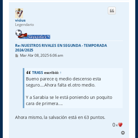
r
i
b
a
vicius
Legendario
Re: NUESTROS RIVALES EN SEGUNDA - TEMPORADA
2024/2025
M
Mar Abr 08, 2025 6:06 am
e
n
s
a
TRASS
escribió:
↑
j
Bueno parece q medio descenso esta
e
seguro....Ahora falta el.otro medio.
Y a Sarabia se le está poniendo un poquito
cara de primera....
Ahora mismo, la salvación está en 63 puntos.
0
x
A
r