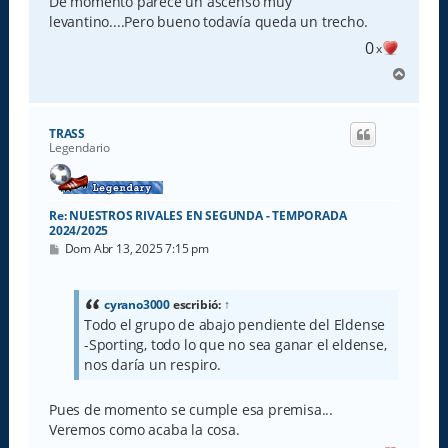
De momento parece un ascenso muy
a
levantino....Pero bueno todavía queda un trecho.
j
e
0
x
A
r
r
i
TRASS
b
Legendario
a
Re: NUESTROS RIVALES EN SEGUNDA - TEMPORADA
2024/2025
M
Dom Abr 13, 2025 7:15 pm
e
n
s
a
cyrano3000
escribió:
↑
j
Todo el grupo de abajo pendiente del Eldense
e
-Sporting, todo lo que no sea ganar el eldense,
nos daría un respiro.
Pues de momento se cumple esa premisa...
Veremos como acaba la cosa.