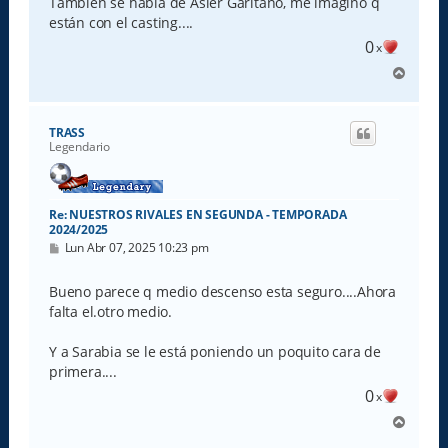
También se habla de Asier Garitano, me imagino q
están con el casting....
0
x
A
r
r
i
TRASS
b
Legendario
a
Re: NUESTROS RIVALES EN SEGUNDA - TEMPORADA
2024/2025
M
Lun Abr 07, 2025 10:23 pm
e
n
s
Bueno parece q medio descenso esta seguro....Ahora
a
falta el.otro medio.
j
e
Y a Sarabia se le está poniendo un poquito cara de
primera....
0
x
A
r