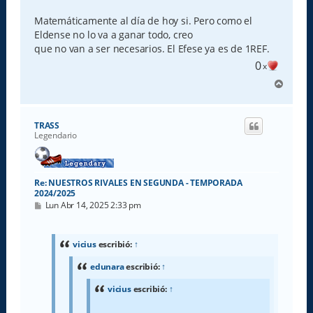
Matemáticamente al día de hoy si. Pero como el
Eldense no lo va a ganar todo, creo
que no van a ser necesarios. El Efese ya es de 1REF.
0
x
A
r
r
i
TRASS
b
Legendario
a
Re: NUESTROS RIVALES EN SEGUNDA - TEMPORADA
2024/2025
M
Lun Abr 14, 2025 2:33 pm
e
n
s
a
vicius
escribió:
↑
j
e
edunara
escribió:
↑
vicius
escribió:
↑