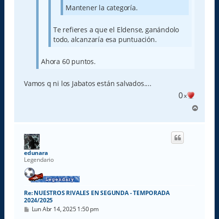
Mantener la categoría.
Te refieres a que el Eldense, ganándolo
todo, alcanzaría esa puntuación.
Ahora 60 puntos.
Vamos q ni los Jabatos están salvados....
0
x
A
r
r
i
b
a
edunara
Legendario
Re: NUESTROS RIVALES EN SEGUNDA - TEMPORADA
2024/2025
M
Lun Abr 14, 2025 1:50 pm
e