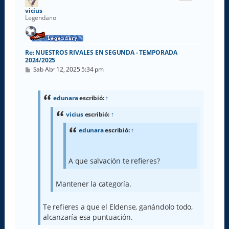
a
vicius
Legendario
Re: NUESTROS RIVALES EN SEGUNDA - TEMPORADA
2024/2025
M
Sab Abr 12, 2025 5:34 pm
e
n
s
a
edunara
escribió:
↑
j
e
vicius
escribió:
↑
edunara
escribió:
↑
A que salvación te refieres?
Mantener la categoría.
Te refieres a que el Eldense, ganándolo todo,
alcanzaría esa puntuación.