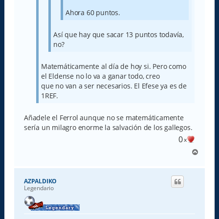
Ahora 60 puntos.
Así que hay que sacar 13 puntos todavía,
no?
Matemáticamente al día de hoy si. Pero como
el Eldense no lo va a ganar todo, creo
que no van a ser necesarios. El Efese ya es de
1REF.
Añadele el Ferrol aunque no se matemáticamente
sería un milagro enorme la salvación de los gallegos.
0
x
A
r
r
i
AZPALDIKO
b
Legendario
a