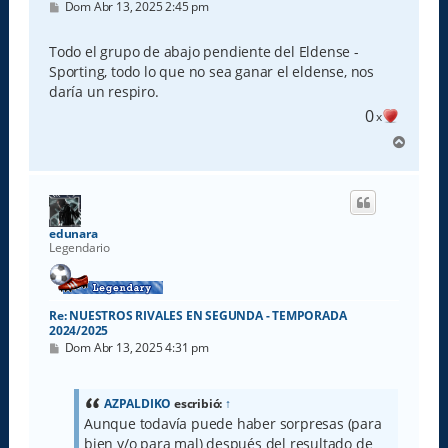
M
Dom Abr 13, 2025 2:45 pm
e
n
s
Todo el grupo de abajo pendiente del Eldense -
a
Sporting, todo lo que no sea ganar el eldense, nos
j
e
daría un respiro.
0
x
A
r
r
i
b
a
edunara
Legendario
Re: NUESTROS RIVALES EN SEGUNDA - TEMPORADA
2024/2025
M
Dom Abr 13, 2025 4:31 pm
e
n
s
a
AZPALDIKO
escribió:
↑
j
Aunque todavía puede haber sorpresas (para
e
bien y/o para mal) después del resultado de