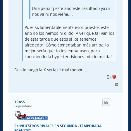
Una pena q este año este resultado ya ni
nos va ni nos viene....
Pues si, lamentablemente esos puestos este
año no los hemos ni olido. A ver qué tal van los
de esta tarde que esos si los tenemos
alrededor. Cómo comentaban más arriba, lo
mejor sería que todos empatasen, pero
conociendo la hypertendsiones miedo me da!
Desde luego la X sería el mal menor.....
0
x
A
r
r
i
TRASS
b
Legendario
a
Re: NUESTROS RIVALES EN SEGUNDA - TEMPORADA
2024/2025