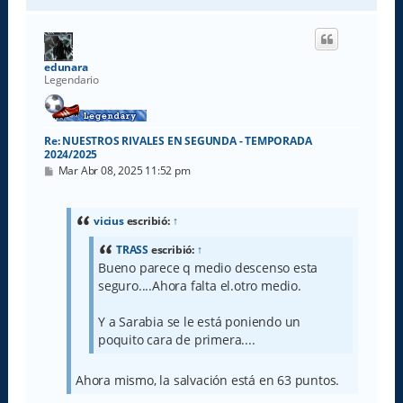
r
i
b
a
edunara
Legendario
Re: NUESTROS RIVALES EN SEGUNDA - TEMPORADA
2024/2025
M
Mar Abr 08, 2025 11:52 pm
e
n
s
a
vicius
escribió:
↑
j
e
TRASS
escribió:
↑
Bueno parece q medio descenso esta
seguro....Ahora falta el.otro medio.
Y a Sarabia se le está poniendo un
poquito cara de primera....
Ahora mismo, la salvación está en 63 puntos.