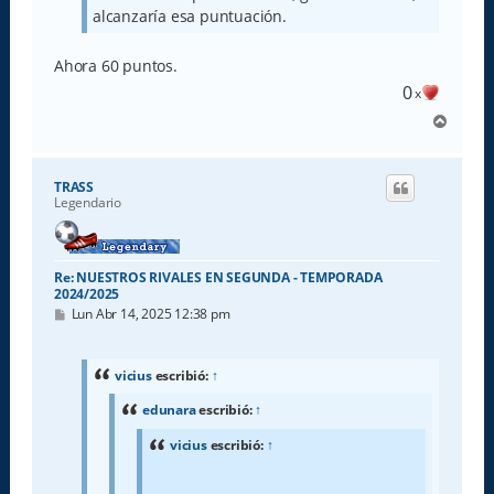
alcanzaría esa puntuación.
Ahora 60 puntos.
0
x
A
r
r
i
TRASS
b
Legendario
a
Re: NUESTROS RIVALES EN SEGUNDA - TEMPORADA
2024/2025
M
Lun Abr 14, 2025 12:38 pm
e
n
s
a
vicius
escribió:
↑
j
e
edunara
escribió:
↑
vicius
escribió:
↑