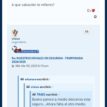
A que salvación te refieres?
0
x
A
r
r
i
b
a
vicius
Legendario
Re: NUESTROS RIVALES EN SEGUNDA - TEMPORADA
2024/2025
M
Mié Abr 09, 2025 6:19 am
e
n
s
a
edunara
escribió:
↑
j
e
vicius
escribió:
↑
TRASS
escribió:
↑
Bueno parece q medio descenso esta
seguro....Ahora falta el.otro medio.