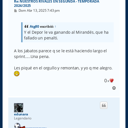
Re: NUESTROS RIVALES EN SEGUNDA - TEMPORADA
2024/2025
M
Dom Abr 13, 2025 7:43 pm
e
n
s
a
Atg80
escribió:
↑
j
Y el Depor le va ganando al Mirandés, que ha
e
fallado un penalti.
A los Jabatos parece q se le está haciendo largo el
sprint.....Una pena.
Les piqué en el orgullo y remontan, y yo q me alegro.
0
x
A
r
r
i
b
a
edunara
Legendario