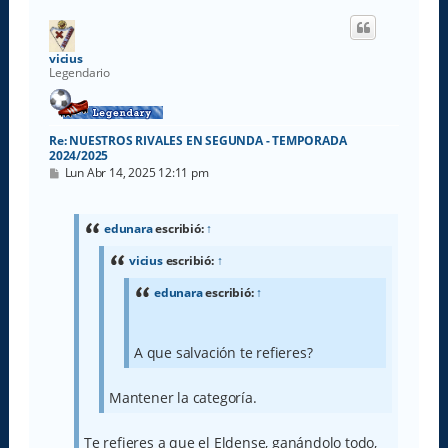
r
i
b
a
vicius
Legendario
Re: NUESTROS RIVALES EN SEGUNDA - TEMPORADA
2024/2025
M
Lun Abr 14, 2025 12:11 pm
e
n
s
a
edunara
escribió:
↑
j
e
vicius
escribió:
↑
edunara
escribió:
↑
A que salvación te refieres?
Mantener la categoría.
Te refieres a que el Eldense, ganándolo todo,