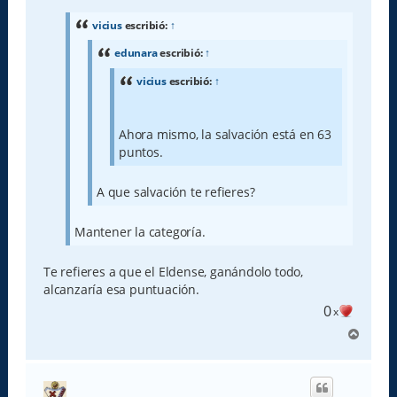
s
a
vicius
escribió:
↑
j
e
edunara
escribió:
↑
vicius
escribió:
↑
Ahora mismo, la salvación está en 63
puntos.
A que salvación te refieres?
Mantener la categoría.
Te refieres a que el Eldense, ganándolo todo,
alcanzaría esa puntuación.
0
x
A
r
r
i
b