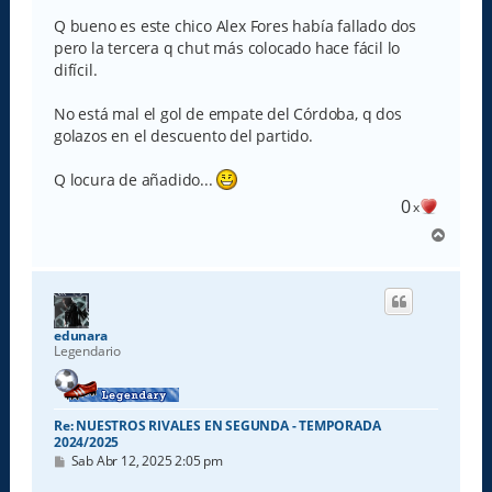
n
s
Q bueno es este chico Alex Fores había fallado dos
a
pero la tercera q chut más colocado hace fácil lo
j
e
difícil.
No está mal el gol de empate del Córdoba, q dos
golazos en el descuento del partido.
Q locura de añadido...
0
x
A
r
r
i
b
a
edunara
Legendario
Re: NUESTROS RIVALES EN SEGUNDA - TEMPORADA
2024/2025
M
Sab Abr 12, 2025 2:05 pm
e
n