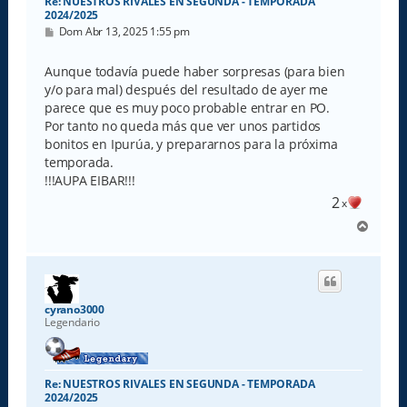
Re: NUESTROS RIVALES EN SEGUNDA - TEMPORADA
2024/2025
M
Dom Abr 13, 2025 1:55 pm
e
n
s
Aunque todavía puede haber sorpresas (para bien
a
y/o para mal) después del resultado de ayer me
j
e
parece que es muy poco probable entrar en PO.
Por tanto no queda más que ver unos partidos
bonitos en Ipurúa, y prepararnos para la próxima
temporada.
!!!AUPA EIBAR!!!
2
x
A
r
r
i
b
a
cyrano3000
Legendario
Re: NUESTROS RIVALES EN SEGUNDA - TEMPORADA
2024/2025