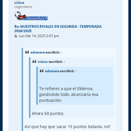
a
vicius
Legendario
Re: NUESTROS RIVALES EN SEGUNDA - TEMPORADA
2024/2025
M
Lun Abr 14, 2025 2:07 pm
e
n
s
a
edunara
escribió:
↑
j
e
vicius
escribió:
↑
edunara
escribió:
↑
Te refieres a que el Eldense,
ganándolo todo, alcanzaría esa
puntuación.
Ahora 60 puntos.
Así que hay que sacar 13 puntos todavía, no?