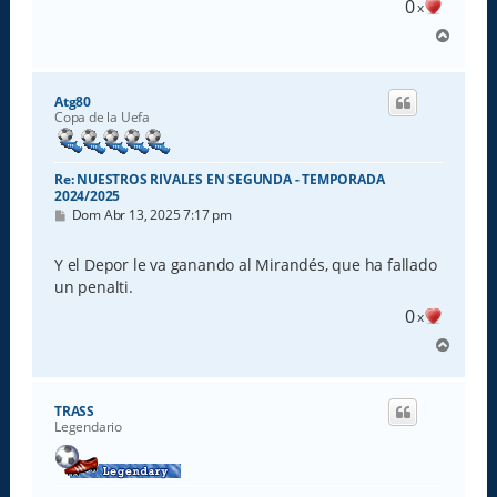
0
x
A
r
r
i
Atg80
b
Copa de la Uefa
a
Re: NUESTROS RIVALES EN SEGUNDA - TEMPORADA
2024/2025
M
Dom Abr 13, 2025 7:17 pm
e
n
s
Y el Depor le va ganando al Mirandés, que ha fallado
a
un penalti.
j
e
0
x
A
r
r
i
TRASS
b
Legendario
a