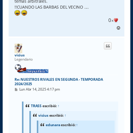
temas arbitrales.
!!CUANDO LAS BARBAS DEL VECINO ....
0
x
A
r
r
i
b
a
vicius
Legendario
Re: NUESTROS RIVALES EN SEGUNDA - TEMPORADA
2024/2025
M
Lun Abr 14, 2025 4:17 pm
e
n
s
a
TRASS
escribió:
↑
j
e
vicius
escribió:
↑
edunara
escribió:
↑