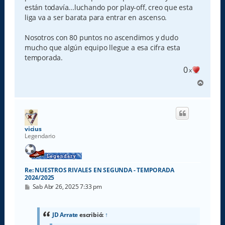
están todavía...luchando por play-off, creo que esta
liga va a ser barata para entrar en ascenso.
Nosotros con 80 puntos no ascendimos y dudo
mucho que algún equipo llegue a esa cifra esta
temporada.
0
x
A
r
r
i
b
a
vicius
Legendario
Re: NUESTROS RIVALES EN SEGUNDA - TEMPORADA
2024/2025
M
Sab Abr 26, 2025 7:33 pm
e
n
s
a
JD Arrate
escribió:
↑
j