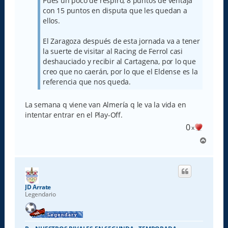
Pues un poco de respiro, 8 puntos de ventaja
e
con 15 puntos en disputa que les quedan a
ellos.
El Zaragoza después de esta jornada va a tener
la suerte de visitar al Racing de Ferrol casi
deshauciado y recibir al Cartagena, por lo que
creo que no caerán, por lo que el Eldense es la
referencia que nos queda.
La semana q viene van Almería q le va la vida en
intentar entrar en el Play-Off.
0
x
A
r
r
i
b
a
JD Arrate
Legendario