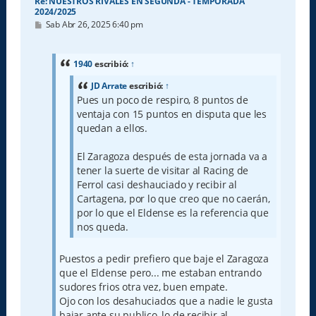
Re: NUESTROS RIVALES EN SEGUNDA - TEMPORADA
2024/2025
M
Sab Abr 26, 2025 6:40 pm
e
n
s
a
1940
escribió:
↑
j
e
JD Arrate
escribió:
↑
Pues un poco de respiro, 8 puntos de
ventaja con 15 puntos en disputa que les
quedan a ellos.
El Zaragoza después de esta jornada va a
tener la suerte de visitar al Racing de
Ferrol casi deshauciado y recibir al
Cartagena, por lo que creo que no caerán,
por lo que el Eldense es la referencia que
nos queda.
Puestos a pedir prefiero que baje el Zaragoza
que el Eldense pero... me estaban entrando
sudores frios otra vez, buen empate.
Ojo con los desahuciados que a nadie le gusta
bajar ante su publico, lo de recibir al