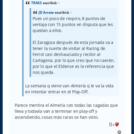
a
TRASS
escribió:
↑
j
e
JD Arrate
escribió:
↑
Pues un poco de respiro, 8 puntos de
ventaja con 15 puntos en disputa que les
quedan a ellos.
El Zaragoza después de esta jornada va a
tener la suerte de visitar al Racing de
Ferrol casi deshauciado y recibir al
Cartagena, por lo que creo que no caerán,
por lo que el Eldense es la referencia que
nos queda.
La semana q viene van Almería q le va la vida
en intentar entrar en el Play-Off.
Parece mentira el Almería con todas las cagadas que
lleva y todavía van a terminar en play-off y
ascendiendo, cosas más raras se han visto.
0
x
A