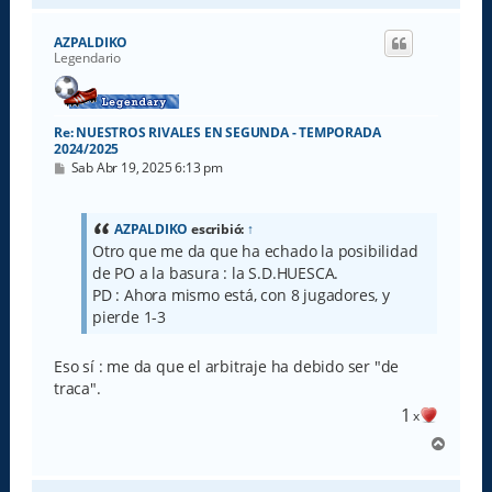
r
i
AZPALDIKO
b
Legendario
a
Re: NUESTROS RIVALES EN SEGUNDA - TEMPORADA
2024/2025
M
Sab Abr 19, 2025 6:13 pm
e
n
s
a
AZPALDIKO
escribió:
↑
j
Otro que me da que ha echado la posibilidad
e
de PO a la basura : la S.D.HUESCA.
PD : Ahora mismo está, con 8 jugadores, y
pierde 1-3
Eso sí : me da que el arbitraje ha debido ser "de
traca".
1
x
A
r
r