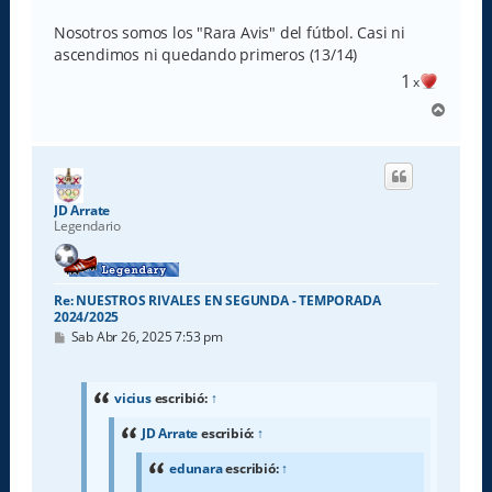
Nosotros somos los "Rara Avis" del fútbol. Casi ni
ascendimos ni quedando primeros (13/14)
1
x
A
r
r
i
b
a
JD Arrate
Legendario
Re: NUESTROS RIVALES EN SEGUNDA - TEMPORADA
2024/2025
M
Sab Abr 26, 2025 7:53 pm
e
n
s
a
vicius
escribió:
↑
j
e
JD Arrate
escribió:
↑
edunara
escribió:
↑