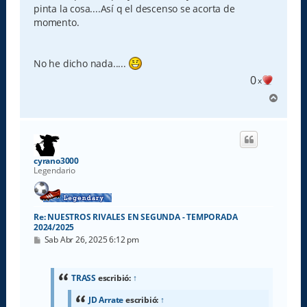
pinta la cosa....Así q el descenso se acorta de
momento.
No he dicho nada.....
0
x
A
r
r
i
b
a
cyrano3000
Legendario
Re: NUESTROS RIVALES EN SEGUNDA - TEMPORADA
2024/2025
M
Sab Abr 26, 2025 6:12 pm
e
n
s
a
TRASS
escribió:
↑
j
e
JD Arrate
escribió:
↑