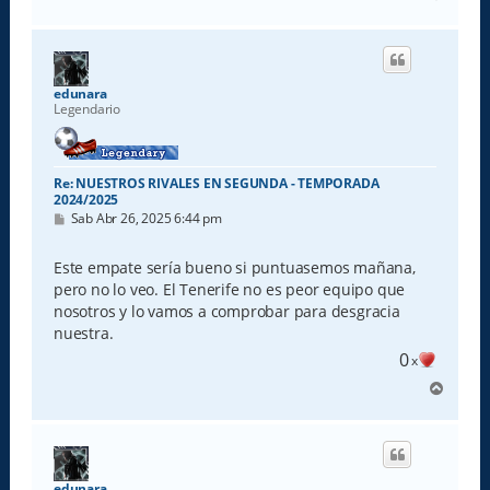
r
r
i
b
a
edunara
Legendario
Re: NUESTROS RIVALES EN SEGUNDA - TEMPORADA
2024/2025
M
Sab Abr 26, 2025 6:44 pm
e
n
s
Este empate sería bueno si puntuasemos mañana,
a
pero no lo veo. El Tenerife no es peor equipo que
j
e
nosotros y lo vamos a comprobar para desgracia
nuestra.
0
x
A
r
r
i
b
a
edunara