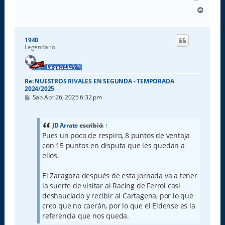
A
r
r
i
1940
b
Legendario
a
Re: NUESTROS RIVALES EN SEGUNDA - TEMPORADA
2024/2025
M
Sab Abr 26, 2025 6:32 pm
e
n
s
a
JD Arrate
escribió:
↑
j
Pues un poco de respiro, 8 puntos de ventaja
e
con 15 puntos en disputa que les quedan a
ellos.
El Zaragoza después de esta jornada va a tener
la suerte de visitar al Racing de Ferrol casi
deshauciado y recibir al Cartagena, por lo que
creo que no caerán, por lo que el Eldense es la
referencia que nos queda.