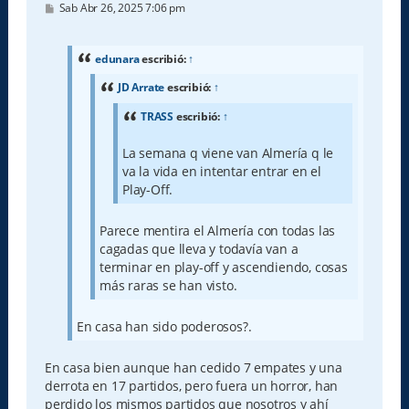
M
Sab Abr 26, 2025 7:06 pm
e
n
s
a
edunara
escribió:
↑
j
e
JD Arrate
escribió:
↑
TRASS
escribió:
↑
La semana q viene van Almería q le
va la vida en intentar entrar en el
Play-Off.
Parece mentira el Almería con todas las
cagadas que lleva y todavía van a
terminar en play-off y ascendiendo, cosas
más raras se han visto.
En casa han sido poderosos?.
En casa bien aunque han cedido 7 empates y una
derrota en 17 partidos, pero fuera un horror, han
perdido los mismos partidos que nosotros y ahí