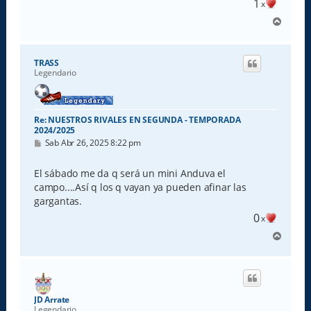
1
x
A
r
r
i
TRASS
b
Legendario
a
Re: NUESTROS RIVALES EN SEGUNDA - TEMPORADA
2024/2025
M
Sab Abr 26, 2025 8:22 pm
e
n
s
El sábado me da q será un mini Anduva el
a
campo....Así q los q vayan ya pueden afinar las
j
e
gargantas.
0
x
A
r
r
i
b
a
JD Arrate
Legendario