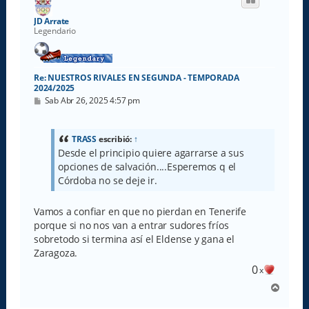
b
a
JD Arrate
Legendario
Re: NUESTROS RIVALES EN SEGUNDA - TEMPORADA
2024/2025
M
Sab Abr 26, 2025 4:57 pm
e
n
s
a
TRASS
escribió:
↑
j
Desde el principio quiere agarrarse a sus
e
opciones de salvación....Esperemos q el
Córdoba no se deje ir.
Vamos a confiar en que no pierdan en Tenerife
porque si no nos van a entrar sudores fríos
sobretodo si termina así el Eldense y gana el
Zaragoza.
0
x
A
r