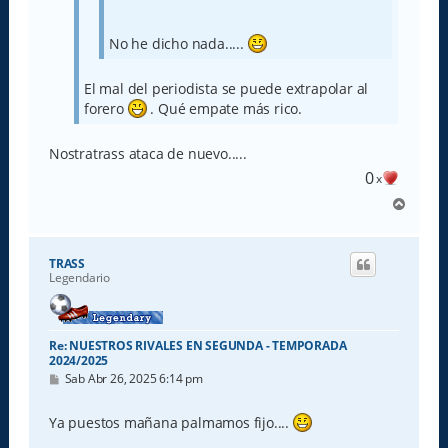
No he dicho nada.....
El mal del periodista se puede extrapolar al
forero
. Qué empate más rico.
Nostratrass ataca de nuevo.....
0
x
A
r
r
i
TRASS
b
Legendario
a
Re: NUESTROS RIVALES EN SEGUNDA - TEMPORADA
2024/2025
M
Sab Abr 26, 2025 6:14 pm
e
n
s
Ya puestos mañana palmamos fijo....
a
j