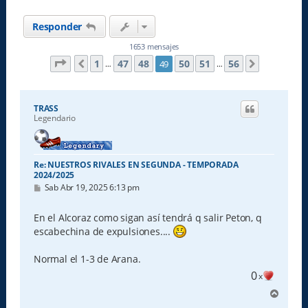
Responder
1653 mensajes
Página
49
de
56
1
47
48
50
51
56
49
Anterior
Siguiente
…
…
TRASS
Legendario
Re: NUESTROS RIVALES EN SEGUNDA - TEMPORADA
2024/2025
M
Sab Abr 19, 2025 6:13 pm
e
n
s
En el Alcoraz como sigan así tendrá q salir Peton, q
a
escabechina de expulsiones....
j
e
Normal el 1-3 de Arana.
0
x
A
r