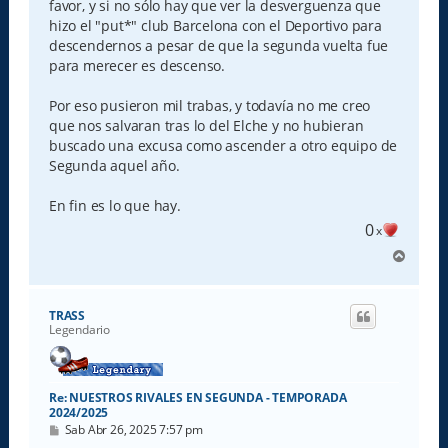
favor, y si no sólo hay que ver la desverguenza que
hizo el "put*" club Barcelona con el Deportivo para
descendernos a pesar de que la segunda vuelta fue
para merecer es descenso.
Por eso pusieron mil trabas, y todavía no me creo
que nos salvaran tras lo del Elche y no hubieran
buscado una excusa como ascender a otro equipo de
Segunda aquel año.
En fin es lo que hay.
0
x
A
r
r
i
TRASS
b
Legendario
a
Re: NUESTROS RIVALES EN SEGUNDA - TEMPORADA
2024/2025
M
Sab Abr 26, 2025 7:57 pm
e