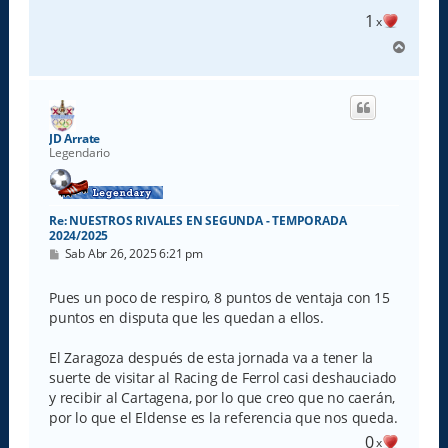
e
1
x
A
r
r
i
b
a
JD Arrate
Legendario
Re: NUESTROS RIVALES EN SEGUNDA - TEMPORADA
2024/2025
M
Sab Abr 26, 2025 6:21 pm
e
n
s
Pues un poco de respiro, 8 puntos de ventaja con 15
a
puntos en disputa que les quedan a ellos.
j
e
El Zaragoza después de esta jornada va a tener la
suerte de visitar al Racing de Ferrol casi deshauciado
y recibir al Cartagena, por lo que creo que no caerán,
por lo que el Eldense es la referencia que nos queda.
0
x