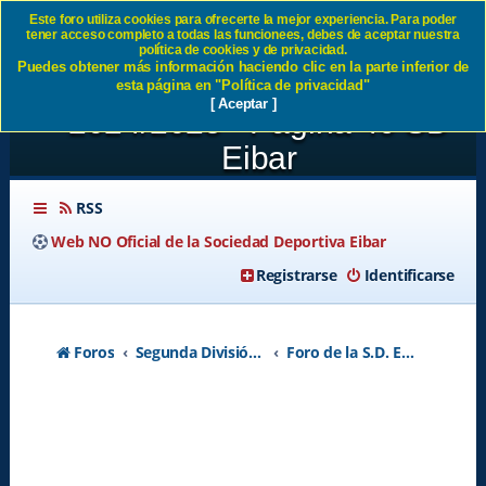
Este foro utiliza cookies para ofrecerte la mejor experiencia. Para poder
tener acceso completo a todas las funcionees, debes de aceptar nuestra
NUESTROS RIVALES EN
política de cookies y de privacidad.
Puedes obtener más información haciendo clic en la parte inferior de
SEGUNDA - TEMPORADA
esta página en "Política de privacidad"
[ Aceptar ]
2024/2025 - Página 49 SD
Eibar
RSS
Web NO Oficial de la Sociedad Deportiva Eibar
Registrarse
Identificarse
Foros
Segunda División A - Temporada 2026-2027
Foro de la S.D. Eibar