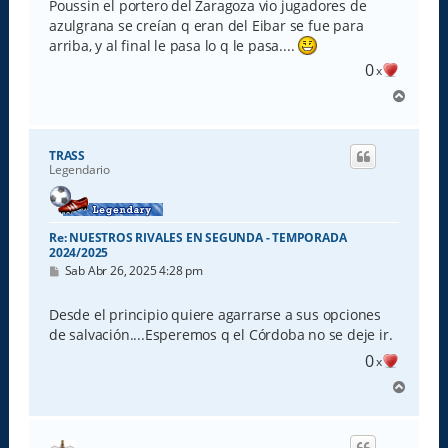
s
Poussin el portero del Zaragoza vio jugadores de
a
azulgrana se creían q eran del Eibar se fue para
j
e
arriba, y al final le pasa lo q le pasa....
0
x
A
r
r
i
TRASS
b
Legendario
a
Re: NUESTROS RIVALES EN SEGUNDA - TEMPORADA
2024/2025
M
Sab Abr 26, 2025 4:28 pm
e
n
s
Desde el principio quiere agarrarse a sus opciones
a
de salvación....Esperemos q el Córdoba no se deje ir.
j
e
0
x
A
r
r
i