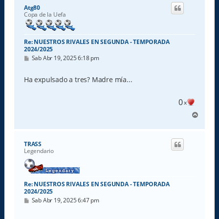
i
Atg80
b
Copa de la Uefa
a
Re: NUESTROS RIVALES EN SEGUNDA - TEMPORADA
2024/2025
M
Sab Abr 19, 2025 6:18 pm
e
n
s
Ha expulsado a tres? Madre mía...
a
j
e
0
x
A
r
r
i
TRASS
b
Legendario
a
Re: NUESTROS RIVALES EN SEGUNDA - TEMPORADA
2024/2025
M
Sab Abr 19, 2025 6:47 pm
e
n