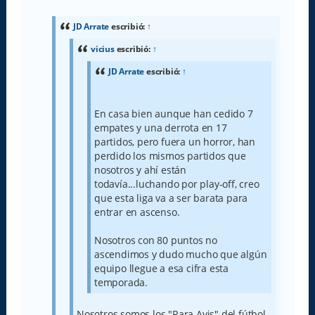
n
s
a
JD Arrate
escribió:
↑
j
e
vicius
escribió:
↑
JD Arrate
escribió:
↑
En casa bien aunque han cedido 7
empates y una derrota en 17
partidos, pero fuera un horror, han
perdido los mismos partidos que
nosotros y ahí están
todavía...luchando por play-off, creo
que esta liga va a ser barata para
entrar en ascenso.
Nosotros con 80 puntos no
ascendimos y dudo mucho que algún
equipo llegue a esa cifra esta
temporada.
Nosotros somos los "Rara Avis" del fútbol.