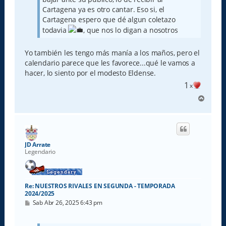
Cartagena ya es otro cantar. Eso si, el
Cartagena espero que dé algun coletazo
todavia
, que nos lo digan a nosotros
Yo también les tengo más manía a los maños, pero el
calendario parece que les favorece...qué le vamos a
hacer, lo siento por el modesto Eldense.
1
x
A
r
r
i
b
a
JD Arrate
Legendario
Re: NUESTROS RIVALES EN SEGUNDA - TEMPORADA
2024/2025
M
Sab Abr 26, 2025 6:43 pm
e
n
s