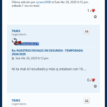
Última edición por
cyrano3000
el Sab Abr 26, 2025 6:12 pm,
editado 1 vez en total.
1
x
A
r
r
i
TRASS
b
Legendario
a
Re: NUESTROS RIVALES EN SEGUNDA - TEMPORADA
2024/2025
M
Sab Abr 26, 2025 6:12 pm
e
n
s
Ni ta mal el resultado y más q estaban con 10....
a
j
e
0
x
A
r
r
i
TRASS
b
Legendario
a