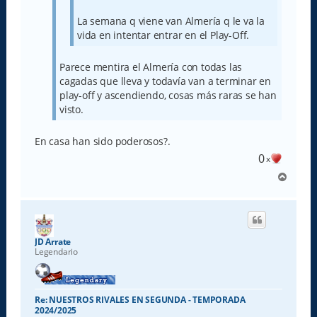
La semana q viene van Almería q le va la
vida en intentar entrar en el Play-Off.
Parece mentira el Almería con todas las
cagadas que lleva y todavía van a terminar en
play-off y ascendiendo, cosas más raras se han
visto.
En casa han sido poderosos?.
0
x
A
r
r
i
b
a
JD Arrate
Legendario
Re: NUESTROS RIVALES EN SEGUNDA - TEMPORADA
2024/2025