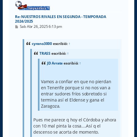
Re: NUESTROS RIVALES EN SEGUNDA - TEMPORADA
2024/2025
M
Sab Abr 26, 2025 6:13 pm
e
n
s
a
cyrano3000
escribió:
↑
j
e
TRASS
escribió:
↑
JD Arrate
escribió:
↑
Vamos a confiar en que no pierdan
en Tenerife porque si no nos van a
entrar sudores fríos sobretodo si
termina así el Eldense y gana el
Zaragoza.
Pues me parece q hoy el Córdoba y ahora
con 10 mal pinta la cosa....Así q el
descenso se acorta de momento.