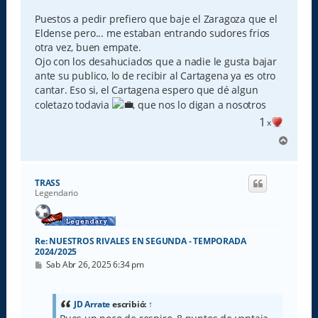
Puestos a pedir prefiero que baje el Zaragoza que el
Eldense pero... me estaban entrando sudores frios
otra vez, buen empate.
Ojo con los desahuciados que a nadie le gusta bajar
ante su publico, lo de recibir al Cartagena ya es otro
cantar. Eso si, el Cartagena espero que dé algun
coletazo todavia
, que nos lo digan a nosotros
1
x
A
r
r
i
TRASS
b
Legendario
a
Re: NUESTROS RIVALES EN SEGUNDA - TEMPORADA
2024/2025
M
Sab Abr 26, 2025 6:34 pm
e
n
s
a
JD Arrate
escribió:
↑
j