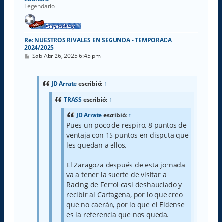
Legendario
Re: NUESTROS RIVALES EN SEGUNDA - TEMPORADA
2024/2025
M
Sab Abr 26, 2025 6:45 pm
e
n
s
a
JD Arrate
escribió:
↑
j
e
TRASS
escribió:
↑
JD Arrate
escribió:
↑
Pues un poco de respiro, 8 puntos de
ventaja con 15 puntos en disputa que
les quedan a ellos.
El Zaragoza después de esta jornada
va a tener la suerte de visitar al
Racing de Ferrol casi deshauciado y
recibir al Cartagena, por lo que creo
que no caerán, por lo que el Eldense
es la referencia que nos queda.