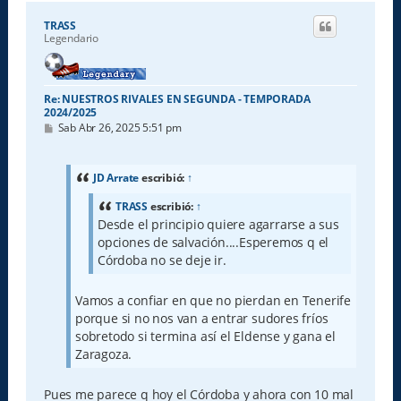
r
i
TRASS
b
Legendario
a
Re: NUESTROS RIVALES EN SEGUNDA - TEMPORADA
2024/2025
M
Sab Abr 26, 2025 5:51 pm
e
n
s
a
JD Arrate
escribió:
↑
j
e
TRASS
escribió:
↑
Desde el principio quiere agarrarse a sus
opciones de salvación....Esperemos q el
Córdoba no se deje ir.
Vamos a confiar en que no pierdan en Tenerife
porque si no nos van a entrar sudores fríos
sobretodo si termina así el Eldense y gana el
Zaragoza.
Pues me parece q hoy el Córdoba y ahora con 10 mal