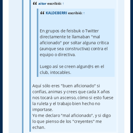
e
aitor
escribió:
↑
KALDEBERRI
escribió:
↑
En grupos de feisbuk o Twitter
directamente te llamaban "mal
aficionado" por soltar alguna crítica
(aunque sea constructiva) contra el
equipo o directiva.
Luego así se creen algun@s en el
club, intocables.
Aquí sólo eres "buen aficionado" si
confías, animas y crees que cada X años
nos tocará un ascenso, cómo si esto fuese
la ruleta y el trabajo bien hecho no
importase.
Yo me declaro "mal aficionado", y si digo
lo que pienso de los "creyentes" me
echan.