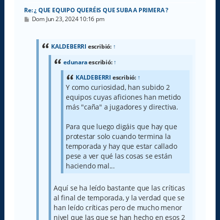
Re: ¿ QUE EQUIPO QUERÉIS QUE SUBA A PRIMERA ?
M
Dom Jun 23, 2024 10:16 pm
e
n
s
a
KALDEBERRI
escribió:
↑
j
e
edunara
escribió:
↑
KALDEBERRI
escribió:
↑
Y como curiosidad, han subido 2
equipos cuyas aficiones han metido
más "caña" a jugadores y directiva.
Para que luego digáis que hay que
protestar solo cuando termina la
temporada y hay que estar callado
pese a ver qué las cosas se están
haciendo mal...
Aquí se ha leído bastante que las críticas
al final de temporada, y la verdad que se
han leído críticas pero de mucho menor
nivel que las que se han hecho en esos 2