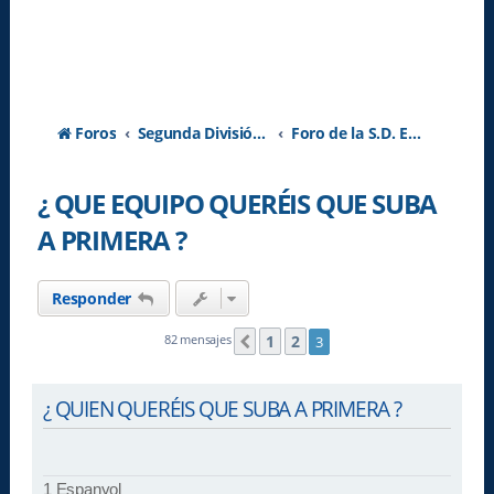
Foros
Segunda División A - Temporada 2026-2027
Foro de la S.D. Eibar
¿ QUE EQUIPO QUERÉIS QUE SUBA
A PRIMERA ?
Responder
1
2
82 mensajes
3
Anterior
¿ QUIEN QUERÉIS QUE SUBA A PRIMERA ?
1 Espanyol