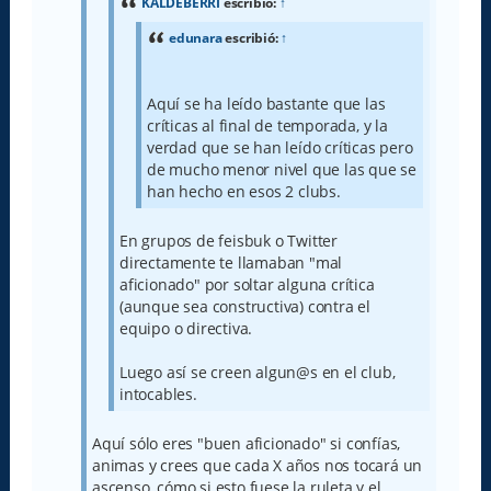
KALDEBERRI
escribió:
↑
edunara
escribió:
↑
Aquí se ha leído bastante que las
críticas al final de temporada, y la
verdad que se han leído críticas pero
de mucho menor nivel que las que se
han hecho en esos 2 clubs.
En grupos de feisbuk o Twitter
directamente te llamaban "mal
aficionado" por soltar alguna crítica
(aunque sea constructiva) contra el
equipo o directiva.
Luego así se creen algun@s en el club,
intocables.
Aquí sólo eres "buen aficionado" si confías,
animas y crees que cada X años nos tocará un
ascenso, cómo si esto fuese la ruleta y el