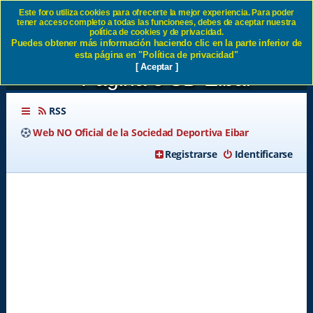
Este foro utiliza cookies para ofrecerte la mejor experiencia. Para poder
tener acceso completo a todas las funcionees, debes de aceptar nuestra
¿ QUE EQUIPO QUERÉIS
política de cookies y de privacidad.
Puedes obtener más información haciendo clic en la parte inferior de
QUE SUBA A PRIMERA ? -
esta página en "Política de privacidad"
[ Aceptar ]
Página 3 SD Eibar
RSS
Web NO Oficial de la Sociedad Deportiva Eibar
Registrarse
Identificarse