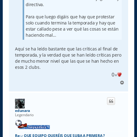
directiva.
Para que luego digáis que hay que protestar
solo cuando termina la temporada y hay que
estar callado pese a ver qué las cosas se están
haciendo mal...
Aquí se ha leído bastante que las críticas al final de
temporada, y la verdad que se han leído críticas pero
de mucho menor nivel que las que se han hecho en
esos 2 clubs.
0
x
A
r
r
i
b
a
edunara
Legendario
Re: ¿ QUE EQUIPO QUERÉIS QUE SUBA A PRIMERA ?