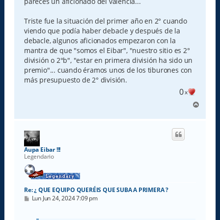
pareces un aficionado del valencia...
Triste fue la situación del primer año en 2° cuando
viendo que podía haber debacle y después de la
debacle, algunos aficionados empezaron con la
mantra de que "somos el Eibar", "nuestro sitio es 2°
división o 2°b", "estar en primera división ha sido un
premio"... cuando éramos unos de los tiburones con
más presupuesto de 2° división.
0
x
A
r
r
i
b
a
Aupa Eibar !!!
Legendario
Re: ¿ QUE EQUIPO QUERÉIS QUE SUBA A PRIMERA ?
M
Lun Jun 24, 2024 7:09 pm
e
n
s