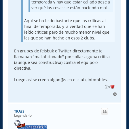
temporada y hay que estar callado pese a
ver qué las cosas se están haciendo mal...
Aquí se ha leído bastante que las críticas al
final de temporada, y la verdad que se han
leído críticas pero de mucho menor nivel que
las que se han hecho en esos 2 clubs.
En grupos de feisbuk o Twitter directamente te
llamaban "mal aficionado" por soltar alguna crítica
(aunque sea constructiva) contra el equipo o
directiva.
Luego así se creen algun@s en el club, intocables.
2
x
A
r
r
i
TRASS
b
Legendario
a