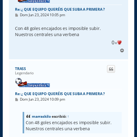
Re: ¿ QUE EQUIPO QUERÉIS QUE SUBA A PRIMERA ?
M
Dom Jun 23, 2024 10:05 pm
e
n
s
Con 48 goles encajados es imposible subir.
a
Nuestros centrales una verbena
j
e
0
x
A
r
r
i
TRASS
b
Legendario
a
Re: ¿ QUE EQUIPO QUERÉIS QUE SUBA A PRIMERA ?
M
Dom Jun 23, 2024 10:09 pm
e
n
s
a
marraskilo
escribió:
↑
j
Con 48 goles encajados es imposible subir.
e
Nuestros centrales una verbena