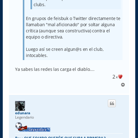
clubs.
En grupos de feisbuk o Twitter directamente te
llamaban "mal aficionado" por soltar alguna
crítica (aunque sea constructiva) contra el
equipo o directiva.
Luego así se creen algun@s en el club,
intocables.
Ya sabes las redes las carga el diablo....
2
x
A
r
r
i
b
a
edunara
Legendario