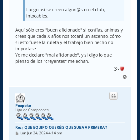
Luego así se creen algun@s en el club,
intocables.
Aquí sólo eres "buen aficionado" si confías, animas y
crees que cada X años nos tocará un ascenso, cómo
si esto fuese la ruleta y el trabajo bien hecho no
importase.
Yo me declaro "mal aficionado", y si digo lo que
pienso de los "creyentes" me echan.
3
x
A
r
r
i
b
a
Poxpoko
Liga de Campeones
Re: ¿ QUE EQUIPO QUERÉIS QUE SUBA A PRIMERA ?
M
Lun Jun 24, 2024 4:14 pm
e