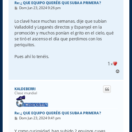
Re: ¿ QUE EQUIPO QUERÉIS QUE SUBA A PRIMERA ?
M
Dom Jun 23, 2024 9:26 pm
e
n
s
Lo clavé hace muchas semanas, dije que subían
a
Valladolid y Leganés directos y Espanyol en la
j
e
promoción y muchos ponían el grito en el cielo, qué
se tiró el ascenso el día que perdimos con los
periquitos.
Pues ahí lo tenéis.
1
x
A
r
r
i
KALDEBERRI
b
Clase mundial
a
Re: ¿ QUE EQUIPO QUERÉIS QUE SUBA A PRIMERA ?
M
Dom Jun 23, 2024 9:41 pm
e
n
s
Y como curiosidad, han subido 2 equipos cuyas