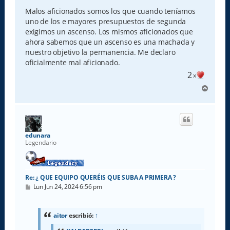
n
s
Malos aficionados somos los que cuando teníamos
a
uno de los e mayores presupuestos de segunda
j
e
exigimos un ascenso. Los mismos aficionados que
ahora sabemos que un ascenso es una machada y
nuestro objetivo la permanencia. Me declaro
oficialmente mal aficionado.
2
x
A
r
r
i
b
a
edunara
Legendario
Re: ¿ QUE EQUIPO QUERÉIS QUE SUBA A PRIMERA ?
M
Lun Jun 24, 2024 6:56 pm
e
n
s
a
aitor
escribió:
↑
j
e