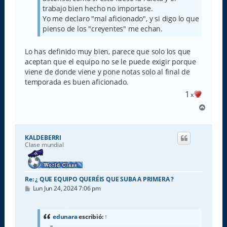
trabajo bien hecho no importase.
Yo me declaro "mal aficionado", y si digo lo que
pienso de los "creyentes" me echan.
Lo has definido muy bien, parece que solo los que
aceptan que el equipo no se le puede exigir porque
viene de donde viene y pone notas solo al final de
temporada es buen aficionado.
1
x
A
r
r
i
KALDEBERRI
b
Clase mundial
a
Re: ¿ QUE EQUIPO QUERÉIS QUE SUBA A PRIMERA ?
M
Lun Jun 24, 2024 7:06 pm
e
n
s
a
edunara
escribió:
↑
j