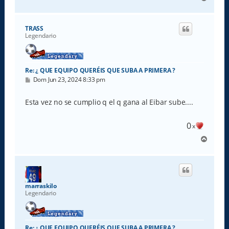
r
r
i
TRASS
b
Legendario
a
Re: ¿ QUE EQUIPO QUERÉIS QUE SUBA A PRIMERA ?
M
Dom Jun 23, 2024 8:33 pm
e
n
s
Esta vez no se cumplio q el q gana al Eibar sube....
a
j
e
0
x
A
r
r
i
b
a
marraskilo
Legendario
Re: ¿ QUE EQUIPO QUERÉIS QUE SUBA A PRIMERA ?