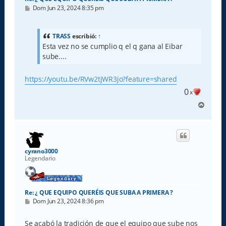
M
Dom Jun 23, 2024 8:35 pm
e
n
s
a
TRASS
escribió:
↑
j
Esta vez no se cumplio q el q gana al Eibar
e
sube....
https://youtu.be/RVw2tjWR3jo?feature=shared
0
x
A
r
r
i
b
a
cyrano3000
Legendario
Re: ¿ QUE EQUIPO QUERÉIS QUE SUBA A PRIMERA ?
M
Dom Jun 23, 2024 8:36 pm
e
n
s
Se acabó la tradición de que el equipo que sube nos