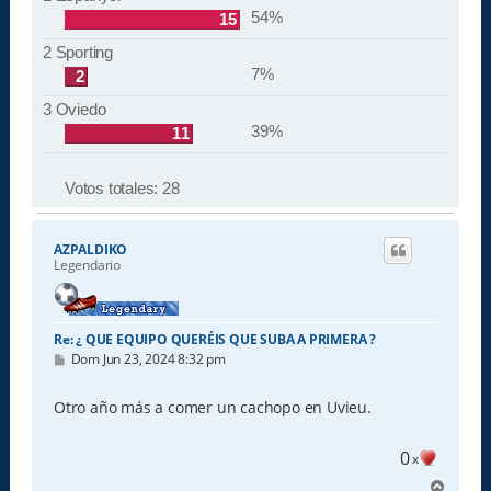
54%
15
2 Sporting
7%
2
3 Oviedo
39%
11
Votos totales:
28
AZPALDIKO
Legendario
Re: ¿ QUE EQUIPO QUERÉIS QUE SUBA A PRIMERA ?
M
Dom Jun 23, 2024 8:32 pm
e
n
s
Otro año más a comer un cachopo en Uvieu.
a
j
e
0
x
A