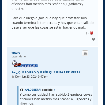
a
aficiones han metido más "caña" a jugadores y
j
e
directiva.
Para que luego digáis que hay que protestar solo
cuando termina la temporada y hay que estar callado
pese a ver qué las cosas se están haciendo mal...
1
x
A
r
r
i
TRASS
b
Legendario
a
Re: ¿ QUE EQUIPO QUERÉIS QUE SUBA A PRIMERA ?
M
Dom Jun 23, 2024 9:47 pm
e
n
s
a
KALDEBERRI
escribió:
↑
j
Y como curiosidad, han subido 2 equipos cuyas
e
aficiones han metido más "caña" a jugadores y
directiva.