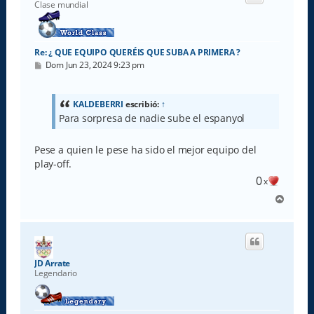
b
Clase mundial
a
Re: ¿ QUE EQUIPO QUERÉIS QUE SUBA A PRIMERA ?
M
Dom Jun 23, 2024 9:23 pm
e
n
s
a
KALDEBERRI
escribió:
↑
j
Para sorpresa de nadie sube el espanyol
e
Pese a quien le pese ha sido el mejor equipo del
play-off.
0
x
A
r
r
i
b
a
JD Arrate
Legendario