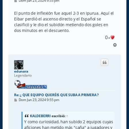
M
Dom Jun 23, 2024 9:53 pm
e
n
s
El punto de inflexión fue aquel 2-3 en Ipurua. Aquí el
a
Eibar perdió el ascenso directo y el Español se
j
e
clasificó y le dio el subidón metiendo dos goles en
dos minutos en el descuento.
0
x
A
r
r
i
b
a
edunara
Legendario
Re: ¿ QUE EQUIPO QUERÉIS QUE SUBA A PRIMERA ?
M
Dom Jun 23, 2024 9:55 pm
e
n
s
a
KALDEBERRI
escribió:
↑
j
Y como curiosidad, han subido 2 equipos cuyas
e
aficiones han metido más "caña" a jugadores y