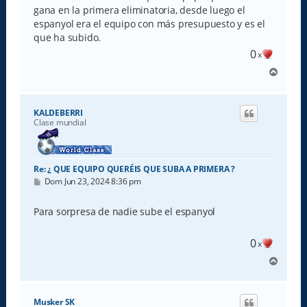
a
gana en la primera eliminatoria, desde luego el
j
e
espanyol era el equipo con más presupuesto y es el
que ha subido.
0
x
A
r
r
i
KALDEBERRI
b
Clase mundial
a
Re: ¿ QUE EQUIPO QUERÉIS QUE SUBA A PRIMERA ?
M
Dom Jun 23, 2024 8:36 pm
e
n
s
Para sorpresa de nadie sube el espanyol
a
j
e
0
x
A
r
r
i
Musker SK