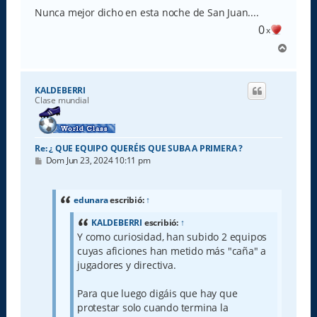
Nunca mejor dicho en esta noche de San Juan....
0
x
A
r
r
i
KALDEBERRI
b
Clase mundial
a
Re: ¿ QUE EQUIPO QUERÉIS QUE SUBA A PRIMERA ?
M
Dom Jun 23, 2024 10:11 pm
e
n
s
a
edunara
escribió:
↑
j
e
KALDEBERRI
escribió:
↑
Y como curiosidad, han subido 2 equipos
cuyas aficiones han metido más "caña" a
jugadores y directiva.
Para que luego digáis que hay que
protestar solo cuando termina la