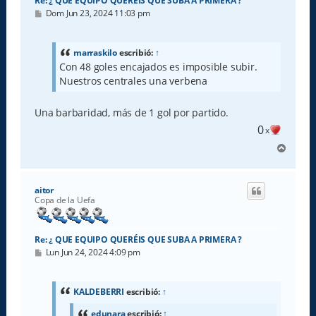
Re: ¿ QUE EQUIPO QUERÉIS QUE SUBA A PRIMERA ?
M
Dom Jun 23, 2024 11:03 pm
e
n
s
a
marraskilo
escribió:
↑
j
Con 48 goles encajados es imposible subir.
e
Nuestros centrales una verbena
Una barbaridad, más de 1 gol por partido.
0
x
A
r
r
i
aitor
b
Copa de la Uefa
a
Re: ¿ QUE EQUIPO QUERÉIS QUE SUBA A PRIMERA ?
M
Lun Jun 24, 2024 4:09 pm
e
n
s
a
KALDEBERRI
escribió:
↑
j
e
edunara
escribió:
↑