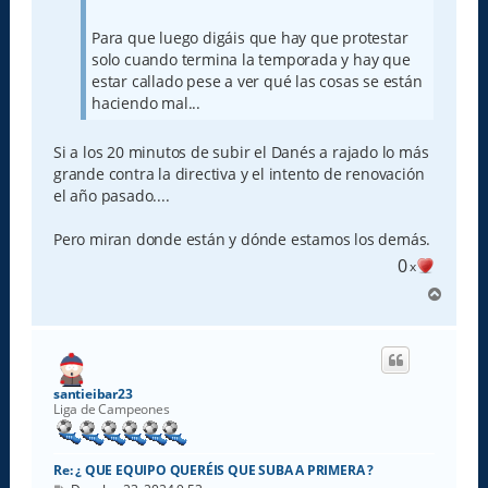
Para que luego digáis que hay que protestar
solo cuando termina la temporada y hay que
estar callado pese a ver qué las cosas se están
haciendo mal...
Si a los 20 minutos de subir el Danés a rajado lo más
grande contra la directiva y el intento de renovación
el año pasado....
Pero miran donde están y dónde estamos los demás.
0
x
A
r
r
i
b
a
santieibar23
Liga de Campeones
Re: ¿ QUE EQUIPO QUERÉIS QUE SUBA A PRIMERA ?