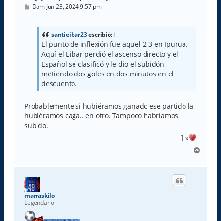
M
Dom Jun 23, 2024 9:57 pm
e
n
s
a
santieibar23
escribió:
↑
j
El punto de inflexión fue aquel 2-3 en Ipurua.
e
Aquí el Eibar perdió el ascenso directo y el
Español se clasificó y le dio el subidón
metiendo dos goles en dos minutos en el
descuento.
Probablemente si hubiéramos ganado ese partido la
hubiéramos caga.. en otro. Tampoco habríamos
subido.
1
x
A
r
r
i
b
a
marraskilo
Legendario