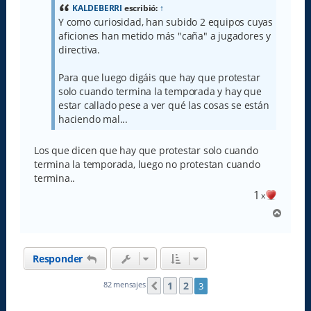
a
KALDEBERRI
escribió:
↑
j
Y como curiosidad, han subido 2 equipos cuyas
e
aficiones han metido más "caña" a jugadores y
directiva.
Para que luego digáis que hay que protestar
solo cuando termina la temporada y hay que
estar callado pese a ver qué las cosas se están
haciendo mal...
Los que dicen que hay que protestar solo cuando
termina la temporada, luego no protestan cuando
termina..
1
x
A
r
r
i
Responder
b
a
1
2
82 mensajes
3
Anterior