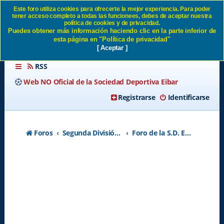
Este foro utiliza cookies para ofrecerte la mejor experiencia. Para poder
tener acceso completo a todas las funcionees, debes de aceptar nuestra
Ha fallecido José Antonio
política de cookies y de privacidad.
Puedes obtener más información haciendo clic en la parte inferior de
Urtiaga SD Eibar
esta página en "Política de privacidad"
[ Aceptar ]
RSS
Web NO Oficial de la Sociedad Deportiva Eibar
Registrarse
Identificarse
Foros
Segunda División A - Temporada 2026-2027
Foro de la S.D. Eibar