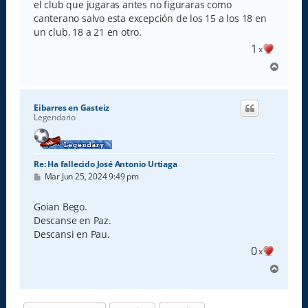
el club que jugaras antes no figuraras como
canterano salvo esta excepción de los 15 a los 18 en
un club, 18 a 21 en otro.
1
x
A
r
r
i
Eibarres en Gasteiz
b
Legendario
a
Re: Ha fallecido José Antonio Urtiaga
M
Mar Jun 25, 2024 9:49 pm
e
n
s
Goian Bego.
a
Descanse en Paz.
j
e
Descansi en Pau.
0
x
A
r
r
i