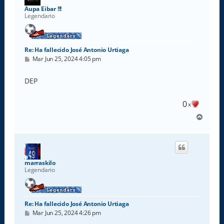
a
Aupa Eibar !!!
Legendario
Re: Ha fallecido José Antonio Urtiaga
M
Mar Jun 25, 2024 4:05 pm
e
n
s
DEP
a
j
e
0
x
A
r
r
i
b
a
marraskilo
Legendario
Re: Ha fallecido José Antonio Urtiaga
M
Mar Jun 25, 2024 4:26 pm
e