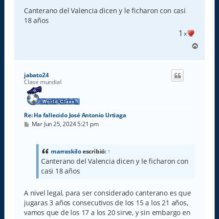
n
s
Canterano del Valencia dicen y le ficharon con casi
a
18 años
j
e
1
x
A
r
r
i
jabato24
b
Clase mundial
a
Re: Ha fallecido José Antonio Urtiaga
M
Mar Jun 25, 2024 5:21 pm
e
n
s
a
marraskilo
escribió:
↑
j
Canterano del Valencia dicen y le ficharon con
e
casi 18 años
A nivel legal, para ser considerado canterano es que
jugaras 3 años consecutivos de los 15 a los 21 años,
vamos que de los 17 a los 20 sirve, y sin embargo en