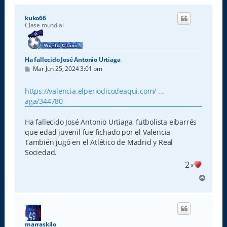
kuko66
Clase mundial
Ha fallecido José Antonio Urtiaga
M
Mar Jun 25, 2024 3:01 pm
e
n
s
https://valencia.elperiodicodeaqui.com/ ...
a
aga/344780
j
e
Ha fallecido José Antonio Urtiaga, futbolista eibarrés
que edad juvenil fue fichado por el Valencia
También jugó en el Atlético de Madrid y Real
Sociedad.
2
x
A
r
r
i
b
a
marraskilo