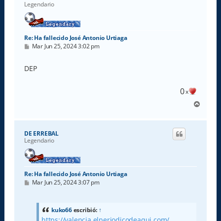
Legendario
Re: Ha fallecido José Antonio Urtiaga
M
Mar Jun 25, 2024 3:02 pm
e
n
s
DEP
a
j
e
0
x
A
r
r
i
DE ERREBAL
b
Legendario
a
Re: Ha fallecido José Antonio Urtiaga
M
Mar Jun 25, 2024 3:07 pm
e
n
s
a
kuko66
escribió:
↑
j
https://valencia.elperiodicodeaqui.com/ ...