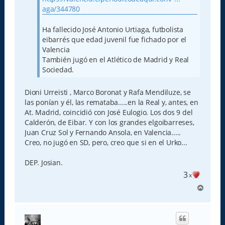
e
aga/344780
Ha fallecido José Antonio Urtiaga, futbolista
eibarrés que edad juvenil fue fichado por el
Valencia
También jugó en el Atlético de Madrid y Real
Sociedad.
Dioni Urreisti , Marco Boronat y Rafa Mendiluze, se
las ponían y él, las remataba.....en la Real y, antes, en
At. Madrid, coincidió con José Eulogio. Los dos 9 del
Calderón, de Eibar. Y con los grandes elgoibarreses,
Juan Cruz Sol y Fernando Ansola, en Valencia.....
Creo, no jugó en SD, pero, creo que si en el Urko...
DEP. Josian.
3
x
A
r
r
i
b