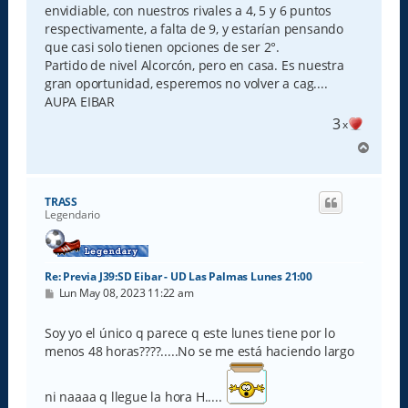
envidiable, con nuestros rivales a 4, 5 y 6 puntos
respectivamente, a falta de 9, y estarían pensando
que casi solo tienen opciones de ser 2°.
Partido de nivel Alcorcón, pero en casa. Es nuestra
gran oportunidad, esperemos no volver a cag....
AUPA EIBAR
3
x
A
r
r
i
TRASS
b
Legendario
a
Re: Previa J39:SD Eibar - UD Las Palmas Lunes 21:00
M
Lun May 08, 2023 11:22 am
e
n
s
Soy yo el único q parece q este lunes tiene por lo
a
menos 48 horas????.....No se me está haciendo largo
j
e
ni naaaa q llegue la hora H.....