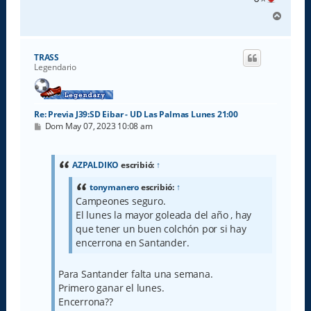
A
r
r
i
TRASS
b
Legendario
a
Re: Previa J39:SD Eibar - UD Las Palmas Lunes 21:00
M
Dom May 07, 2023 10:08 am
e
n
s
a
AZPALDIKO
escribió:
↑
j
e
tonymanero
escribió:
↑
Campeones seguro.
El lunes la mayor goleada del año , hay
que tener un buen colchón por si hay
encerrona en Santander.
Para Santander falta una semana.
Primero ganar el lunes.
Encerrona??