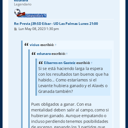
edunara
Legendario
Re: Previa J39:SD Eibar - UD Las Palmas Lunes 21:00
M
Lun May 08, 2023 1:30 pm
e
n
s
a
vicius
escribió:
↑
j
e
edunara
escribió:
↑
Eibarres en Gasteiz
escribió:
↑
Si se está haciendo larga la espera
con los resultados tan buenos que ha
habido... Como estaríamos si el
Levante hubiera ganado y el Alavés o
Granada también?
Pues obligados a ganar. Con esa
mentalidad deben salir al campo, como si
hubieran ganado. Aunque empatando o
incluso perdiendo tenemos posibilidades
de ascenso, ganando los 3 partidos que