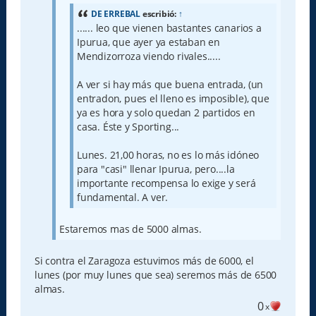
j
e
DE ERREBAL
escribió:
↑
...... leo que vienen bastantes canarios a
Ipurua, que ayer ya estaban en
Mendizorroza viendo rivales.....
A ver si hay más que buena entrada, (un
entradon, pues el lleno es imposible), que
ya es hora y solo quedan 2 partidos en
casa. Éste y Sporting...
Lunes. 21,00 horas, no es lo más idóneo
para "casi" llenar Ipurua, pero....la
importante recompensa lo exige y será
fundamental. A ver.
Estaremos mas de 5000 almas.
Si contra el Zaragoza estuvimos más de 6000, el
lunes (por muy lunes que sea) seremos más de 6500
almas.
0
x