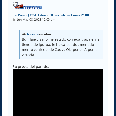
Re: Previa J39:SD Eibar - UD Las Palmas Lunes 21:00
M
Lun May 08, 2023 12:09 pm
e
n
s
a
trioeste
escribió:
↑
j
Buff larguísimo, he estado con gualtrapa en la
e
tienda de ipurua. le he saludado , menudo
mérito venir desde Cádiz. Ole por el. A por la
victoria.
Su previa del partido: