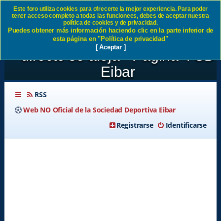
Este foro utiliza cookies para ofrecerte la mejor experiencia. Para poder
tener acceso completo a todas las funcionees, debes de aceptar nuestra
JORNADA 39:SD Eibar 0-1
política de cookies y de privacidad.
Puedes obtener más información haciendo clic en la parte inferior de
UD Las Palmas El ascenso
esta página en "Política de privacidad"
[ Aceptar ]
directo se aleja - Página 4 SD
Eibar
RSS
Web NO Oficial de la Sociedad Deportiva Eibar
Registrarse
Identificarse