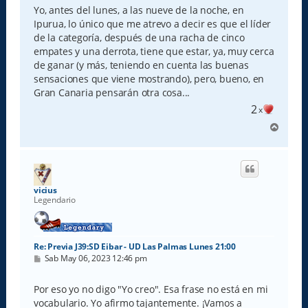
Yo, antes del lunes, a las nueve de la noche, en
Ipurua, lo único que me atrevo a decir es que el líder
de la categoría, después de una racha de cinco
empates y una derrota, tiene que estar, ya, muy cerca
de ganar (y más, teniendo en cuenta las buenas
sensaciones que viene mostrando), pero, bueno, en
Gran Canaria pensarán otra cosa...
2
x
A
r
r
i
b
a
vicius
Legendario
Re: Previa J39:SD Eibar - UD Las Palmas Lunes 21:00
M
Sab May 06, 2023 12:46 pm
e
n
s
Por eso yo no digo "Yo creo". Esa frase no está en mi
a
vocabulario. Yo afirmo tajantemente. ¡Vamos a
j