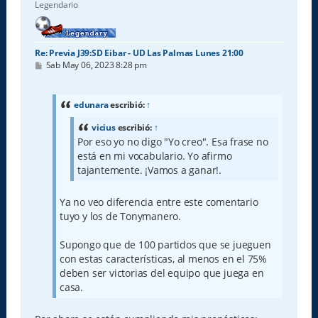
Legendario
Re: Previa J39:SD Eibar - UD Las Palmas Lunes 21:00
M
Sab May 06, 2023 8:28 pm
e
n
s
a
edunara
escribió:
↑
j
e
vicius
escribió:
↑
Por eso yo no digo "Yo creo". Esa frase no
está en mi vocabulario. Yo afirmo
tajantemente. ¡Vamos a ganar!.
Ya no veo diferencia entre este comentario
tuyo y los de Tonymanero.
Supongo que de 100 partidos que se jueguen
con estas características, al menos en el 75%
deben ser victorias del equipo que juega en
casa.