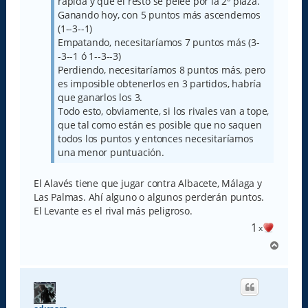
rápida y que el resto se pelee por la 2º plaza.
Ganando hoy, con 5 puntos más ascendemos
(1--3--1)
Empatando, necesitaríamos 7 puntos más (3-
-3--1 ó 1--3--3)
Perdiendo, necesitaríamos 8 puntos más, pero
es imposible obtenerlos en 3 partidos, habría
que ganarlos los 3.
Todo esto, obviamente, si los rivales van a tope,
que tal como están es posible que no saquen
todos los puntos y entonces necesitaríamos
una menor puntuación.
El Alavés tiene que jugar contra Albacete, Málaga y
Las Palmas. Ahí alguno o algunos perderán puntos.
El Levante es el rival más peligroso.
1
x
A
r
r
i
b
a