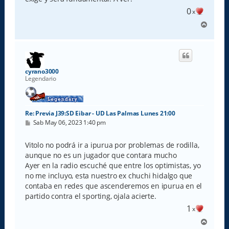
0
x
A
r
r
i
b
a
cyrano3000
Legendario
Re: Previa J39:SD Eibar - UD Las Palmas Lunes 21:00
M
Sab May 06, 2023 1:40 pm
e
n
s
Vitolo no podrá ir a ipurua por problemas de rodilla,
a
aunque no es un jugador que contara mucho
j
e
Ayer en la radio escuché que entre los optimistas, yo
no me incluyo, esta nuestro ex chuchi hidalgo que
contaba en redes que ascenderemos en ipurua en el
partido contra el sporting, ojala acierte.
1
x
A