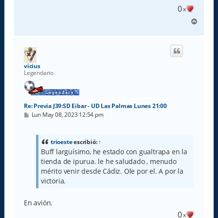
0
x
A
r
r
i
b
a
vicius
Legendario
Re: Previa J39:SD Eibar - UD Las Palmas Lunes 21:00
M
Lun May 08, 2023 12:54 pm
e
n
s
a
trioeste
escribió:
↑
j
Buff larguísimo, he estado con gualtrapa en la
e
tienda de ipurua. le he saludado , menudo
mérito venir desde Cádiz. Ole por el. A por la
victoria.
En avión.
0
x