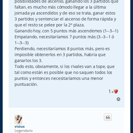
posibilidades de ascenso, ganando los 3 partidos que
faltan, es mucho más cómodo llegar a la última
jornada ya ascendidos y de eso se trata, ganar estos
3 partidos y sentenciar el ascenso de forma rápida y
que el resto se pelee por la 2º plaza.
Ganando hoy, con 5 puntos más ascendemos (1--3--1)
Empatando, necesitaríamos 7 puntos más (3--3--1 ó
1--3--3)
Perdiendo, necesitaríamos 8 puntos más, pero es
imposible obtenerlos en 3 partidos, habría que
ganarlos los 3.
Todo esto, obviamente, si los rivales van a tope, que
tal como están es posible que no saquen todos los
puntos y entonces necesitaríamos una menor
puntuación.
1
x
A
r
r
i
b
a
vicius
Legendario