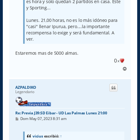
es hora y solo quedan 2 partidos en casa. Éste
y Sporting...
Lunes. 21,00 horas, no es lo más idóneo para
"casi" llenar Ipurua, pero....la importante
recompensa lo exige y será fundamental. A
ver.
Estaremos mas de 5000 almas.
0
x
A
r
r
i
AZPALDIKO
b
Legendario
a
Re: Previa J39:SD Eibar - UD Las Palmas Lunes 21:00
M
Dom May 07, 2023 8:31 am
e
n
s
a
vicius
escribió:
↑