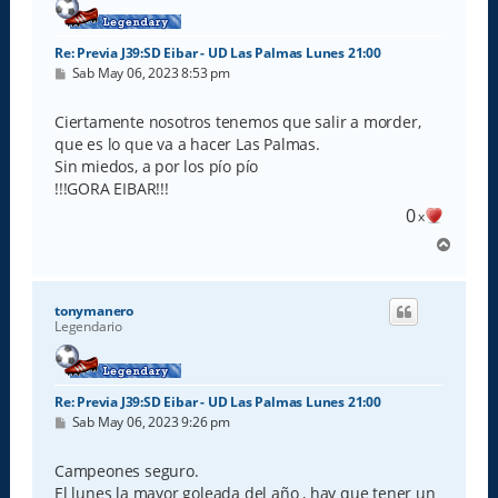
Re: Previa J39:SD Eibar - UD Las Palmas Lunes 21:00
M
Sab May 06, 2023 8:53 pm
e
n
s
Ciertamente nosotros tenemos que salir a morder,
a
que es lo que va a hacer Las Palmas.
j
e
Sin miedos, a por los pío pío
!!!GORA EIBAR!!!
0
x
A
r
r
i
tonymanero
b
Legendario
a
Re: Previa J39:SD Eibar - UD Las Palmas Lunes 21:00
M
Sab May 06, 2023 9:26 pm
e
n
s
Campeones seguro.
a
El lunes la mayor goleada del año , hay que tener un