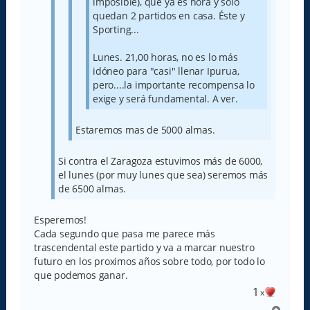
imposible), que ya es hora y solo
quedan 2 partidos en casa. Éste y
Sporting...
Lunes. 21,00 horas, no es lo más
idóneo para "casi" llenar Ipurua,
pero....la importante recompensa lo
exige y será fundamental. A ver.
Estaremos mas de 5000 almas.
Si contra el Zaragoza estuvimos más de 6000,
el lunes (por muy lunes que sea) seremos más
de 6500 almas.
Esperemos!
Cada segundo que pasa me parece más
trascendental este partido y va a marcar nuestro
futuro en los proximos años sobre todo, por todo lo
que podemos ganar.
1
x
A