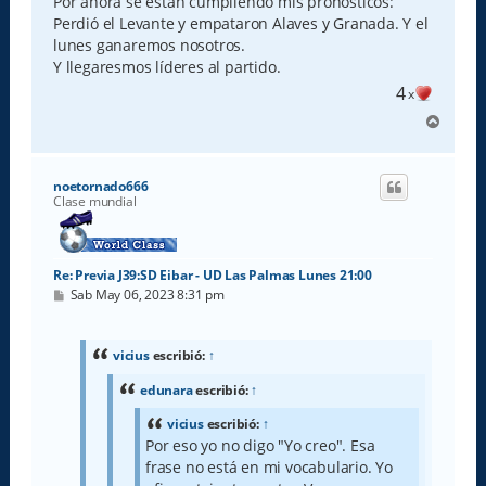
Por ahora se están cumpliendo mis pronósticos:
Perdió el Levante y empataron Alaves y Granada. Y el
lunes ganaremos nosotros.
Y llegaresmos líderes al partido.
4
x
A
r
r
i
noetornado666
b
Clase mundial
a
Re: Previa J39:SD Eibar - UD Las Palmas Lunes 21:00
M
Sab May 06, 2023 8:31 pm
e
n
s
a
vicius
escribió:
↑
j
e
edunara
escribió:
↑
vicius
escribió:
↑
Por eso yo no digo "Yo creo". Esa
frase no está en mi vocabulario. Yo