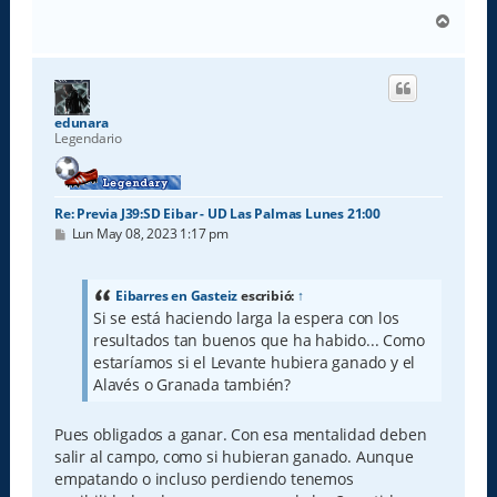
A
r
r
i
b
a
edunara
Legendario
Re: Previa J39:SD Eibar - UD Las Palmas Lunes 21:00
M
Lun May 08, 2023 1:17 pm
e
n
s
a
Eibarres en Gasteiz
escribió:
↑
j
Si se está haciendo larga la espera con los
e
resultados tan buenos que ha habido... Como
estaríamos si el Levante hubiera ganado y el
Alavés o Granada también?
Pues obligados a ganar. Con esa mentalidad deben
salir al campo, como si hubieran ganado. Aunque
empatando o incluso perdiendo tenemos