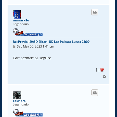
r
r
i
b
a
marraskilo
Legendario
Re: Previa J39:SD Eibar - UD Las Palmas Lunes 21:00
M
Sab May 06, 2023 1:41 pm
e
n
s
Campeonamos seguro
a
j
e
1
x
A
r
r
i
b
a
edunara
Legendario