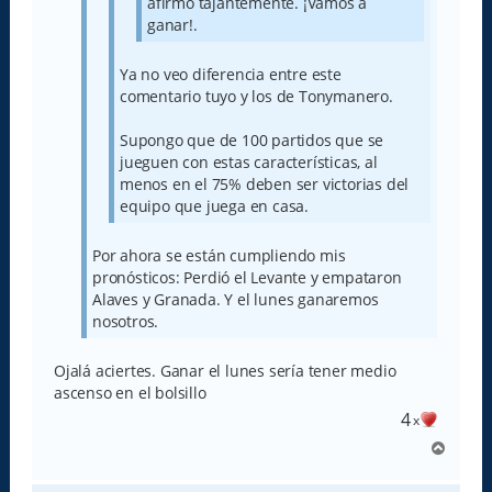
afirmo tajantemente. ¡Vamos a
ganar!.
Ya no veo diferencia entre este
comentario tuyo y los de Tonymanero.
Supongo que de 100 partidos que se
jueguen con estas características, al
menos en el 75% deben ser victorias del
equipo que juega en casa.
Por ahora se están cumpliendo mis
pronósticos: Perdió el Levante y empataron
Alaves y Granada. Y el lunes ganaremos
nosotros.
Ojalá aciertes. Ganar el lunes sería tener medio
ascenso en el bolsillo
4
x
A
r
r