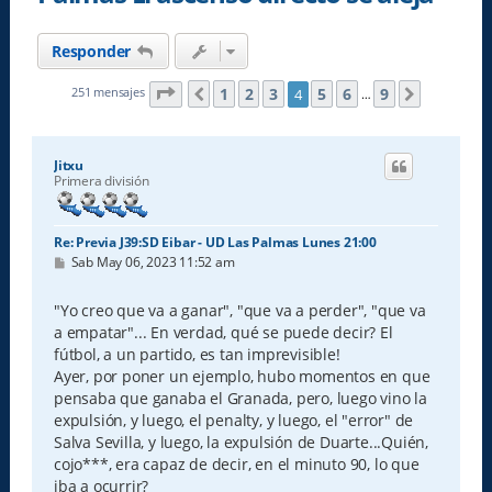
Responder
Página
4
de
9
1
2
3
5
6
9
251 mensajes
4
Anterior
Siguient
…
Jitxu
Primera división
Re: Previa J39:SD Eibar - UD Las Palmas Lunes 21:00
M
Sab May 06, 2023 11:52 am
e
n
s
"Yo creo que va a ganar", "que va a perder", "que va
a
a empatar"... En verdad, qué se puede decir? El
j
e
fútbol, a un partido, es tan imprevisible!
Ayer, por poner un ejemplo, hubo momentos en que
pensaba que ganaba el Granada, pero, luego vino la
expulsión, y luego, el penalty, y luego, el "error" de
Salva Sevilla, y luego, la expulsión de Duarte...Quién,
cojo***, era capaz de decir, en el minuto 90, lo que
iba a ocurrir?