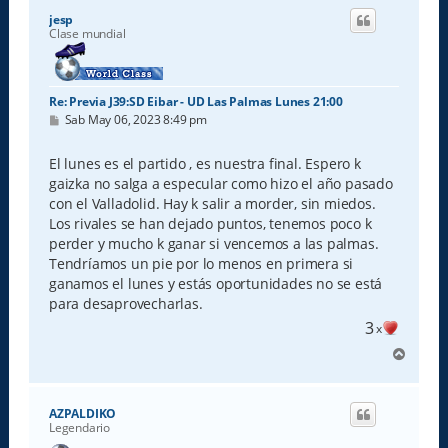
i
jesp
b
Clase mundial
a
Re: Previa J39:SD Eibar - UD Las Palmas Lunes 21:00
M
Sab May 06, 2023 8:49 pm
e
n
s
El lunes es el partido , es nuestra final. Espero k
a
gaizka no salga a especular como hizo el año pasado
j
e
con el Valladolid. Hay k salir a morder, sin miedos.
Los rivales se han dejado puntos, tenemos poco k
perder y mucho k ganar si vencemos a las palmas.
Tendríamos un pie por lo menos en primera si
ganamos el lunes y estás oportunidades no se está
para desaprovecharlas.
3
x
A
r
r
i
AZPALDIKO
b
Legendario
a