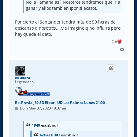
No la llamaría así. Nosotros tendremos que ir a
ganar y ellos también (por si acaso).
Por cierto el Santander tendrá más de 50 horas de
descanso q nosotros....Me imagino q no influirá pero
hay queda el dato.
0
x
A
r
r
i
b
a
edunara
Legendario
Re: Previa J39:SD Eibar - UD Las Palmas Lunes 21:00
M
Dom May 07, 2023 10:37 am
e
n
s
a
1940
escribió:
↑
j
e
AZPALDIKO
escribió:
↑