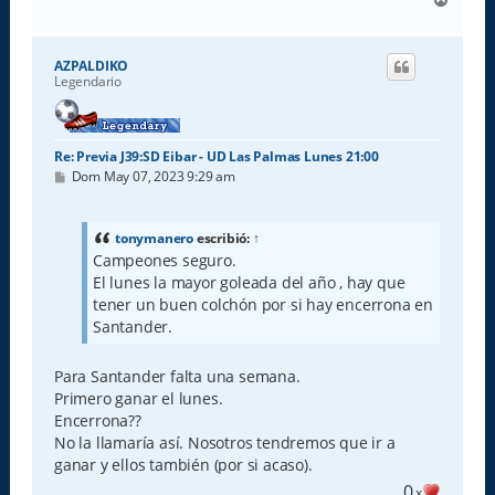
r
r
i
AZPALDIKO
b
Legendario
a
Re: Previa J39:SD Eibar - UD Las Palmas Lunes 21:00
M
Dom May 07, 2023 9:29 am
e
n
s
a
tonymanero
escribió:
↑
j
Campeones seguro.
e
El lunes la mayor goleada del año , hay que
tener un buen colchón por si hay encerrona en
Santander.
Para Santander falta una semana.
Primero ganar el lunes.
Encerrona??
No la llamaría así. Nosotros tendremos que ir a
ganar y ellos también (por si acaso).
0
x