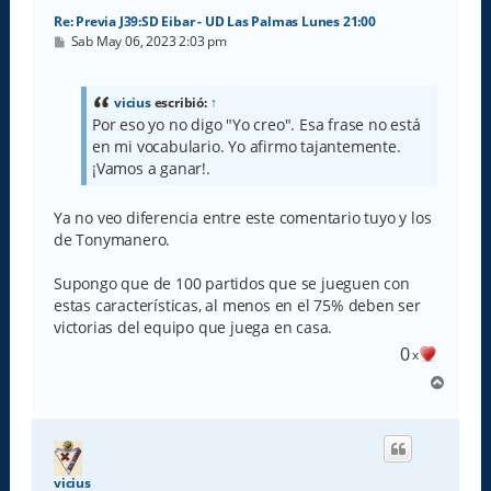
Re: Previa J39:SD Eibar - UD Las Palmas Lunes 21:00
M
Sab May 06, 2023 2:03 pm
e
n
s
a
vicius
escribió:
↑
j
Por eso yo no digo "Yo creo". Esa frase no está
e
en mi vocabulario. Yo afirmo tajantemente.
¡Vamos a ganar!.
Ya no veo diferencia entre este comentario tuyo y los
de Tonymanero.
Supongo que de 100 partidos que se jueguen con
estas características, al menos en el 75% deben ser
victorias del equipo que juega en casa.
0
x
A
r
r
i
b
a
vicius