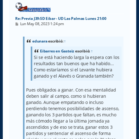
Re: Previa J39:SD Eibar - UD Las Palmas Lunes 21:00
M
Lun May 08, 2023 1:24 pm
e
n
s
a
edunara
escribió:
↑
j
e
Eibarres en Gasteiz
escribió:
↑
Si se está haciendo larga la espera con los
resultados tan buenos que ha habido...
Como estaríamos si el Levante hubiera
ganado y el Alavés o Granada también?
Pues obligados a ganar. Con esa mentalidad
deben salir al campo, como si hubieran
ganado. Aunque empatando o incluso
perdiendo tenemos posibilidades de ascenso,
ganando los 3 partidos que faltan, es mucho
más cómodo llegar a la última jornada ya
ascendidos y de eso se trata, ganar estos 3
partidos y sentenciar el ascenso de forma