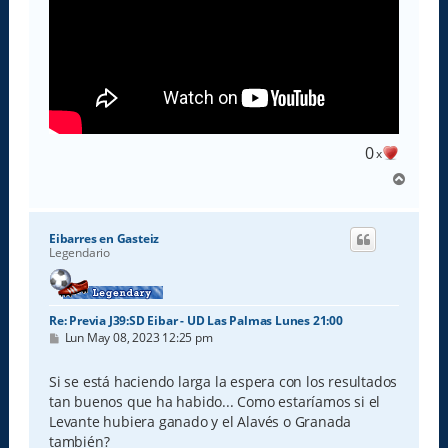
0
x
A
r
r
i
Eibarres en Gasteiz
b
Legendario
a
Re: Previa J39:SD Eibar - UD Las Palmas Lunes 21:00
M
Lun May 08, 2023 12:25 pm
e
n
s
Si se está haciendo larga la espera con los resultados
a
tan buenos que ha habido... Como estaríamos si el
j
e
Levante hubiera ganado y el Alavés o Granada
también?