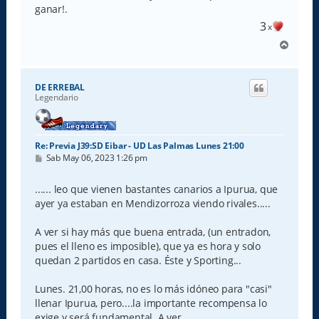
e
ganar!.
3
x
A
r
r
i
DE ERREBAL
b
Legendario
a
Re: Previa J39:SD Eibar - UD Las Palmas Lunes 21:00
M
Sab May 06, 2023 1:26 pm
e
n
s
...... leo que vienen bastantes canarios a Ipurua, que
a
ayer ya estaban en Mendizorroza viendo rivales.....
j
e
A ver si hay más que buena entrada, (un entradon,
pues el lleno es imposible), que ya es hora y solo
quedan 2 partidos en casa. Éste y Sporting...
Lunes. 21,00 horas, no es lo más idóneo para "casi"
llenar Ipurua, pero....la importante recompensa lo
exige y será fundamental. A ver.