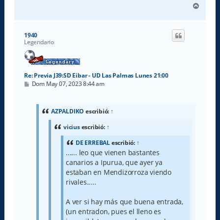
A
r
r
i
1940
b
Legendario
a
Re: Previa J39:SD Eibar - UD Las Palmas Lunes 21:00
M
Dom May 07, 2023 8:44 am
e
n
s
a
AZPALDIKO
escribió:
↑
j
e
vicius
escribió:
↑
DE ERREBAL
escribió:
↑
...... leo que vienen bastantes
canarios a Ipurua, que ayer ya
estaban en Mendizorroza viendo
rivales.....
A ver si hay más que buena entrada,
(un entradon, pues el lleno es