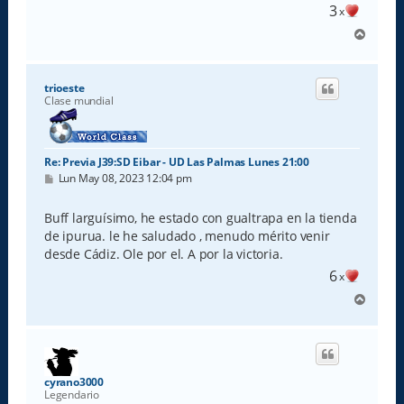
3
x
A
r
r
i
trioeste
b
Clase mundial
a
Re: Previa J39:SD Eibar - UD Las Palmas Lunes 21:00
M
Lun May 08, 2023 12:04 pm
e
n
s
Buff larguísimo, he estado con gualtrapa en la tienda
a
de ipurua. le he saludado , menudo mérito venir
j
e
desde Cádiz. Ole por el. A por la victoria.
6
x
A
r
r
i
b
a
cyrano3000
Legendario