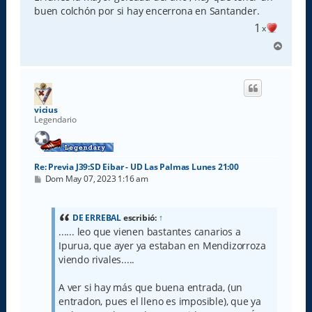
j
e
buen colchón por si hay encerrona en Santander.
1
x
A
r
r
i
b
a
vicius
Legendario
Re: Previa J39:SD Eibar - UD Las Palmas Lunes 21:00
M
Dom May 07, 2023 1:16 am
e
n
s
a
DE ERREBAL
escribió:
↑
j
...... leo que vienen bastantes canarios a
e
Ipurua, que ayer ya estaban en Mendizorroza
viendo rivales.....
A ver si hay más que buena entrada, (un
entradon, pues el lleno es imposible), que ya